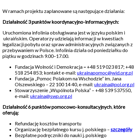
W ramach projektu zaplanowane są następujące działania:
Działalność 3 punktów koordynacyjno-informacyjnych:
Uruchomiona infolinia obsługiwana jest w języku polskim i
ukraińskim. Operatorzy udzielają informacji w kwestiach
legalizacji pobytu oraz spraw administracyjnych związanych z
przebywaniem w Polsce. Infolinia działa od poniedziałku do
piątku w godzinach 9.00–17.00.
Fundacja Wolność i Demokracja
–
+48 519 023 817; +48
518 254 853; kontakt e-mail:
ukrainapomoc@wid.org.pl
Fundacja „Pomoc Polakom na Wschodzie” im. Jana
Olszewskiego – 22 100 14 40, e-mail:
ukraina@pol.org.pl
Stowarzyszenie „Wspólnota Polska” – +48 539 537550,
e-mail:
ukraina@swp.org.pl
Działalność
6 punktów pomocowo-konsultacyjnych
,
które
oferują:
Refundację kosztów transportu
Organizację bezpłatnego kursu j. polskiego –
szczegóły
Bezpłatne podręczniki do nauki j. polskiego