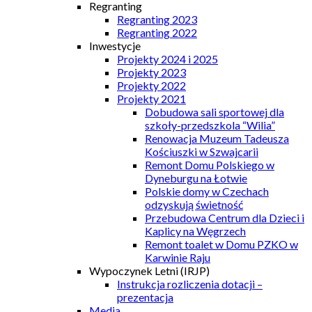
Regranting
Regranting 2023
Regranting 2022
Inwestycje
Projekty 2024 i 2025
Projekty 2023
Projekty 2022
Projekty 2021
Dobudowa sali sportowej dla
szkoły-przedszkola “Wilia”
Renowacja Muzeum Tadeusza
Kościuszki w Szwajcarii
Remont Domu Polskiego w
Dyneburgu na Łotwie
Polskie domy w Czechach
odzyskują świetność
Przebudowa Centrum dla Dzieci i
Kaplicy na Węgrzech
Remont toalet w Domu PZKO w
Karwinie Raju
Wypoczynek Letni (IRJP)
Instrukcja rozliczenia dotacji –
prezentacja
Media