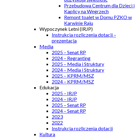
Przebudowa Centrum dla Dzieci i
Kaplicy na Węgrzech
Remont toalet w Domu PZKO w
Karwinie Raju
Wypoczynek Letni (IRJP)
Instrukcja rozliczenia dotacji –
prezentacja
Media
2025 – Senat RP
2024 – Regranting
2025 – Media i Struktury
2024 – Media i Struktury
2025 – KPRM/MSZ
2024 – KPRM/MSZ
Edukacja
2025 – IRJP
2024 – IRJP
2025 – Senat RP
2024 – Senat RP
2023
2022
Instrukcja rozliczenia dotacji
Kultura