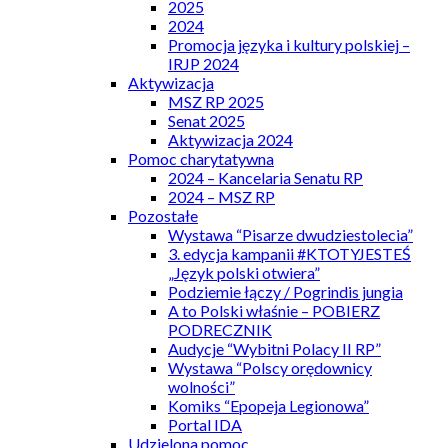
2025
2024
Promocja języka i kultury polskiej –
IRJP 2024
Aktywizacja
MSZ RP 2025
Senat 2025
Aktywizacja 2024
Pomoc charytatywna
2024 – Kancelaria Senatu RP
2024 – MSZ RP
Pozostałe
Wystawa “Pisarze dwudziestolecia”
3. edycja kampanii #KTOTYJESTEŚ
„Język polski otwiera”
Podziemie łączy / Pogrindis jungia
A to Polski właśnie – POBIERZ
PODRECZNIK
Audycje “Wybitni Polacy II RP”
Wystawa “Polscy orędownicy
wolności”
Komiks “Epopeja Legionowa”
Portal IDA
Udzielona pomoc