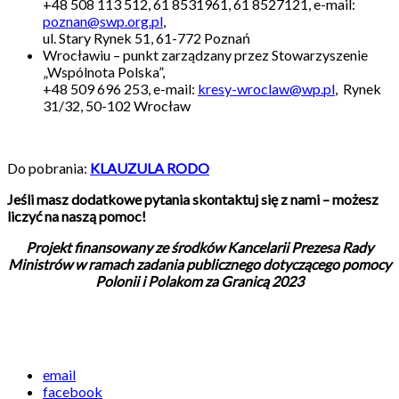
+48 508 113 512, 61 8531961, 61 8527121, e-mail:
poznan@swp.org.pl
,
ul. Stary Rynek 51, 61-772 Poznań
Wrocławiu – punkt zarządzany przez Stowarzyszenie
„Wspólnota Polska”,
+48 509 696 253, e-mail:
kresy-wroclaw@wp.pl
, Rynek
31/32, 50-102 Wrocław
Do pobrania:
KLAUZULA RODO
Jeśli masz dodatkowe pytania skontaktuj się z nami – możesz
liczyć na naszą pomoc!
Projekt finansowany ze środków Kancelarii Prezesa Rady
Ministrów w ramach zadania publicznego dotyczącego pomocy
Polonii i Polakom za Granicą 2023
email
facebook