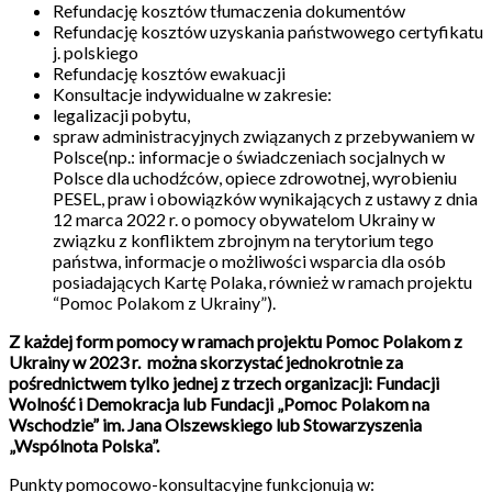
Refundację kosztów tłumaczenia dokumentów
Refundację kosztów uzyskania państwowego certyfikatu
j. polskiego
Refundację kosztów ewakuacji
Konsultacje indywidualne w zakresie:
legalizacji pobytu,
spraw administracyjnych związanych z przebywaniem w
Polsce(np.: informacje o świadczeniach socjalnych w
Polsce dla uchodźców, opiece zdrowotnej, wyrobieniu
PESEL, praw i obowiązków wynikających z ustawy z dnia
12 marca 2022 r. o pomocy obywatelom Ukrainy w
związku z konfliktem zbrojnym na terytorium tego
państwa, informacje o możliwości wsparcia dla osób
posiadających Kartę Polaka, również w ramach projektu
“Pomoc Polakom z Ukrainy”).
Z każdej form pomocy w ramach projektu Pomoc Polakom z
Ukrainy w 2023 r. można skorzystać jednokrotnie za
pośrednictwem tylko jednej z trzech organizacji: Fundacji
Wolność i Demokracja lub Fundacji „Pomoc Polakom na
Wschodzie” im. Jana Olszewskiego lub Stowarzyszenia
„Wspólnota Polska”.
Punkty pomocowo-konsultacyjne funkcjonują w: