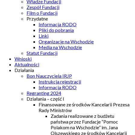
Władze Fundacji
Zespół Fundacji
Film o Fundacji
Przydatne
Informacja RODO
Pliki do pobrania
Linki
Organizacje na Wschodzie
Media na Wschodzie
Statut Fundacji
Wnioski
Aktualności
Działania
Bon Nauczyciela IRJP
Instrukcja rejestracji
Informacja RODO
Regranting 2024
Działania – część I
Finansowane ze środków Kancelarii Prezesa
Rady Ministrów
Zadania realizowane z budżetu
państwa przez Fundacje “Pomoc
Polakom na Wschodzie” im. Jana
Olszewskiego ze środków Kancelarii