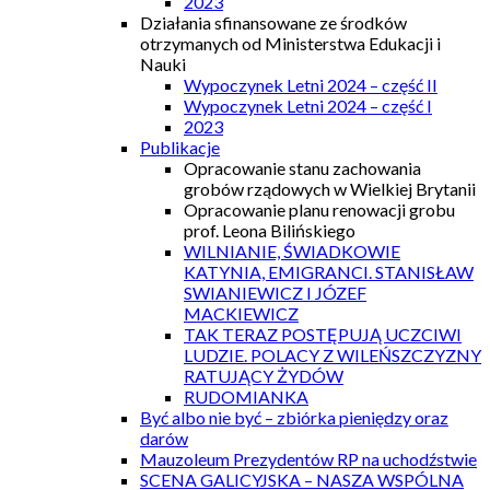
2023
Działania sfinansowane ze środków
otrzymanych od Ministerstwa Edukacji i
Nauki
Wypoczynek Letni 2024 – część II
Wypoczynek Letni 2024 – część I
2023
Publikacje
Opracowanie stanu zachowania
grobów rządowych w Wielkiej Brytanii
Opracowanie planu renowacji grobu
prof. Leona Bilińskiego
WILNIANIE, ŚWIADKOWIE
KATYNIA, EMIGRANCI. STANISŁAW
SWIANIEWICZ I JÓZEF
MACKIEWICZ
TAK TERAZ POSTĘPUJĄ UCZCIWI
LUDZIE. POLACY Z WILEŃSZCZYZNY
RATUJĄCY ŻYDÓW
RUDOMIANKA
Być albo nie być – zbiórka pieniędzy oraz
darów
Mauzoleum Prezydentów RP na uchodźstwie
SCENA GALICYJSKA – NASZA WSPÓLNA