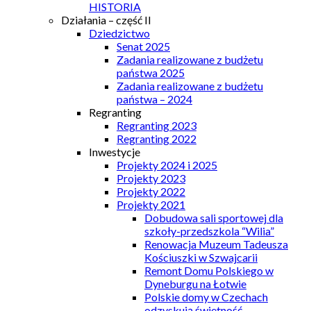
HISTORIA
Działania – część II
Dziedzictwo
Senat 2025
Zadania realizowane z budżetu
państwa 2025
Zadania realizowane z budżetu
państwa – 2024
Regranting
Regranting 2023
Regranting 2022
Inwestycje
Projekty 2024 i 2025
Projekty 2023
Projekty 2022
Projekty 2021
Dobudowa sali sportowej dla
szkoły-przedszkola “Wilia”
Renowacja Muzeum Tadeusza
Kościuszki w Szwajcarii
Remont Domu Polskiego w
Dyneburgu na Łotwie
Polskie domy w Czechach
odzyskują świetność