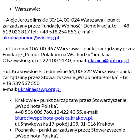
Warszawie:
– Aleje Jerozolimskie 30/14, 00-024 Warszawa – punkt
zarządzany przez Fundację Wolność i Demokracja, tel.: +48
519 023 817 tel.: +48 518 254 853. e-mail:
ukrainapomoc@wid.org.pl
– ul. Jazdów 10A, 00-467 Warszawa – punkt zarządzany przez
Fundację „Pomoc Polakom na Wschodzie” im. Jana
Olszewskiego, tel. 22 100 14 40, e-mail:
ukraina@pol.org.pl
– ul. Krakowskie Przedmieście 64, 00-322 Warszawa – punkt
zarządzany przez Stowarzyszenie „Wspólnota Polska” – tel.
+48 539 537 550,
e-mail:
ukraina@swp.org.pl
Krakowie – punkt zarządzany przez Stowarzyszenie
„Wspólnota Polska”,
+48 506 006 760, 12 422 43 55, e-mail:
biuro@wspolnota-polska.krakow.pl
,
ul. Sławkowska 17, pokój 109, 31-016 Kraków
Poznaniu – punkt zarządzany przez Stowarzyszenie
„Wspólnota Polska”,