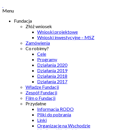
Menu
Fundacja
Złóż wniosek
Wnioski projektowe
Wnioski inwestycyjne – MSZ
Zamówienia
Co robimy?
Cele
Programy
Działania 2020
Działania 2019
Działania 2018
Działania 2017
Władze Fundacji
Zespół Fundacji
Film o Fundacji
Przydatne
Informacja RODO
Pliki do pobrania
Linki
Organizacje na Wschodzie