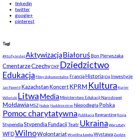
linkedin
twitter
google+
pinterest
Tagi
Białoruś
Aktywizacja
Bon Pierwszaka
#KtoTyJesteś
Dziedzictwo
Czechy
Cmentarze
DKP
Edukacja
Historia
Francja
Inwestycje
Filmy dokumentalne
IDA
Kultura
KPRM
Kazachstan
Koncert
Kurier
Jan Paweł II
Litwa
Media
Ministerstwo Edukacji Narodowej
Wileński
Mołdawia
Polska
Niepodległa
MSZ
Nabór
Naddniestrze
Pomoc charytatywna
Regranting
Rosja
Publikacja
Ukraina
Stypendia Fundacji
Stypendia
Teatr
Warsztaty
Wilno
WFD
Wolontariat
Wystawa
Wspólna Ławka
Zaolzie