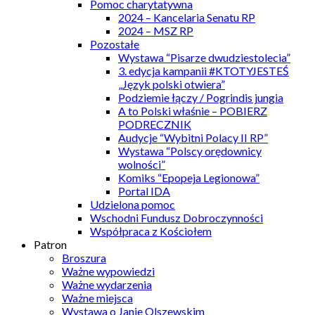
Pomoc charytatywna
2024 – Kancelaria Senatu RP
2024 – MSZ RP
Pozostałe
Wystawa “Pisarze dwudziestolecia”
3. edycja kampanii #KTOTYJESTEŚ
„Język polski otwiera”
Podziemie łączy / Pogrindis jungia
A to Polski właśnie – POBIERZ
PODRECZNIK
Audycje “Wybitni Polacy II RP”
Wystawa “Polscy orędownicy
wolności”
Komiks “Epopeja Legionowa”
Portal IDA
Udzielona pomoc
Wschodni Fundusz Dobroczynności
Współpraca z Kościołem
Patron
Broszura
Ważne wypowiedzi
Ważne wydarzenia
Ważne miejsca
Wystawa o Janie Olszewskim