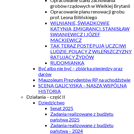
Opracowanie stanu zachowania
grobów rządowych w Wielkiej Brytanii
Opracowanie planu renowacji grobu
prof. Leona Bilińskiego
WILNIANIE, ŚWIADKOWIE
KATYNIA, EMIGRANCI. STANISŁAW
SWIANIEWICZ I JÓZEF
MACKIEWICZ
TAK TERAZ POSTĘPUJĄ UCZCIWI
LUDZIE. POLACY Z WILEŃSZCZYZNY
RATUJĄCY ŻYDÓW
RUDOMIANKA
Być albo nie być – zbiórka pieniędzy oraz
darów
Mauzoleum Prezydentów RP na uchodźstwie
SCENA GALICYJSKA – NASZA WSPÓLNA
HISTORIA
Działania – część II
Dziedzictwo
Senat 2025
Zadania realizowane z budżetu
państwa 2025
Zadania realizowane z budżetu
państwa – 2024