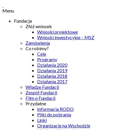
Menu
Fundacja
Złóż wniosek
Wnioski projektowe
Wnioski inwestycyjne – MSZ
Zamówienia
Co robimy?
Cele
Programy
Działania 2020
Działania 2019
Działania 2018
Działania 2017
Władze Fundacji
Zespół Fundacji
Film o Fundacji
Przydatne
Informacja RODO
Pliki do pobrania
Linki
Organizacje na Wschodzie