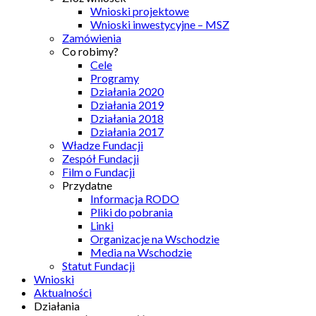
Wnioski projektowe
Wnioski inwestycyjne – MSZ
Zamówienia
Co robimy?
Cele
Programy
Działania 2020
Działania 2019
Działania 2018
Działania 2017
Władze Fundacji
Zespół Fundacji
Film o Fundacji
Przydatne
Informacja RODO
Pliki do pobrania
Linki
Organizacje na Wschodzie
Media na Wschodzie
Statut Fundacji
Wnioski
Aktualności
Działania