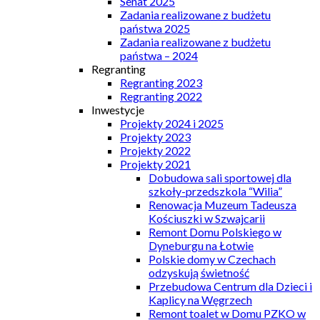
Senat 2025
Zadania realizowane z budżetu
państwa 2025
Zadania realizowane z budżetu
państwa – 2024
Regranting
Regranting 2023
Regranting 2022
Inwestycje
Projekty 2024 i 2025
Projekty 2023
Projekty 2022
Projekty 2021
Dobudowa sali sportowej dla
szkoły-przedszkola “Wilia”
Renowacja Muzeum Tadeusza
Kościuszki w Szwajcarii
Remont Domu Polskiego w
Dyneburgu na Łotwie
Polskie domy w Czechach
odzyskują świetność
Przebudowa Centrum dla Dzieci i
Kaplicy na Węgrzech
Remont toalet w Domu PZKO w