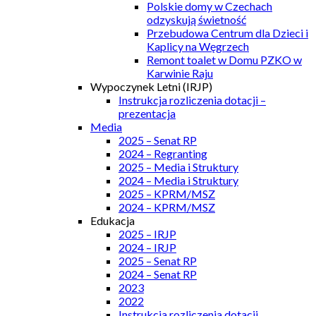
Polskie domy w Czechach
odzyskują świetność
Przebudowa Centrum dla Dzieci i
Kaplicy na Węgrzech
Remont toalet w Domu PZKO w
Karwinie Raju
Wypoczynek Letni (IRJP)
Instrukcja rozliczenia dotacji –
prezentacja
Media
2025 – Senat RP
2024 – Regranting
2025 – Media i Struktury
2024 – Media i Struktury
2025 – KPRM/MSZ
2024 – KPRM/MSZ
Edukacja
2025 – IRJP
2024 – IRJP
2025 – Senat RP
2024 – Senat RP
2023
2022
Instrukcja rozliczenia dotacji