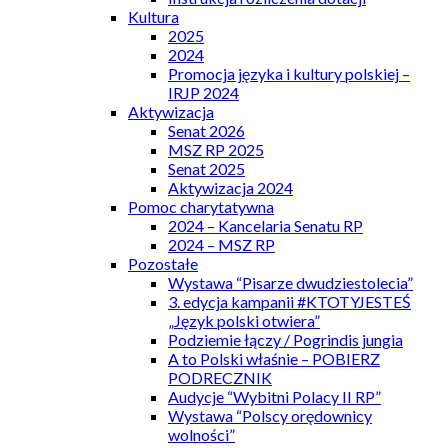
Kultura
2025
2024
Promocja języka i kultury polskiej –
IRJP 2024
Aktywizacja
Senat 2026
MSZ RP 2025
Senat 2025
Aktywizacja 2024
Pomoc charytatywna
2024 – Kancelaria Senatu RP
2024 – MSZ RP
Pozostałe
Wystawa “Pisarze dwudziestolecia”
3. edycja kampanii #KTOTYJESTEŚ
„Język polski otwiera”
Podziemie łączy / Pogrindis jungia
A to Polski właśnie – POBIERZ
PODRECZNIK
Audycje “Wybitni Polacy II RP”
Wystawa “Polscy orędownicy
wolności”