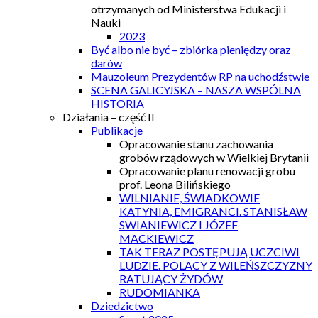
otrzymanych od Ministerstwa Edukacji i
Nauki
2023
Być albo nie być – zbiórka pieniędzy oraz
darów
Mauzoleum Prezydentów RP na uchodźstwie
SCENA GALICYJSKA – NASZA WSPÓLNA
HISTORIA
Działania – część II
Publikacje
Opracowanie stanu zachowania
grobów rządowych w Wielkiej Brytanii
Opracowanie planu renowacji grobu
prof. Leona Bilińskiego
WILNIANIE, ŚWIADKOWIE
KATYNIA, EMIGRANCI. STANISŁAW
SWIANIEWICZ I JÓZEF
MACKIEWICZ
TAK TERAZ POSTĘPUJĄ UCZCIWI
LUDZIE. POLACY Z WILEŃSZCZYZNY
RATUJĄCY ŻYDÓW
RUDOMIANKA
Dziedzictwo