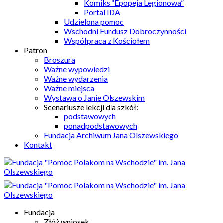
Komiks “Epopeja Legionowa”
Portal IDA
Udzielona pomoc
Wschodni Fundusz Dobroczynności
Współpraca z Kościołem
Patron
Broszura
Ważne wypowiedzi
Ważne wydarzenia
Ważne miejsca
Wystawa o Janie Olszewskim
Scenariusze lekcji dla szkół:
podstawowych
ponadpodstawowych
Fundacja Archiwum Jana Olszewskiego
Kontakt
Fundacja
Złóż wniosek