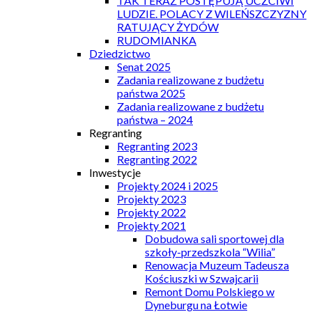
TAK TERAZ POSTĘPUJĄ UCZCIWI
LUDZIE. POLACY Z WILEŃSZCZYZNY
RATUJĄCY ŻYDÓW
RUDOMIANKA
Dziedzictwo
Senat 2025
Zadania realizowane z budżetu
państwa 2025
Zadania realizowane z budżetu
państwa – 2024
Regranting
Regranting 2023
Regranting 2022
Inwestycje
Projekty 2024 i 2025
Projekty 2023
Projekty 2022
Projekty 2021
Dobudowa sali sportowej dla
szkoły-przedszkola “Wilia”
Renowacja Muzeum Tadeusza
Kościuszki w Szwajcarii
Remont Domu Polskiego w
Dyneburgu na Łotwie