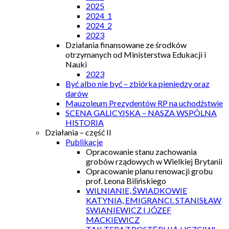
2025
2024_1
2024_2
2023
Działania finansowane ze środków
otrzymanych od Ministerstwa Edukacji i
Nauki
2023
Być albo nie być – zbiórka pieniędzy oraz
darów
Mauzoleum Prezydentów RP na uchodźstwie
SCENA GALICYJSKA – NASZA WSPÓLNA
HISTORIA
Działania – część II
Publikacje
Opracowanie stanu zachowania
grobów rządowych w Wielkiej Brytanii
Opracowanie planu renowacji grobu
prof. Leona Bilińskiego
WILNIANIE, ŚWIADKOWIE
KATYNIA, EMIGRANCI. STANISŁAW
SWIANIEWICZ I JÓZEF
MACKIEWICZ