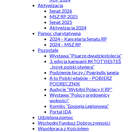
Aktywizacja
Senat 2026
MSZ RP 2025
Senat 2025
Aktywizacja 2024
Pomoc charytatywna
2024 – Kancelaria Senatu RP
2024 – MSZ RP
Pozostałe
Wystawa “Pisarze dwudziestolecia”
3. edycja kampanii #KTOTYJESTEŚ
„Język polski otwiera”
Podziemie łączy / Pogrindis jungia
A to Polski właśnie – POBIERZ
PODRECZNIK
Audycje “Wybitni Polacy II RP”
Wystawa “Polscy orędownicy
wolności”
Komiks “Epopeja Legionowa”
Portal IDA
Udzielona pomoc
Wschodni Fundusz Dobroczynności
Współpraca z Kościołem