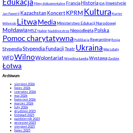
Edukacja
Historia
Francja
Inwestycje
Filmy dokumentalne
IDA
Kultura
KPRM
Kazachstan
Koncert
Kurier
Jan Paweł II
Litwa
Media
Ministerstwo Edukacji Narodowej
Wileński
Mołdawia
Polska
Niepodległa
MSZ
Nabór
Naddniestrze
Pomoc charytatywna
Regranting
Rosja
Publikacja
Ukraina
Stypendia Fundacji
Stypendia
Teatr
Warsztaty
Wilno
WFD
Wolontariat
Wystawa
Wspólna Ławka
Zaolzie
Łotwa
Archiwum
sierpień 2026
lipiec 2026
czerwiec 2026
maj 2026
kwiecień 2026
marzec 2026
luty 2026
grudzień 2025
listopad 2025
październik 2025
wrzesień 2025
sierpień 2025
lipiec 2025