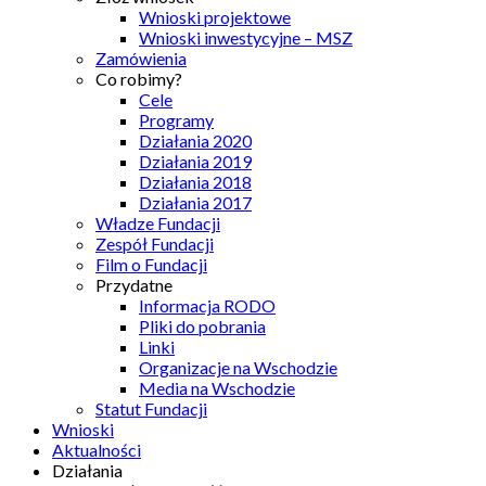
Wnioski projektowe
Wnioski inwestycyjne – MSZ
Zamówienia
Co robimy?
Cele
Programy
Działania 2020
Działania 2019
Działania 2018
Działania 2017
Władze Fundacji
Zespół Fundacji
Film o Fundacji
Przydatne
Informacja RODO
Pliki do pobrania
Linki
Organizacje na Wschodzie
Media na Wschodzie
Statut Fundacji
Wnioski
Aktualności
Działania