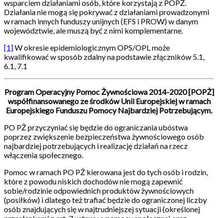
wsparciem działaniami osób, które korzystają z POPŻ.
Działania nie mogą się pokrywać z działaniami prowadzonymi
w ramach innych funduszy unijnych (EFS i PROW) w danym
województwie, ale muszą być z nimi komplementarne.
[1]
W okresie epidemiologicznym OPS/OPL może
kwalifikować w sposób zdalny na podstawie złączników 5.1,
6.1, 7.1
Program Operacyjny Pomoc Żywnościowa 2014-2020 [POPŻ]
współfinansowanego ze środków Unii Europejskiej w ramach
Europejskiego Funduszu Pomocy Najbardziej Potrzebującym.
PO PŻ przyczyniać się będzie do ograniczania ubóstwa
poprzez zwiększenie bezpieczeństwa żywnościowego osób
najbardziej potrzebujących i realizację działań na rzecz
włączenia społecznego.
Pomoc w ramach PO PŻ kierowana jest do tych osób i rodzin,
które z powodu niskich dochodów nie mogą zapewnić
sobie/rodzinie odpowiednich produktów żywnościowych
(posiłków) i dlatego też trafiać będzie do ograniczonej liczby
osób znajdujących się w najtrudniejszej sytuacji (określonej