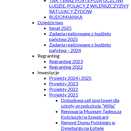
TAK TERAZ POSTĘPUJĄ UCZCIWI
LUDZIE. POLACY Z WILEŃSZCZYZNY
RATUJĄCY ŻYDÓW
RUDOMIANKA
Dziedzictwo
Senat 2025
Zadania realizowane z budżetu
państwa 2025
Zadania realizowane z budżetu
państwa – 2024
Regranting
Regranting 2023
Regranting 2022
Inwestycje
Projekty 2024 i 2025
Projekty 2023
Projekty 2022
Projekty 2021
Dobudowa sali sportowej dla
szkoły-przedszkola “Wilia”
Renowacja Muzeum Tadeusza
Kościuszki w Szwajcarii
Remont Domu Polskiego w
Dyneburgu na Łotwie