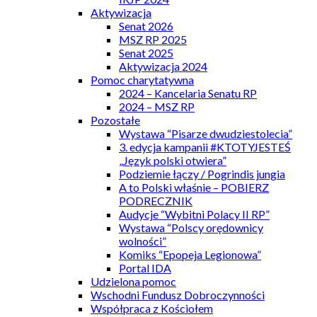
Aktywizacja
Senat 2026
MSZ RP 2025
Senat 2025
Aktywizacja 2024
Pomoc charytatywna
2024 – Kancelaria Senatu RP
2024 – MSZ RP
Pozostałe
Wystawa “Pisarze dwudziestolecia”
3. edycja kampanii #KTOTYJESTEŚ
„Język polski otwiera”
Podziemie łączy / Pogrindis jungia
A to Polski właśnie – POBIERZ
PODRECZNIK
Audycje “Wybitni Polacy II RP”
Wystawa “Polscy orędownicy
wolności”
Komiks “Epopeja Legionowa”
Portal IDA
Udzielona pomoc
Wschodni Fundusz Dobroczynności
Współpraca z Kościołem