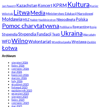
Kultura
KPRM
Kazachstan
Koncert
Kurier
Jan Paweł II
Litwa
Media
Ministerstwo Edukacji Narodowej
Wileński
Mołdawia
Polska
Niepodległa
MSZ
Nabór
Naddniestrze
Pomoc charytatywna
Regranting
Rosja
Publikacja
Ukraina
Stypendia Fundacji
Stypendia
Teatr
Warsztaty
Wilno
WFD
Wolontariat
Wystawa
Wspólna Ławka
Zaolzie
Łotwa
Archiwum
sierpień 2026
lipiec 2026
czerwiec 2026
maj 2026
kwiecień 2026
marzec 2026
luty 2026
grudzień 2025
listopad 2025
październik 2025
wrzesień 2025
sierpień 2025
lipiec 2025
czerwiec 2025
maj 2025