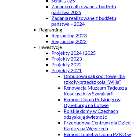
Senat 2025
Zadania realizowane z budżetu
państwa 2025
Zadania realizowane z budżetu
państwa – 2024
Regranting
Regranting 2023
Regranting 2022
Inwestycje
Projekty 2024 i 2025
Projekty 2023
Projekty 2022
Projekty 2021
Dobudowa sali sportowej dla
szkoły-przedszkola “Wilia”
Renowacja Muzeum Tadeusza
Kościuszki w Szwajcarii
Remont Domu Polskiego w
Dyneburgu na Łotwie
Polskie domy w Czechach
odzyskują świetność
Przebudowa Centrum dla Dzieci i
Kaplicy na Węgrzech
Remont toalet w Domu PZKO w