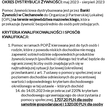
OKRES DYSTRYBUCJI ŻYWNOŚCI:
maj 2023 – sierpień 2023
Pomoc żywnościowa dystrybuowana jest przez
Banki
Żywności w Ciechanowie
do Organizacji Partnerskiej Lokalnej
[OPL]
na terenie województwa mazowieckiego,
która
przekazuje żywność bezpośrednio do osób potrzebujących.
KRYTERIA KWALIFIKOWALNOŚCI I SPOSÓB
KWALIFIKACJI:
Pomoc w ramach POPŻ kierowana jest do tych osób i
rodzin, które z powodu niskich dochodów nie mogą
zapewnić sobie/rodzinie odpowiednich produktów
żywnościowych (posiłków) i dlatego też trafiać będzie do
ograniczonej liczby osób znajdujących się w
najtrudniejszej sytuacji życiowej (określonej
przesłankami z art. 7 ustawy o pomocy społecznej oraz
poziomem dochodów odniesionych do procentowej
wartości odpowiedniego kryterium dochodowego
określonego w tej ustawie – których dochód
do 14.05.2023 nie przekraczał 220% kryterium
dochodowego uprawniającego do skorzystania z
pomocy społecznej,
1707,20 PLN dla osoby
samotnie gospodarującej i 1320,00 PLN dla osoby