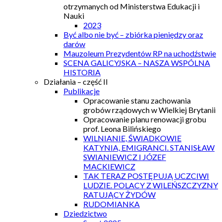
otrzymanych od Ministerstwa Edukacji i
Nauki
2023
Być albo nie być – zbiórka pieniędzy oraz
darów
Mauzoleum Prezydentów RP na uchodźstwie
SCENA GALICYJSKA – NASZA WSPÓLNA
HISTORIA
Działania – część II
Publikacje
Opracowanie stanu zachowania
grobów rządowych w Wielkiej Brytanii
Opracowanie planu renowacji grobu
prof. Leona Bilińskiego
WILNIANIE, ŚWIADKOWIE
KATYNIA, EMIGRANCI. STANISŁAW
SWIANIEWICZ I JÓZEF
MACKIEWICZ
TAK TERAZ POSTĘPUJĄ UCZCIWI
LUDZIE. POLACY Z WILEŃSZCZYZNY
RATUJĄCY ŻYDÓW
RUDOMIANKA
Dziedzictwo