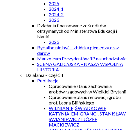
2025
2024_1
2024_2
2023
Działania finansowane ze środków
otrzymanych od Ministerstwa Edukacji i
Nauki
2023
Być albo nie być – zbiórka pieniędzy oraz
darów
Mauzoleum Prezydentów RP na uchodźstwie
SCENA GALICYJSKA – NASZA WSPÓLNA
HISTORIA
Działania – część II
Publikacje
Opracowanie stanu zachowania
grobów rządowych w Wielkiej Brytanii
Opracowanie planu renowacji grobu
prof. Leona Bilińskiego
WILNIANIE, ŚWIADKOWIE
KATYNIA, EMIGRANCI. STANISŁAW
SWIANIEWICZ I JÓZEF
MACKIEWICZ