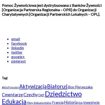
Pomoc Żywnościowa jest dystrybuowana z Banków Żywności
[Organizacja Partnerska Regionalna – OPR] do Organizacji
Charytatywnych [Organizacji Partnerskich Lokalnych – OPL].
email
facebook
linkedin
twitter
google+
pinterest
Tagi
Białoruś
Aktywizacja
Bon Pierwszaka
#KtoTyJesteś
Dziedzictwo
Czechy
Cmentarze
DKP
Edukacja
Historia
Francja
Inwestycje
Filmy dokumentalne
IDA