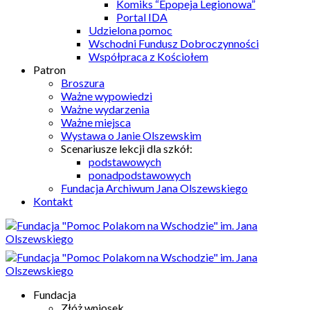
Komiks “Epopeja Legionowa”
Portal IDA
Udzielona pomoc
Wschodni Fundusz Dobroczynności
Współpraca z Kościołem
Patron
Broszura
Ważne wypowiedzi
Ważne wydarzenia
Ważne miejsca
Wystawa o Janie Olszewskim
Scenariusze lekcji dla szkół:
podstawowych
ponadpodstawowych
Fundacja Archiwum Jana Olszewskiego
Kontakt
Fundacja
Złóż wniosek