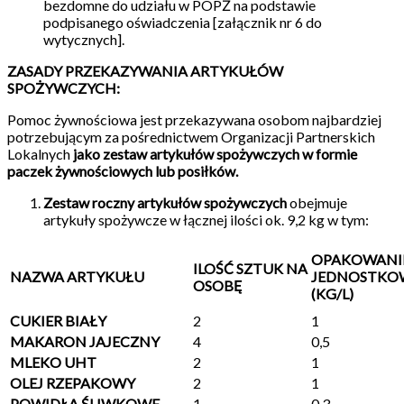
bezdomne do udziału w POPŻ na podstawie
podpisanego oświadczenia [załącznik nr 6 do
wytycznych].
ZASADY PRZEKAZYWANIA ARTYKUŁÓW
SPOŻYWCZYCH:
Pomoc żywnościowa jest przekazywana osobom najbardziej
potrzebującym za pośrednictwem Organizacji Partnerskich
Lokalnych
jako zestaw artykułów spożywczych w formie
paczek żywnościowych lub posiłków.
Zestaw roczny artykułów spożywczych
obejmuje
artykuły spożywcze w łącznej ilości ok. 9,2 kg w tym:
OPAKOWANI
ILOŚĆ SZTUK NA
NAZWA ARTYKUŁU
JEDNOSTKO
OSOBĘ
(KG/L)
CUKIER BIAŁY
2
1
MAKARON JAJECZNY
4
0,5
MLEKO UHT
2
1
OLEJ RZEPAKOWY
2
1
POWIDŁA ŚLIWKOWE
1
0,3