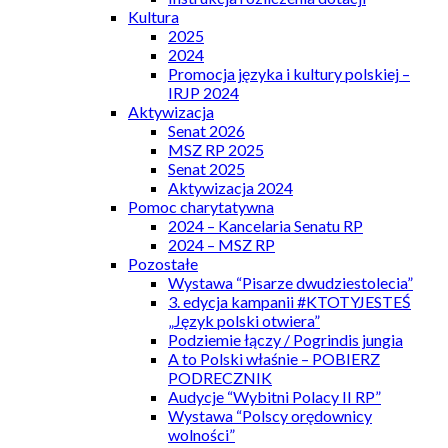
Kultura
2025
2024
Promocja języka i kultury polskiej –
IRJP 2024
Aktywizacja
Senat 2026
MSZ RP 2025
Senat 2025
Aktywizacja 2024
Pomoc charytatywna
2024 – Kancelaria Senatu RP
2024 – MSZ RP
Pozostałe
Wystawa “Pisarze dwudziestolecia”
3. edycja kampanii #KTOTYJESTEŚ
„Język polski otwiera”
Podziemie łączy / Pogrindis jungia
A to Polski właśnie – POBIERZ
PODRECZNIK
Audycje “Wybitni Polacy II RP”
Wystawa “Polscy orędownicy
wolności”