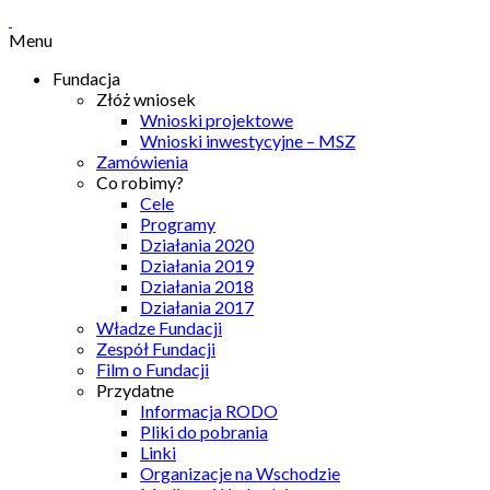
Menu
Fundacja
Złóż wniosek
Wnioski projektowe
Wnioski inwestycyjne – MSZ
Zamówienia
Co robimy?
Cele
Programy
Działania 2020
Działania 2019
Działania 2018
Działania 2017
Władze Fundacji
Zespół Fundacji
Film o Fundacji
Przydatne
Informacja RODO
Pliki do pobrania
Linki
Organizacje na Wschodzie