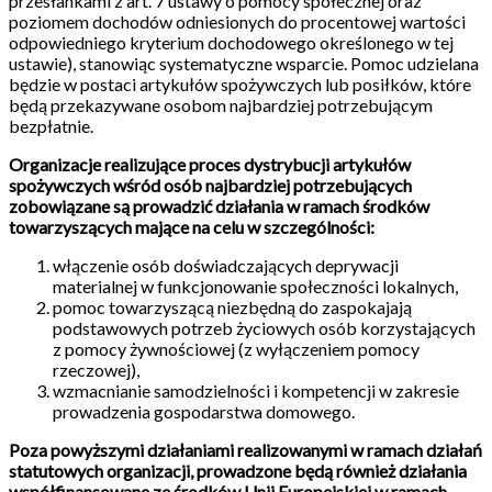
przesłankami z art. 7 ustawy o pomocy społecznej oraz
poziomem dochodów odniesionych do procentowej wartości
odpowiedniego kryterium dochodowego określonego w tej
ustawie), stanowiąc systematyczne wsparcie. Pomoc udzielana
będzie w postaci artykułów spożywczych lub posiłków, które
będą przekazywane osobom najbardziej potrzebującym
bezpłatnie.
Organizacje realizujące proces dystrybucji artykułów
spożywczych wśród osób najbardziej potrzebujących
zobowiązane są prowadzić działania w ramach środków
towarzyszących mające na celu w szczególności:
włączenie osób doświadczających deprywacji
materialnej w funkcjonowanie społeczności lokalnych,
pomoc towarzyszącą niezbędną do zaspokajają
podstawowych potrzeb życiowych osób korzystających
z pomocy żywnościowej (z wyłączeniem pomocy
rzeczowej),
wzmacnianie samodzielności i kompetencji w zakresie
prowadzenia gospodarstwa domowego.
Poza powyższymi działaniami realizowanymi w ramach działań
statutowych organizacji, prowadzone będą również działania
współfinansowane ze środków Unii Europejskiej w ramach