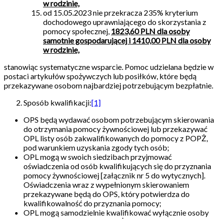
w rodzinie,
od 15.05.2023 nie przekracza 235% kryterium
dochodowego uprawniającego do skorzystania z
pomocy społecznej,
1823,60 PLN dla osoby
samotnie gospodarującej i 1410,00 PLN dla osoby
w rodzinie,
stanowiąc systematyczne wsparcie. Pomoc udzielana będzie w
postaci artykułów spożywczych lub posiłków, które będą
przekazywane osobom najbardziej potrzebującym bezpłatnie.
Sposób kwalifikacji:
[1]
OPS będą wydawać osobom potrzebującym skierowania
do otrzymania pomocy żywnościowej lub przekazywać
OPL listy osób zakwalifikowanych do pomocy z POPŻ,
pod warunkiem uzyskania zgody tych osób;
OPL mogą w swoich siedzibach przyjmować
oświadczenia od osób kwalifikujących się do przyznania
pomocy żywnościowej [załącznik nr 5 do wytycznych].
Oświadczenia wraz z wypełnionym skierowaniem
przekazywane będą do OPS, który potwierdza do
kwalifikowalność do przyznania pomocy;
OPL mogą samodzielnie kwalifikować wyłącznie osoby