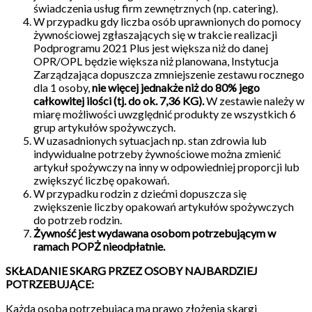
świadczenia usług firm zewnętrznych (np. catering).
W przypadku gdy liczba osób uprawnionych do pomocy
żywnościowej zgłaszających się w trakcie realizacji
Podprogramu 2021 Plus jest większa niż do danej
OPR/OPL będzie większa niż planowana, Instytucja
Zarządzająca dopuszcza zmniejszenie zestawu rocznego
dla 1 osoby,
nie więcej jednakże niż do 80% jego
całkowitej ilości (tj. do ok. 7,36 KG).
W zestawie należy w
miarę możliwości uwzględnić produkty ze wszystkich 6
grup artykułów spożywczych.
W uzasadnionych sytuacjach np. stan zdrowia lub
indywidualne potrzeby żywnościowe można zmienić
artykuł spożywczy na inny w odpowiedniej proporcji lub
zwiększyć liczbę opakowań.
W przypadku rodzin z dziećmi dopuszcza się
zwiększenie liczby opakowań artykułów spożywczych
do potrzeb rodzin.
Żywność jest wydawana osobom potrzebującym w
ramach POPŻ nieodpłatnie.
SKŁADANIE SKARG PRZEZ OSOBY NAJBARDZIEJ
POTRZEBUJĄCE:
Każda osoba potrzebująca ma prawo złożenia skargi