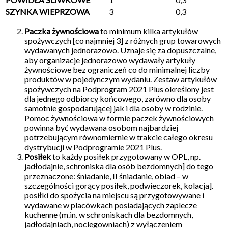
SZYNKA WIEPRZOWA
3
0,3
Paczka żywnościowa
to minimum kilka artykułów
spożywczych [co najmniej 3] z różnych grup towarowych
wydawanych jednorazowo. Uznaje się za dopuszczalne,
aby organizacje jednorazowo wydawały artykuły
żywnościowe bez ograniczeń co do minimalnej liczby
produktów w pojedynczym wydaniu. Zestaw artykułów
spożywczych na Podprogram 2021 Plus określony jest
dla jednego odbiorcy końcowego, zarówno dla osoby
samotnie gospodarującej jak i dla osoby w rodzinie.
Pomoc żywnościowa w formie paczek żywnościowych
powinna być wydawana osobom najbardziej
potrzebującym równomiernie w trakcie całego okresu
dystrybucji w Podprogramie 2021 Plus.
Posiłek
to każdy posiłek przygotowany w OPL, np.
jadłodajnie, schroniska dla osób bezdomnych] do tego
przeznaczone: śniadanie, II śniadanie, obiad – w
szczególności gorący posiłek, podwieczorek, kolacja].
posiłki do spożycia na miejscu są przygotowywane i
wydawane w placówkach posiadających zaplecze
kuchenne (m.in. w schroniskach dla bezdomnych,
jadłodajniach, noclegowniach) z wyłączeniem