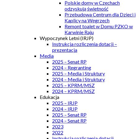
Polskie domy w Czechach
odzyskują świetność
Przebudowa Centrum dla Dzieci i
Kaplicy na Węgrzech
Remont toalet w Domu PZKO w
Karwinie Raju
Wypoczynek Letni (IRJP)
Instrukcja rozliczenia dotacji –
prezentacja
Media
2025 – Senat RP
2024 – Regranting
2025 – Media i Struktury
2024 – Media i Struktury
2025 – KPRM/MSZ
2024 – KPRM/MSZ
Edukacja
2025 – IRJP
2024 – IRJP
2025 – Senat RP
2024 – Senat RP
2023
2022
Instrukcja rozliczenia dotacji