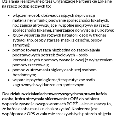
Działania realizowane przez Organizacje Partnerskie Lokalne
na rzecz podopiecznych to:
włączenie osób doświadczających deprywacji
materialnej w funkcjonowanie społeczności lokalnych,
np.: zajęcia aktywizujące i wspólne inicjatywy na rzecz
społeczności lokalnej, zmierzające do wyjścia z ubóstwa;
grupy wsparcia dla różnych kategorii osób w trudnej
sytuacji (np. osoby starsze, matki z dziećmi, osoby
samotne);
pomoc towarzysząca niezbędna do zaspokajania
podstawowych potrzeb życiowych – osób
korzystających z pomocy żywnościowej (z wyłączeniem
pomocy rzeczowej);
pomoc w utrzymaniu higieny osobistej osobom
bezdomnym;
wsparcie psychologiczne/terapeutyczne osób
zagrożonych wykluczeniem społecznym.
Do udziału w działaniach towarzyszących ma prawo każda
osoba
,
która otrzymała skierowanie z OPS
do odbioru
wsparcia żywnościowego w ramach POPŻ – ale nie znaczy to,
że każda osoba musi z nich skorzystać. Konieczna jest
współpraca z OPS w zakresie rzeczywistych potrzeb objęcia