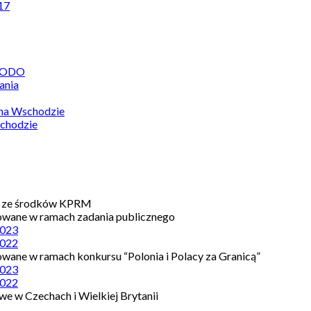
17
 RODO
ania
 na Wschodzie
chodzie
e ze środków KPRM
owane w ramach zadania publicznego
023
022
owane w ramach konkursu “Polonia i Polacy za Granicą”
023
022
e w Czechach i Wielkiej Brytanii