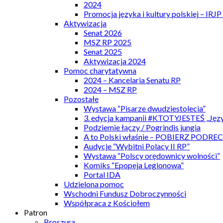
2024
Promocja języka i kultury polskiej – IRJ
Aktywizacja
Senat 2026
MSZ RP 2025
Senat 2025
Aktywizacja 2024
Pomoc charytatywna
2024 – Kancelaria Senatu RP
2024 – MSZ RP
Pozostałe
Wystawa “Pisarze dwudziestolecia”
3. edycja kampanii #KTOTYJESTEŚ „Języ
Podziemie łączy / Pogrindis jungia
A to Polski właśnie – POBIERZ PODRE
Audycje “Wybitni Polacy II RP”
Wystawa “Polscy orędownicy wolności”
Komiks “Epopeja Legionowa”
Portal IDA
Udzielona pomoc
Wschodni Fundusz Dobroczynności
Współpraca z Kościołem
Patron
Broszura