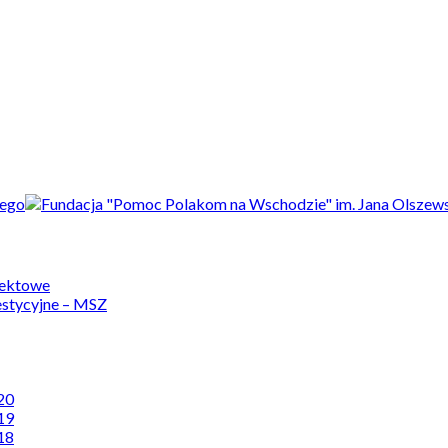
jektowe
estycyjne – MSZ
20
19
18