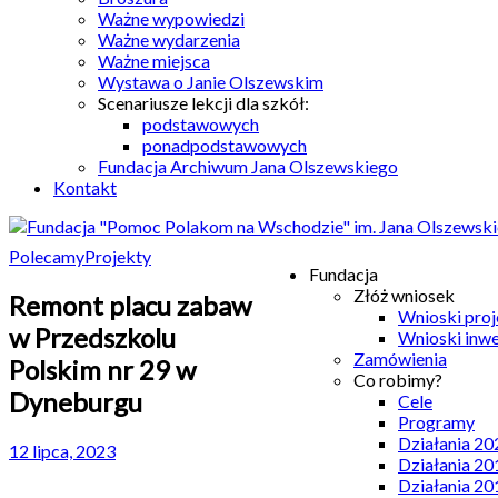
Ważne wypowiedzi
Ważne wydarzenia
Ważne miejsca
Wystawa o Janie Olszewskim
Scenariusze lekcji dla szkół:
podstawowych
ponadpodstawowych
Fundacja Archiwum Jana Olszewskiego
Kontakt
Polecamy
Projekty
Fundacja
Złóż wniosek
Remont placu zabaw
Wnioski pro
w Przedszkolu
Wnioski inw
Zamówienia
Polskim nr 29 w
Co robimy?
Dyneburgu
Cele
Programy
Działania 20
12 lipca, 2023
Działania 20
Działania 20