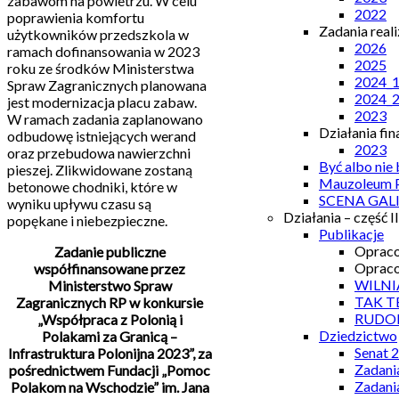
zabawom na powietrzu. W celu
2022
poprawienia komfortu
Zadania real
użytkowników przedszkola w
2026
ramach dofinansowania w 2023
2025
roku ze środków Ministerstwa
2024_
Spraw Zagranicznych planowana
2024_
jest modernizacja placu zabaw.
2023
W ramach zadania zaplanowano
Działania fi
odbudowę istniejących werand
2023
oraz przebudowa nawierzchni
Być albo nie
pieszej. Zlikwidowane zostaną
Mauzoleum P
betonowe chodniki, które w
SCENA GAL
wyniku upływu czasu są
Działania – część II
popękane i niebezpieczne.
Publikacje
Opraco
Zadanie publiczne
Opraco
współfinansowane przez
WILNI
Ministerstwo Spraw
TAK T
Zagranicznych RP w konkursie
RUDO
„Współpraca z Polonią i
Dziedzictwo
Polakami za Granicą –
Senat 
Infrastruktura Polonijna 2023”, za
Zadani
pośrednictwem Fundacji „Pomoc
Zadani
Polakom na Wschodzie” im. Jana