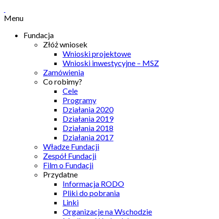
Menu
Fundacja
Złóż wniosek
Wnioski projektowe
Wnioski inwestycyjne – MSZ
Zamówienia
Co robimy?
Cele
Programy
Działania 2020
Działania 2019
Działania 2018
Działania 2017
Władze Fundacji
Zespół Fundacji
Film o Fundacji
Przydatne
Informacja RODO
Pliki do pobrania
Linki
Organizacje na Wschodzie