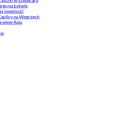
uszki w Szwajcarii
rgu na Łotwie
ą świetność
Kaplicy na Węgrzech
winie Raju
ja