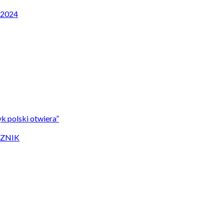
P 2024
k polski otwiera”
CZNIK