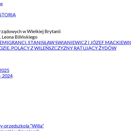
ów
STORIA
ządowych w Wielkiej Brytanii
 Leona Bilińskiego
 EMIGRANCI. STANISŁAW SWIANIEWICZ I JÓZEF MACKIEWI
DZIE. POLACY Z WILEŃSZCZYZNY RATUJĄCY ŻYDÓW
 2025
– 2024
y-przedszkola “Wilia”