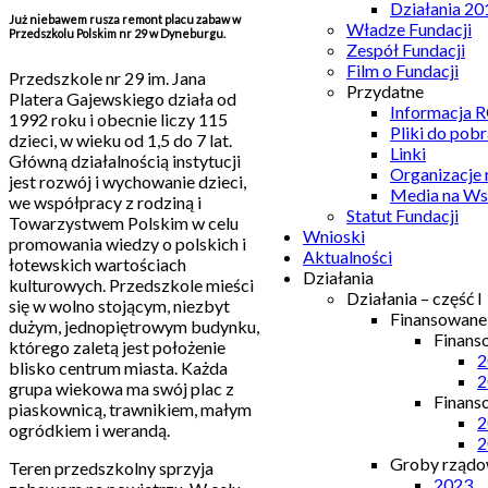
Działania 20
Już niebawem rusza remont placu zabaw w
Władze Fundacji
Przedszkolu Polskim nr 29 w Dyneburgu.
Zespół Fundacji
Film o Fundacji
Przedszkole nr 29 im. Jana
Przydatne
Platera Gajewskiego działa od
Informacja
1992 roku i obecnie liczy 115
Pliki do pobr
dzieci, w wieku od 1,5 do 7 lat.
Linki
Główną działalnością instytucji
Organizacje
jest rozwój i wychowanie dzieci,
Media na Ws
we współpracy z rodziną i
Statut Fundacji
Towarzystwem Polskim w celu
Wnioski
promowania wiedzy o polskich i
Aktualności
łotewskich wartościach
Działania
kulturowych. Przedszkole mieści
Działania – część I
się w wolno stojącym, niezbyt
Finansowan
dużym, jednopiętrowym budynku,
Finans
którego zaletą jest położenie
2
blisko centrum miasta. Każda
2
grupa wiekowa ma swój plac z
Finans
piaskownicą, trawnikiem, małym
2
ogródkiem i werandą.
2
Groby rządow
Teren przedszkolny sprzyja
2023