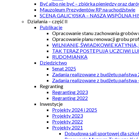
Być albo nie być – zbiórka pieniędzy oraz dar
Mauzoleum Prezydentów RP na uchodźstwie
SCENA GALICYJSKA – NASZA WSPÓLNA HI
Działania – część II
Publikacje
Opracowanie stanu zachowania grobów r
Opracowanie planu renowacji grobu prof.
WILNIANIE, ŚWIADKOWIE KATYNIA,
TAK TERAZ POSTĘPUJĄ UCZCIWI LU
RUDOMIANKA
Dziedzictwo
Senat 2025
Zadania realizowane z budżetu państwa
Zadania realizowane z budżetu państwa 
Regranting
Regranting 2023
Regranting 2022
Inwestycje
Projekty 2024 i 2025
Projekty 2023
Projekty 2022
Projekty 2021
Dobudowa sali sportowej dla szkoł