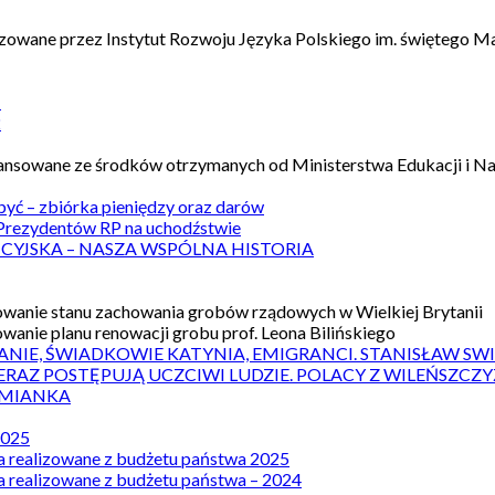
izowane przez Instytut Rozwoju Języka Polskiego im. świętego M
1
2
nansowane ze środków otrzymanych od Ministerstwa Edukacji i N
 być – zbiórka pieniędzy oraz darów
rezydentów RP na uchodźstwie
ICYJSKA – NASZA WSPÓLNA HISTORIA
wanie stanu zachowania grobów rządowych w Wielkiej Brytanii
wanie planu renowacji grobu prof. Leona Bilińskiego
ANIE, ŚWIADKOWIE KATYNIA, EMIGRANCI. STANISŁAW SW
ERAZ POSTĘPUJĄ UCZCIWI LUDZIE. POLACY Z WILEŃSZC
MIANKA
2025
a realizowane z budżetu państwa 2025
a realizowane z budżetu państwa – 2024