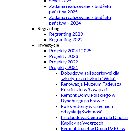
Senat 2025
Zadania realizowane z budżetu
państwa 2025
Zadania realizowane z budżetu
państwa – 2024
Regranting
Regranting 2023
Regranting 2022
Inwestycje
Projekty 2024 i 2025
Projekty 2023
Projekty 2022
Projekty 2021
Dobudowa sali sportowej dla
szkoły-przedszkola “Wilia”
Renowacja Muzeum Tadeusza
Kościuszki w Szwajcarii
Remont Domu Polskiego w
Dyneburgu na Łotwie
Polskie domy w Czechach
odzyskują świetność
Przebudowa Centrum dla Dzieci i
Kaplicy na Węgrzech
Remont toalet w Domu PZKO w