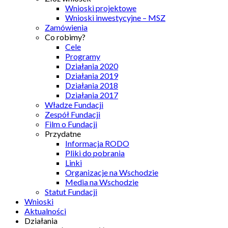
Wnioski projektowe
Wnioski inwestycyjne – MSZ
Zamówienia
Co robimy?
Cele
Programy
Działania 2020
Działania 2019
Działania 2018
Działania 2017
Władze Fundacji
Zespół Fundacji
Film o Fundacji
Przydatne
Informacja RODO
Pliki do pobrania
Linki
Organizacje na Wschodzie
Media na Wschodzie
Statut Fundacji
Wnioski
Aktualności
Działania