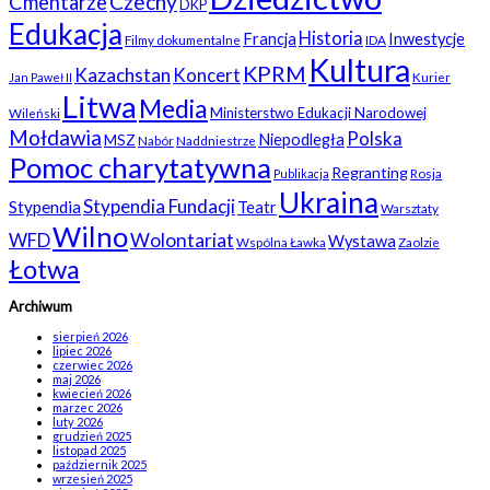
Czechy
Cmentarze
DKP
Edukacja
Historia
Francja
Inwestycje
Filmy dokumentalne
IDA
Kultura
KPRM
Kazachstan
Koncert
Kurier
Jan Paweł II
Litwa
Media
Ministerstwo Edukacji Narodowej
Wileński
Mołdawia
Polska
Niepodległa
MSZ
Nabór
Naddniestrze
Pomoc charytatywna
Regranting
Rosja
Publikacja
Ukraina
Stypendia Fundacji
Stypendia
Teatr
Warsztaty
Wilno
WFD
Wolontariat
Wystawa
Wspólna Ławka
Zaolzie
Łotwa
Archiwum
sierpień 2026
lipiec 2026
czerwiec 2026
maj 2026
kwiecień 2026
marzec 2026
luty 2026
grudzień 2025
listopad 2025
październik 2025
wrzesień 2025