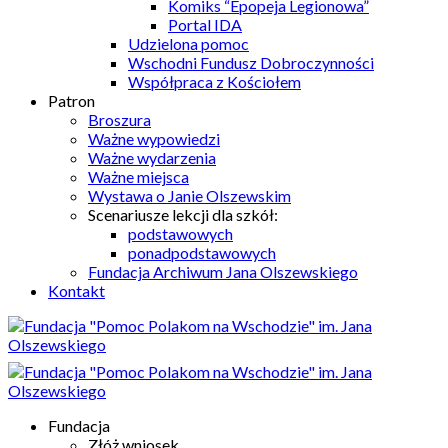
Komiks “Epopeja Legionowa”
Portal IDA
Udzielona pomoc
Wschodni Fundusz Dobroczynności
Współpraca z Kościołem
Patron
Broszura
Ważne wypowiedzi
Ważne wydarzenia
Ważne miejsca
Wystawa o Janie Olszewskim
Scenariusze lekcji dla szkół:
podstawowych
ponadpodstawowych
Fundacja Archiwum Jana Olszewskiego
Kontakt
Fundacja
Złóż wniosek