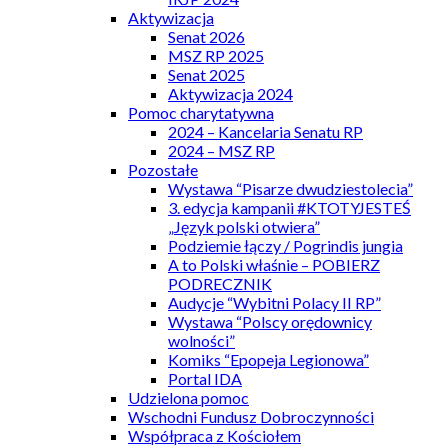
Aktywizacja
Senat 2026
MSZ RP 2025
Senat 2025
Aktywizacja 2024
Pomoc charytatywna
2024 – Kancelaria Senatu RP
2024 – MSZ RP
Pozostałe
Wystawa “Pisarze dwudziestolecia”
3. edycja kampanii #KTOTYJESTEŚ
„Język polski otwiera”
Podziemie łączy / Pogrindis jungia
A to Polski właśnie – POBIERZ
PODRECZNIK
Audycje “Wybitni Polacy II RP”
Wystawa “Polscy orędownicy
wolności”
Komiks “Epopeja Legionowa”
Portal IDA
Udzielona pomoc
Wschodni Fundusz Dobroczynności
Współpraca z Kościołem