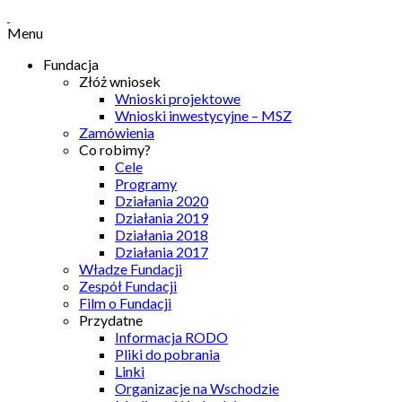
Menu
Fundacja
Złóż wniosek
Wnioski projektowe
Wnioski inwestycyjne – MSZ
Zamówienia
Co robimy?
Cele
Programy
Działania 2020
Działania 2019
Działania 2018
Działania 2017
Władze Fundacji
Zespół Fundacji
Film o Fundacji
Przydatne
Informacja RODO
Pliki do pobrania
Linki
Organizacje na Wschodzie