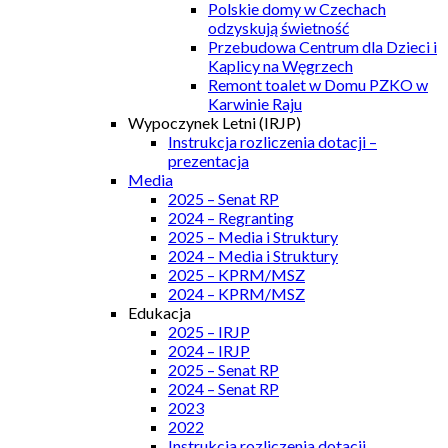
Polskie domy w Czechach
odzyskują świetność
Przebudowa Centrum dla Dzieci i
Kaplicy na Węgrzech
Remont toalet w Domu PZKO w
Karwinie Raju
Wypoczynek Letni (IRJP)
Instrukcja rozliczenia dotacji –
prezentacja
Media
2025 – Senat RP
2024 – Regranting
2025 – Media i Struktury
2024 – Media i Struktury
2025 – KPRM/MSZ
2024 – KPRM/MSZ
Edukacja
2025 – IRJP
2024 – IRJP
2025 – Senat RP
2024 – Senat RP
2023
2022
Instrukcja rozliczenia dotacji