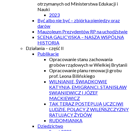
otrzymanych od Ministerstwa Edukacji i
Nauki
2023
Być albo nie być – zbiórka pieniędzy oraz
darów
Mauzoleum Prezydentów RP na uchodźstwie
SCENA GALICYJSKA – NASZA WSPÓLNA
HISTORIA
Działania – część II
Publikacje
Opracowanie stanu zachowania
grobów rządowych w Wielkiej Brytanii
Opracowanie planu renowacji grobu
prof. Leona Bilińskiego
WILNIANIE, ŚWIADKOWIE
KATYNIA, EMIGRANCI. STANISŁAW
SWIANIEWICZ I JÓZEF
MACKIEWICZ
TAK TERAZ POSTĘPUJĄ UCZCIWI
LUDZIE. POLACY Z WILEŃSZCZYZNY
RATUJĄCY ŻYDÓW
RUDOMIANKA
Dziedzictwo