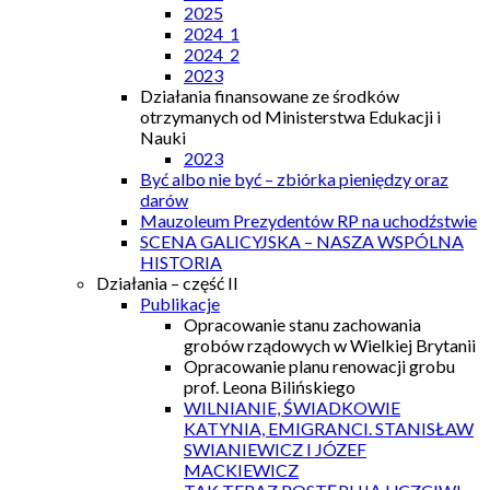
2025
2024_1
2024_2
2023
Działania finansowane ze środków
otrzymanych od Ministerstwa Edukacji i
Nauki
2023
Być albo nie być – zbiórka pieniędzy oraz
darów
Mauzoleum Prezydentów RP na uchodźstwie
SCENA GALICYJSKA – NASZA WSPÓLNA
HISTORIA
Działania – część II
Publikacje
Opracowanie stanu zachowania
grobów rządowych w Wielkiej Brytanii
Opracowanie planu renowacji grobu
prof. Leona Bilińskiego
WILNIANIE, ŚWIADKOWIE
KATYNIA, EMIGRANCI. STANISŁAW
SWIANIEWICZ I JÓZEF
MACKIEWICZ