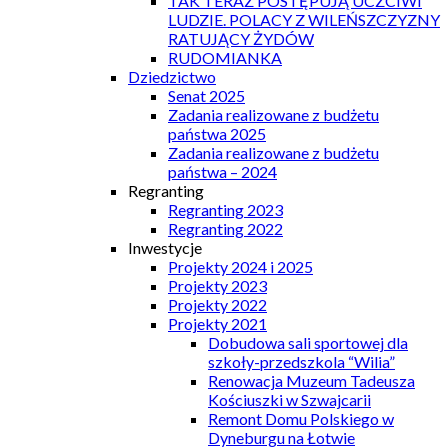
TAK TERAZ POSTĘPUJĄ UCZCIWI
LUDZIE. POLACY Z WILEŃSZCZYZNY
RATUJĄCY ŻYDÓW
RUDOMIANKA
Dziedzictwo
Senat 2025
Zadania realizowane z budżetu
państwa 2025
Zadania realizowane z budżetu
państwa – 2024
Regranting
Regranting 2023
Regranting 2022
Inwestycje
Projekty 2024 i 2025
Projekty 2023
Projekty 2022
Projekty 2021
Dobudowa sali sportowej dla
szkoły-przedszkola “Wilia”
Renowacja Muzeum Tadeusza
Kościuszki w Szwajcarii
Remont Domu Polskiego w
Dyneburgu na Łotwie