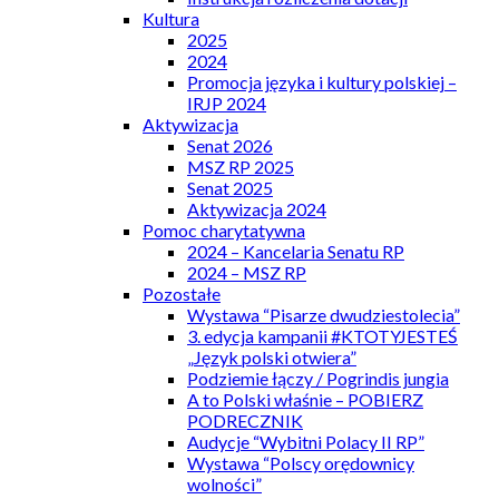
Kultura
2025
2024
Promocja języka i kultury polskiej –
IRJP 2024
Aktywizacja
Senat 2026
MSZ RP 2025
Senat 2025
Aktywizacja 2024
Pomoc charytatywna
2024 – Kancelaria Senatu RP
2024 – MSZ RP
Pozostałe
Wystawa “Pisarze dwudziestolecia”
3. edycja kampanii #KTOTYJESTEŚ
„Język polski otwiera”
Podziemie łączy / Pogrindis jungia
A to Polski właśnie – POBIERZ
PODRECZNIK
Audycje “Wybitni Polacy II RP”
Wystawa “Polscy orędownicy
wolności”