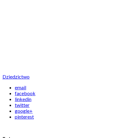
Dziedzictwo
email
facebook
linkedin
twitter
google+
pinterest