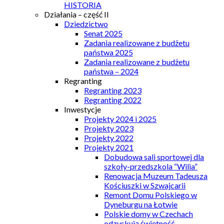
HISTORIA
Działania – część II
Dziedzictwo
Senat 2025
Zadania realizowane z budżetu
państwa 2025
Zadania realizowane z budżetu
państwa – 2024
Regranting
Regranting 2023
Regranting 2022
Inwestycje
Projekty 2024 i 2025
Projekty 2023
Projekty 2022
Projekty 2021
Dobudowa sali sportowej dla
szkoły-przedszkola “Wilia”
Renowacja Muzeum Tadeusza
Kościuszki w Szwajcarii
Remont Domu Polskiego w
Dyneburgu na Łotwie
Polskie domy w Czechach
odzyskują świetność