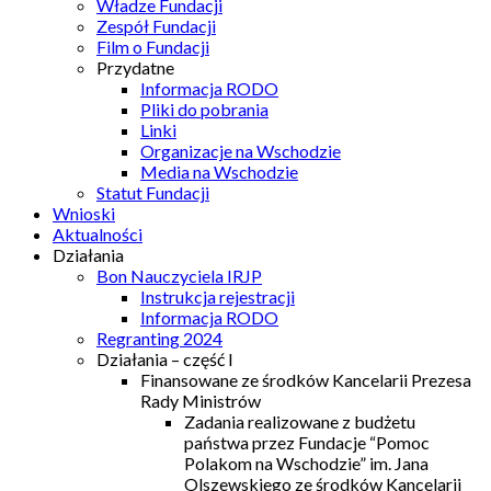
Władze Fundacji
Zespół Fundacji
Film o Fundacji
Przydatne
Informacja RODO
Pliki do pobrania
Linki
Organizacje na Wschodzie
Media na Wschodzie
Statut Fundacji
Wnioski
Aktualności
Działania
Bon Nauczyciela IRJP
Instrukcja rejestracji
Informacja RODO
Regranting 2024
Działania – część I
Finansowane ze środków Kancelarii Prezesa
Rady Ministrów
Zadania realizowane z budżetu
państwa przez Fundacje “Pomoc
Polakom na Wschodzie” im. Jana
Olszewskiego ze środków Kancelarii