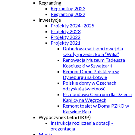
Regranting
Regranting 2023
Regranting 2022
Inwestycje
Projekty 2024 i 2025
Projekty 2023
Projekty 2022
Projekty 2021
Dobudowa sali sportowej dla
szkoły-przedszkola “Wilia”
Renowacja Muzeum Tadeusza
Kościuszki w Szwajcarii
Remont Domu Polskiego w
Dyneburgu na Łotwie
Polskie domy w Czechach
odzyskują świetność
Przebudowa Centrum dla Dzieci i
Kaplicy na Węgrzech
Remont toalet w Domu PZKO w
Karwinie Raju
Wypoczynek Letni (IRJP)
Instrukcja rozliczenia dotacji –
prezentacja
Media