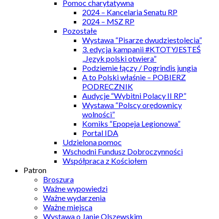
Pomoc charytatywna
2024 – Kancelaria Senatu RP
2024 – MSZ RP
Pozostałe
Wystawa “Pisarze dwudziestolecia”
3. edycja kampanii #KTOTYJESTEŚ
„Język polski otwiera”
Podziemie łączy / Pogrindis jungia
A to Polski właśnie – POBIERZ
PODRECZNIK
Audycje “Wybitni Polacy II RP”
Wystawa “Polscy orędownicy
wolności”
Komiks “Epopeja Legionowa”
Portal IDA
Udzielona pomoc
Wschodni Fundusz Dobroczynności
Współpraca z Kościołem
Patron
Broszura
Ważne wypowiedzi
Ważne wydarzenia
Ważne miejsca
Wystawa o Janie Olszewskim