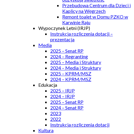
Przebudowa Centrum dla Dzieci i
Kaplicy na Węgrzech
Remont toalet w Domu PZKO w
Karwinie Raju
Wypoczynek Letni (IRJP)
Instrukcja rozliczenia dotacji –
prezentacja
Media
2025 – Senat RP
2024 – Regranting
2025 – Media i Struktury
2024 – Media i Struktury
2025 – KPRM/MSZ
2024 – KPRM/MSZ
Edukacja
2025 – IRJP
2024 – IRJP
2025 – Senat RP
2024 – Senat RP
2023
2022
Instrukcja rozliczenia dotacji
Kultura