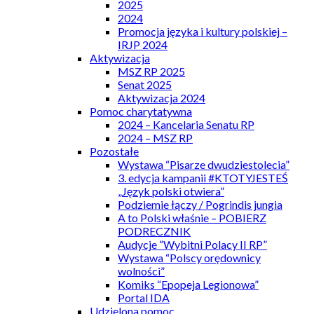
2025
2024
Promocja języka i kultury polskiej –
IRJP 2024
Aktywizacja
MSZ RP 2025
Senat 2025
Aktywizacja 2024
Pomoc charytatywna
2024 – Kancelaria Senatu RP
2024 – MSZ RP
Pozostałe
Wystawa “Pisarze dwudziestolecia”
3. edycja kampanii #KTOTYJESTEŚ
„Język polski otwiera”
Podziemie łączy / Pogrindis jungia
A to Polski właśnie – POBIERZ
PODRECZNIK
Audycje “Wybitni Polacy II RP”
Wystawa “Polscy orędownicy
wolności”
Komiks “Epopeja Legionowa”
Portal IDA
Udzielona pomoc