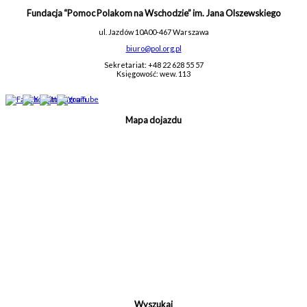
Fundacja “Pomoc Polakom na Wschodzie” im. Jana Olszewskiego
ul. Jazdów 10A
00-467 Warszawa
biuro@pol.org.pl
Sekretariat: +48 22 628 55 57
Księgowość: wew. 113
Mapa dojazdu
Wyszukaj