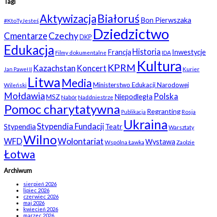
Tagi
Białoruś
Aktywizacja
Bon Pierwszaka
#KtoTyJesteś
Dziedzictwo
Czechy
Cmentarze
DKP
Edukacja
Historia
Francja
Inwestycje
Filmy dokumentalne
IDA
Kultura
KPRM
Kazachstan
Koncert
Kurier
Jan Paweł II
Litwa
Media
Ministerstwo Edukacji Narodowej
Wileński
Mołdawia
Polska
Niepodległa
MSZ
Nabór
Naddniestrze
Pomoc charytatywna
Regranting
Rosja
Publikacja
Ukraina
Stypendia Fundacji
Stypendia
Teatr
Warsztaty
Wilno
WFD
Wolontariat
Wystawa
Wspólna Ławka
Zaolzie
Łotwa
Archiwum
sierpień 2026
lipiec 2026
czerwiec 2026
maj 2026
kwiecień 2026
marzec 2026