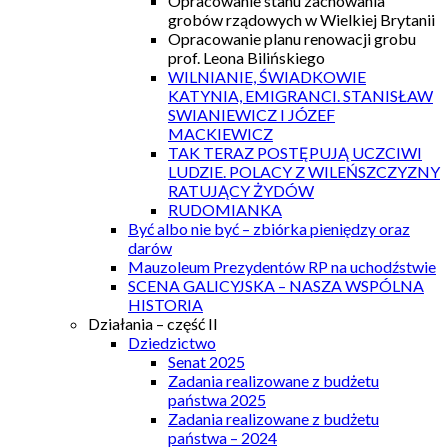
Opracowanie stanu zachowania
grobów rządowych w Wielkiej Brytanii
Opracowanie planu renowacji grobu
prof. Leona Bilińskiego
WILNIANIE, ŚWIADKOWIE
KATYNIA, EMIGRANCI. STANISŁAW
SWIANIEWICZ I JÓZEF
MACKIEWICZ
TAK TERAZ POSTĘPUJĄ UCZCIWI
LUDZIE. POLACY Z WILEŃSZCZYZNY
RATUJĄCY ŻYDÓW
RUDOMIANKA
Być albo nie być – zbiórka pieniędzy oraz
darów
Mauzoleum Prezydentów RP na uchodźstwie
SCENA GALICYJSKA – NASZA WSPÓLNA
HISTORIA
Działania – część II
Dziedzictwo
Senat 2025
Zadania realizowane z budżetu
państwa 2025
Zadania realizowane z budżetu
państwa – 2024