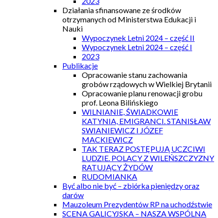
2023
Działania sfinansowane ze środków
otrzymanych od Ministerstwa Edukacji i
Nauki
Wypoczynek Letni 2024 – część II
Wypoczynek Letni 2024 – część I
2023
Publikacje
Opracowanie stanu zachowania
grobów rządowych w Wielkiej Brytanii
Opracowanie planu renowacji grobu
prof. Leona Bilińskiego
WILNIANIE, ŚWIADKOWIE
KATYNIA, EMIGRANCI. STANISŁAW
SWIANIEWICZ I JÓZEF
MACKIEWICZ
TAK TERAZ POSTĘPUJĄ UCZCIWI
LUDZIE. POLACY Z WILEŃSZCZYZNY
RATUJĄCY ŻYDÓW
RUDOMIANKA
Być albo nie być – zbiórka pieniędzy oraz
darów
Mauzoleum Prezydentów RP na uchodźstwie
SCENA GALICYJSKA – NASZA WSPÓLNA