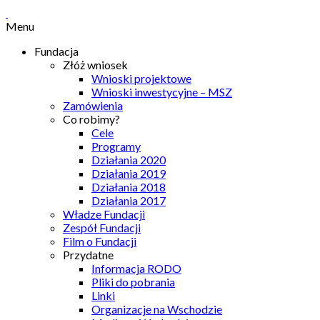
Menu
Fundacja
Złóż wniosek
Wnioski projektowe
Wnioski inwestycyjne – MSZ
Zamówienia
Co robimy?
Cele
Programy
Działania 2020
Działania 2019
Działania 2018
Działania 2017
Władze Fundacji
Zespół Fundacji
Film o Fundacji
Przydatne
Informacja RODO
Pliki do pobrania
Linki
Organizacje na Wschodzie