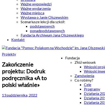
Ważne wypowiedzi
Ważne wydarzenia
Ważne miejsca
Wystawa o Janie Olszewskim
Scenariusze lekcji dla szkół:
podstawowych
ponadpodstawowych
Fundacja Archiwum Jana Olszewskiego
Kontakt
Projekty
Fundacja
Złóż wniosek
Zakończenie
Wnioski pro
projektu: Dodruk
Wnioski inw
Zamówienia
podręcznika «A to
Co robimy?
polski właśnie»
Cele
Programy
Działania 20
13 października, 2022
Działania 20
Działania 20