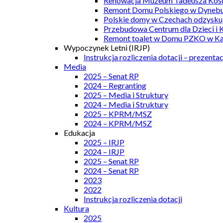
Renowacja Muzeum Tadeusza Kości
Remont Domu Polskiego w Dynebu
Polskie domy w Czechach odzyskuj
Przebudowa Centrum dla Dzieci i 
Remont toalet w Domu PZKO w Kar
Wypoczynek Letni (IRJP)
Instrukcja rozliczenia dotacji – prezentac
Media
2025 – Senat RP
2024 – Regranting
2025 – Media i Struktury
2024 – Media i Struktury
2025 – KPRM/MSZ
2024 – KPRM/MSZ
Edukacja
2025 – IRJP
2024 – IRJP
2025 – Senat RP
2024 – Senat RP
2023
2022
Instrukcja rozliczenia dotacji
Kultura
2025