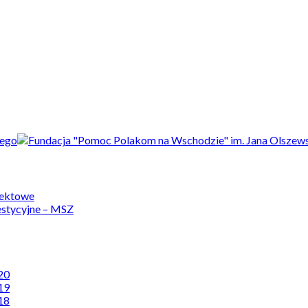
jektowe
estycyjne – MSZ
20
19
18