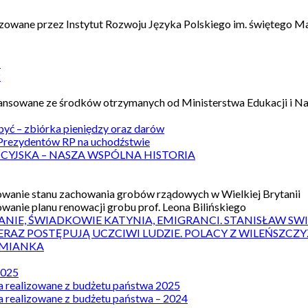
izowane przez Instytut Rozwoju Języka Polskiego im. świętego M
1
2
nansowane ze środków otrzymanych od Ministerstwa Edukacji i N
 być – zbiórka pieniędzy oraz darów
rezydentów RP na uchodźstwie
ICYJSKA – NASZA WSPÓLNA HISTORIA
wanie stanu zachowania grobów rządowych w Wielkiej Brytanii
wanie planu renowacji grobu prof. Leona Bilińskiego
ANIE, ŚWIADKOWIE KATYNIA, EMIGRANCI. STANISŁAW SW
ERAZ POSTĘPUJĄ UCZCIWI LUDZIE. POLACY Z WILEŃSZC
MIANKA
2025
a realizowane z budżetu państwa 2025
a realizowane z budżetu państwa – 2024