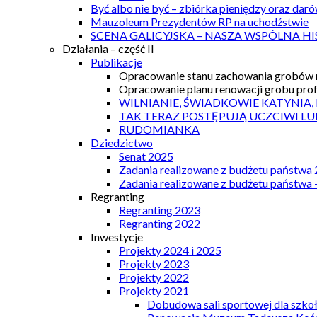
Być albo nie być – zbiórka pieniędzy oraz dar
Mauzoleum Prezydentów RP na uchodźstwie
SCENA GALICYJSKA – NASZA WSPÓLNA HI
Działania – część II
Publikacje
Opracowanie stanu zachowania grobów r
Opracowanie planu renowacji grobu prof.
WILNIANIE, ŚWIADKOWIE KATYNIA,
TAK TERAZ POSTĘPUJĄ UCZCIWI LU
RUDOMIANKA
Dziedzictwo
Senat 2025
Zadania realizowane z budżetu państwa
Zadania realizowane z budżetu państwa 
Regranting
Regranting 2023
Regranting 2022
Inwestycje
Projekty 2024 i 2025
Projekty 2023
Projekty 2022
Projekty 2021
Dobudowa sali sportowej dla szkoł