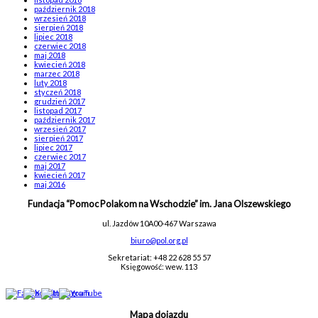
październik 2018
wrzesień 2018
sierpień 2018
lipiec 2018
czerwiec 2018
maj 2018
kwiecień 2018
marzec 2018
luty 2018
styczeń 2018
grudzień 2017
listopad 2017
październik 2017
wrzesień 2017
sierpień 2017
lipiec 2017
czerwiec 2017
maj 2017
kwiecień 2017
maj 2016
Fundacja “Pomoc Polakom na Wschodzie” im. Jana Olszewskiego
ul. Jazdów 10A
00-467 Warszawa
biuro@pol.org.pl
Sekretariat: +48 22 628 55 57
Księgowość: wew. 113
Mapa dojazdu