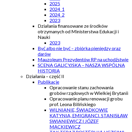
2025
2024_1
2024_2
2023
Działania finansowane ze środków
otrzymanych od Ministerstwa Edukacji i
Nauki
2023
Być albo nie być – zbiórka pieniędzy oraz
darów
Mauzoleum Prezydentów RP na uchodźstwie
SCENA GALICYJSKA – NASZA WSPÓLNA
HISTORIA
Działania – część II
Publikacje
Opracowanie stanu zachowania
grobów rządowych w Wielkiej Brytanii
Opracowanie planu renowacji grobu
prof. Leona Bilińskiego
WILNIANIE, ŚWIADKOWIE
KATYNIA, EMIGRANCI. STANISŁAW
SWIANIEWICZ I JÓZEF
MACKIEWICZ