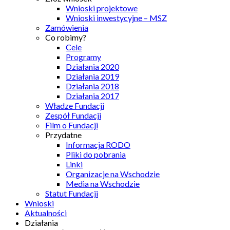
Wnioski projektowe
Wnioski inwestycyjne – MSZ
Zamówienia
Co robimy?
Cele
Programy
Działania 2020
Działania 2019
Działania 2018
Działania 2017
Władze Fundacji
Zespół Fundacji
Film o Fundacji
Przydatne
Informacja RODO
Pliki do pobrania
Linki
Organizacje na Wschodzie
Media na Wschodzie
Statut Fundacji
Wnioski
Aktualności
Działania