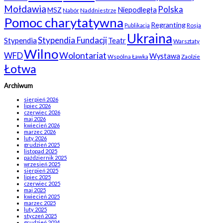
Mołdawia
Polska
Niepodległa
MSZ
Nabór
Naddniestrze
Pomoc charytatywna
Regranting
Rosja
Publikacja
Ukraina
Stypendia Fundacji
Stypendia
Teatr
Warsztaty
Wilno
WFD
Wolontariat
Wystawa
Wspólna Ławka
Zaolzie
Łotwa
Archiwum
sierpień 2026
lipiec 2026
czerwiec 2026
maj 2026
kwiecień 2026
marzec 2026
luty 2026
grudzień 2025
listopad 2025
październik 2025
wrzesień 2025
sierpień 2025
lipiec 2025
czerwiec 2025
maj 2025
kwiecień 2025
marzec 2025
luty 2025
styczeń 2025
grudzień 2024