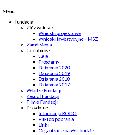
Menu
Fundacja
Złóż wniosek
Wnioski projektowe
Wnioski inwestycyjne – MSZ
Zamówienia
Co robimy?
Cele
Programy
Działania 2020
Działania 2019
Działania 2018
Działania 2017
Władze Fundacji
Zespół Fundacji
Film o Fundacji
Przydatne
Informacja RODO
Pliki do pobrania
Linki
Organizacje na Wschodzie