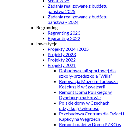
Senat 2025
Zadania realizowane z budżetu
państwa 2025
Zadania realizowane z budżetu
państwa – 2024
Regranting
Regranting 2023
Regranting 2022
Inwestycje
Projekty 2024 i 2025
Projekty 2023
Projekty 2022
Projekty 2021
Dobudowa sali sportowej dla
szkoły-przedszkola “Wilia”
Renowacja Muzeum Tadeusza
Kościuszki w Szwajcarii
Remont Domu Polskiego w
Dyneburgu na Łotwie
Polskie domy w Czechach
odzyskują świetność
Przebudowa Centrum dla Dzieci i
Kaplicy na Węgrzech
Remont toalet w Domu PZKO w