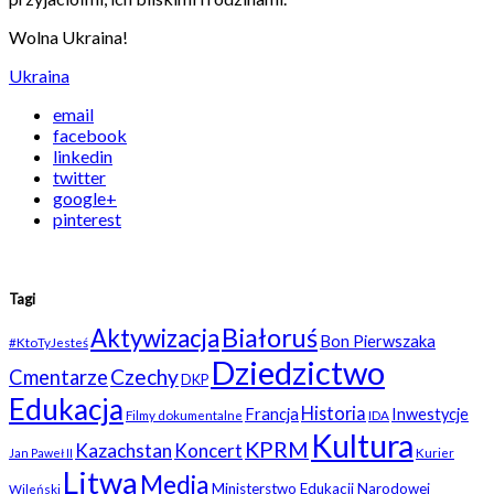
Wolna Ukraina!
Ukraina
email
facebook
linkedin
twitter
google+
pinterest
Tagi
Białoruś
Aktywizacja
Bon Pierwszaka
#KtoTyJesteś
Dziedzictwo
Czechy
Cmentarze
DKP
Edukacja
Historia
Francja
Inwestycje
Filmy dokumentalne
IDA
Kultura
KPRM
Kazachstan
Koncert
Kurier
Jan Paweł II
Litwa
Media
Ministerstwo Edukacji Narodowej
Wileński