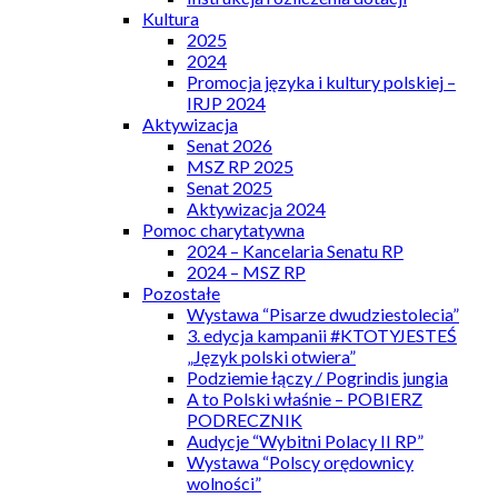
Kultura
2025
2024
Promocja języka i kultury polskiej –
IRJP 2024
Aktywizacja
Senat 2026
MSZ RP 2025
Senat 2025
Aktywizacja 2024
Pomoc charytatywna
2024 – Kancelaria Senatu RP
2024 – MSZ RP
Pozostałe
Wystawa “Pisarze dwudziestolecia”
3. edycja kampanii #KTOTYJESTEŚ
„Język polski otwiera”
Podziemie łączy / Pogrindis jungia
A to Polski właśnie – POBIERZ
PODRECZNIK
Audycje “Wybitni Polacy II RP”
Wystawa “Polscy orędownicy
wolności”