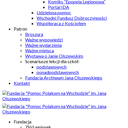
Komiks “Epopeja Legionowa”
Portal IDA
Udzielona pomoc
Wschodni Fundusz Dobroczynności
Współpraca z Kościołem
Patron
Broszura
Ważne wypowiedzi
Ważne wydarzenia
Ważne miejsca
Wystawa o Janie Olszewskim
Scenariusze lekcji dla szkół:
podstawowych
ponadpodstawowych
Fundacja Archiwum Jana Olszewskiego
Kontakt
Fundacja
Złóż wniosek