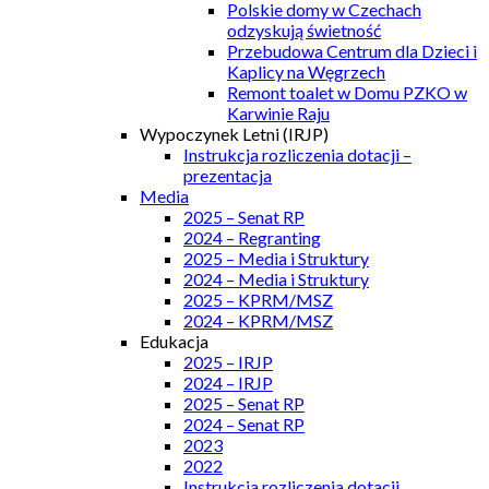
Polskie domy w Czechach
odzyskują świetność
Przebudowa Centrum dla Dzieci i
Kaplicy na Węgrzech
Remont toalet w Domu PZKO w
Karwinie Raju
Wypoczynek Letni (IRJP)
Instrukcja rozliczenia dotacji –
prezentacja
Media
2025 – Senat RP
2024 – Regranting
2025 – Media i Struktury
2024 – Media i Struktury
2025 – KPRM/MSZ
2024 – KPRM/MSZ
Edukacja
2025 – IRJP
2024 – IRJP
2025 – Senat RP
2024 – Senat RP
2023
2022
Instrukcja rozliczenia dotacji