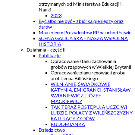
otrzymanych od Ministerstwa Edukacji i
Nauki
2023
Być albo nie być – zbiórka pieniędzy oraz
darów
Mauzoleum Prezydentów RP na uchodźstwie
SCENA GALICYJSKA – NASZA WSPÓLNA
HISTORIA
Działania – część II
Publikacje
Opracowanie stanu zachowania
grobów rządowych w Wielkiej Brytanii
Opracowanie planu renowacji grobu
prof. Leona Bilińskiego
WILNIANIE, ŚWIADKOWIE
KATYNIA, EMIGRANCI. STANISŁAW
SWIANIEWICZ I JÓZEF
MACKIEWICZ
TAK TERAZ POSTĘPUJĄ UCZCIWI
LUDZIE. POLACY Z WILEŃSZCZYZNY
RATUJĄCY ŻYDÓW
RUDOMIANKA
Dziedzictwo