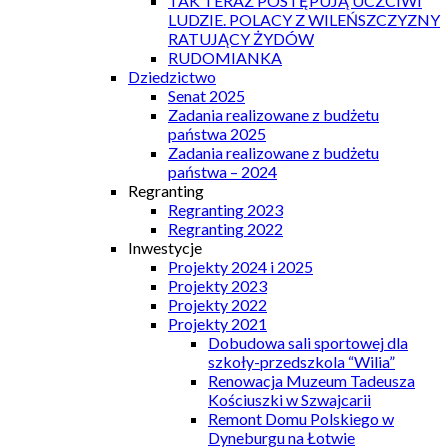
TAK TERAZ POSTĘPUJĄ UCZCIWI
LUDZIE. POLACY Z WILEŃSZCZYZNY
RATUJĄCY ŻYDÓW
RUDOMIANKA
Dziedzictwo
Senat 2025
Zadania realizowane z budżetu
państwa 2025
Zadania realizowane z budżetu
państwa – 2024
Regranting
Regranting 2023
Regranting 2022
Inwestycje
Projekty 2024 i 2025
Projekty 2023
Projekty 2022
Projekty 2021
Dobudowa sali sportowej dla
szkoły-przedszkola “Wilia”
Renowacja Muzeum Tadeusza
Kościuszki w Szwajcarii
Remont Domu Polskiego w
Dyneburgu na Łotwie