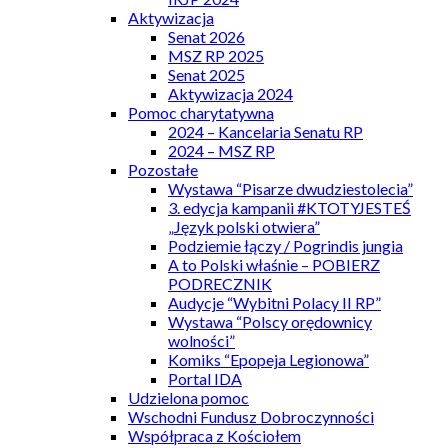
Aktywizacja
Senat 2026
MSZ RP 2025
Senat 2025
Aktywizacja 2024
Pomoc charytatywna
2024 – Kancelaria Senatu RP
2024 – MSZ RP
Pozostałe
Wystawa “Pisarze dwudziestolecia”
3. edycja kampanii #KTOTYJESTEŚ
„Język polski otwiera”
Podziemie łączy / Pogrindis jungia
A to Polski właśnie – POBIERZ
PODRECZNIK
Audycje “Wybitni Polacy II RP”
Wystawa “Polscy orędownicy
wolności”
Komiks “Epopeja Legionowa”
Portal IDA
Udzielona pomoc
Wschodni Fundusz Dobroczynności
Współpraca z Kościołem