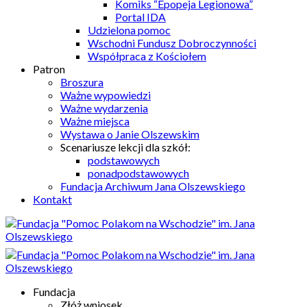
Komiks “Epopeja Legionowa”
Portal IDA
Udzielona pomoc
Wschodni Fundusz Dobroczynności
Współpraca z Kościołem
Patron
Broszura
Ważne wypowiedzi
Ważne wydarzenia
Ważne miejsca
Wystawa o Janie Olszewskim
Scenariusze lekcji dla szkół:
podstawowych
ponadpodstawowych
Fundacja Archiwum Jana Olszewskiego
Kontakt
Fundacja
Złóż wniosek