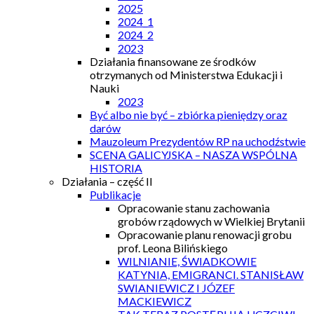
2025
2024_1
2024_2
2023
Działania finansowane ze środków
otrzymanych od Ministerstwa Edukacji i
Nauki
2023
Być albo nie być – zbiórka pieniędzy oraz
darów
Mauzoleum Prezydentów RP na uchodźstwie
SCENA GALICYJSKA – NASZA WSPÓLNA
HISTORIA
Działania – część II
Publikacje
Opracowanie stanu zachowania
grobów rządowych w Wielkiej Brytanii
Opracowanie planu renowacji grobu
prof. Leona Bilińskiego
WILNIANIE, ŚWIADKOWIE
KATYNIA, EMIGRANCI. STANISŁAW
SWIANIEWICZ I JÓZEF
MACKIEWICZ