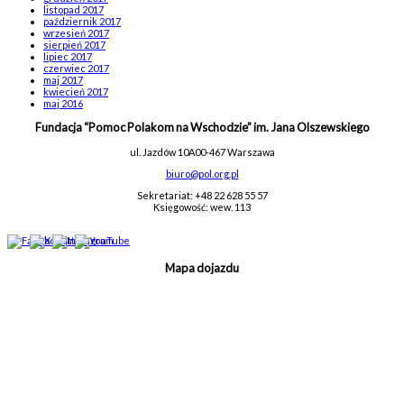
listopad 2017
październik 2017
wrzesień 2017
sierpień 2017
lipiec 2017
czerwiec 2017
maj 2017
kwiecień 2017
maj 2016
Fundacja “Pomoc Polakom na Wschodzie” im. Jana Olszewskiego
ul. Jazdów 10A
00-467 Warszawa
biuro@pol.org.pl
Sekretariat: +48 22 628 55 57
Księgowość: wew. 113
Mapa dojazdu