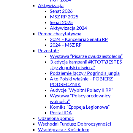
Aktywizacja
Senat 2026
MSZ RP 2025
Senat 2025
Aktywizacja 2024
Pomoc charytatywna
2024 – Kancelaria Senatu RP
2024 – MSZ RP
Pozostałe
Wystawa “Pisarze dwudziestolecia”
3. edycja kampanii #KTOTYJESTEŚ
„Język polski otwiera”
Podziemie łączy / Pogrindis jungia
A to Polski właśnie – POBIERZ
PODRECZNIK
Audycje “Wybitni Polacy II RP”
Wystawa “Polscy orędownicy
wolności”
Komiks “Epopeja Legionowa”
Portal IDA
Udzielona pomoc
Wschodni Fundusz Dobroczynności
Współpraca z Kościołem