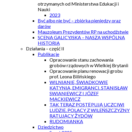
otrzymanych od Ministerstwa Edukacji i
Nauki
2023
Być albo nie być – zbiórka pieniędzy oraz
darów
Mauzoleum Prezydentów RP na uchodźstwie
SCENA GALICYJSKA – NASZA WSPÓLNA
HISTORIA
Działania – część II
Publikacje
Opracowanie stanu zachowania
grobów rządowych w Wielkiej Brytanii
Opracowanie planu renowacji grobu
prof. Leona Bilińskiego
WILNIANIE, ŚWIADKOWIE
KATYNIA, EMIGRANCI. STANISŁAW
SWIANIEWICZ I JÓZEF
MACKIEWICZ
TAK TERAZ POSTĘPUJĄ UCZCIWI
LUDZIE. POLACY Z WILEŃSZCZYZNY
RATUJĄCY ŻYDÓW
RUDOMIANKA
Dziedzictwo