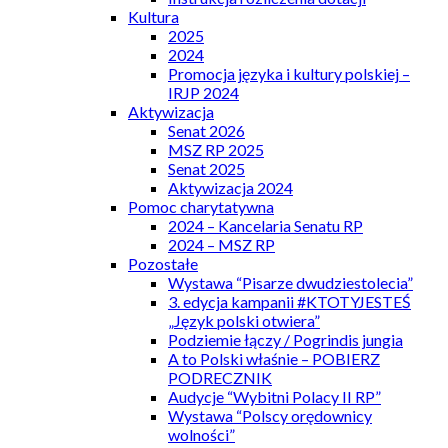
Kultura
2025
2024
Promocja języka i kultury polskiej –
IRJP 2024
Aktywizacja
Senat 2026
MSZ RP 2025
Senat 2025
Aktywizacja 2024
Pomoc charytatywna
2024 – Kancelaria Senatu RP
2024 – MSZ RP
Pozostałe
Wystawa “Pisarze dwudziestolecia”
3. edycja kampanii #KTOTYJESTEŚ
„Język polski otwiera”
Podziemie łączy / Pogrindis jungia
A to Polski właśnie – POBIERZ
PODRECZNIK
Audycje “Wybitni Polacy II RP”
Wystawa “Polscy orędownicy
wolności”