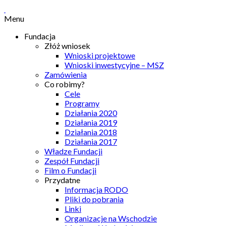
Menu
Fundacja
Złóż wniosek
Wnioski projektowe
Wnioski inwestycyjne – MSZ
Zamówienia
Co robimy?
Cele
Programy
Działania 2020
Działania 2019
Działania 2018
Działania 2017
Władze Fundacji
Zespół Fundacji
Film o Fundacji
Przydatne
Informacja RODO
Pliki do pobrania
Linki
Organizacje na Wschodzie