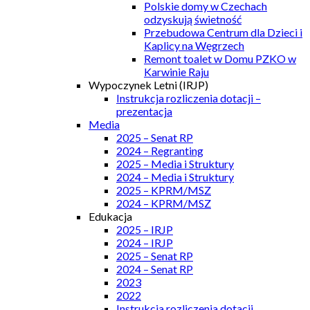
Polskie domy w Czechach
odzyskują świetność
Przebudowa Centrum dla Dzieci i
Kaplicy na Węgrzech
Remont toalet w Domu PZKO w
Karwinie Raju
Wypoczynek Letni (IRJP)
Instrukcja rozliczenia dotacji –
prezentacja
Media
2025 – Senat RP
2024 – Regranting
2025 – Media i Struktury
2024 – Media i Struktury
2025 – KPRM/MSZ
2024 – KPRM/MSZ
Edukacja
2025 – IRJP
2024 – IRJP
2025 – Senat RP
2024 – Senat RP
2023
2022
Instrukcja rozliczenia dotacji