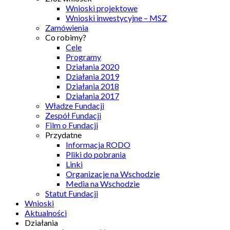
Wnioski projektowe
Wnioski inwestycyjne – MSZ
Zamówienia
Co robimy?
Cele
Programy
Działania 2020
Działania 2019
Działania 2018
Działania 2017
Władze Fundacji
Zespół Fundacji
Film o Fundacji
Przydatne
Informacja RODO
Pliki do pobrania
Linki
Organizacje na Wschodzie
Media na Wschodzie
Statut Fundacji
Wnioski
Aktualności
Działania