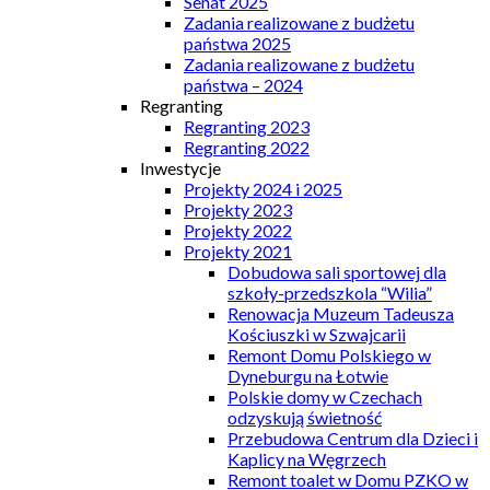
Senat 2025
Zadania realizowane z budżetu
państwa 2025
Zadania realizowane z budżetu
państwa – 2024
Regranting
Regranting 2023
Regranting 2022
Inwestycje
Projekty 2024 i 2025
Projekty 2023
Projekty 2022
Projekty 2021
Dobudowa sali sportowej dla
szkoły-przedszkola “Wilia”
Renowacja Muzeum Tadeusza
Kościuszki w Szwajcarii
Remont Domu Polskiego w
Dyneburgu na Łotwie
Polskie domy w Czechach
odzyskują świetność
Przebudowa Centrum dla Dzieci i
Kaplicy na Węgrzech
Remont toalet w Domu PZKO w