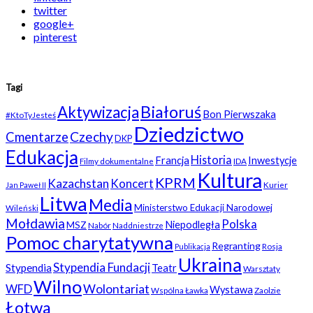
twitter
google+
pinterest
Tagi
Białoruś
Aktywizacja
Bon Pierwszaka
#KtoTyJesteś
Dziedzictwo
Czechy
Cmentarze
DKP
Edukacja
Historia
Francja
Inwestycje
Filmy dokumentalne
IDA
Kultura
KPRM
Kazachstan
Koncert
Kurier
Jan Paweł II
Litwa
Media
Ministerstwo Edukacji Narodowej
Wileński
Mołdawia
Polska
Niepodległa
MSZ
Nabór
Naddniestrze
Pomoc charytatywna
Regranting
Rosja
Publikacja
Ukraina
Stypendia Fundacji
Stypendia
Teatr
Warsztaty
Wilno
WFD
Wolontariat
Wystawa
Wspólna Ławka
Zaolzie
Łotwa