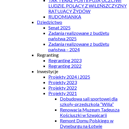
TAK TERAZ POSTĘPUJĄ UCZCIWI
LUDZIE. POLACY Z WILEŃSZCZYZNY
RATUJĄCY ŻYDÓW
RUDOMIANKA
Dziedzictwo
Senat 2025
Zadania realizowane z budżetu
państwa 2025
Zadania realizowane z budżetu
państwa – 2024
Regranting
Regranting 2023
Regranting 2022
Inwestycje
Projekty 2024 i 2025
Projekty 2023
Projekty 2022
Projekty 2021
Dobudowa sali sportowej dla
szkoły-przedszkola “Wilia”
Renowacja Muzeum Tadeusza
Kościuszki w Szwajcarii
Remont Domu Polskiego w
Dyneburgu na Łotwie