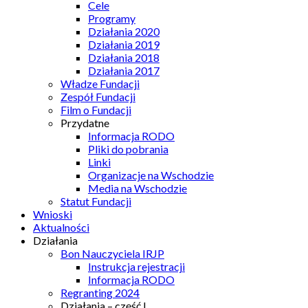
Cele
Programy
Działania 2020
Działania 2019
Działania 2018
Działania 2017
Władze Fundacji
Zespół Fundacji
Film o Fundacji
Przydatne
Informacja RODO
Pliki do pobrania
Linki
Organizacje na Wschodzie
Media na Wschodzie
Statut Fundacji
Wnioski
Aktualności
Działania
Bon Nauczyciela IRJP
Instrukcja rejestracji
Informacja RODO
Regranting 2024
Działania – część I