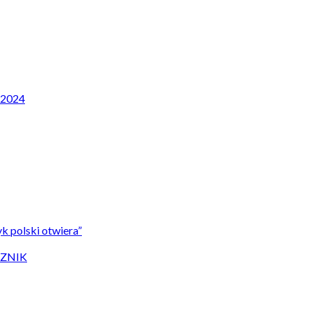
P 2024
k polski otwiera”
CZNIK