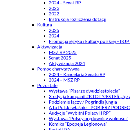
2024 – Senat RP
2023
2022
Instrukcja rozliczenia dotacji
Kultura
2025
2024
Promocja języka i kultury polskiej – IRJ
Aktywizacja
MSZ RP 2025
Senat 2025
Aktywizacja 2024
Pomoc charytatywna
2024 – Kancelaria Senatu RP
2024 – MSZ RP
Pozostałe
Wystawa “Pisarze dwudziestolecia”
3. edycja kampanii #KTOTYJESTEŚ „Języ
Podziemie łączy / Pogrindis jungia
A to Polski właśnie – POBIERZ PODRE
Audycje “Wybitni Polacy II RP”
Wystawa “Polscy orędownicy wolności”
Komiks “Epopeja Legionowa”
Portal IDA