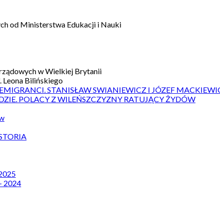
h od Ministerstwa Edukacji i Nauki
ządowych w Wielkiej Brytanii
 Leona Bilińskiego
 EMIGRANCI. STANISŁAW SWIANIEWICZ I JÓZEF MACKIEWI
DZIE. POLACY Z WILEŃSZCZYZNY RATUJĄCY ŻYDÓW
ów
STORIA
 2025
– 2024