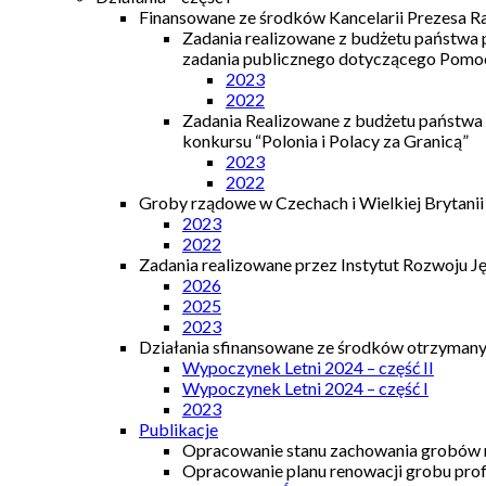
Finansowane ze środków Kancelarii Prezesa R
Zadania realizowane z budżetu państwa
zadania publicznego dotyczącego Pomocy
2023
2022
Zadania Realizowane z budżetu państwa
konkursu “Polonia i Polacy za Granicą”
2023
2022
Groby rządowe w Czechach i Wielkiej Brytanii
2023
2022
Zadania realizowane przez Instytut Rozwoju J
2026
2025
2023
Działania sfinansowane ze środków otrzymanyc
Wypoczynek Letni 2024 – część II
Wypoczynek Letni 2024 – część I
2023
Publikacje
Opracowanie stanu zachowania grobów r
Opracowanie planu renowacji grobu prof.