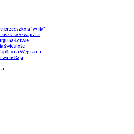
y-przedszkola “Wilia”
uszki w Szwajcarii
rgu na Łotwie
ą świetność
Kaplicy na Węgrzech
winie Raju
ja