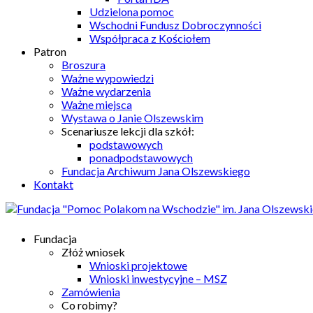
Udzielona pomoc
Wschodni Fundusz Dobroczynności
Współpraca z Kościołem
Patron
Broszura
Ważne wypowiedzi
Ważne wydarzenia
Ważne miejsca
Wystawa o Janie Olszewskim
Scenariusze lekcji dla szkół:
podstawowych
ponadpodstawowych
Fundacja Archiwum Jana Olszewskiego
Kontakt
Fundacja
Złóż wniosek
Wnioski projektowe
Wnioski inwestycyjne – MSZ
Zamówienia
Co robimy?