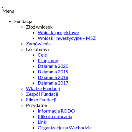
Menu
Fundacja
Złóż wniosek
Wnioski projektowe
Wnioski inwestycyjne – MSZ
Zamówienia
Co robimy?
Cele
Programy
Działania 2020
Działania 2019
Działania 2018
Działania 2017
Władze Fundacji
Zespół Fundacji
Film o Fundacji
Przydatne
Informacja RODO
Pliki do pobrania
Linki
Organizacje na Wschodzie