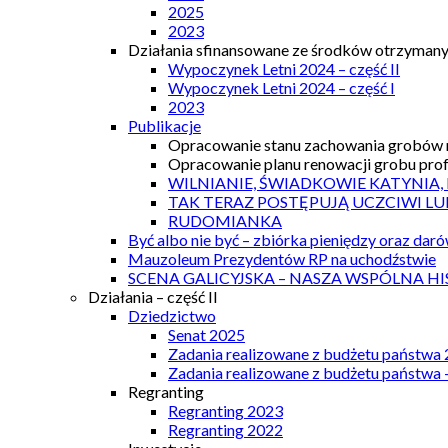
2025
2023
Działania sfinansowane ze środków otrzymanyc
Wypoczynek Letni 2024 – część II
Wypoczynek Letni 2024 – część I
2023
Publikacje
Opracowanie stanu zachowania grobów r
Opracowanie planu renowacji grobu prof.
WILNIANIE, ŚWIADKOWIE KATYNIA,
TAK TERAZ POSTĘPUJĄ UCZCIWI LU
RUDOMIANKA
Być albo nie być – zbiórka pieniędzy oraz dar
Mauzoleum Prezydentów RP na uchodźstwie
SCENA GALICYJSKA – NASZA WSPÓLNA HI
Działania – część II
Dziedzictwo
Senat 2025
Zadania realizowane z budżetu państwa
Zadania realizowane z budżetu państwa 
Regranting
Regranting 2023
Regranting 2022