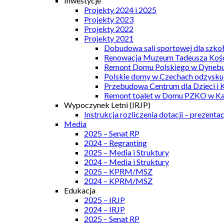
Inwestycje
Projekty 2024 i 2025
Projekty 2023
Projekty 2022
Projekty 2021
Dobudowa sali sportowej dla szkoł
Renowacja Muzeum Tadeusza Kości
Remont Domu Polskiego w Dynebu
Polskie domy w Czechach odzyskuj
Przebudowa Centrum dla Dzieci i 
Remont toalet w Domu PZKO w Kar
Wypoczynek Letni (IRJP)
Instrukcja rozliczenia dotacji – prezentac
Media
2025 – Senat RP
2024 – Regranting
2025 – Media i Struktury
2024 – Media i Struktury
2025 – KPRM/MSZ
2024 – KPRM/MSZ
Edukacja
2025 – IRJP
2024 – IRJP
2025 – Senat RP