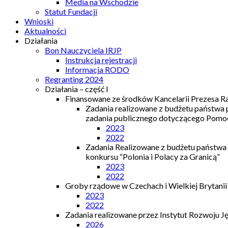
Media na Wschodzie
Statut Fundacji
Wnioski
Aktualności
Działania
Bon Nauczyciela IRJP
Instrukcja rejestracji
Informacja RODO
Regranting 2024
Działania – część I
Finansowane ze środków Kancelarii Prezesa R
Zadania realizowane z budżetu państwa
zadania publicznego dotyczącego Pomocy
2023
2022
Zadania Realizowane z budżetu państwa
konkursu “Polonia i Polacy za Granicą”
2023
2022
Groby rządowe w Czechach i Wielkiej Brytanii
2023
2022
Zadania realizowane przez Instytut Rozwoju J
2026