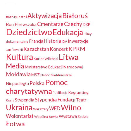
Białoruś
Aktywizacja
#KtoTyJesteś
Czechy
Cmentarze
Bon Pierwszaka
DKP
Dziedzictwo
Edukacja
Filmy
Historia
Francja
Inwestycje
dokumentalne
IDA
KPRM
Kazachstan
Koncert
Jan Paweł II
Kultura
Litwa
Kurier Wileński
Media
Ministerstwo Edukacji Narodowej
Mołdawia
MSZ
Nabór
Naddniestrze
Pomoc
Polska
Niepodległa
charytatywna
Regranting
Publikacja
Stypendia Fundacji
Stypendia
Teatr
Rosja
Ukraina
Wilno
WFD
Warsztaty
Wolontariat
Wystawa
Wspólna Ławka
Zaolzie
Łotwa