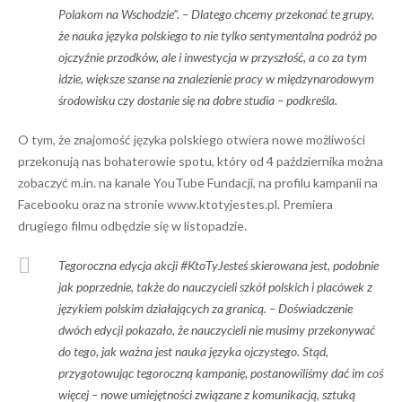
Polakom na Wschodzie”. –
Dlatego chcemy przekonać
te grupy,
że nauka języka polskiego to nie tylko sentymentalna podróż po
ojczyźnie przodków, ale i inwestycja w przyszłość, a co za tym
idzie, większe szanse na znalezienie pracy w międzynarodowym
środowisku
czy dostanie się na dobre studia
– podkreśla.
O tym, że znajomość języka polskiego otwiera nowe możliwości
przekonują nas bohaterowie spotu, który od 4 października można
zobaczyć m.in. na kanale YouTube Fundacji, na profilu kampanii na
Facebooku oraz na stronie www.ktotyjestes.pl. Premiera
drugiego filmu odbędzie się w listopadzie.
Tegoroczna edycja akcji #KtoTyJesteś skierowana jest, podobnie
jak poprzednie, także do nauczycieli szkół polskich i placówek z
językiem polskim działających za granicą. –
Doświadczenie
dwóch edycji pokazało, że nauczycieli nie musimy przekonywać
do tego, jak ważna jest nauka języka ojczystego. Stąd,
przygotowując tegoroczną kampanię, postanowiliśmy dać im coś
więcej – nowe umiejętności związane z komunikacją, sztuką