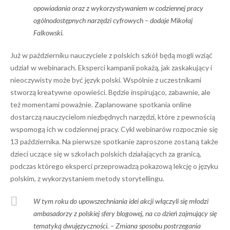
opowiadania oraz z wykorzystywaniem w codziennej pracy
ogólnodostępnych narzędzi cyfrowych
– dodaje Mikołaj
Falkowski.
Już w październiku nauczyciele z polskich szkół będą mogli wziąć
udział w webinarach. Eksperci kampanii pokażą, jak zaskakujący i
nieoczywisty może być język polski. Wspólnie z uczestnikami
stworzą kreatywne opowieści. Będzie inspirująco, zabawnie, ale
też momentami poważnie. Zaplanowane spotkania online
dostarczą nauczycielom niezbędnych narzędzi, które z pewnością
wspomogą ich w codziennej pracy. Cykl webinarów rozpocznie się
13 października. Na pierwsze spotkanie zaproszone zostaną także
dzieci uczące się w szkołach polskich działających za granicą,
podczas którego eksperci przeprowadzą pokazową lekcję o języku
polskim, z wykorzystaniem metody storytellingu.
W tym roku do upowszechniania idei akcji włączyli się młodzi
ambasadorzy z polskiej sfery blogowej, na co dzień zajmujący się
tematyką dwujęzyczności. –
Zmiana sposobu postrzegania