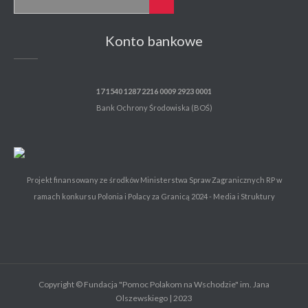
Konto bankowe
17 1540 1287 2216 0009 2923 0001
Bank Ochrony Środowiska (BOŚ)
Projekt finansowany ze środków Ministerstwa Spraw Zagranicznych RP w
ramach konkursu Polonia i Polacy za Granicą 2024 - Media i Struktury
Copyright © Fundacja "Pomoc Polakom na Wschodzie" im. Jana
Olszewskiego | 2023