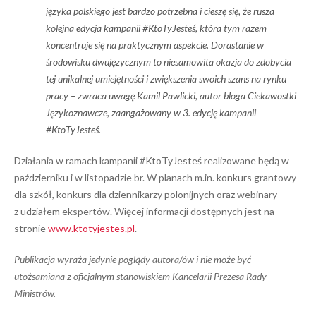
języka polskiego jest bardzo potrzebna i cieszę się, że rusza
kolejna edycja kampanii
#KtoTyJesteś, która tym razem
koncentruje się na praktycznym aspekcie.
Dorastanie w
środowisku dwujęzycznym to niesamowita okazja do zdobycia
tej unikalnej umiejętności i zwiększenia swoich szans na rynku
pracy –
zwraca uwagę Kamil Pawlicki, autor bloga Ciekawostki
Językoznawcze, zaangażowany w 3. edycję kampanii
#KtoTyJesteś.
Działania w ramach kampanii #KtoTyJesteś realizowane będą w
październiku i w listopadzie br. W planach m.in. konkurs grantowy
dla szkół, konkurs dla dziennikarzy polonijnych oraz webinary
z udziałem ekspertów. Więcej informacji dostępnych jest na
stronie
www.ktotyjestes.pl
.
Publikacja wyraża jedynie poglądy autora/ów i nie może być
utożsamiana z oficjalnym stanowiskiem Kancelarii Prezesa Rady
Ministrów.