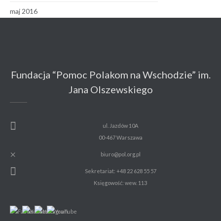
maj 2016
Fundacja “Pomoc Polakom na Wschodzie” im.
Jana Olszewskiego
ul. Jazdów 10A
00-467 Warszawa
biuro@pol.org.pl
Sekretariat: +48 22 628 55 57
Księgowość: wew. 113