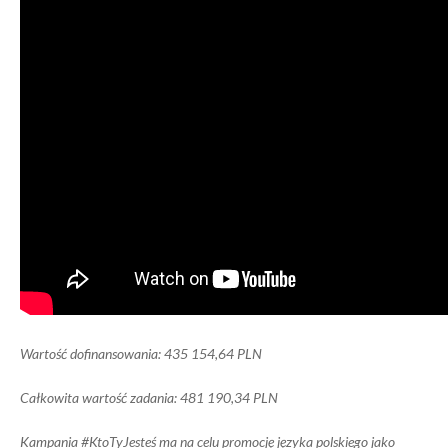
Wartość dofinansowania: 435 154,64 PLN
Całkowita wartość zadania: 481 190,34 PLN
Kampania #KtoTyJesteś ma na celu promocję języka polskiego jako