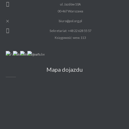
ul. Jazdów 10A
00-467 Warszawa
biuro@pol.org.pl
Sekretariat: +48 22 628 55 57
Księgowość: wew. 113
Mapa dojazdu