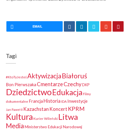
EMAIL
Tagi
Białoruś
Aktywizacja
#KtoTyJesteś
Czechy
Cmentarze
Bon Pierwszaka
DKP
Dziedzictwo
Edukacja
Filmy
Historia
Francja
Inwestycje
dokumentalne
IDA
KPRM
Kazachstan
Koncert
Jan Paweł II
Kultura
Litwa
Kurier Wileński
Media
Ministerstwo Edukacji Narodowej