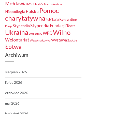
Mołdawia
MSZ
Nabór
Naddniestrze
Pomoc
Polska
Niepodległa
charytatywna
Regranting
Publikacja
Stypendia Fundacji
Stypendia
Teatr
Rosja
Ukraina
Wilno
WFD
Warsztaty
Wolontariat
Wystawa
Wspólna Ławka
Zaolzie
Łotwa
Archiwum
sierpień 2026
lipiec 2026
czerwiec 2026
maj 2026
kwiecień 2026