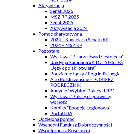
Aktywizacja
Senat 2026
MSZ RP 2025
Senat 2025
Aktywizacja 2024
Pomoc charytatywna
2024 – Kancelaria Senatu RP
2024 – MSZ RP
Pozostałe
Wystawa “Pisarze dwudziestolecia”
3. edycja kampanii #KTOTYJESTEŚ
„Język polski otwiera”
Podziemie łączy / Pogrindis jungia
A to Polski właśnie – POBIERZ
PODRECZNIK
Audycje “Wybitni Polacy II RP”
Wystawa “Polscy orędownicy
wolności”
Komiks “Epopeja Legionowa”
Portal IDA
Udzielona pomoc
Wschodni Fundusz Dobroczynności
Współpraca z Kościołem