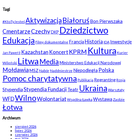
Tagi
Białoruś
Aktywizacja
Bon Pierwszaka
#KtoTyJesteś
Dziedzictwo
Czechy
Cmentarze
DKP
Edukacja
Historia
Francja
Inwestycje
Filmy dokumentalne
IDA
Kultura
KPRM
Kazachstan
Koncert
Kurier
Jan Paweł II
Litwa
Media
Ministerstwo Edukacji Narodowej
Wileński
Mołdawia
Polska
Niepodległa
MSZ
Nabór
Naddniestrze
Pomoc charytatywna
Regranting
Rosja
Publikacja
Ukraina
Stypendia Fundacji
Stypendia
Teatr
Warsztaty
Wilno
WFD
Wolontariat
Wystawa
Wspólna Ławka
Zaolzie
Łotwa
Archiwum
sierpień 2026
lipiec 2026
czerwiec 2026
maj 2026