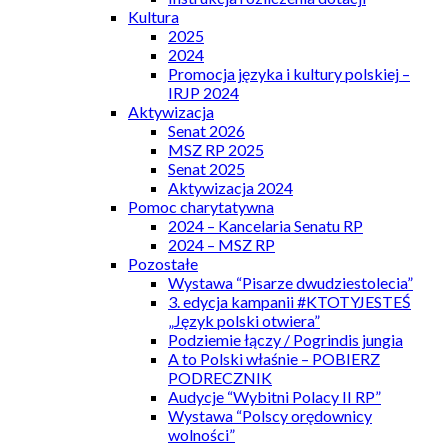
Kultura
2025
2024
Promocja języka i kultury polskiej –
IRJP 2024
Aktywizacja
Senat 2026
MSZ RP 2025
Senat 2025
Aktywizacja 2024
Pomoc charytatywna
2024 – Kancelaria Senatu RP
2024 – MSZ RP
Pozostałe
Wystawa “Pisarze dwudziestolecia”
3. edycja kampanii #KTOTYJESTEŚ
„Język polski otwiera”
Podziemie łączy / Pogrindis jungia
A to Polski właśnie – POBIERZ
PODRECZNIK
Audycje “Wybitni Polacy II RP”
Wystawa “Polscy orędownicy
wolności”