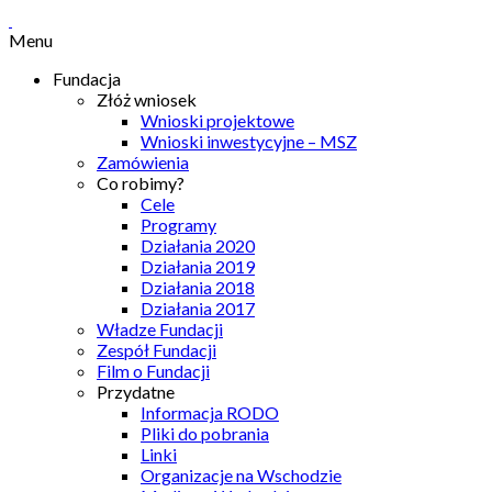
Menu
Fundacja
Złóż wniosek
Wnioski projektowe
Wnioski inwestycyjne – MSZ
Zamówienia
Co robimy?
Cele
Programy
Działania 2020
Działania 2019
Działania 2018
Działania 2017
Władze Fundacji
Zespół Fundacji
Film o Fundacji
Przydatne
Informacja RODO
Pliki do pobrania
Linki
Organizacje na Wschodzie