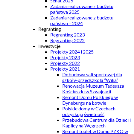
Senat 2025
Zadania realizowane z budżetu
państwa 2025
Zadania realizowane z budżetu
państwa – 2024
Regranting
Regranting 2023
Regranting 2022
Inwestycje
Projekty 2024 i 2025
Projekty 2023
Projekty 2022
Projekty 2021
Dobudowa sali sportowej dla
szkoły-przedszkola “Wilia”
Renowacja Muzeum Tadeusza
Kościuszki w Szwajcarii
Remont Domu Polskiego w
Dyneburgu na Łotwie
Polskie domy w Czechach
odzyskują świetność
Przebudowa Centrum dla Dzieci i
Kaplicy na Węgrzech
Remont toalet w Domu PZKO w