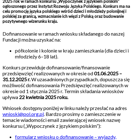
2025 rok w ramach konkursu „Wypoczynek z językiem polskim”
ogłoszonego przez Instytut Rozwoju Języka Polskiego. Konkurs ma na
celu promocję języka polskiego wśród dzieci i młodzieży polonijnej i
polskiej za granicą, wzmacnianie ich więzi z Polską oraz budowanie
pozytywnego wizerunku kraju.
Dofinansowanie w ramach wniosku składanego do naszej
Fundacji można uzyskać na:
półkolonie i kolonie w kraju zamieszkania (dla dzieci i
młodzieży 6–18 lat).
Konkurs przewiduje dofinansowanie/finansowanie
przedsięwzięć realizowanych w okresie od
01.06.2025 –
31.12.2025
r.
W uzasadnionych przypadkach, dopuszcza się
możliwość dofinansowania Przedsięwzięć realizowanych w
okresie od 1 stycznia 2025 r. Termin składania wniosków
upływa
22 kwietnia 2025 roku.
Wniosek dostępny poniżej w linku należy przesłać na adres
wnioski@pol.org.pl
. Bardzo prosimy o zamieszczenie w
temacie wiadomości email zawierającej wniosek nazwę
konkursu („Wypoczynek z językiem polskim”):
formularz wniosku o dofinansowanie – wyjazdy,