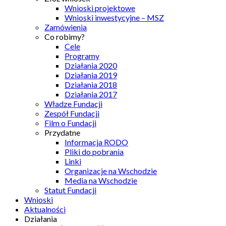
Wnioski projektowe
Wnioski inwestycyjne – MSZ
Zamówienia
Co robimy?
Cele
Programy
Działania 2020
Działania 2019
Działania 2018
Działania 2017
Władze Fundacji
Zespół Fundacji
Film o Fundacji
Przydatne
Informacja RODO
Pliki do pobrania
Linki
Organizacje na Wschodzie
Media na Wschodzie
Statut Fundacji
Wnioski
Aktualności
Działania