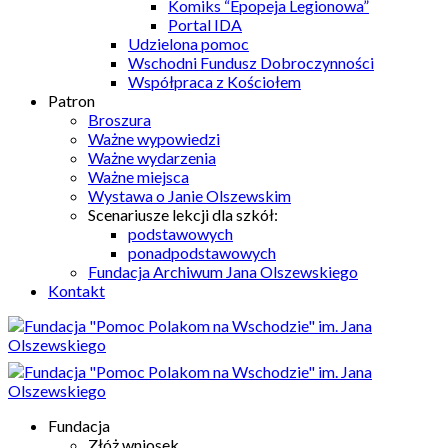
Komiks “Epopeja Legionowa”
Portal IDA
Udzielona pomoc
Wschodni Fundusz Dobroczynności
Współpraca z Kościołem
Patron
Broszura
Ważne wypowiedzi
Ważne wydarzenia
Ważne miejsca
Wystawa o Janie Olszewskim
Scenariusze lekcji dla szkół:
podstawowych
ponadpodstawowych
Fundacja Archiwum Jana Olszewskiego
Kontakt
Fundacja
Złóż wniosek