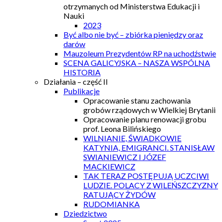
otrzymanych od Ministerstwa Edukacji i
Nauki
2023
Być albo nie być – zbiórka pieniędzy oraz
darów
Mauzoleum Prezydentów RP na uchodźstwie
SCENA GALICYJSKA – NASZA WSPÓLNA
HISTORIA
Działania – część II
Publikacje
Opracowanie stanu zachowania
grobów rządowych w Wielkiej Brytanii
Opracowanie planu renowacji grobu
prof. Leona Bilińskiego
WILNIANIE, ŚWIADKOWIE
KATYNIA, EMIGRANCI. STANISŁAW
SWIANIEWICZ I JÓZEF
MACKIEWICZ
TAK TERAZ POSTĘPUJĄ UCZCIWI
LUDZIE. POLACY Z WILEŃSZCZYZNY
RATUJĄCY ŻYDÓW
RUDOMIANKA
Dziedzictwo