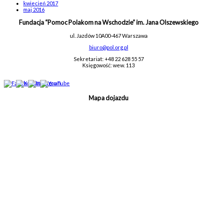
kwiecień 2017
maj 2016
Fundacja “Pomoc Polakom na Wschodzie” im. Jana Olszewskiego
ul. Jazdów 10A
00-467 Warszawa
biuro@pol.org.pl
Sekretariat: +48 22 628 55 57
Księgowość: wew. 113
Mapa dojazdu