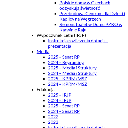
Polskie domy w Czechach
odzyskują świetność
Przebudowa Centrum dla Dzieci i
Kaplicy na Węgrzech
Remont toalet w Domu PZKO w
Karwinie Raju
Wypoczynek Letni (IRJP)
Instrukcja rozliczenia dotacji –
prezentacja
Media
2025 – Senat RP
2024 – Regranting
2025 – Media i Struktury
2024 – Media i Struktury
2025 – KPRM/MSZ
2024 – KPRM/MSZ
Edukacja
2025 – IRJP
2024 – IRJP
2025 – Senat RP
2024 – Senat RP
2023
2022
Instrukcja rozliczenia dotacji