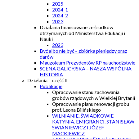
2025
2024_1
2024_2
2023
Działania finansowane ze środków
otrzymanych od Ministerstwa Edukacji i
Nauki
2023
Być albo nie być – zbiórka pieniędzy oraz
darów
Mauzoleum Prezydentów RP na uchodźstwie
SCENA GALICYJSKA – NASZA WSPÓLNA
HISTORIA
Działania – część II
Publikacje
Opracowanie stanu zachowania
grobów rządowych w Wielkiej Brytanii
Opracowanie planu renowacji grobu
prof. Leona Bilińskiego
WILNIANIE, ŚWIADKOWIE
KATYNIA, EMIGRANCI. STANISŁAW
SWIANIEWICZ I JÓZEF
MACKIEWICZ