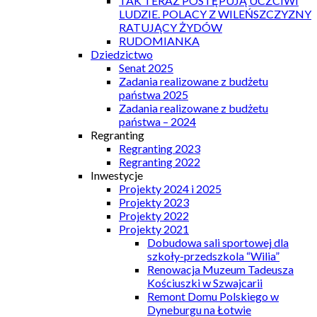
TAK TERAZ POSTĘPUJĄ UCZCIWI
LUDZIE. POLACY Z WILEŃSZCZYZNY
RATUJĄCY ŻYDÓW
RUDOMIANKA
Dziedzictwo
Senat 2025
Zadania realizowane z budżetu
państwa 2025
Zadania realizowane z budżetu
państwa – 2024
Regranting
Regranting 2023
Regranting 2022
Inwestycje
Projekty 2024 i 2025
Projekty 2023
Projekty 2022
Projekty 2021
Dobudowa sali sportowej dla
szkoły-przedszkola “Wilia”
Renowacja Muzeum Tadeusza
Kościuszki w Szwajcarii
Remont Domu Polskiego w
Dyneburgu na Łotwie