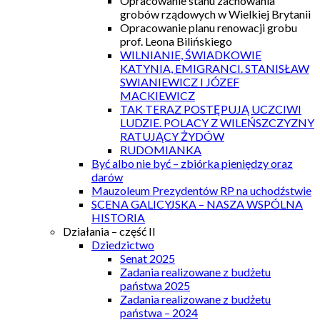
Opracowanie stanu zachowania
grobów rządowych w Wielkiej Brytanii
Opracowanie planu renowacji grobu
prof. Leona Bilińskiego
WILNIANIE, ŚWIADKOWIE
KATYNIA, EMIGRANCI. STANISŁAW
SWIANIEWICZ I JÓZEF
MACKIEWICZ
TAK TERAZ POSTĘPUJĄ UCZCIWI
LUDZIE. POLACY Z WILEŃSZCZYZNY
RATUJĄCY ŻYDÓW
RUDOMIANKA
Być albo nie być – zbiórka pieniędzy oraz
darów
Mauzoleum Prezydentów RP na uchodźstwie
SCENA GALICYJSKA – NASZA WSPÓLNA
HISTORIA
Działania – część II
Dziedzictwo
Senat 2025
Zadania realizowane z budżetu
państwa 2025
Zadania realizowane z budżetu
państwa – 2024