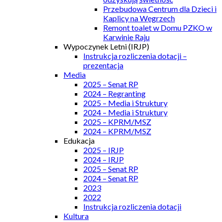
Przebudowa Centrum dla Dzieci i
Kaplicy na Węgrzech
Remont toalet w Domu PZKO w
Karwinie Raju
Wypoczynek Letni (IRJP)
Instrukcja rozliczenia dotacji –
prezentacja
Media
2025 – Senat RP
2024 – Regranting
2025 – Media i Struktury
2024 – Media i Struktury
2025 – KPRM/MSZ
2024 – KPRM/MSZ
Edukacja
2025 – IRJP
2024 – IRJP
2025 – Senat RP
2024 – Senat RP
2023
2022
Instrukcja rozliczenia dotacji
Kultura