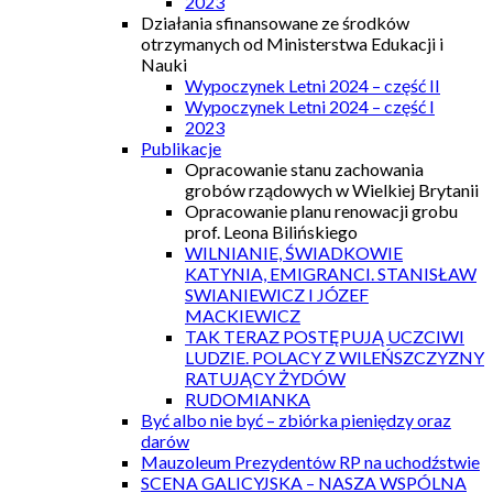
2023
Działania sfinansowane ze środków
otrzymanych od Ministerstwa Edukacji i
Nauki
Wypoczynek Letni 2024 – część II
Wypoczynek Letni 2024 – część I
2023
Publikacje
Opracowanie stanu zachowania
grobów rządowych w Wielkiej Brytanii
Opracowanie planu renowacji grobu
prof. Leona Bilińskiego
WILNIANIE, ŚWIADKOWIE
KATYNIA, EMIGRANCI. STANISŁAW
SWIANIEWICZ I JÓZEF
MACKIEWICZ
TAK TERAZ POSTĘPUJĄ UCZCIWI
LUDZIE. POLACY Z WILEŃSZCZYZNY
RATUJĄCY ŻYDÓW
RUDOMIANKA
Być albo nie być – zbiórka pieniędzy oraz
darów
Mauzoleum Prezydentów RP na uchodźstwie
SCENA GALICYJSKA – NASZA WSPÓLNA