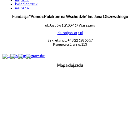
kwiecień 2017
maj 2016
Fundacja “Pomoc Polakom na Wschodzie” im. Jana Olszewskiego
ul. Jazdów 10A
00-467 Warszawa
biuro@pol.org.pl
Sekretariat: +48 22 628 55 57
Księgowość: wew. 113
Mapa dojazdu