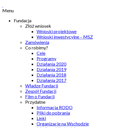
Menu
Fundacja
Złóż wniosek
Wnioski projektowe
Wnioski inwestycyjne – MSZ
Zamówienia
Co robimy?
Cele
Programy
Działania 2020
Działania 2019
Działania 2018
Działania 2017
Władze Fundacji
Zespół Fundacji
Film o Fundacji
Przydatne
Informacja RODO
Pliki do pobrania
Linki
Organizacje na Wschodzie