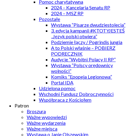
Pomoc charytatywna
2024 – Kancelaria Senatu RP
2024 – MSZ RP
Pozostałe
Wystawa “Pisarze dwudziestolecia”
3. edycja kampanii #KTOTYJESTEŚ
„Język polski otwiera”
Podziemie łączy / Pogrindis jungia
A to Polski właśnie – POBIERZ
PODRECZNIK
Audycje “Wybitni Polacy II RP”
Wystawa “Polscy orędownicy
wolności”
Komiks “Epopeja Legionowa”
Portal IDA
Udzielona pomoc
Wschodni Fundusz Dobroczynności
Współpraca z Kościołem
Patron
Broszura
Ważne wypowiedzi
Ważne wydarzenia
Ważne miejsca
Wystawa o Janie Olszewskim