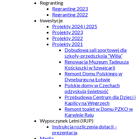
Regranting
Regranting 2023
Regranting 2022
Inwestycje
Projekty 2024 i 2025
Projekty 2023
Projekty 2022
Projekty 2021
Dobudowa sali sportowej dla
szkoły-przedszkola “Wilia”
Renowacja Muzeum Tadeusza
Kościuszki w Szwajcarii
Remont Domu Polskiego w
Dyneburgu na Łotwie
Polskie domy w Czechach
odzyskują świetność
Przebudowa Centrum dla Dzieci i
Kaplicy na Węgrzech
Remont toalet w Domu PZKO w
Karwinie Raju
Wypoczynek Letni (IRJP)
Instrukcja rozliczenia dotacji –
prezentacja
Media