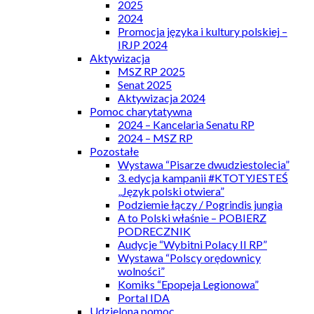
2025
2024
Promocja języka i kultury polskiej –
IRJP 2024
Aktywizacja
MSZ RP 2025
Senat 2025
Aktywizacja 2024
Pomoc charytatywna
2024 – Kancelaria Senatu RP
2024 – MSZ RP
Pozostałe
Wystawa “Pisarze dwudziestolecia”
3. edycja kampanii #KTOTYJESTEŚ
„Język polski otwiera”
Podziemie łączy / Pogrindis jungia
A to Polski właśnie – POBIERZ
PODRECZNIK
Audycje “Wybitni Polacy II RP”
Wystawa “Polscy orędownicy
wolności”
Komiks “Epopeja Legionowa”
Portal IDA
Udzielona pomoc