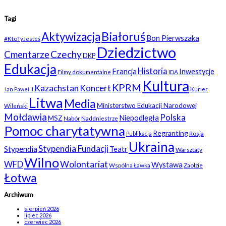
Tagi
Białoruś
Aktywizacja
Bon Pierwszaka
#KtoTyJesteś
Dziedzictwo
Czechy
Cmentarze
DKP
Edukacja
Historia
Francja
Inwestycje
Filmy dokumentalne
IDA
Kultura
KPRM
Kazachstan
Koncert
Kurier
Jan Paweł II
Litwa
Media
Ministerstwo Edukacji Narodowej
Wileński
Mołdawia
Polska
Niepodległa
MSZ
Nabór
Naddniestrze
Pomoc charytatywna
Regranting
Rosja
Publikacja
Ukraina
Stypendia Fundacji
Stypendia
Teatr
Warsztaty
Wilno
WFD
Wolontariat
Wystawa
Wspólna Ławka
Zaolzie
Łotwa
Archiwum
sierpień 2026
lipiec 2026
czerwiec 2026