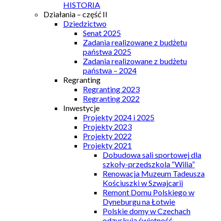
HISTORIA
Działania – część II
Dziedzictwo
Senat 2025
Zadania realizowane z budżetu
państwa 2025
Zadania realizowane z budżetu
państwa – 2024
Regranting
Regranting 2023
Regranting 2022
Inwestycje
Projekty 2024 i 2025
Projekty 2023
Projekty 2022
Projekty 2021
Dobudowa sali sportowej dla
szkoły-przedszkola “Wilia”
Renowacja Muzeum Tadeusza
Kościuszki w Szwajcarii
Remont Domu Polskiego w
Dyneburgu na Łotwie
Polskie domy w Czechach
odzyskują świetność