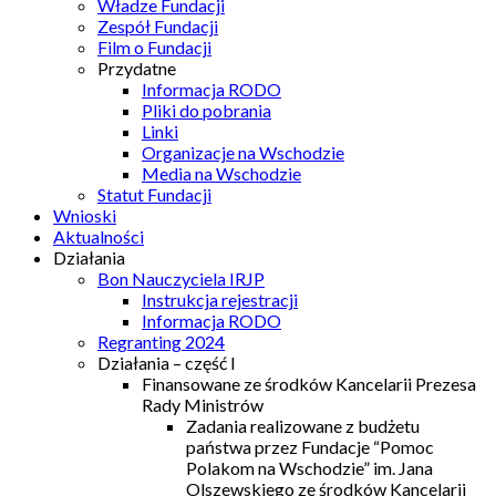
Władze Fundacji
Zespół Fundacji
Film o Fundacji
Przydatne
Informacja RODO
Pliki do pobrania
Linki
Organizacje na Wschodzie
Media na Wschodzie
Statut Fundacji
Wnioski
Aktualności
Działania
Bon Nauczyciela IRJP
Instrukcja rejestracji
Informacja RODO
Regranting 2024
Działania – część I
Finansowane ze środków Kancelarii Prezesa
Rady Ministrów
Zadania realizowane z budżetu
państwa przez Fundacje “Pomoc
Polakom na Wschodzie” im. Jana
Olszewskiego ze środków Kancelarii