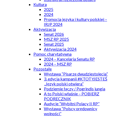
Kultura
2025
2024
Promocja języka i kultury polskiej –
IRJP 2024
Aktywizacja
Senat 2026
MSZ RP 2025
Senat 2025
Aktywizacja 2024
Pomoc charytatywna
2024 – Kancelaria Senatu RP
2024 – MSZ RP
Pozostałe
Wystawa “Pisarze dwudziestolecia”
3. edycja kampanii #KTOTYJESTEŚ
„Język polski otwiera”
Podziemie łączy / Pogrindis jungia
A to Polski właśnie – POBIERZ
PODRECZNIK
Audycje “Wybitni Polacy II RP”
Wystawa “Polscy orędownicy
wolności”