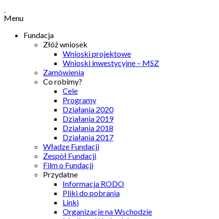
Menu
Fundacja
Złóż wniosek
Wnioski projektowe
Wnioski inwestycyjne – MSZ
Zamówienia
Co robimy?
Cele
Programy
Działania 2020
Działania 2019
Działania 2018
Działania 2017
Władze Fundacji
Zespół Fundacji
Film o Fundacji
Przydatne
Informacja RODO
Pliki do pobrania
Linki
Organizacje na Wschodzie