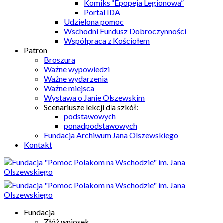
Komiks “Epopeja Legionowa”
Portal IDA
Udzielona pomoc
Wschodni Fundusz Dobroczynności
Współpraca z Kościołem
Patron
Broszura
Ważne wypowiedzi
Ważne wydarzenia
Ważne miejsca
Wystawa o Janie Olszewskim
Scenariusze lekcji dla szkół:
podstawowych
ponadpodstawowych
Fundacja Archiwum Jana Olszewskiego
Kontakt
Fundacja
Złóż wniosek