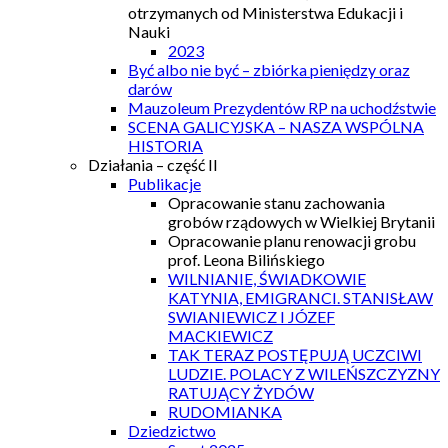
otrzymanych od Ministerstwa Edukacji i
Nauki
2023
Być albo nie być – zbiórka pieniędzy oraz
darów
Mauzoleum Prezydentów RP na uchodźstwie
SCENA GALICYJSKA – NASZA WSPÓLNA
HISTORIA
Działania – część II
Publikacje
Opracowanie stanu zachowania
grobów rządowych w Wielkiej Brytanii
Opracowanie planu renowacji grobu
prof. Leona Bilińskiego
WILNIANIE, ŚWIADKOWIE
KATYNIA, EMIGRANCI. STANISŁAW
SWIANIEWICZ I JÓZEF
MACKIEWICZ
TAK TERAZ POSTĘPUJĄ UCZCIWI
LUDZIE. POLACY Z WILEŃSZCZYZNY
RATUJĄCY ŻYDÓW
RUDOMIANKA
Dziedzictwo