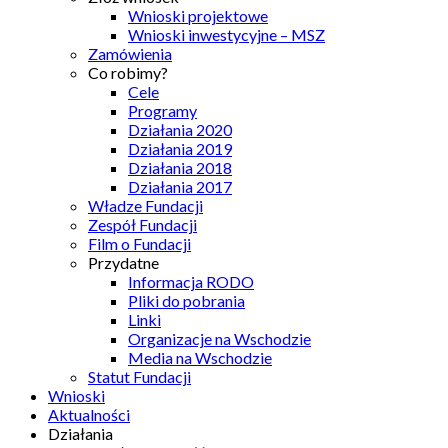
Wnioski projektowe
Wnioski inwestycyjne – MSZ
Zamówienia
Co robimy?
Cele
Programy
Działania 2020
Działania 2019
Działania 2018
Działania 2017
Władze Fundacji
Zespół Fundacji
Film o Fundacji
Przydatne
Informacja RODO
Pliki do pobrania
Linki
Organizacje na Wschodzie
Media na Wschodzie
Statut Fundacji
Wnioski
Aktualności
Działania