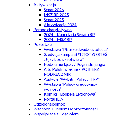
Aktywizacja
Senat 2026
MSZ RP 2025
Senat 2025
Aktywizacja 2024
Pomoc charytatywna
2024 – Kancelaria Senatu RP
2024 – MSZ RP
Pozostałe
Wystawa “Pisarze dwudziestolecia”
3. edycja kampanii #KTOTYJESTEŚ
„Język polski otwiera”
Podziemie łączy / Pogrindis jungia
A to Polski właśnie – POBIERZ
PODRECZNIK
Audycje “Wybitni Polacy II RP”
Wystawa “Polscy orędownicy
wolności”
Komiks “Epopeja Legionowa”
Portal IDA
Udzielona pomoc
Wschodni Fundusz Dobroczynności
Współpraca z Kościołem