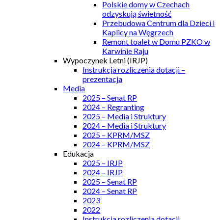
Polskie domy w Czechach
odzyskują świetność
Przebudowa Centrum dla Dzieci i
Kaplicy na Węgrzech
Remont toalet w Domu PZKO w
Karwinie Raju
Wypoczynek Letni (IRJP)
Instrukcja rozliczenia dotacji –
prezentacja
Media
2025 – Senat RP
2024 – Regranting
2025 – Media i Struktury
2024 – Media i Struktury
2025 – KPRM/MSZ
2024 – KPRM/MSZ
Edukacja
2025 – IRJP
2024 – IRJP
2025 – Senat RP
2024 – Senat RP
2023
2022
Instrukcja rozliczenia dotacji