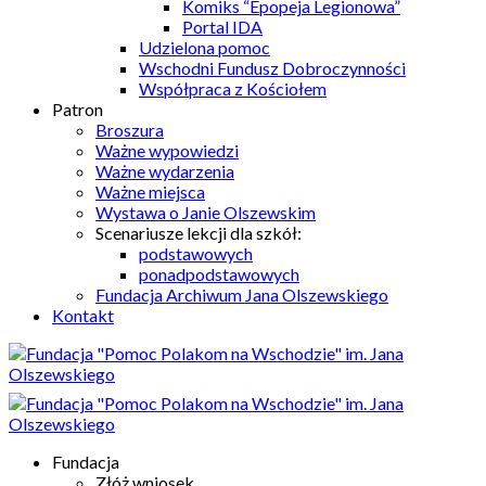
Komiks “Epopeja Legionowa”
Portal IDA
Udzielona pomoc
Wschodni Fundusz Dobroczynności
Współpraca z Kościołem
Patron
Broszura
Ważne wypowiedzi
Ważne wydarzenia
Ważne miejsca
Wystawa o Janie Olszewskim
Scenariusze lekcji dla szkół:
podstawowych
ponadpodstawowych
Fundacja Archiwum Jana Olszewskiego
Kontakt
Fundacja
Złóż wniosek