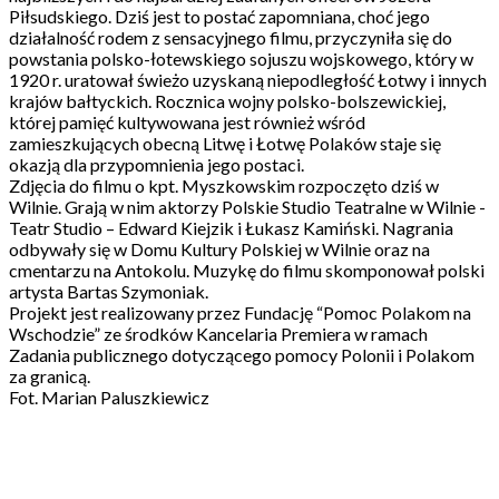
Piłsudskiego. Dziś jest to postać zapomniana, choć jego
działalność rodem z sensacyjnego filmu, przyczyniła się do
powstania polsko-łotewskiego sojuszu wojskowego, który w
1920 r. uratował świeżo uzyskaną niepodległość Łotwy i innych
krajów bałtyckich. Rocznica wojny polsko-bolszewickiej,
której pamięć kultywowana jest również wśród
zamieszkujących obecną Litwę i Łotwę Polaków staje się
okazją dla przypomnienia jego postaci.
Zdjęcia do filmu o kpt. Myszkowskim rozpoczęto dziś w
Wilnie. Grają w nim aktorzy Polskie Studio Teatralne w Wilnie -
Teatr Studio – Edward Kiejzik i Łukasz Kamiński. Nagrania
odbywały się w Domu Kultury Polskiej w Wilnie oraz na
cmentarzu na Antokolu. Muzykę do filmu skomponował polski
artysta Bartas Szymoniak.
Projekt jest realizowany przez Fundację “Pomoc Polakom na
Wschodzie” ze środków Kancelaria Premiera w ramach
Zadania publicznego dotyczącego pomocy Polonii i Polakom
za granicą.
Fot. Marian Paluszkiewicz