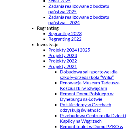
Senat 2025
Zadania realizowane z budżetu
państwa 2025
Zadania realizowane z budżetu
państwa – 2024
Regranting
Regranting 2023
Regranting 2022
Inwestycje
Projekty 2024 i 2025
Projekty 2023
Projekty 2022
Projekty 2021
Dobudowa sali sportowej dla
szkoły-przedszkola “Wilia”
Renowacja Muzeum Tadeusza
Kościuszki w Szwajcarii
Remont Domu Polskiego w
Dyneburgu na Łotwie
Polskie domy w Czechach
odzyskują świetność
Przebudowa Centrum dla Dzieci i
Kaplicy na Węgrzech
Remont toalet w Domu PZKO w