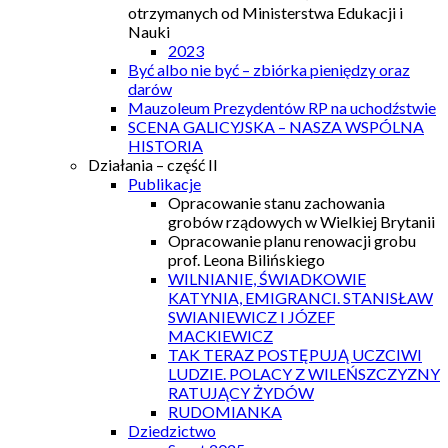
otrzymanych od Ministerstwa Edukacji i
Nauki
2023
Być albo nie być – zbiórka pieniędzy oraz
darów
Mauzoleum Prezydentów RP na uchodźstwie
SCENA GALICYJSKA – NASZA WSPÓLNA
HISTORIA
Działania – część II
Publikacje
Opracowanie stanu zachowania
grobów rządowych w Wielkiej Brytanii
Opracowanie planu renowacji grobu
prof. Leona Bilińskiego
WILNIANIE, ŚWIADKOWIE
KATYNIA, EMIGRANCI. STANISŁAW
SWIANIEWICZ I JÓZEF
MACKIEWICZ
TAK TERAZ POSTĘPUJĄ UCZCIWI
LUDZIE. POLACY Z WILEŃSZCZYZNY
RATUJĄCY ŻYDÓW
RUDOMIANKA
Dziedzictwo