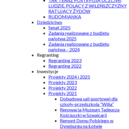
TAK TERAZ POSTĘPUJĄ UCZCIWI
LUDZIE. POLACY Z WILEŃSZCZYZNY
RATUJĄCY ŻYDÓW
RUDOMIANKA
Dziedzictwo
Senat 2025
Zadania realizowane z budżetu
państwa 2025
Zadania realizowane z budżetu
państwa – 2024
Regranting
Regranting 2023
Regranting 2022
Inwestycje
Projekty 2024 i 2025
Projekty 2023
Projekty 2022
Projekty 2021
Dobudowa sali sportowej dla
szkoły-przedszkola “Wilia”
Renowacja Muzeum Tadeusza
Kościuszki w Szwajcarii
Remont Domu Polskiego w
Dyneburgu na Łotwie