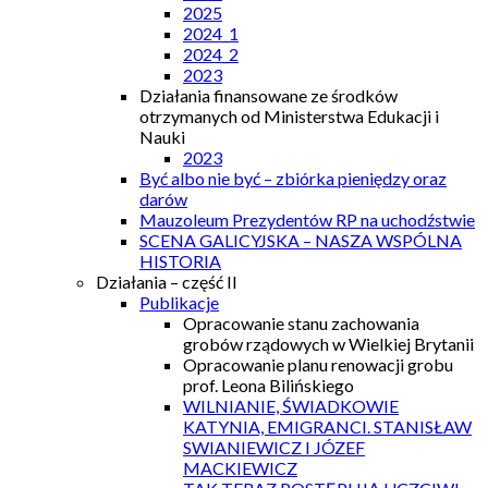
2025
2024_1
2024_2
2023
Działania finansowane ze środków
otrzymanych od Ministerstwa Edukacji i
Nauki
2023
Być albo nie być – zbiórka pieniędzy oraz
darów
Mauzoleum Prezydentów RP na uchodźstwie
SCENA GALICYJSKA – NASZA WSPÓLNA
HISTORIA
Działania – część II
Publikacje
Opracowanie stanu zachowania
grobów rządowych w Wielkiej Brytanii
Opracowanie planu renowacji grobu
prof. Leona Bilińskiego
WILNIANIE, ŚWIADKOWIE
KATYNIA, EMIGRANCI. STANISŁAW
SWIANIEWICZ I JÓZEF
MACKIEWICZ