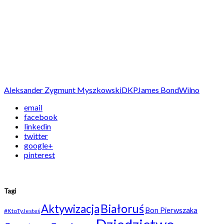
Aleksander Zygmunt Myszkowski
DKP
James Bond
Wilno
email
facebook
linkedin
twitter
google+
pinterest
Tagi
Białoruś
Aktywizacja
Bon Pierwszaka
#KtoTyJesteś