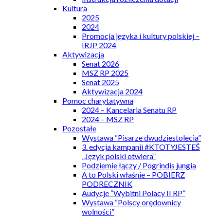
Kultura
2025
2024
Promocja języka i kultury polskiej –
IRJP 2024
Aktywizacja
Senat 2026
MSZ RP 2025
Senat 2025
Aktywizacja 2024
Pomoc charytatywna
2024 – Kancelaria Senatu RP
2024 – MSZ RP
Pozostałe
Wystawa “Pisarze dwudziestolecia”
3. edycja kampanii #KTOTYJESTEŚ
„Język polski otwiera”
Podziemie łączy / Pogrindis jungia
A to Polski właśnie – POBIERZ
PODRECZNIK
Audycje “Wybitni Polacy II RP”
Wystawa “Polscy orędownicy
wolności”