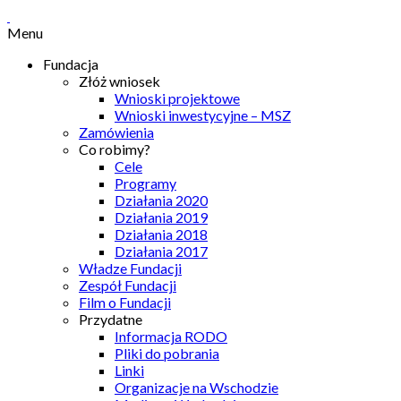
Menu
Fundacja
Złóż wniosek
Wnioski projektowe
Wnioski inwestycyjne – MSZ
Zamówienia
Co robimy?
Cele
Programy
Działania 2020
Działania 2019
Działania 2018
Działania 2017
Władze Fundacji
Zespół Fundacji
Film o Fundacji
Przydatne
Informacja RODO
Pliki do pobrania
Linki
Organizacje na Wschodzie