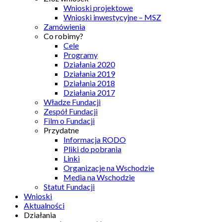
Wnioski projektowe
Wnioski inwestycyjne – MSZ
Zamówienia
Co robimy?
Cele
Programy
Działania 2020
Działania 2019
Działania 2018
Działania 2017
Władze Fundacji
Zespół Fundacji
Film o Fundacji
Przydatne
Informacja RODO
Pliki do pobrania
Linki
Organizacje na Wschodzie
Media na Wschodzie
Statut Fundacji
Wnioski
Aktualności
Działania