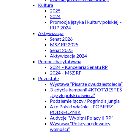
Kultura
2025
2024
Promocja języka i kultury polskiej –
IRJP 2024
Aktywizacja
Senat 2026
MSZ RP 2025
Senat 2025
Aktywizacja 2024
Pomoc charytatywna
2024 – Kancelaria Senatu RP
2024 – MSZ RP
Pozostałe
Wystawa “Pisarze dwudziestolecia”
3. edycja kampanii #KTOTYJESTEŚ
„Język polski otwiera”
Podziemie łączy / Pogrindis jungia
A to Polski właśnie – POBIERZ
PODRECZNIK
Audycje “Wybitni Polacy II RP”
Wystawa “Polscy orędownicy
wolności”