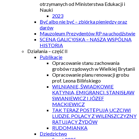
otrzymanych od Ministerstwa Edukacji i
Nauki
2023
Być albo nie być – zbiórka pieniędzy oraz
darów
Mauzoleum Prezydentów RP na uchodźstwie
SCENA GALICYJSKA – NASZA WSPÓLNA
HISTORIA
Działania – część II
Publikacje
Opracowanie stanu zachowania
grobów rządowych w Wielkiej Brytanii
Opracowanie planu renowacji grobu
prof. Leona Bilińskiego
WILNIANIE, ŚWIADKOWIE
KATYNIA, EMIGRANCI. STANISŁAW
SWIANIEWICZ I JÓZEF
MACKIEWICZ
TAK TERAZ POSTĘPUJĄ UCZCIWI
LUDZIE. POLACY Z WILEŃSZCZYZNY
RATUJĄCY ŻYDÓW
RUDOMIANKA
Dziedzictwo