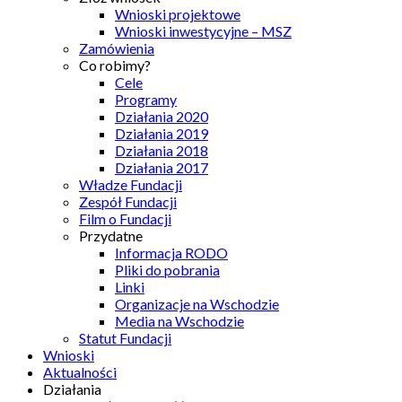
Wnioski projektowe
Wnioski inwestycyjne – MSZ
Zamówienia
Co robimy?
Cele
Programy
Działania 2020
Działania 2019
Działania 2018
Działania 2017
Władze Fundacji
Zespół Fundacji
Film o Fundacji
Przydatne
Informacja RODO
Pliki do pobrania
Linki
Organizacje na Wschodzie
Media na Wschodzie
Statut Fundacji
Wnioski
Aktualności
Działania