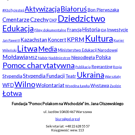
Białoruś
Aktywizacja
Bon Pierwszaka
#KtoTyJesteś
Dziedzictwo
Czechy
Cmentarze
DKP
Edukacja
Historia
Francja
Inwestycje
Filmy dokumentalne
IDA
Kultura
KPRM
Kazachstan
Koncert
Kurier
Jan Paweł II
Litwa
Media
Ministerstwo Edukacji Narodowej
Wileński
Mołdawia
Polska
Niepodległa
MSZ
Nabór
Naddniestrze
Pomoc charytatywna
Regranting
Rosja
Publikacja
Ukraina
Stypendia Fundacji
Stypendia
Teatr
Warsztaty
Wilno
WFD
Wolontariat
Wystawa
Wspólna Ławka
Zaolzie
Łotwa
Fundacja “Pomoc Polakom na Wschodzie” im. Jana Olszewskiego
ul. Jazdów 10A
00-467 Warszawa
biuro@pol.org.pl
Sekretariat: +48 22 628 55 57
Księgowość: wew. 113