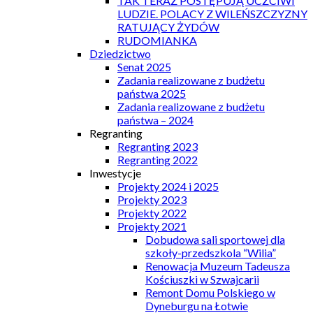
TAK TERAZ POSTĘPUJĄ UCZCIWI
LUDZIE. POLACY Z WILEŃSZCZYZNY
RATUJĄCY ŻYDÓW
RUDOMIANKA
Dziedzictwo
Senat 2025
Zadania realizowane z budżetu
państwa 2025
Zadania realizowane z budżetu
państwa – 2024
Regranting
Regranting 2023
Regranting 2022
Inwestycje
Projekty 2024 i 2025
Projekty 2023
Projekty 2022
Projekty 2021
Dobudowa sali sportowej dla
szkoły-przedszkola “Wilia”
Renowacja Muzeum Tadeusza
Kościuszki w Szwajcarii
Remont Domu Polskiego w
Dyneburgu na Łotwie