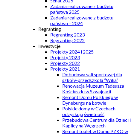
Senat 2025
Zadania realizowane z budżetu
państwa 2025
Zadania realizowane z budżetu
państwa – 2024
Regranting
Regranting 2023
Regranting 2022
Inwestycje
Projekty 2024 i 2025
Projekty 2023
Projekty 2022
Projekty 2021
Dobudowa sali sportowej dla
szkoły-przedszkola “Wilia”
Renowacja Muzeum Tadeusza
Kościuszki w Szwajcarii
Remont Domu Polskiego w
Dyneburgu na Łotwie
Polskie domy w Czechach
odzyskują świetność
Przebudowa Centrum dla Dzieci i
Kaplicy na Węgrzech
Remont toalet w Domu PZKO w