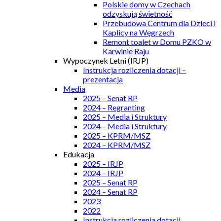
Polskie domy w Czechach
odzyskują świetność
Przebudowa Centrum dla Dzieci i
Kaplicy na Węgrzech
Remont toalet w Domu PZKO w
Karwinie Raju
Wypoczynek Letni (IRJP)
Instrukcja rozliczenia dotacji –
prezentacja
Media
2025 – Senat RP
2024 – Regranting
2025 – Media i Struktury
2024 – Media i Struktury
2025 – KPRM/MSZ
2024 – KPRM/MSZ
Edukacja
2025 – IRJP
2024 – IRJP
2025 – Senat RP
2024 – Senat RP
2023
2022
Instrukcja rozliczenia dotacji