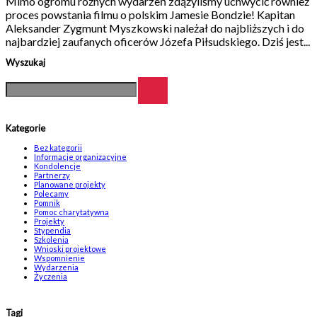
Mimo ogromu różnych wydarzeń zdążyliśmy uchwycić również
proces powstania filmu o polskim Jamesie Bondzie! Kapitan
Aleksander Zygmunt Myszkowski należał do najbliższych i do
najbardziej zaufanych oficerów Józefa Piłsudskiego. Dziś jest...
Wyszukaj
Kategorie
Bez kategorii
Informacje organizacyjne
Kondolencje
Partnerzy
Planowane projekty
Polecamy
Pomnik
Pomoc charytatywna
Projekty
Stypendia
Szkolenia
Wnioski projektowe
Wspomnienie
Wydarzenia
Życzenia
Tagi