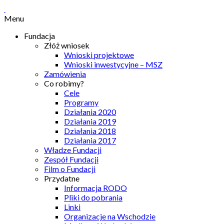
Menu
Fundacja
Złóż wniosek
Wnioski projektowe
Wnioski inwestycyjne – MSZ
Zamówienia
Co robimy?
Cele
Programy
Działania 2020
Działania 2019
Działania 2018
Działania 2017
Władze Fundacji
Zespół Fundacji
Film o Fundacji
Przydatne
Informacja RODO
Pliki do pobrania
Linki
Organizacje na Wschodzie