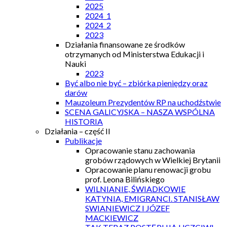
2025
2024_1
2024_2
2023
Działania finansowane ze środków
otrzymanych od Ministerstwa Edukacji i
Nauki
2023
Być albo nie być – zbiórka pieniędzy oraz
darów
Mauzoleum Prezydentów RP na uchodźstwie
SCENA GALICYJSKA – NASZA WSPÓLNA
HISTORIA
Działania – część II
Publikacje
Opracowanie stanu zachowania
grobów rządowych w Wielkiej Brytanii
Opracowanie planu renowacji grobu
prof. Leona Bilińskiego
WILNIANIE, ŚWIADKOWIE
KATYNIA, EMIGRANCI. STANISŁAW
SWIANIEWICZ I JÓZEF
MACKIEWICZ