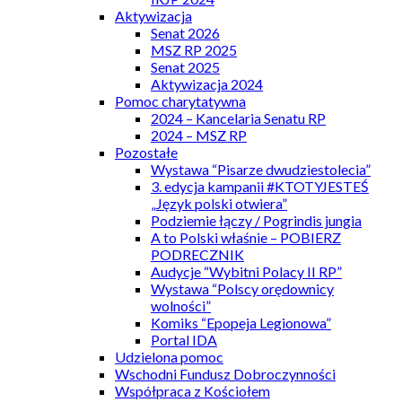
Aktywizacja
Senat 2026
MSZ RP 2025
Senat 2025
Aktywizacja 2024
Pomoc charytatywna
2024 – Kancelaria Senatu RP
2024 – MSZ RP
Pozostałe
Wystawa “Pisarze dwudziestolecia”
3. edycja kampanii #KTOTYJESTEŚ
„Język polski otwiera”
Podziemie łączy / Pogrindis jungia
A to Polski właśnie – POBIERZ
PODRECZNIK
Audycje “Wybitni Polacy II RP”
Wystawa “Polscy orędownicy
wolności”
Komiks “Epopeja Legionowa”
Portal IDA
Udzielona pomoc
Wschodni Fundusz Dobroczynności
Współpraca z Kościołem