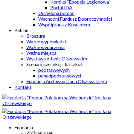
Komiks “Epopeja Legionowa”
Portal IDA
Udzielona pomoc
Wschodni Fundusz Dobroczynności
Współpraca z Kościołem
Patron
Broszura
Ważne wypowiedzi
Ważne wydarzenia
Ważne miejsca
Wystawa o Janie Olszewskim
Scenariusze lekcji dla szkół:
podstawowych
ponadpodstawowych
Fundacja Archiwum Jana Olszewskiego
Kontakt
Fundacja
Złóż wniosek