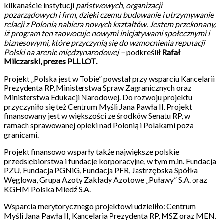
kilkanaście instytucji
państwowych, organizacji
pozarządowych i firm, dzięki czemu budowanie i utrzymywanie
relacji z Polonią nabiera nowych kształtów. Jestem przekonany,
iż program ten zaowocuje
nowymi inicjatywami społecznymi i
biznesowymi, które przyczynią się do wzmocnienia reputacji
Polski na arenie międzynarodowej –
podkreślił
Rafał
Milczarski, prezes PLL LOT.
Projekt „Polska jest w Tobie” powstał przy wsparciu Kancelarii
Prezydenta RP, Ministerstwa Spraw Zagranicznych oraz
Ministerstwa Edukacji Narodowej. Do rozwoju projektu
przyczyniło się też Centrum Myśli Jana Pawła II. Projekt
finansowany jest w większości ze środków Senatu RP, w
ramach sprawowanej opieki nad Polonią i Polakami poza
granicami.
Projekt finansowo wsparły także największe polskie
przedsiębiorstwa i fundacje korporacyjne, w tym m.in. Fundacja
PZU, Fundacja PGNiG, Fundacja PFR, Jastrzębska Spółka
Węglowa, Grupa Azoty Zakłady Azotowe „Puławy” S.A. oraz
KGHM Polska Miedź S.A.
Wsparcia merytorycznego projektowi udzieliło: Centrum
Myśli Jana Pawła II, Kancelaria Prezydenta RP, MSZ oraz MEN.