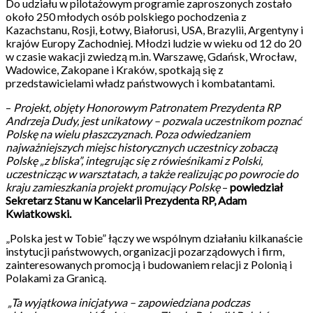
Do udziału w pilotażowym programie zaproszonych zostało
około 250 młodych osób polskiego pochodzenia z
Kazachstanu, Rosji, Łotwy, Białorusi, USA, Brazylii, Argentyny i
krajów Europy Zachodniej. Młodzi ludzie w wieku od 12 do 20
w czasie wakacji zwiedzą m.in. Warszawę, Gdańsk, Wrocław,
Wadowice, Zakopane i Kraków, spotkają się z
przedstawicielami władz państwowych i kombatantami.
–
Projekt, objęty Honorowym Patronatem Prezydenta RP
Andrzeja Dudy, jest unikatowy – pozwala uczestnikom poznać
Polskę na wielu płaszczyznach. Poza odwiedzaniem
najważniejszych miejsc historycznych uczestnicy zobaczą
Polskę „z bliska”, integrując się z rówieśnikami z Polski,
uczestnicząc w warsztatach, a także realizując po powrocie do
kraju zamieszkania projekt promujący Polskę
–
powiedział
Sekretarz Stanu w Kancelarii Prezydenta RP, Adam
Kwiatkowski.
„Polska jest w Tobie” łączy we wspólnym działaniu kilkanaście
instytucji państwowych, organizacji pozarządowych i firm,
zainteresowanych promocją i budowaniem relacji z Polonią i
Polakami za Granicą.
„Ta wyjątkowa inicjatywa – zapowiedziana podczas