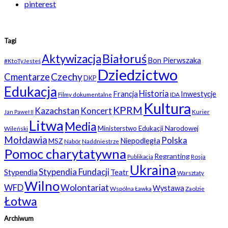
pinterest
Tagi
Białoruś
Aktywizacja
Bon Pierwszaka
#KtoTyJesteś
Dziedzictwo
Czechy
Cmentarze
DKP
Edukacja
Historia
Francja
Inwestycje
Filmy dokumentalne
IDA
Kultura
KPRM
Kazachstan
Koncert
Kurier
Jan Paweł II
Litwa
Media
Ministerstwo Edukacji Narodowej
Wileński
Mołdawia
Polska
Niepodległa
MSZ
Nabór
Naddniestrze
Pomoc charytatywna
Regranting
Rosja
Publikacja
Ukraina
Stypendia Fundacji
Stypendia
Teatr
Warsztaty
Wilno
WFD
Wolontariat
Wystawa
Wspólna Ławka
Zaolzie
Łotwa
Archiwum