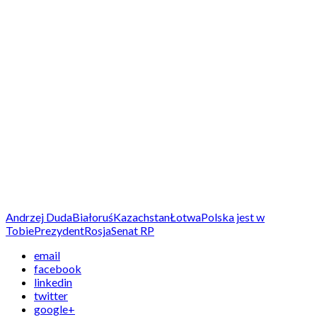
Andrzej Duda
Białoruś
Kazachstan
Łotwa
Polska jest w
Tobie
Prezydent
Rosja
Senat RP
email
facebook
linkedin
twitter
google+