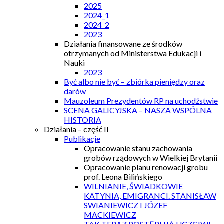
2025
2024_1
2024_2
2023
Działania finansowane ze środków
otrzymanych od Ministerstwa Edukacji i
Nauki
2023
Być albo nie być – zbiórka pieniędzy oraz
darów
Mauzoleum Prezydentów RP na uchodźstwie
SCENA GALICYJSKA – NASZA WSPÓLNA
HISTORIA
Działania – część II
Publikacje
Opracowanie stanu zachowania
grobów rządowych w Wielkiej Brytanii
Opracowanie planu renowacji grobu
prof. Leona Bilińskiego
WILNIANIE, ŚWIADKOWIE
KATYNIA, EMIGRANCI. STANISŁAW
SWIANIEWICZ I JÓZEF
MACKIEWICZ