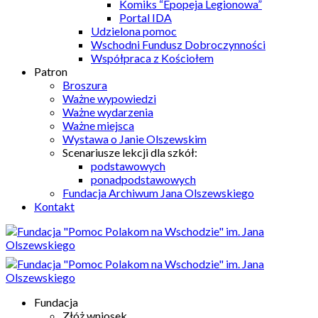
Komiks “Epopeja Legionowa”
Portal IDA
Udzielona pomoc
Wschodni Fundusz Dobroczynności
Współpraca z Kościołem
Patron
Broszura
Ważne wypowiedzi
Ważne wydarzenia
Ważne miejsca
Wystawa o Janie Olszewskim
Scenariusze lekcji dla szkół:
podstawowych
ponadpodstawowych
Fundacja Archiwum Jana Olszewskiego
Kontakt
Fundacja
Złóż wniosek