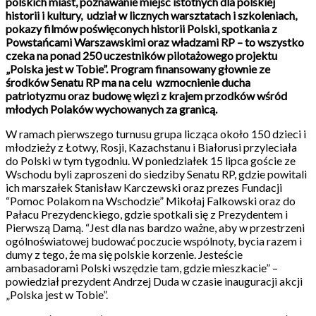
polskich miast, poznawanie miejsc istotnych dla polskiej
historii i kultury, udział w licznych warsztatach i szkoleniach,
pokazy filmów poświęconych historii Polski, spotkania z
Powstańcami Warszawskimi oraz władzami RP – to wszystko
czeka na ponad 250 uczestników pilotażowego projektu
„Polska jest w Tobie”. Program finansowany głownie ze
środków Senatu RP ma na celu wzmocnienie ducha
patriotyzmu oraz budowę więzi z krajem przodków wśród
młodych Polaków wychowanych za granicą.
W ramach pierwszego turnusu grupa licząca około 150 dzieci i
młodzieży z Łotwy, Rosji, Kazachstanu i Białorusi przyleciała
do Polski w tym tygodniu. W poniedziałek 15 lipca goście ze
Wschodu byli zaproszeni do siedziby Senatu RP, gdzie powitali
ich marszałek Stanisław Karczewski oraz prezes Fundacji
“Pomoc Polakom na Wschodzie” Mikołaj Falkowski oraz do
Pałacu Prezydenckiego, gdzie spotkali się z Prezydentem i
Pierwszą Damą. “Jest dla nas bardzo ważne, aby w przestrzeni
ogólnoświatowej budować poczucie wspólnoty, bycia razem i
dumy z tego, że ma się polskie korzenie. Jesteście
ambas
adorami Polski wszędzie tam, gdzie mieszkacie” –
powiedział prezydent Andrzej Duda w czasie inauguracji akcji
„Polska jest w Tobie”.