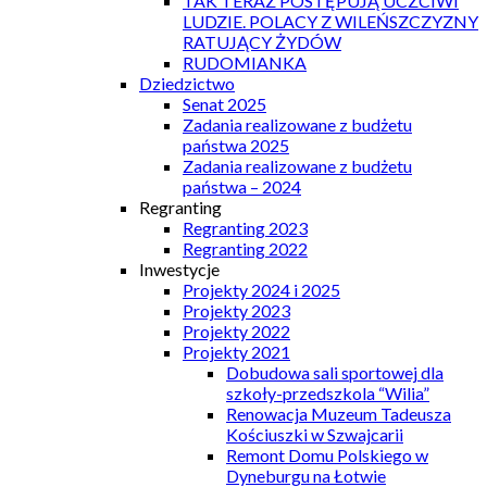
TAK TERAZ POSTĘPUJĄ UCZCIWI
LUDZIE. POLACY Z WILEŃSZCZYZNY
RATUJĄCY ŻYDÓW
RUDOMIANKA
Dziedzictwo
Senat 2025
Zadania realizowane z budżetu
państwa 2025
Zadania realizowane z budżetu
państwa – 2024
Regranting
Regranting 2023
Regranting 2022
Inwestycje
Projekty 2024 i 2025
Projekty 2023
Projekty 2022
Projekty 2021
Dobudowa sali sportowej dla
szkoły-przedszkola “Wilia”
Renowacja Muzeum Tadeusza
Kościuszki w Szwajcarii
Remont Domu Polskiego w
Dyneburgu na Łotwie