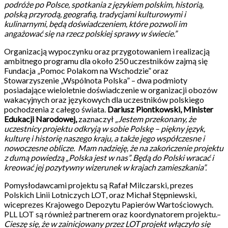
podróże po Polsce, spotkania z językiem polskim, historią,
polską przyrodą, geografią, tradycjami kulturowymi i
kulinarnymi, będą doświadczeniem, które pozwoli im
angażować się na rzecz polskiej sprawy w świecie.”
Organizacją wypoczynku oraz przygotowaniem i realizacją
ambitnego programu dla około 250 uczestników zajmą się
Fundacja „Pomoc Polakom na Wschodzie” oraz
Stowarzyszenie „Wspólnota Polska” – dwa podmioty
posiadające wieloletnie doświadczenie w organizacji obozów
wakacyjnych oraz językowych dla uczestników polskiego
pochodzenia z całego świata.
Dariusz Piontkowski, Minister
Edukacji Narodowej,
zaznaczył
„
Jestem przekonany, że
uczestnicy projektu odkryją w sobie Polskę – piękny język,
kulturę i historię naszego kraju, a także jego współczesne i
nowoczesne oblicze. Mam nadzieję, że na zakończenie projektu
z dumą powiedzą „Polska jest w nas”. Będą do Polski wracać i
kreować jej pozytywny wizerunek w krajach zamieszkania”.
Pomysłodawcami projektu są Rafał Milczarski, prezes
Polskich Linii Lotniczych LOT, oraz Michał Stępniewski,
wiceprezes Krajowego Depozytu Papierów Wartościowych.
PLL LOT są również partnerem oraz koordynatorem projektu.–
Cieszę się, że w zainicjowany przez LOT projekt włączyło się