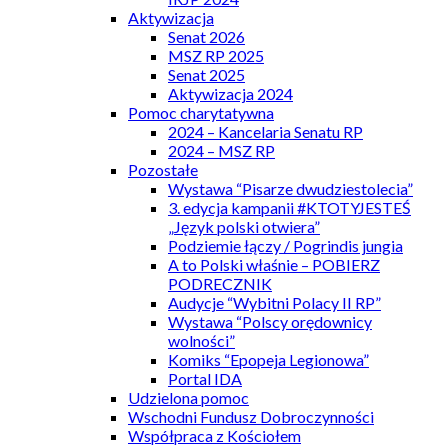
Aktywizacja
Senat 2026
MSZ RP 2025
Senat 2025
Aktywizacja 2024
Pomoc charytatywna
2024 – Kancelaria Senatu RP
2024 – MSZ RP
Pozostałe
Wystawa “Pisarze dwudziestolecia”
3. edycja kampanii #KTOTYJESTEŚ
„Język polski otwiera”
Podziemie łączy / Pogrindis jungia
A to Polski właśnie – POBIERZ
PODRECZNIK
Audycje “Wybitni Polacy II RP”
Wystawa “Polscy orędownicy
wolności”
Komiks “Epopeja Legionowa”
Portal IDA
Udzielona pomoc
Wschodni Fundusz Dobroczynności
Współpraca z Kościołem