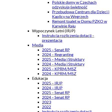
Polskie domy w Czechach
odzyskują świetność
Przebudowa Centrum dla Dzieci i
Kaplicy na Węgrzech
Remont toalet w Domu PZKO w
Karwinie Raju
Wypoczynek Letni (IRJP)
Instrukcja rozliczenia dotacji –
prezentacja
Media
2025 – Senat RP
2024 – Regranting
2025 – Media i Struktury
2024 – Media i Struktury
2025 – KPRM/MSZ
2024 – KPRM/MSZ
Edukacja
2025 – IRJP
2024 – IRJP
2025 – Senat RP
2024 – Senat RP
2023
2022
Instrukcja rozliczenia dotacji