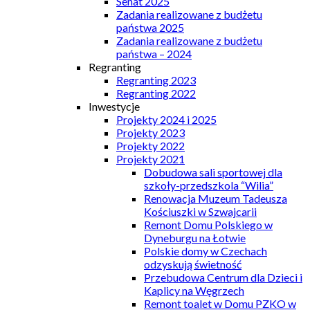
Senat 2025
Zadania realizowane z budżetu
państwa 2025
Zadania realizowane z budżetu
państwa – 2024
Regranting
Regranting 2023
Regranting 2022
Inwestycje
Projekty 2024 i 2025
Projekty 2023
Projekty 2022
Projekty 2021
Dobudowa sali sportowej dla
szkoły-przedszkola “Wilia”
Renowacja Muzeum Tadeusza
Kościuszki w Szwajcarii
Remont Domu Polskiego w
Dyneburgu na Łotwie
Polskie domy w Czechach
odzyskują świetność
Przebudowa Centrum dla Dzieci i
Kaplicy na Węgrzech
Remont toalet w Domu PZKO w