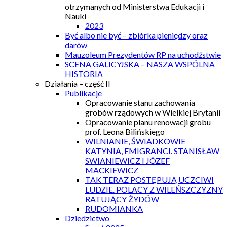
otrzymanych od Ministerstwa Edukacji i
Nauki
2023
Być albo nie być – zbiórka pieniędzy oraz
darów
Mauzoleum Prezydentów RP na uchodźstwie
SCENA GALICYJSKA – NASZA WSPÓLNA
HISTORIA
Działania – część II
Publikacje
Opracowanie stanu zachowania
grobów rządowych w Wielkiej Brytanii
Opracowanie planu renowacji grobu
prof. Leona Bilińskiego
WILNIANIE, ŚWIADKOWIE
KATYNIA, EMIGRANCI. STANISŁAW
SWIANIEWICZ I JÓZEF
MACKIEWICZ
TAK TERAZ POSTĘPUJĄ UCZCIWI
LUDZIE. POLACY Z WILEŃSZCZYZNY
RATUJĄCY ŻYDÓW
RUDOMIANKA
Dziedzictwo