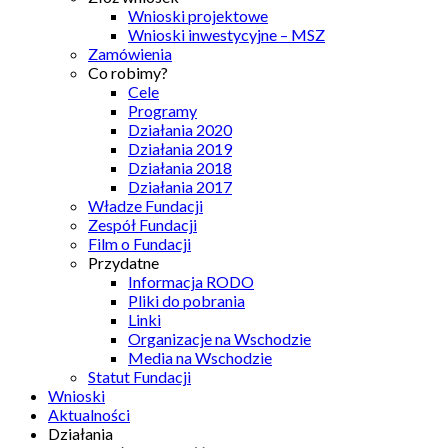
Wnioski projektowe
Wnioski inwestycyjne – MSZ
Zamówienia
Co robimy?
Cele
Programy
Działania 2020
Działania 2019
Działania 2018
Działania 2017
Władze Fundacji
Zespół Fundacji
Film o Fundacji
Przydatne
Informacja RODO
Pliki do pobrania
Linki
Organizacje na Wschodzie
Media na Wschodzie
Statut Fundacji
Wnioski
Aktualności
Działania