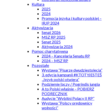
Kultura
2025
2024
Promocja języka i kultury polskiej –
IRJP 2024
Aktywizacja
Senat 2026
MSZ RP 2025
Senat 2025
Aktywizacja 2024
Pomoc charytatywna
2024 – Kancelaria Senatu RP
2024 – MSZ RP
Pozostałe
Wystawa “Pisarze dwudziestolecia”
3. edycja kampanii #KTOTYJESTEŚ
„Język polski otwiera”
Podziemie łączy / Pogrindis jungia
A to Polski właśnie – POBIERZ
PODRECZNIK
Audycje “Wybitni Polacy II RP”
Wystawa “Polscy orędownicy
wolności”