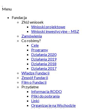
Menu
Fundacja
Złóż wniosek
Wnioski projektowe
Wnioski inwestycyjne – MSZ
Zamówienia
Co robimy?
Cele
Programy
Działania 2020
Działania 2019
Działania 2018
Działania 2017
Władze Fundacji
Zespół Fundacji
Film o Fundacji
Przydatne
Informacja RODO
Pliki do pobrania
Linki
Organizacje na Wschodzie