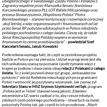
ubiegłorocznego V Światowego Zjazdu
​
Polonii i Polaków z
Zagranicy wspólnie przez Marszałka Senatu Stanisława
​
Karczewskiego, prezesa PLL LOT Rafała Milczarskiego oraz
prezesa Stowarzyszenia​ „Wspólnota Polska” Piotra
Bonisławskiego – stanowi kontynuację i rozwinięcie corocznej​
akcji letniej, a więc organizowanych i finansowanych od lat
przez Senat RP pobytów​ edukacyjnych w Polsce młodzieży
polskiego pochodzenia z całego świata. Cieszę się, że​ także
Senat Rzeczypospolitej Polskiej wspiera w wymiarze
finansowym to cenne przedsięwzięcie” –
powiedział
​
Szef
Kancelarii Senatu
​,
Jakub Kowalski
.
Podkreślenia wymaga fakt, że część uczestników projektu
będzie w Polsce po raz pierwszy. Udział w programie jest dla
nich unikatową szansą na poznanie i podtrzymanie więzi z
krajem przodków i stworzenie silnej
relacji z Polakami z całego
świata.
To z kolei pozwoli utworzyć grupę „ambasadorów
polskości” wśród Rodaków mieszkających poza granicami
Polski i wzmocnić jej pozytywny wizerunek. Jak zaznaczył
Sekretarz Stanu w MSZ Szymon Szynkowski vel Sęk
, program
„Polska jest w Tobie” stanowi nową jakość. Zdaniem
wiceministra SZ, warto zadbać o to, aby rzesze młodych,
zdolnych osób polskiego pochodzenia – otwartych na świat,
pokochały Polskę tak, jak czynili to ich przodkowe. „
Niech