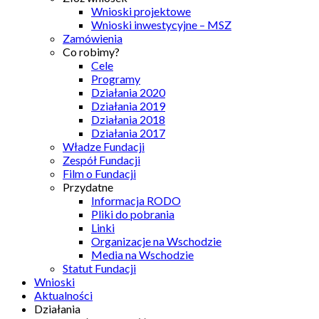
Wnioski projektowe
Wnioski inwestycyjne – MSZ
Zamówienia
Co robimy?
Cele
Programy
Działania 2020
Działania 2019
Działania 2018
Działania 2017
Władze Fundacji
Zespół Fundacji
Film o Fundacji
Przydatne
Informacja RODO
Pliki do pobrania
Linki
Organizacje na Wschodzie
Media na Wschodzie
Statut Fundacji
Wnioski
Aktualności
Działania