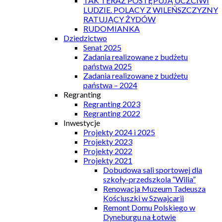
TAK TERAZ POSTĘPUJĄ UCZCIWI
LUDZIE. POLACY Z WILEŃSZCZYZNY
RATUJĄCY ŻYDÓW
RUDOMIANKA
Dziedzictwo
Senat 2025
Zadania realizowane z budżetu
państwa 2025
Zadania realizowane z budżetu
państwa – 2024
Regranting
Regranting 2023
Regranting 2022
Inwestycje
Projekty 2024 i 2025
Projekty 2023
Projekty 2022
Projekty 2021
Dobudowa sali sportowej dla
szkoły-przedszkola “Wilia”
Renowacja Muzeum Tadeusza
Kościuszki w Szwajcarii
Remont Domu Polskiego w
Dyneburgu na Łotwie