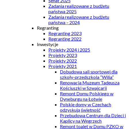
Senat 2025
Zadania realizowane z budżetu
państwa 2025
Zadania realizowane z budżetu
państwa – 2024
Regranting
Regranting 2023
Regranting 2022
Inwestycje
Projekty 2024 i 2025
Projekty 2023
Projekty 2022
Projekty 2021
Dobudowa sali sportowej dla
szkoły-przedszkola “Wilia”
Renowacja Muzeum Tadeusza
Kościuszki w Szwajcarii
Remont Domu Polskiego w
Dyneburgu na Łotwie
Polskie domy w Czechach
odzyskują świetność
Przebudowa Centrum dla Dzieci i
Kaplicy na Węgrzech
Remont toalet w Domu PZKO w