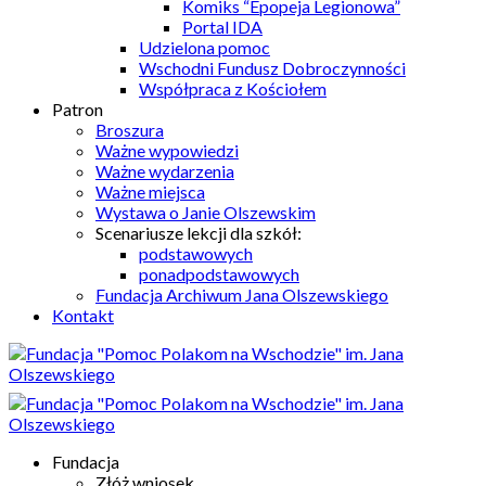
Komiks “Epopeja Legionowa”
Portal IDA
Udzielona pomoc
Wschodni Fundusz Dobroczynności
Współpraca z Kościołem
Patron
Broszura
Ważne wypowiedzi
Ważne wydarzenia
Ważne miejsca
Wystawa o Janie Olszewskim
Scenariusze lekcji dla szkół:
podstawowych
ponadpodstawowych
Fundacja Archiwum Jana Olszewskiego
Kontakt
Fundacja
Złóż wniosek