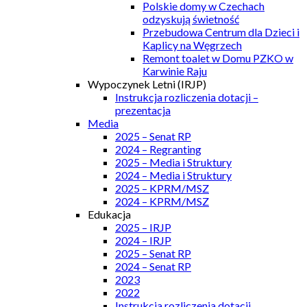
Polskie domy w Czechach
odzyskują świetność
Przebudowa Centrum dla Dzieci i
Kaplicy na Węgrzech
Remont toalet w Domu PZKO w
Karwinie Raju
Wypoczynek Letni (IRJP)
Instrukcja rozliczenia dotacji –
prezentacja
Media
2025 – Senat RP
2024 – Regranting
2025 – Media i Struktury
2024 – Media i Struktury
2025 – KPRM/MSZ
2024 – KPRM/MSZ
Edukacja
2025 – IRJP
2024 – IRJP
2025 – Senat RP
2024 – Senat RP
2023
2022
Instrukcja rozliczenia dotacji