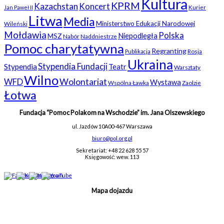
Kultura
KPRM
Kazachstan
Koncert
Kurier
Jan Paweł II
Litwa
Media
Ministerstwo Edukacji Narodowej
Wileński
Mołdawia
Polska
Niepodległa
MSZ
Nabór
Naddniestrze
Pomoc charytatywna
Regranting
Rosja
Publikacja
Ukraina
Stypendia Fundacji
Stypendia
Teatr
Warsztaty
Wilno
WFD
Wolontariat
Wystawa
Wspólna Ławka
Zaolzie
Łotwa
Fundacja “Pomoc Polakom na Wschodzie” im. Jana Olszewskiego
ul. Jazdów 10A
00-467 Warszawa
biuro@pol.org.pl
Sekretariat: +48 22 628 55 57
Księgowość: wew. 113
Mapa dojazdu