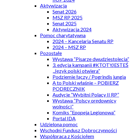
Aktywizacja
Senat 2026
MSZ RP 2025
Senat 2025
Aktywizacja 2024
Pomoc charytatywna
2024 – Kancelaria Senatu RP
2024 – MSZ RP
Pozostałe
Wystawa “Pisarze dwudziestolecia”
3. edycja kampanii #KTOTYJESTEŚ
„Język polski otwiera”
Podziemie łączy / Pogrindis jungia
A to Polski właśnie – POBIERZ
PODRECZNIK
Audycje “Wybitni Polacy II RP”
Wystawa “Polscy orędownicy
wolności”
Komiks “Epopeja Legionowa”
Portal IDA
Udzielona pomoc
Wschodni Fundusz Dobroczynności
Współpraca z Kościołem