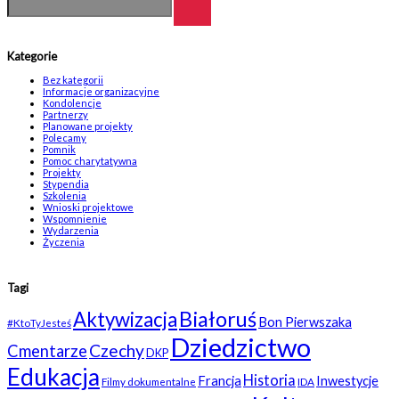
Kategorie
Bez kategorii
Informacje organizacyjne
Kondolencje
Partnerzy
Planowane projekty
Polecamy
Pomnik
Pomoc charytatywna
Projekty
Stypendia
Szkolenia
Wnioski projektowe
Wspomnienie
Wydarzenia
Życzenia
Tagi
Białoruś
Aktywizacja
Bon Pierwszaka
#KtoTyJesteś
Dziedzictwo
Czechy
Cmentarze
DKP
Edukacja
Historia
Francja
Inwestycje
Filmy dokumentalne
IDA