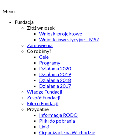
Menu
Fundacja
Złóż wniosek
Wnioski projektowe
Wnioski inwestycyjne – MSZ
Zamówienia
Co robimy?
Cele
Programy
Działania 2020
Działania 2019
Działania 2018
Działania 2017
Władze Fundacji
Zespół Fundacji
Film o Fundacji
Przydatne
Informacja RODO
Pliki do pobrania
Linki
Organizacje na Wschodzie