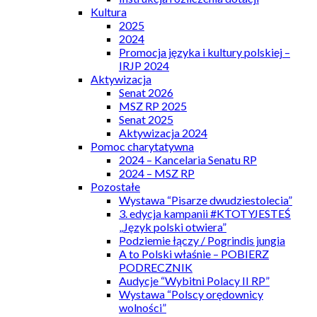
Kultura
2025
2024
Promocja języka i kultury polskiej –
IRJP 2024
Aktywizacja
Senat 2026
MSZ RP 2025
Senat 2025
Aktywizacja 2024
Pomoc charytatywna
2024 – Kancelaria Senatu RP
2024 – MSZ RP
Pozostałe
Wystawa “Pisarze dwudziestolecia”
3. edycja kampanii #KTOTYJESTEŚ
„Język polski otwiera”
Podziemie łączy / Pogrindis jungia
A to Polski właśnie – POBIERZ
PODRECZNIK
Audycje “Wybitni Polacy II RP”
Wystawa “Polscy orędownicy
wolności”