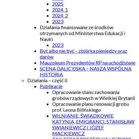
2025
2024_1
2024_2
2023
Działania finansowane ze środków
otrzymanych od Ministerstwa Edukacji i
Nauki
2023
Być albo nie być – zbiórka pieniędzy oraz
darów
Mauzoleum Prezydentów RP na uchodźstwie
SCENA GALICYJSKA – NASZA WSPÓLNA
HISTORIA
Działania – część II
Publikacje
Opracowanie stanu zachowania
grobów rządowych w Wielkiej Brytanii
Opracowanie planu renowacji grobu
prof. Leona Bilińskiego
WILNIANIE, ŚWIADKOWIE
KATYNIA, EMIGRANCI. STANISŁAW
SWIANIEWICZ I JÓZEF
MACKIEWICZ