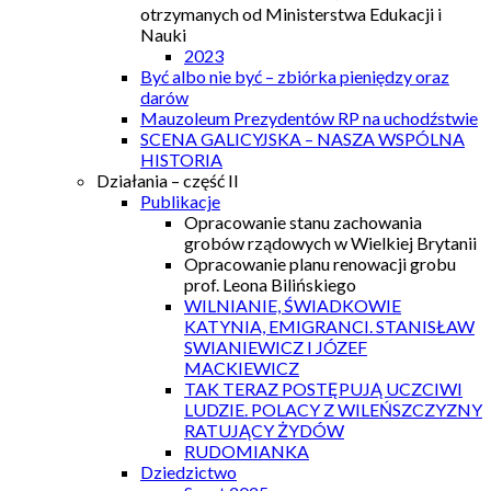
otrzymanych od Ministerstwa Edukacji i
Nauki
2023
Być albo nie być – zbiórka pieniędzy oraz
darów
Mauzoleum Prezydentów RP na uchodźstwie
SCENA GALICYJSKA – NASZA WSPÓLNA
HISTORIA
Działania – część II
Publikacje
Opracowanie stanu zachowania
grobów rządowych w Wielkiej Brytanii
Opracowanie planu renowacji grobu
prof. Leona Bilińskiego
WILNIANIE, ŚWIADKOWIE
KATYNIA, EMIGRANCI. STANISŁAW
SWIANIEWICZ I JÓZEF
MACKIEWICZ
TAK TERAZ POSTĘPUJĄ UCZCIWI
LUDZIE. POLACY Z WILEŃSZCZYZNY
RATUJĄCY ŻYDÓW
RUDOMIANKA
Dziedzictwo