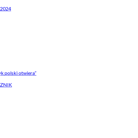
P 2024
k polski otwiera”
CZNIK