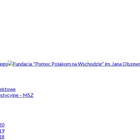
jektowe
estycyjne – MSZ
20
19
18