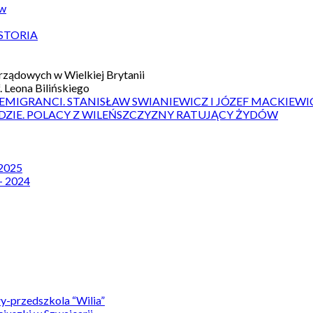
ów
STORIA
ządowych w Wielkiej Brytanii
 Leona Bilińskiego
 EMIGRANCI. STANISŁAW SWIANIEWICZ I JÓZEF MACKIEWI
DZIE. POLACY Z WILEŃSZCZYZNY RATUJĄCY ŻYDÓW
 2025
– 2024
y-przedszkola “Wilia”