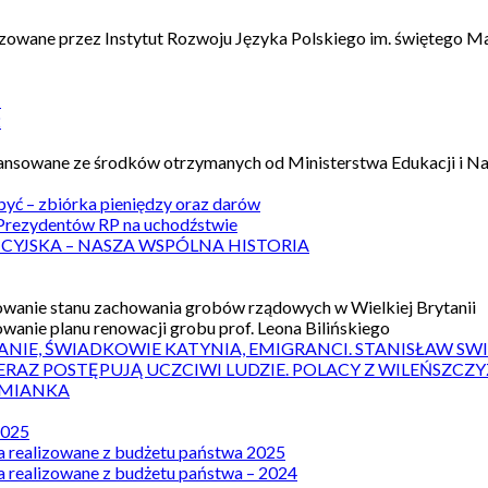
izowane przez Instytut Rozwoju Języka Polskiego im. świętego M
1
2
nansowane ze środków otrzymanych od Ministerstwa Edukacji i N
 być – zbiórka pieniędzy oraz darów
rezydentów RP na uchodźstwie
ICYJSKA – NASZA WSPÓLNA HISTORIA
wanie stanu zachowania grobów rządowych w Wielkiej Brytanii
wanie planu renowacji grobu prof. Leona Bilińskiego
ANIE, ŚWIADKOWIE KATYNIA, EMIGRANCI. STANISŁAW SW
ERAZ POSTĘPUJĄ UCZCIWI LUDZIE. POLACY Z WILEŃSZC
MIANKA
2025
a realizowane z budżetu państwa 2025
a realizowane z budżetu państwa – 2024