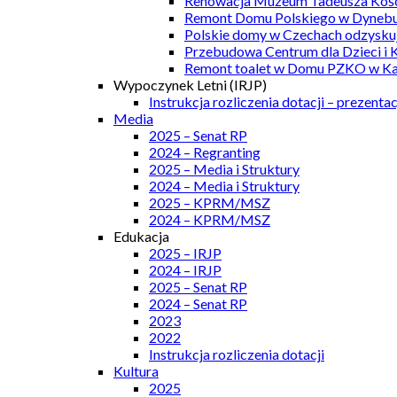
Renowacja Muzeum Tadeusza Kości
Remont Domu Polskiego w Dynebu
Polskie domy w Czechach odzyskuj
Przebudowa Centrum dla Dzieci i 
Remont toalet w Domu PZKO w Kar
Wypoczynek Letni (IRJP)
Instrukcja rozliczenia dotacji – prezentac
Media
2025 – Senat RP
2024 – Regranting
2025 – Media i Struktury
2024 – Media i Struktury
2025 – KPRM/MSZ
2024 – KPRM/MSZ
Edukacja
2025 – IRJP
2024 – IRJP
2025 – Senat RP
2024 – Senat RP
2023
2022
Instrukcja rozliczenia dotacji
Kultura
2025