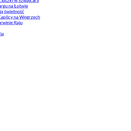
uszki w Szwajcarii
rgu na Łotwie
ą świetność
Kaplicy na Węgrzech
winie Raju
ja