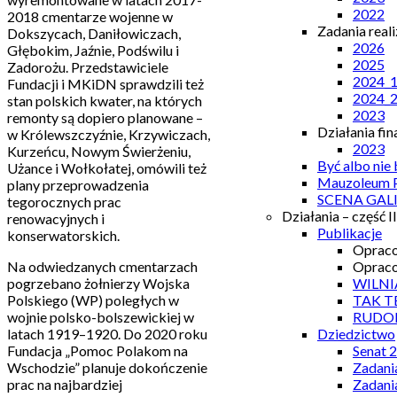
2022
2018 cmentarze wojenne w
Zadania real
Dokszycach, Daniłowiczach,
2026
Głębokim, Jaźnie, Podświlu i
2025
Zadorożu. Przedstawiciele
2024_
Fundacji i MKiDN sprawdzili też
2024_
stan polskich kwater, na których
2023
remonty są dopiero planowane –
Działania fi
w Królewszczyźnie, Krzywiczach,
2023
Kurzeńcu, Nowym Świerżeniu,
Być albo nie
Użance i Wołkołatej, omówili też
Mauzoleum P
plany przeprowadzenia
SCENA GAL
tegorocznych prac
Działania – część II
renowacyjnych i
Publikacje
konserwatorskich.
Opraco
Na odwiedzanych cmentarzach
Opraco
pogrzebano żołnierzy Wojska
WILNI
Polskiego (WP) poległych w
TAK T
wojnie polsko-bolszewickiej w
RUDO
latach 1919–1920. Do 2020 roku
Dziedzictwo
Fundacja „Pomoc Polakom na
Senat 
Wschodzie” planuje dokończenie
Zadani
prac na najbardziej
Zadani