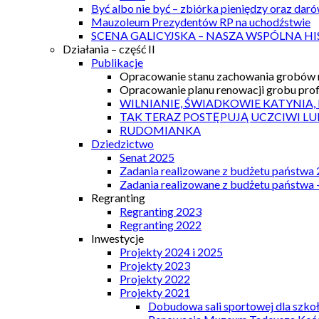
Być albo nie być – zbiórka pieniędzy oraz dar
Mauzoleum Prezydentów RP na uchodźstwie
SCENA GALICYJSKA – NASZA WSPÓLNA HI
Działania – część II
Publikacje
Opracowanie stanu zachowania grobów r
Opracowanie planu renowacji grobu prof.
WILNIANIE, ŚWIADKOWIE KATYNIA,
TAK TERAZ POSTĘPUJĄ UCZCIWI LU
RUDOMIANKA
Dziedzictwo
Senat 2025
Zadania realizowane z budżetu państwa
Zadania realizowane z budżetu państwa 
Regranting
Regranting 2023
Regranting 2022
Inwestycje
Projekty 2024 i 2025
Projekty 2023
Projekty 2022
Projekty 2021
Dobudowa sali sportowej dla szkoł