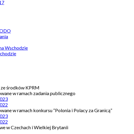
17
 RODO
ania
 na Wschodzie
chodzie
e ze środków KPRM
owane w ramach zadania publicznego
023
022
owane w ramach konkursu “Polonia i Polacy za Granicą”
023
022
e w Czechach i Wielkiej Brytanii