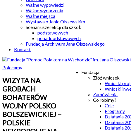
Ważne wypowiedzi
Ważne wydarzenia
Ważne miejsca
Wystawa o Janie Olszewskim
Scenariusze lekcji dla szkół:
podstawowych
ponadpodstawowych
Fundacja Archiwum Jana Olszewskiego
Kontakt
Polecamy
Fundacja
Złóż wniosek
WIZYTA NA
Wnioski pro
GROBACH
Wnioski inw
Zamówienia
BOHATERÓW
Co robimy?
WOJNY POLSKO
Cele
Programy
BOLSZEWICKIEJ –
Działania 20
POLSKIE
Działania 20
Działania 20