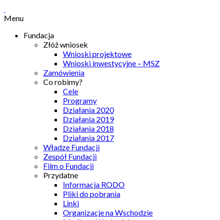
Menu
Fundacja
Złóż wniosek
Wnioski projektowe
Wnioski inwestycyjne – MSZ
Zamówienia
Co robimy?
Cele
Programy
Działania 2020
Działania 2019
Działania 2018
Działania 2017
Władze Fundacji
Zespół Fundacji
Film o Fundacji
Przydatne
Informacja RODO
Pliki do pobrania
Linki
Organizacje na Wschodzie