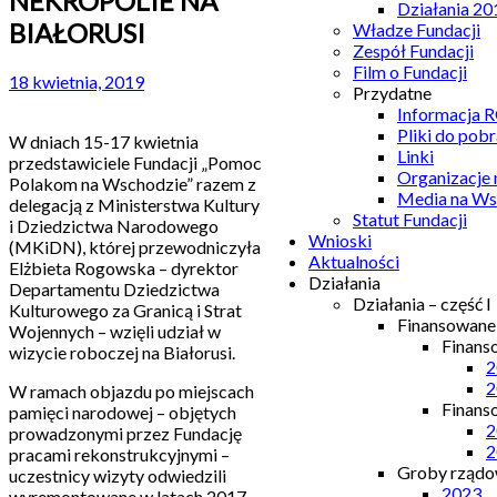
NEKROPOLIE NA
Działania 20
BIAŁORUSI
Władze Fundacji
Zespół Fundacji
Film o Fundacji
18 kwietnia, 2019
Przydatne
Informacja
Pliki do pobr
W dniach 15-17 kwietnia
Linki
przedstawiciele Fundacji „Pomoc
Organizacje
Polakom na Wschodzie” razem z
Media na Ws
delegacją z Ministerstwa Kultury
Statut Fundacji
i Dziedzictwa Narodowego
Wnioski
(MKiDN), której przewodniczyła
Aktualności
Elżbieta Rogowska – dyrektor
Działania
Departamentu Dziedzictwa
Działania – część I
Kulturowego za Granicą i Strat
Finansowan
Wojennych – wzięli udział w
Finans
wizycie roboczej na Białorusi.
2
2
W ramach objazdu po miejscach
Finans
pamięci narodowej – objętych
2
prowadzonymi przez Fundację
2
pracami rekonstrukcyjnymi –
Groby rządow
uczestnicy wizyty odwiedzili
2023
wyremontowane w latach 2017-