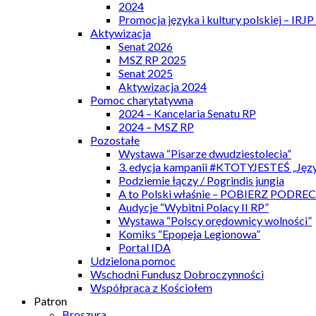
2024
Promocja języka i kultury polskiej – IRJ
Aktywizacja
Senat 2026
MSZ RP 2025
Senat 2025
Aktywizacja 2024
Pomoc charytatywna
2024 – Kancelaria Senatu RP
2024 – MSZ RP
Pozostałe
Wystawa “Pisarze dwudziestolecia”
3. edycja kampanii #KTOTYJESTEŚ „Języ
Podziemie łączy / Pogrindis jungia
A to Polski właśnie – POBIERZ PODRE
Audycje “Wybitni Polacy II RP”
Wystawa “Polscy orędownicy wolności”
Komiks “Epopeja Legionowa”
Portal IDA
Udzielona pomoc
Wschodni Fundusz Dobroczynności
Współpraca z Kościołem
Patron
Broszura