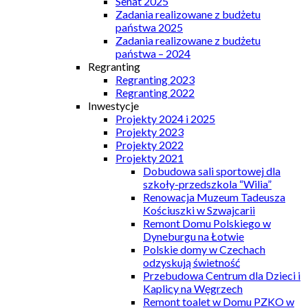
Senat 2025
Zadania realizowane z budżetu
państwa 2025
Zadania realizowane z budżetu
państwa – 2024
Regranting
Regranting 2023
Regranting 2022
Inwestycje
Projekty 2024 i 2025
Projekty 2023
Projekty 2022
Projekty 2021
Dobudowa sali sportowej dla
szkoły-przedszkola “Wilia”
Renowacja Muzeum Tadeusza
Kościuszki w Szwajcarii
Remont Domu Polskiego w
Dyneburgu na Łotwie
Polskie domy w Czechach
odzyskują świetność
Przebudowa Centrum dla Dzieci i
Kaplicy na Węgrzech
Remont toalet w Domu PZKO w