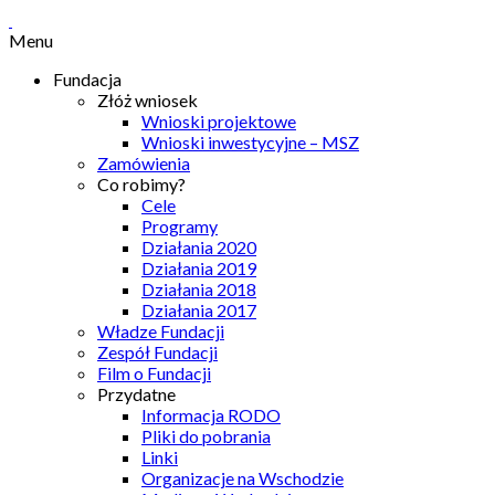
Menu
Fundacja
Złóż wniosek
Wnioski projektowe
Wnioski inwestycyjne – MSZ
Zamówienia
Co robimy?
Cele
Programy
Działania 2020
Działania 2019
Działania 2018
Działania 2017
Władze Fundacji
Zespół Fundacji
Film o Fundacji
Przydatne
Informacja RODO
Pliki do pobrania
Linki
Organizacje na Wschodzie