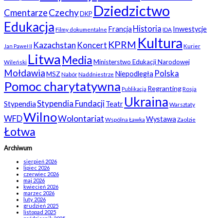
Dziedzictwo
Czechy
Cmentarze
DKP
Edukacja
Historia
Francja
Inwestycje
Filmy dokumentalne
IDA
Kultura
KPRM
Kazachstan
Koncert
Kurier
Jan Paweł II
Litwa
Media
Ministerstwo Edukacji Narodowej
Wileński
Mołdawia
Polska
Niepodległa
MSZ
Nabór
Naddniestrze
Pomoc charytatywna
Regranting
Rosja
Publikacja
Ukraina
Stypendia Fundacji
Stypendia
Teatr
Warsztaty
Wilno
WFD
Wolontariat
Wystawa
Wspólna Ławka
Zaolzie
Łotwa
Archiwum
sierpień 2026
lipiec 2026
czerwiec 2026
maj 2026
kwiecień 2026
marzec 2026
luty 2026
grudzień 2025
listopad 2025