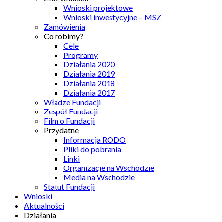
Wnioski projektowe
Wnioski inwestycyjne – MSZ
Zamówienia
Co robimy?
Cele
Programy
Działania 2020
Działania 2019
Działania 2018
Działania 2017
Władze Fundacji
Zespół Fundacji
Film o Fundacji
Przydatne
Informacja RODO
Pliki do pobrania
Linki
Organizacje na Wschodzie
Media na Wschodzie
Statut Fundacji
Wnioski
Aktualności
Działania