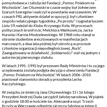
pomysłodawca i założyciel Fundacji „Pomoc Polakom na
Wschodzie”. Jan Olszewski w czasie wojny był żołnierzem
Szarych Szeregów i walczył w powstaniu warszawskim. W
czasach PRL aktywnie działał w opozycji, był członkiem
zespołu redakcyjnego tygodnika „Po prostu” i sygnatariuszem
Listu 59, należał do Klubu Krzywego Koła. W procesach
politycznych bronił m.in. Melchiora Wańkowicza, Jacka
Kuronia i Karola Modzelewskiego. W 1968 roku stanął w
obronie studentów aresztowanych w manifestacjach
marcowych, a dwa lata później był obrońcą w procesie
członków organizacji niepodległościowej „Ruch”.
Zaangażowany w działalność „Solidarności” stał się jednym z
autorów jej pierwszego statutu.
W latach 1991–1992 był prezesem Rady Ministrów i to za jego
urzędowania została podjęta decyzja o utworzeniu Fundacji
„Pomoc Polakom na Wschodzie”. W latach 2006–2010
piastował stanowisko doradcy prezydenta Lecha
Kaczyńskiego.
W związku ze śmiercią Jana Olszewskiego 15 i 16 lutego
Prezydent Andrzej Duda zarządził żałobę narodową. W piątek
o godzinie 18.00 w kościele św. Aleksandra na pl. Trzech
Krzyży w Warszawie odbędzie się msza żałobna w intencji