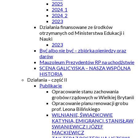
2025
2024_1
2024_2
2023
Działania finansowane ze środków
otrzymanych od Ministerstwa Edukacji i
Nauki
2023
Być albo nie być – zbiórka pieniędzy oraz
darów
Mauzoleum Prezydentów RP na uchodźstwie
SCENA GALICYJSKA – NASZA WSPÓLNA
HISTORIA
Działania – część II
Publikacje
Opracowanie stanu zachowania
grobów rządowych w Wielkiej Brytanii
Opracowanie planu renowacji grobu
prof. Leona Bilińskiego
WILNIANIE, ŚWIADKOWIE
KATYNIA, EMIGRANCI. STANISŁAW
SWIANIEWICZ I JÓZEF
MACKIEWICZ