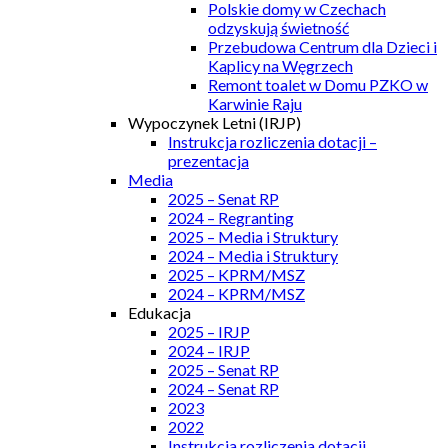
Polskie domy w Czechach
odzyskują świetność
Przebudowa Centrum dla Dzieci i
Kaplicy na Węgrzech
Remont toalet w Domu PZKO w
Karwinie Raju
Wypoczynek Letni (IRJP)
Instrukcja rozliczenia dotacji –
prezentacja
Media
2025 – Senat RP
2024 – Regranting
2025 – Media i Struktury
2024 – Media i Struktury
2025 – KPRM/MSZ
2024 – KPRM/MSZ
Edukacja
2025 – IRJP
2024 – IRJP
2025 – Senat RP
2024 – Senat RP
2023
2022
Instrukcja rozliczenia dotacji