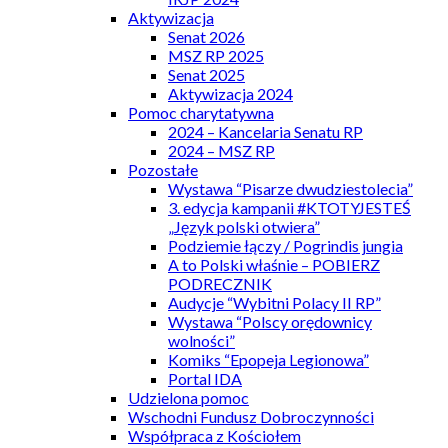
Aktywizacja
Senat 2026
MSZ RP 2025
Senat 2025
Aktywizacja 2024
Pomoc charytatywna
2024 – Kancelaria Senatu RP
2024 – MSZ RP
Pozostałe
Wystawa “Pisarze dwudziestolecia”
3. edycja kampanii #KTOTYJESTEŚ
„Język polski otwiera”
Podziemie łączy / Pogrindis jungia
A to Polski właśnie – POBIERZ
PODRECZNIK
Audycje “Wybitni Polacy II RP”
Wystawa “Polscy orędownicy
wolności”
Komiks “Epopeja Legionowa”
Portal IDA
Udzielona pomoc
Wschodni Fundusz Dobroczynności
Współpraca z Kościołem