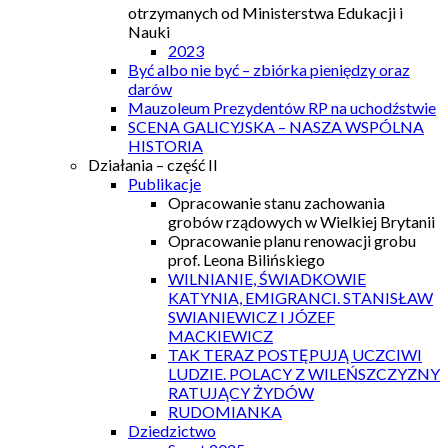
otrzymanych od Ministerstwa Edukacji i
Nauki
2023
Być albo nie być – zbiórka pieniędzy oraz
darów
Mauzoleum Prezydentów RP na uchodźstwie
SCENA GALICYJSKA – NASZA WSPÓLNA
HISTORIA
Działania – część II
Publikacje
Opracowanie stanu zachowania
grobów rządowych w Wielkiej Brytanii
Opracowanie planu renowacji grobu
prof. Leona Bilińskiego
WILNIANIE, ŚWIADKOWIE
KATYNIA, EMIGRANCI. STANISŁAW
SWIANIEWICZ I JÓZEF
MACKIEWICZ
TAK TERAZ POSTĘPUJĄ UCZCIWI
LUDZIE. POLACY Z WILEŃSZCZYZNY
RATUJĄCY ŻYDÓW
RUDOMIANKA
Dziedzictwo