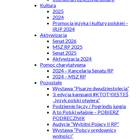
Kultura
2025
2024
Promocja języka i kultury polskiej –
IRJP 2024
Aktywizacja
Senat 2026
MSZ RP 2025
Senat 2025
Aktywizacja 2024
Pomoc charytatywna
2024 – Kancelaria Senatu RP
2024 – MSZ RP
Pozostałe
Wystawa “Pisarze dwudziestolecia”
3. edycja kampanii #KTOTYJESTEŚ
„Język polski otwiera”
Podziemie łączy / Pogrindis jungia
A to Polski właśnie – POBIERZ
PODRECZNIK
Audycje “Wybitni Polacy II RP”
Wystawa “Polscy orędownicy
wolności”