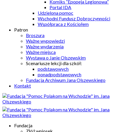
Komiks “Epopeja Legionowa”
Portal IDA
Udzielona pomoc
Wschodni Fundusz Dobroczynności
Współpraca z Kościołem
Patron
Broszura
Ważne wypowiedzi
Ważne wydarzenia
Ważne miejsca
Wystawa o Janie Olszewskim
Scenariusze lekcji dla szkół:
podstawowych
ponadpodstawowych
Fundacja Archiwum Jana Olszewskiego
Kontakt
Fundacja
Złóż wniosek