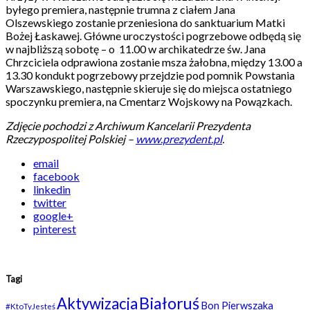
byłego premiera, następnie trumna z ciałem Jana
Olszewskiego zostanie przeniesiona do sanktuarium Matki
Bożej Łaskawej. Główne uroczystości pogrzebowe odbędą się
w najbliższą sobotę – o 11.00 w archikatedrze św. Jana
Chrzciciela odprawiona zostanie msza żałobna, między 13.00 a
13.30 kondukt pogrzebowy przejdzie pod pomnik Powstania
Warszawskiego, następnie skieruje się do miejsca ostatniego
spoczynku premiera, na Cmentarz Wojskowy na Powązkach.
Zdjęcie pochodzi z Archiwum Kancelarii Prezydenta
Rzeczypospolitej Polskiej –
www.prezydent.pl
.
email
facebook
linkedin
twitter
google+
pinterest
Tagi
Białoruś
Aktywizacja
Bon Pierwszaka
#KtoTyJesteś