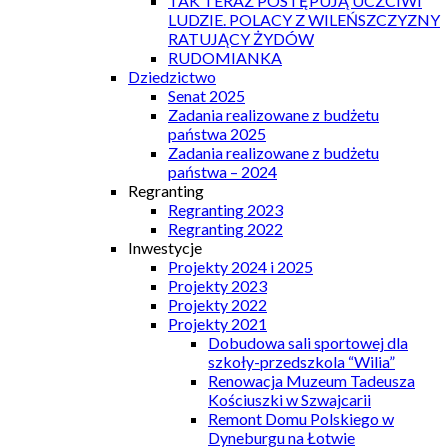
TAK TERAZ POSTĘPUJĄ UCZCIWI
LUDZIE. POLACY Z WILEŃSZCZYZNY
RATUJĄCY ŻYDÓW
RUDOMIANKA
Dziedzictwo
Senat 2025
Zadania realizowane z budżetu
państwa 2025
Zadania realizowane z budżetu
państwa – 2024
Regranting
Regranting 2023
Regranting 2022
Inwestycje
Projekty 2024 i 2025
Projekty 2023
Projekty 2022
Projekty 2021
Dobudowa sali sportowej dla
szkoły-przedszkola “Wilia”
Renowacja Muzeum Tadeusza
Kościuszki w Szwajcarii
Remont Domu Polskiego w
Dyneburgu na Łotwie