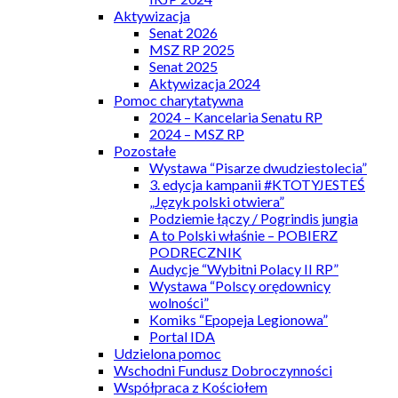
Aktywizacja
Senat 2026
MSZ RP 2025
Senat 2025
Aktywizacja 2024
Pomoc charytatywna
2024 – Kancelaria Senatu RP
2024 – MSZ RP
Pozostałe
Wystawa “Pisarze dwudziestolecia”
3. edycja kampanii #KTOTYJESTEŚ
„Język polski otwiera”
Podziemie łączy / Pogrindis jungia
A to Polski właśnie – POBIERZ
PODRECZNIK
Audycje “Wybitni Polacy II RP”
Wystawa “Polscy orędownicy
wolności”
Komiks “Epopeja Legionowa”
Portal IDA
Udzielona pomoc
Wschodni Fundusz Dobroczynności
Współpraca z Kościołem