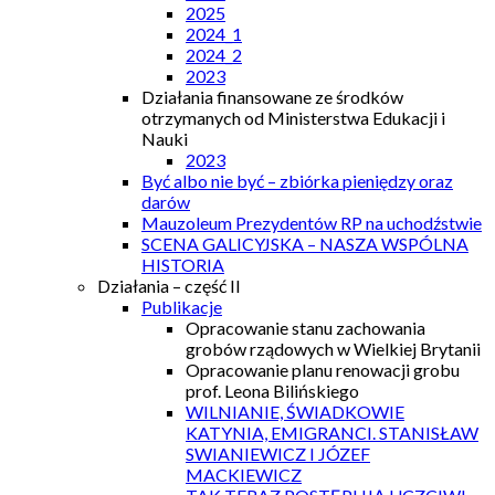
2025
2024_1
2024_2
2023
Działania finansowane ze środków
otrzymanych od Ministerstwa Edukacji i
Nauki
2023
Być albo nie być – zbiórka pieniędzy oraz
darów
Mauzoleum Prezydentów RP na uchodźstwie
SCENA GALICYJSKA – NASZA WSPÓLNA
HISTORIA
Działania – część II
Publikacje
Opracowanie stanu zachowania
grobów rządowych w Wielkiej Brytanii
Opracowanie planu renowacji grobu
prof. Leona Bilińskiego
WILNIANIE, ŚWIADKOWIE
KATYNIA, EMIGRANCI. STANISŁAW
SWIANIEWICZ I JÓZEF
MACKIEWICZ