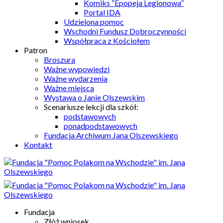
Komiks “Epopeja Legionowa”
Portal IDA
Udzielona pomoc
Wschodni Fundusz Dobroczynności
Współpraca z Kościołem
Patron
Broszura
Ważne wypowiedzi
Ważne wydarzenia
Ważne miejsca
Wystawa o Janie Olszewskim
Scenariusze lekcji dla szkół:
podstawowych
ponadpodstawowych
Fundacja Archiwum Jana Olszewskiego
Kontakt
Fundacja
Złóż wniosek