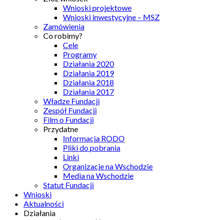
Wnioski projektowe
Wnioski inwestycyjne – MSZ
Zamówienia
Co robimy?
Cele
Programy
Działania 2020
Działania 2019
Działania 2018
Działania 2017
Władze Fundacji
Zespół Fundacji
Film o Fundacji
Przydatne
Informacja RODO
Pliki do pobrania
Linki
Organizacje na Wschodzie
Media na Wschodzie
Statut Fundacji
Wnioski
Aktualności
Działania