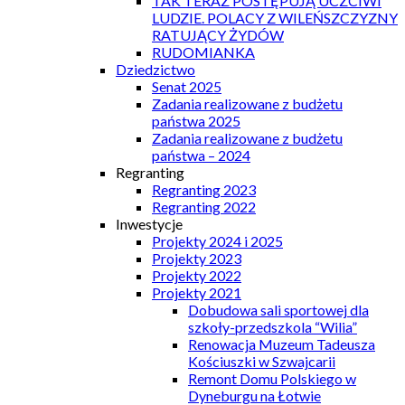
TAK TERAZ POSTĘPUJĄ UCZCIWI
LUDZIE. POLACY Z WILEŃSZCZYZNY
RATUJĄCY ŻYDÓW
RUDOMIANKA
Dziedzictwo
Senat 2025
Zadania realizowane z budżetu
państwa 2025
Zadania realizowane z budżetu
państwa – 2024
Regranting
Regranting 2023
Regranting 2022
Inwestycje
Projekty 2024 i 2025
Projekty 2023
Projekty 2022
Projekty 2021
Dobudowa sali sportowej dla
szkoły-przedszkola “Wilia”
Renowacja Muzeum Tadeusza
Kościuszki w Szwajcarii
Remont Domu Polskiego w
Dyneburgu na Łotwie