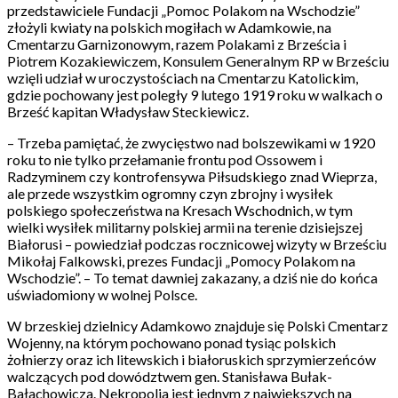
przedstawiciele Fundacji „Pomoc Polakom na Wschodzie”
złożyli kwiaty na polskich mogiłach w Adamkowie, na
Cmentarzu Garnizonowym, razem Polakami z Brześcia i
Piotrem Kozakiewiczem, Konsulem Generalnym RP w Brześciu
wzięli udział w uroczystościach na Cmentarzu Katolickim,
gdzie pochowany jest poległy 9 lutego 1919 roku w walkach o
Brześć kapitan Władysław Steckiewicz.
– Trzeba pamiętać, że zwycięstwo nad bolszewikami w 1920
roku to nie tylko przełamanie frontu pod Ossowem i
Radzyminem czy kontrofensywa Piłsudskiego znad Wieprza,
ale przede wszystkim ogromny czyn zbrojny i wysiłek
polskiego społeczeństwa na Kresach Wschodnich, w tym
wielki wysiłek militarny polskiej armii na terenie dzisiejszej
Białorusi – powiedział podczas rocznicowej wizyty w Brześciu
Mikołaj Falkowski, prezes Fundacji „Pomocy Polakom na
Wschodzie”. – To temat dawniej zakazany, a dziś nie do końca
uświadomiony w wolnej Polsce.
W brzeskiej dzielnicy Adamkowo znajduje się Polski Cmentarz
Wojenny, na którym pochowano ponad tysiąc polskich
żołnierzy oraz ich litewskich i białoruskich sprzymierzeńców
walczących pod dowództwem gen. Stanisława Bułak-
Bałachowicza. Nekropolia jest jednym z największych na