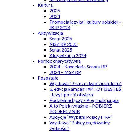
Kultura
2025
2024
Promocja języka i kultury polskiej –
IRJP 2024
Aktywizacja
Senat 2026
MSZ RP 2025
Senat 2025
Aktywizacja 2024
Pomoc charytatywna
2024 – Kancelaria Senatu RP
2024 – MSZ RP
Pozostałe
Wystawa “Pisarze dwudziestolecia”
3. edycja kampanii #KTOTYJESTEŚ
„Język polski otwiera”
Podziemie łączy / Pogrindis jungia
A to Polski właśnie – POBIERZ
PODRECZNIK
Audycje “Wybitni Polacy II RP”
Wystawa “Polscy orędownicy
wolności”