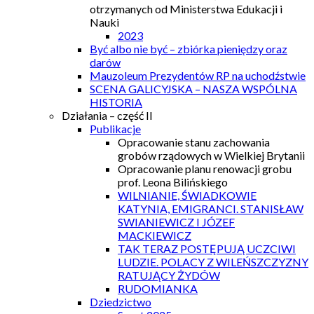
otrzymanych od Ministerstwa Edukacji i
Nauki
2023
Być albo nie być – zbiórka pieniędzy oraz
darów
Mauzoleum Prezydentów RP na uchodźstwie
SCENA GALICYJSKA – NASZA WSPÓLNA
HISTORIA
Działania – część II
Publikacje
Opracowanie stanu zachowania
grobów rządowych w Wielkiej Brytanii
Opracowanie planu renowacji grobu
prof. Leona Bilińskiego
WILNIANIE, ŚWIADKOWIE
KATYNIA, EMIGRANCI. STANISŁAW
SWIANIEWICZ I JÓZEF
MACKIEWICZ
TAK TERAZ POSTĘPUJĄ UCZCIWI
LUDZIE. POLACY Z WILEŃSZCZYZNY
RATUJĄCY ŻYDÓW
RUDOMIANKA
Dziedzictwo