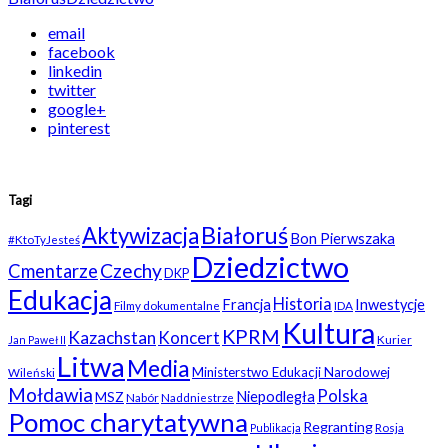
email
facebook
linkedin
twitter
google+
pinterest
Tagi
Białoruś
Aktywizacja
Bon Pierwszaka
#KtoTyJesteś
Dziedzictwo
Czechy
Cmentarze
DKP
Edukacja
Historia
Francja
Inwestycje
Filmy dokumentalne
IDA
Kultura
KPRM
Kazachstan
Koncert
Kurier
Jan Paweł II
Litwa
Media
Ministerstwo Edukacji Narodowej
Wileński
Mołdawia
Polska
Niepodległa
MSZ
Nabór
Naddniestrze
Pomoc charytatywna
Regranting
Rosja
Publikacja