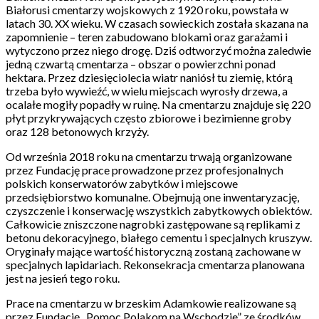
Białorusi cmentarzy wojskowych z 1920 roku, powstała w
latach 30. XX wieku. W czasach sowieckich została skazana na
zapomnienie – teren zabudowano blokami oraz garażami i
wytyczono przez niego drogę. Dziś odtworzyć można zaledwie
jedną czwartą cmentarza – obszar o powierzchni ponad
hektara. Przez dziesięciolecia wiatr naniósł tu ziemię, którą
trzeba było wywieźć, w wielu miejscach wyrosły drzewa, a
ocalałe mogiły popadły w ruinę. Na cmentarzu znajduje się 220
płyt przykrywających często zbiorowe i bezimienne groby
oraz 128 betonowych krzyży.
Od września 2018 roku na cmentarzu trwają organizowane
przez Fundację prace prowadzone przez profesjonalnych
polskich konserwatorów zabytków i miejscowe
przedsiębiorstwo komunalne. Obejmują one inwentaryzację,
czyszczenie i konserwację wszystkich zabytkowych obiektów.
Całkowicie zniszczone nagrobki zastępowane są replikami z
betonu dekoracyjnego, białego cementu i specjalnych kruszyw.
Oryginały mające wartość historyczną zostaną zachowane w
specjalnych lapidariach. Rekonsekracja cmentarza planowana
jest na jesień tego roku.
Prace na cmentarzu w brzeskim Adamkowie realizowane są
przez Fundację „Pomoc Polakom na Wschodzie” ze środków