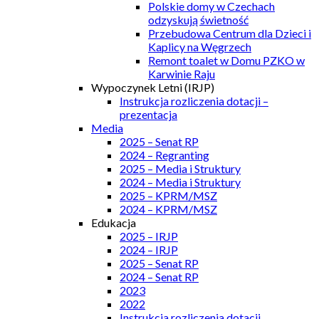
Polskie domy w Czechach
odzyskują świetność
Przebudowa Centrum dla Dzieci i
Kaplicy na Węgrzech
Remont toalet w Domu PZKO w
Karwinie Raju
Wypoczynek Letni (IRJP)
Instrukcja rozliczenia dotacji –
prezentacja
Media
2025 – Senat RP
2024 – Regranting
2025 – Media i Struktury
2024 – Media i Struktury
2025 – KPRM/MSZ
2024 – KPRM/MSZ
Edukacja
2025 – IRJP
2024 – IRJP
2025 – Senat RP
2024 – Senat RP
2023
2022
Instrukcja rozliczenia dotacji