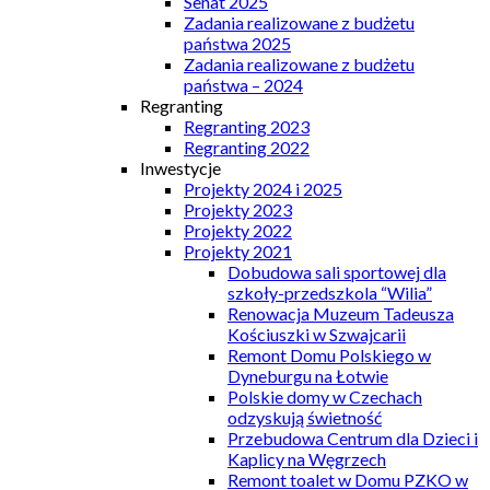
Senat 2025
Zadania realizowane z budżetu
państwa 2025
Zadania realizowane z budżetu
państwa – 2024
Regranting
Regranting 2023
Regranting 2022
Inwestycje
Projekty 2024 i 2025
Projekty 2023
Projekty 2022
Projekty 2021
Dobudowa sali sportowej dla
szkoły-przedszkola “Wilia”
Renowacja Muzeum Tadeusza
Kościuszki w Szwajcarii
Remont Domu Polskiego w
Dyneburgu na Łotwie
Polskie domy w Czechach
odzyskują świetność
Przebudowa Centrum dla Dzieci i
Kaplicy na Węgrzech
Remont toalet w Domu PZKO w