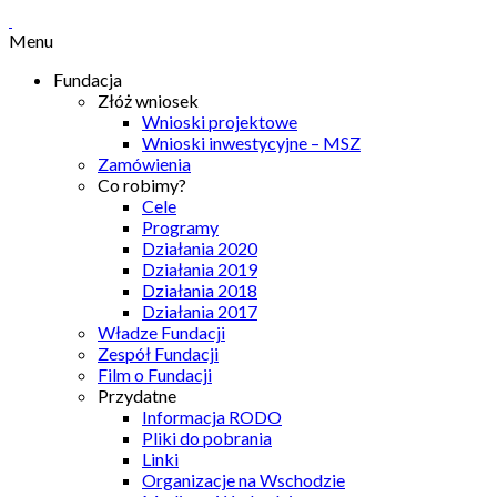
Menu
Fundacja
Złóż wniosek
Wnioski projektowe
Wnioski inwestycyjne – MSZ
Zamówienia
Co robimy?
Cele
Programy
Działania 2020
Działania 2019
Działania 2018
Działania 2017
Władze Fundacji
Zespół Fundacji
Film o Fundacji
Przydatne
Informacja RODO
Pliki do pobrania
Linki
Organizacje na Wschodzie