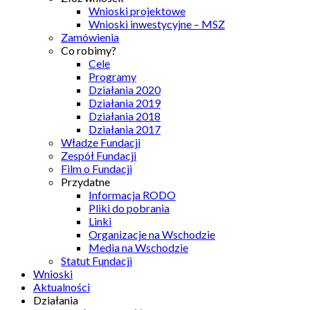
Wnioski projektowe
Wnioski inwestycyjne – MSZ
Zamówienia
Co robimy?
Cele
Programy
Działania 2020
Działania 2019
Działania 2018
Działania 2017
Władze Fundacji
Zespół Fundacji
Film o Fundacji
Przydatne
Informacja RODO
Pliki do pobrania
Linki
Organizacje na Wschodzie
Media na Wschodzie
Statut Fundacji
Wnioski
Aktualności
Działania