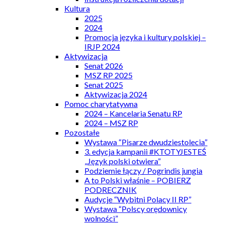
Kultura
2025
2024
Promocja języka i kultury polskiej –
IRJP 2024
Aktywizacja
Senat 2026
MSZ RP 2025
Senat 2025
Aktywizacja 2024
Pomoc charytatywna
2024 – Kancelaria Senatu RP
2024 – MSZ RP
Pozostałe
Wystawa “Pisarze dwudziestolecia”
3. edycja kampanii #KTOTYJESTEŚ
„Język polski otwiera”
Podziemie łączy / Pogrindis jungia
A to Polski właśnie – POBIERZ
PODRECZNIK
Audycje “Wybitni Polacy II RP”
Wystawa “Polscy orędownicy
wolności”