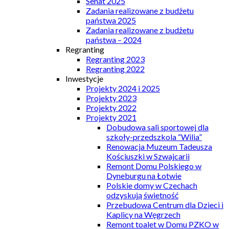
Senat 2025
Zadania realizowane z budżetu
państwa 2025
Zadania realizowane z budżetu
państwa – 2024
Regranting
Regranting 2023
Regranting 2022
Inwestycje
Projekty 2024 i 2025
Projekty 2023
Projekty 2022
Projekty 2021
Dobudowa sali sportowej dla
szkoły-przedszkola “Wilia”
Renowacja Muzeum Tadeusza
Kościuszki w Szwajcarii
Remont Domu Polskiego w
Dyneburgu na Łotwie
Polskie domy w Czechach
odzyskują świetność
Przebudowa Centrum dla Dzieci i
Kaplicy na Węgrzech
Remont toalet w Domu PZKO w