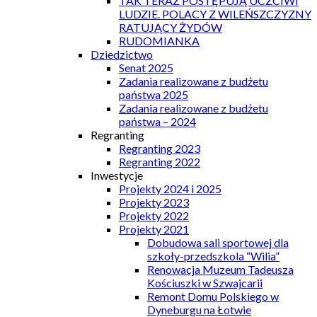
TAK TERAZ POSTĘPUJĄ UCZCIWI
LUDZIE. POLACY Z WILEŃSZCZYZNY
RATUJĄCY ŻYDÓW
RUDOMIANKA
Dziedzictwo
Senat 2025
Zadania realizowane z budżetu
państwa 2025
Zadania realizowane z budżetu
państwa – 2024
Regranting
Regranting 2023
Regranting 2022
Inwestycje
Projekty 2024 i 2025
Projekty 2023
Projekty 2022
Projekty 2021
Dobudowa sali sportowej dla
szkoły-przedszkola “Wilia”
Renowacja Muzeum Tadeusza
Kościuszki w Szwajcarii
Remont Domu Polskiego w
Dyneburgu na Łotwie