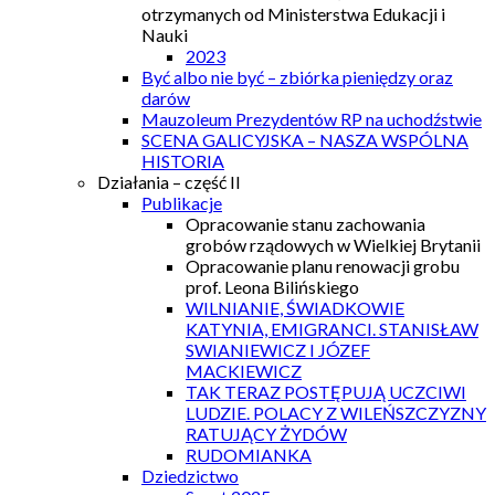
otrzymanych od Ministerstwa Edukacji i
Nauki
2023
Być albo nie być – zbiórka pieniędzy oraz
darów
Mauzoleum Prezydentów RP na uchodźstwie
SCENA GALICYJSKA – NASZA WSPÓLNA
HISTORIA
Działania – część II
Publikacje
Opracowanie stanu zachowania
grobów rządowych w Wielkiej Brytanii
Opracowanie planu renowacji grobu
prof. Leona Bilińskiego
WILNIANIE, ŚWIADKOWIE
KATYNIA, EMIGRANCI. STANISŁAW
SWIANIEWICZ I JÓZEF
MACKIEWICZ
TAK TERAZ POSTĘPUJĄ UCZCIWI
LUDZIE. POLACY Z WILEŃSZCZYZNY
RATUJĄCY ŻYDÓW
RUDOMIANKA
Dziedzictwo