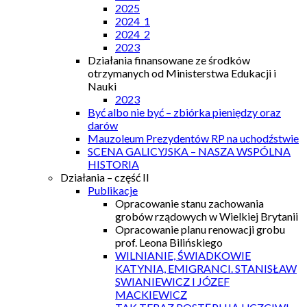
2025
2024_1
2024_2
2023
Działania finansowane ze środków
otrzymanych od Ministerstwa Edukacji i
Nauki
2023
Być albo nie być – zbiórka pieniędzy oraz
darów
Mauzoleum Prezydentów RP na uchodźstwie
SCENA GALICYJSKA – NASZA WSPÓLNA
HISTORIA
Działania – część II
Publikacje
Opracowanie stanu zachowania
grobów rządowych w Wielkiej Brytanii
Opracowanie planu renowacji grobu
prof. Leona Bilińskiego
WILNIANIE, ŚWIADKOWIE
KATYNIA, EMIGRANCI. STANISŁAW
SWIANIEWICZ I JÓZEF
MACKIEWICZ