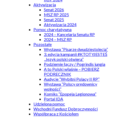
Aktywizacja
Senat 2026
MSZ RP 2025
Senat 2025
Aktywizacja 2024
Pomoc charytatywna
2024 – Kancelaria Senatu RP
2024 – MSZ RP
Pozostałe
Wystawa “Pisarze dwudziestolecia”
3. edycja kampanii #KTOTYJESTEŚ
„Język polski otwiera”
Podziemie łączy / Pogrindis jungia
A to Polski właśnie – POBIERZ
PODRECZNIK
Audycje “Wybitni Polacy II RP”
Wystawa “Polscy orędownicy
wolności”
Komiks “Epopeja Legionowa”
Portal IDA
Udzielona pomoc
Wschodni Fundusz Dobroczynności
Współpraca z Kościołem