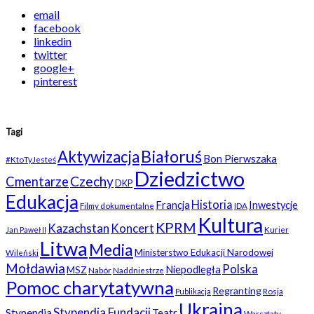
email
facebook
linkedin
twitter
google+
pinterest
Tagi
Białoruś
Aktywizacja
Bon Pierwszaka
#KtoTyJesteś
Dziedzictwo
Czechy
Cmentarze
DKP
Edukacja
Historia
Francja
Inwestycje
Filmy dokumentalne
IDA
Kultura
KPRM
Kazachstan
Koncert
Kurier
Jan Paweł II
Litwa
Media
Ministerstwo Edukacji Narodowej
Wileński
Mołdawia
Polska
Niepodległa
MSZ
Nabór
Naddniestrze
Pomoc charytatywna
Regranting
Rosja
Publikacja
Ukraina
Stypendia Fundacji
Stypendia
Teatr
Warsztaty