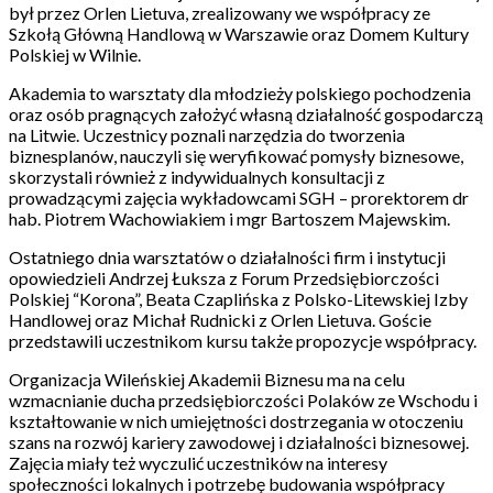
był przez Orlen Lietuva, zrealizowany we współpracy ze
Szkołą Główną Handlową w Warszawie oraz Domem Kultury
Polskiej w Wilnie.
Akademia to warsztaty dla młodzieży polskiego pochodzenia
oraz osób pragnących założyć własną działalność gospodarczą
na Litwie. Uczestnicy poznali narzędzia do tworzenia
biznesplanów, nauczyli się weryfikować pomysły biznesowe,
skorzystali również z indywidualnych konsultacji z
prowadzącymi zajęcia wykładowcami SGH – prorektorem dr
hab. Piotrem Wachowiakiem i mgr Bartoszem Majewskim.
Ostatniego dnia warsztatów o działalności firm i instytucji
opowiedzieli Andrzej Łuksza z Forum Przedsiębiorczości
Polskiej “Korona”, Beata Czaplińska z Polsko-Litewskiej Izby
Handlowej oraz Michał Rudnicki z Orlen Lietuva. Goście
przedstawili uczestnikom kursu także propozycje współpracy.
Organizacja Wileńskiej Akademii Biznesu ma na celu
wzmacnianie ducha przedsiębiorczości Polaków ze Wschodu i
kształtowanie w nich umiejętności dostrzegania w otoczeniu
szans na rozwój kariery zawodowej i działalności biznesowej.
Zajęcia miały też wyczulić uczestników na interesy
społeczności lokalnych i potrzebę budowania współpracy