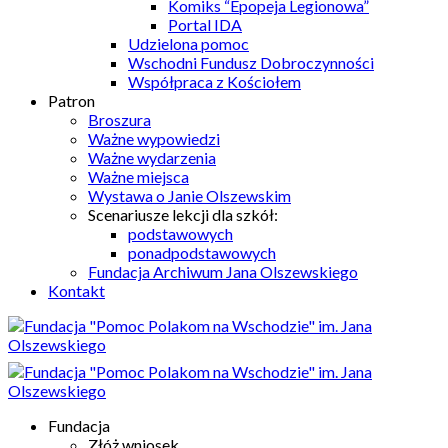
Komiks “Epopeja Legionowa”
Portal IDA
Udzielona pomoc
Wschodni Fundusz Dobroczynności
Współpraca z Kościołem
Patron
Broszura
Ważne wypowiedzi
Ważne wydarzenia
Ważne miejsca
Wystawa o Janie Olszewskim
Scenariusze lekcji dla szkół:
podstawowych
ponadpodstawowych
Fundacja Archiwum Jana Olszewskiego
Kontakt
Fundacja
Złóż wniosek