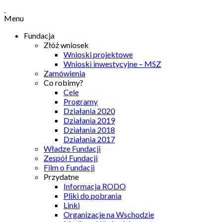
Menu
Fundacja
Złóż wniosek
Wnioski projektowe
Wnioski inwestycyjne – MSZ
Zamówienia
Co robimy?
Cele
Programy
Działania 2020
Działania 2019
Działania 2018
Działania 2017
Władze Fundacji
Zespół Fundacji
Film o Fundacji
Przydatne
Informacja RODO
Pliki do pobrania
Linki
Organizacje na Wschodzie