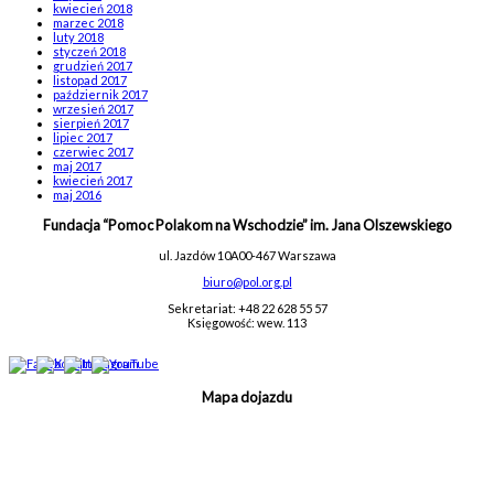
kwiecień 2018
marzec 2018
luty 2018
styczeń 2018
grudzień 2017
listopad 2017
październik 2017
wrzesień 2017
sierpień 2017
lipiec 2017
czerwiec 2017
maj 2017
kwiecień 2017
maj 2016
Fundacja “Pomoc Polakom na Wschodzie” im. Jana Olszewskiego
ul. Jazdów 10A
00-467 Warszawa
biuro@pol.org.pl
Sekretariat: +48 22 628 55 57
Księgowość: wew. 113
Mapa dojazdu