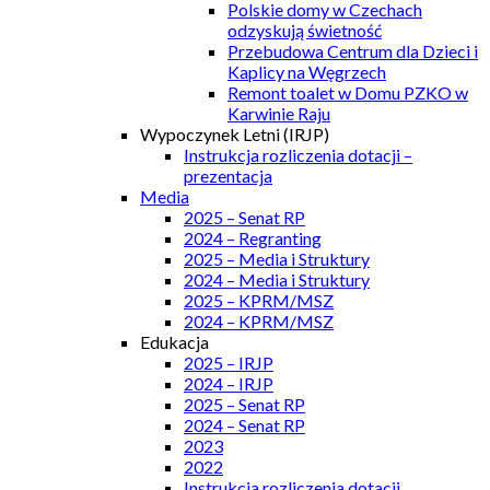
Polskie domy w Czechach
odzyskują świetność
Przebudowa Centrum dla Dzieci i
Kaplicy na Węgrzech
Remont toalet w Domu PZKO w
Karwinie Raju
Wypoczynek Letni (IRJP)
Instrukcja rozliczenia dotacji –
prezentacja
Media
2025 – Senat RP
2024 – Regranting
2025 – Media i Struktury
2024 – Media i Struktury
2025 – KPRM/MSZ
2024 – KPRM/MSZ
Edukacja
2025 – IRJP
2024 – IRJP
2025 – Senat RP
2024 – Senat RP
2023
2022
Instrukcja rozliczenia dotacji