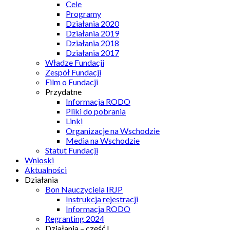
Cele
Programy
Działania 2020
Działania 2019
Działania 2018
Działania 2017
Władze Fundacji
Zespół Fundacji
Film o Fundacji
Przydatne
Informacja RODO
Pliki do pobrania
Linki
Organizacje na Wschodzie
Media na Wschodzie
Statut Fundacji
Wnioski
Aktualności
Działania
Bon Nauczyciela IRJP
Instrukcja rejestracji
Informacja RODO
Regranting 2024
Działania – część I