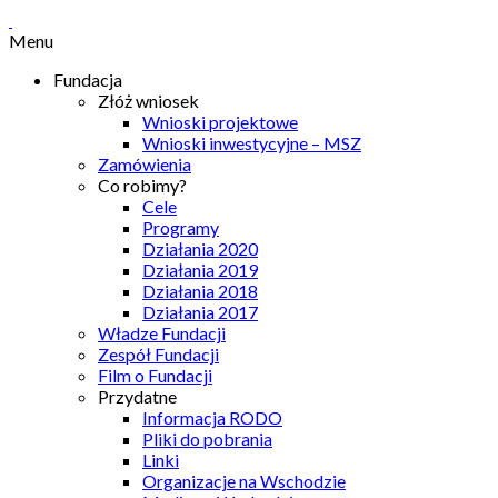
Menu
Fundacja
Złóż wniosek
Wnioski projektowe
Wnioski inwestycyjne – MSZ
Zamówienia
Co robimy?
Cele
Programy
Działania 2020
Działania 2019
Działania 2018
Działania 2017
Władze Fundacji
Zespół Fundacji
Film o Fundacji
Przydatne
Informacja RODO
Pliki do pobrania
Linki
Organizacje na Wschodzie