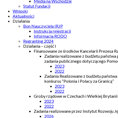
Media na Wschodzie
Statut Fundacji
Wnioski
Aktualności
Działania
Bon Nauczyciela IRJP
Instrukcja rejestracji
Informacja RODO
Regranting 2024
Działania – część I
Finansowane ze środków Kancelarii Prezesa R
Zadania realizowane z budżetu państwa
zadania publicznego dotyczącego Pomocy
2023
2022
Zadania Realizowane z budżetu państwa
konkursu “Polonia i Polacy za Granicą”
2023
2022
Groby rządowe w Czechach i Wielkiej Brytanii
2023
2022
Zadania realizowane przez Instytut Rozwoju J
2026