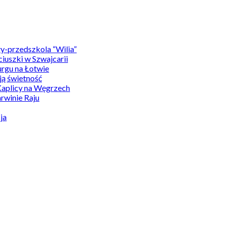
y-przedszkola “Wilia”
uszki w Szwajcarii
rgu na Łotwie
ą świetność
Kaplicy na Węgrzech
winie Raju
ja