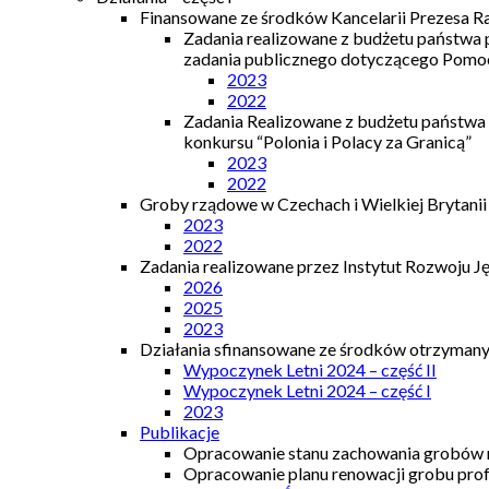
Finansowane ze środków Kancelarii Prezesa R
Zadania realizowane z budżetu państwa
zadania publicznego dotyczącego Pomocy
2023
2022
Zadania Realizowane z budżetu państwa
konkursu “Polonia i Polacy za Granicą”
2023
2022
Groby rządowe w Czechach i Wielkiej Brytanii
2023
2022
Zadania realizowane przez Instytut Rozwoju J
2026
2025
2023
Działania sfinansowane ze środków otrzymanyc
Wypoczynek Letni 2024 – część II
Wypoczynek Letni 2024 – część I
2023
Publikacje
Opracowanie stanu zachowania grobów r
Opracowanie planu renowacji grobu prof.