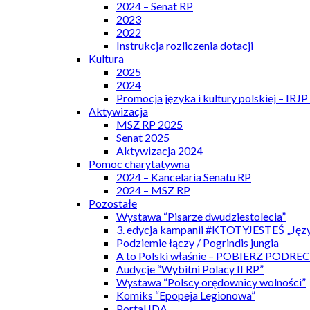
2024 – Senat RP
2023
2022
Instrukcja rozliczenia dotacji
Kultura
2025
2024
Promocja języka i kultury polskiej – IRJ
Aktywizacja
MSZ RP 2025
Senat 2025
Aktywizacja 2024
Pomoc charytatywna
2024 – Kancelaria Senatu RP
2024 – MSZ RP
Pozostałe
Wystawa “Pisarze dwudziestolecia”
3. edycja kampanii #KTOTYJESTEŚ „Języ
Podziemie łączy / Pogrindis jungia
A to Polski właśnie – POBIERZ PODRE
Audycje “Wybitni Polacy II RP”
Wystawa “Polscy orędownicy wolności”
Komiks “Epopeja Legionowa”
Portal IDA