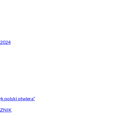
P 2024
k polski otwiera”
CZNIK