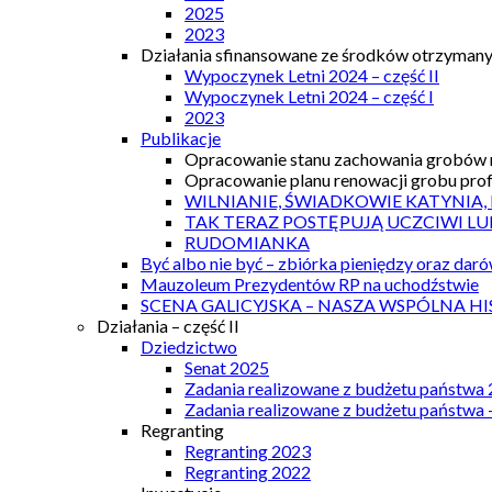
2025
2023
Działania sfinansowane ze środków otrzymanyc
Wypoczynek Letni 2024 – część II
Wypoczynek Letni 2024 – część I
2023
Publikacje
Opracowanie stanu zachowania grobów r
Opracowanie planu renowacji grobu prof.
WILNIANIE, ŚWIADKOWIE KATYNIA,
TAK TERAZ POSTĘPUJĄ UCZCIWI LU
RUDOMIANKA
Być albo nie być – zbiórka pieniędzy oraz dar
Mauzoleum Prezydentów RP na uchodźstwie
SCENA GALICYJSKA – NASZA WSPÓLNA HI
Działania – część II
Dziedzictwo
Senat 2025
Zadania realizowane z budżetu państwa
Zadania realizowane z budżetu państwa 
Regranting
Regranting 2023
Regranting 2022