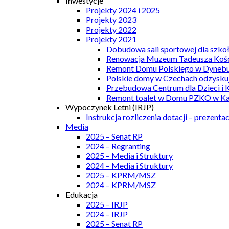
Inwestycje
Projekty 2024 i 2025
Projekty 2023
Projekty 2022
Projekty 2021
Dobudowa sali sportowej dla szkoł
Renowacja Muzeum Tadeusza Kości
Remont Domu Polskiego w Dynebu
Polskie domy w Czechach odzyskuj
Przebudowa Centrum dla Dzieci i 
Remont toalet w Domu PZKO w Kar
Wypoczynek Letni (IRJP)
Instrukcja rozliczenia dotacji – prezentac
Media
2025 – Senat RP
2024 – Regranting
2025 – Media i Struktury
2024 – Media i Struktury
2025 – KPRM/MSZ
2024 – KPRM/MSZ
Edukacja
2025 – IRJP
2024 – IRJP
2025 – Senat RP