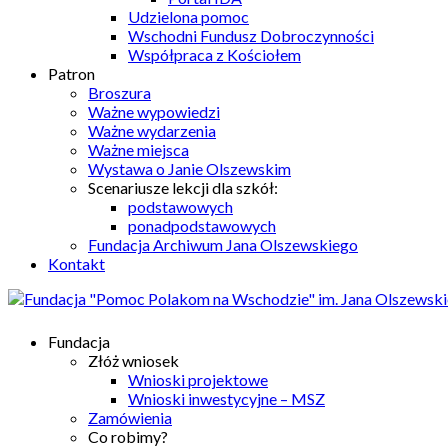
Udzielona pomoc
Wschodni Fundusz Dobroczynności
Współpraca z Kościołem
Patron
Broszura
Ważne wypowiedzi
Ważne wydarzenia
Ważne miejsca
Wystawa o Janie Olszewskim
Scenariusze lekcji dla szkół:
podstawowych
ponadpodstawowych
Fundacja Archiwum Jana Olszewskiego
Kontakt
Fundacja
Złóż wniosek
Wnioski projektowe
Wnioski inwestycyjne – MSZ
Zamówienia
Co robimy?