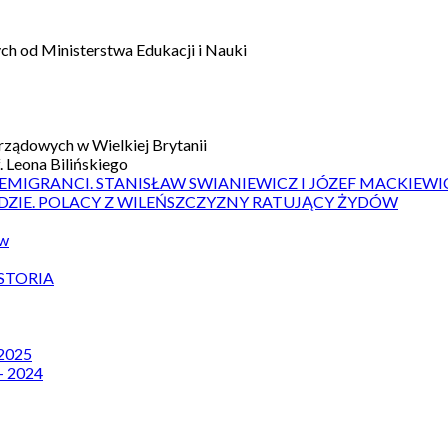
h od Ministerstwa Edukacji i Nauki
ządowych w Wielkiej Brytanii
 Leona Bilińskiego
 EMIGRANCI. STANISŁAW SWIANIEWICZ I JÓZEF MACKIEWI
DZIE. POLACY Z WILEŃSZCZYZNY RATUJĄCY ŻYDÓW
ów
STORIA
 2025
– 2024