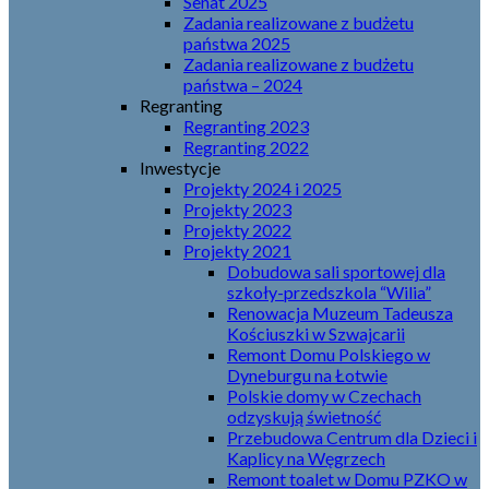
Senat 2025
Zadania realizowane z budżetu
państwa 2025
Zadania realizowane z budżetu
państwa – 2024
Regranting
Regranting 2023
Regranting 2022
Inwestycje
Projekty 2024 i 2025
Projekty 2023
Projekty 2022
Projekty 2021
Dobudowa sali sportowej dla
szkoły-przedszkola “Wilia”
Renowacja Muzeum Tadeusza
Kościuszki w Szwajcarii
Remont Domu Polskiego w
Dyneburgu na Łotwie
Polskie domy w Czechach
odzyskują świetność
Przebudowa Centrum dla Dzieci i
Kaplicy na Węgrzech
Remont toalet w Domu PZKO w