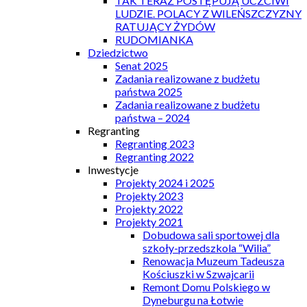
TAK TERAZ POSTĘPUJĄ UCZCIWI
LUDZIE. POLACY Z WILEŃSZCZYZNY
RATUJĄCY ŻYDÓW
RUDOMIANKA
Dziedzictwo
Senat 2025
Zadania realizowane z budżetu
państwa 2025
Zadania realizowane z budżetu
państwa – 2024
Regranting
Regranting 2023
Regranting 2022
Inwestycje
Projekty 2024 i 2025
Projekty 2023
Projekty 2022
Projekty 2021
Dobudowa sali sportowej dla
szkoły-przedszkola “Wilia”
Renowacja Muzeum Tadeusza
Kościuszki w Szwajcarii
Remont Domu Polskiego w
Dyneburgu na Łotwie