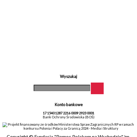
Wyszukaj
Konto bankowe
17 1540 1287 2216 0009 2923 0001
Bank Ochrony Środowiska (BOŚ)
Projekt finansowany ze środków Ministerstwa Spraw Zagranicznych RP w ramach
konkursu Polonia i Polacy za Granicą 2024 - Media i Struktury
Copyright © Fundacja "Pomoc Polakom na Wschodzie" im.