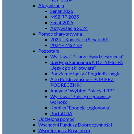
Aktywizacja
Senat 2026
MSZ RP 2025
Senat 2025
Aktywizacja 2024
Pomoc charytatywna
2024 – Kancelaria Senatu RP
2024 – MSZ RP
Pozostałe
Wystawa “Pisarze dwudziestolecia”
3. edycja kampanii #KTOTYJESTEŚ
„Język polski otwiera”
Podziemie łączy / Pogrindis jungia
A to Polski właśnie – POBIERZ
PODRECZNIK
Audycje “Wybitni Polacy II RP”
Wystawa “Polscy orędownicy
wolności”
Komiks “Epopeja Legionowa”
Portal IDA
Udzielona pomoc
Wschodni Fundusz Dobroczynności
Współpraca z Kościołem