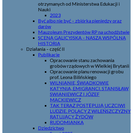
otrzymanych od Ministerstwa Edukacji i
Nauki
2023
Być albo nie być – zbiórka pieniędzy oraz
darów
Mauzoleum Prezydentów RP na uchodźstwie
SCENA GALICYJSKA – NASZA WSPÓLNA
HISTORIA
Działania – część II
Publikacje
Opracowanie stanu zachowania
grobów rządowych w Wielkiej Brytanii
Opracowanie planu renowacji grobu
prof. Leona Bilińskiego
WILNIANIE, ŚWIADKOWIE
KATYNIA, EMIGRANCI. STANISŁAW
SWIANIEWICZ I JÓZEF
MACKIEWICZ
TAK TERAZ POSTĘPUJĄ UCZCIWI
LUDZIE. POLACY Z WILEŃSZCZYZNY
RATUJĄCY ŻYDÓW
RUDOMIANKA
Dziedzictwo