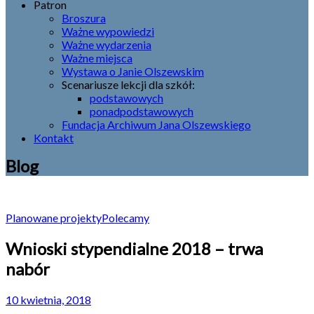
Patron
Broszura
Ważne wypowiedzi
Ważne wydarzenia
Ważne miejsca
Wystawa o Janie Olszewskim
Scenariusze lekcji dla szkół:
podstawowych
ponadpodstawowych
Fundacja Archiwum Jana Olszewskiego
Kontakt
Blog
Planowane projekty
Polecamy
Wnioski stypendialne 2018 – trwa
nabór
10 kwietnia, 2018