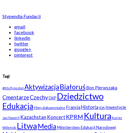
Stypendia Fundacji
email
facebook
linkedin
twitter
google+
pinterest
Tagi
Białoruś
Aktywizacja
Bon Pierwszaka
#KtoTyJesteś
Dziedzictwo
Czechy
Cmentarze
DKP
Edukacja
Historia
Francja
Inwestycje
Filmy dokumentalne
IDA
Kultura
KPRM
Kazachstan
Koncert
Kurier
Jan Paweł II
Litwa
Media
Ministerstwo Edukacji Narodowej
Wileński