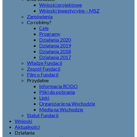
Wnioski projektowe
Wnioski inwestycyjne – MSZ
Zamówienia
Co robimy?
Cele
Programy
Działania 2020
Działania 2019
Działania 2018
Działania 2017
Władze Fundacji
Zespół Fundacji
Film o Fundacji
Przydatne
Informacja RODO
Pliki do pobrania
Linki
Organizacje na Wschodzie
Media na Wschodzie
Statut Fundacji
Wnioski
Aktualności
Działania