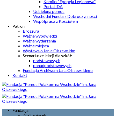
Komiks “Epopeja Legionowa”
Portal IDA
Udzielona pomoc
Wschodni Fundusz Dobroczynności
Współpraca z Kościołem
Patron
Broszura
Ważne wypowiedzi
Ważne wydarzenia
Ważne miejsca
Wystawa o Janie Olszewskim
Scenariusze lekcji dla szkół:
podstawowych
ponadpodstawowych
Fundacja Archiwum Jana Olszewskiego
Kontakt
Fundacja
Złóż wniosek