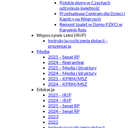
Polskie domy w Czechach
odzyskują świetność
Przebudowa Centrum dla Dzieci i
Kaplicy na Węgrzech
Remont toalet w Domu PZKO w
Karwinie Raju
Wypoczynek Letni (IRJP)
Instrukcja rozliczenia dotacji –
prezentacja
Media
2025 – Senat RP
2024 – Regranting
2025 – Media i Struktury
2024 – Media i Struktury
2025 – KPRM/MSZ
2024 – KPRM/MSZ
Edukacja
2025 – IRJP
2024 – IRJP
2025 – Senat RP
2024 – Senat RP
2023
2022
Instrukcja rozliczenia dotacji