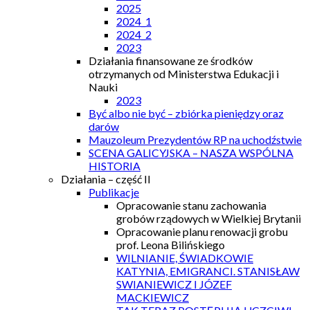
2025
2024_1
2024_2
2023
Działania finansowane ze środków
otrzymanych od Ministerstwa Edukacji i
Nauki
2023
Być albo nie być – zbiórka pieniędzy oraz
darów
Mauzoleum Prezydentów RP na uchodźstwie
SCENA GALICYJSKA – NASZA WSPÓLNA
HISTORIA
Działania – część II
Publikacje
Opracowanie stanu zachowania
grobów rządowych w Wielkiej Brytanii
Opracowanie planu renowacji grobu
prof. Leona Bilińskiego
WILNIANIE, ŚWIADKOWIE
KATYNIA, EMIGRANCI. STANISŁAW
SWIANIEWICZ I JÓZEF
MACKIEWICZ