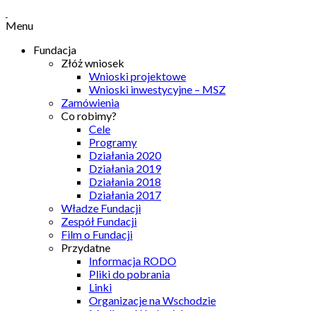
Menu
Fundacja
Złóż wniosek
Wnioski projektowe
Wnioski inwestycyjne – MSZ
Zamówienia
Co robimy?
Cele
Programy
Działania 2020
Działania 2019
Działania 2018
Działania 2017
Władze Fundacji
Zespół Fundacji
Film o Fundacji
Przydatne
Informacja RODO
Pliki do pobrania
Linki
Organizacje na Wschodzie