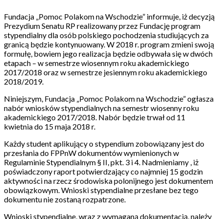
Fundacja „Pomoc Polakom na Wschodzie” informuje, iż decyzją
Prezydium Senatu RP realizowany przez Fundację program
stypendialny dla osób polskiego pochodzenia studiujących za
granicą będzie kontynuowany. W 2018 r. program zmieni swoją
formułę, bowiem jego realizacja będzie odbywała się w dwóch
etapach – w semestrze wiosennym roku akademickiego
2017/2018 oraz w semestrze jesiennym roku akademickiego
2018/2019.
Niniejszym, Fundacja „Pomoc Polakom na Wschodzie” ogłasza
nabór wniosków stypendialnych na semestr wiosenny roku
akademickiego 2017/2018. Nabór będzie trwał od 11
kwietnia do 15 maja 2018 r.
Każdy student aplikujący o stypendium zobowiązany jest do
przesłania do FPPnW dokumentów wymienionych w
Regulaminie Stypendialnym § II, pkt. 3 i 4. Nadmieniamy , iż
poświadczony raport potwierdzający co najmniej 15 godzin
aktywności na rzecz środowiska polonijnego jest dokumentem
obowiązkowym. Wnioski stypendialne przesłane bez tego
dokumentu nie zostaną rozpatrzone.
Wnioski stypendialne, wraz z wymaganą dokumentacją, należy