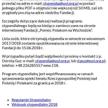
przesłać na adres e-mail:
stypendia@pol.org.pl
w postaci
jednego pliku PDF o objętości nie większej niż 50 MB, zaś ich
oryginały pocztą na adres siedziby Fundacji.
Szczegóły dotyczące dalszej realizacji programu
stypendialnego będą na bieżąco zamieszczane na stronie
internetowej Fundacji „Pomoc Polakom na Wschodzie”.
Lista osób, które otrzymają stypendia w semestrze wiosennym
2017/2018 zostanie opublikowana na stronie internetowej
Fundacji do 15.06.2018 r.
W przypadku pytań bądź wątpliwości prosimy o kontakt z p.
Dorotą Guz: e-mail:
stypendia@pol.org.p
; lub
d.guz@pol.org.pl
;
telefon: +48 226285557 wew.118.
Program stypendialny jest współfinansowany w ramach
sprawowania opieki Senatu Rzeczypospolitej Polskiej nad
Polonią i Polakami za granicą w 2018 r.
Regulamin Stypendialny
Wniosek stypendialny 2018