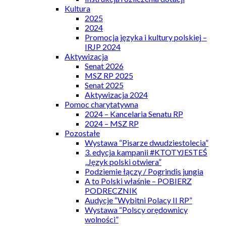
Kultura
2025
2024
Promocja języka i kultury polskiej –
IRJP 2024
Aktywizacja
Senat 2026
MSZ RP 2025
Senat 2025
Aktywizacja 2024
Pomoc charytatywna
2024 – Kancelaria Senatu RP
2024 – MSZ RP
Pozostałe
Wystawa “Pisarze dwudziestolecia”
3. edycja kampanii #KTOTYJESTEŚ
„Język polski otwiera”
Podziemie łączy / Pogrindis jungia
A to Polski właśnie – POBIERZ
PODRECZNIK
Audycje “Wybitni Polacy II RP”
Wystawa “Polscy orędownicy
wolności”