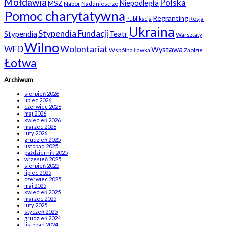
Mołdawia
Polska
Niepodległa
MSZ
Nabór
Naddniestrze
Pomoc charytatywna
Regranting
Rosja
Publikacja
Ukraina
Stypendia Fundacji
Stypendia
Teatr
Warsztaty
Wilno
WFD
Wolontariat
Wystawa
Wspólna Ławka
Zaolzie
Łotwa
Archiwum
sierpień 2026
lipiec 2026
czerwiec 2026
maj 2026
kwiecień 2026
marzec 2026
luty 2026
grudzień 2025
listopad 2025
październik 2025
wrzesień 2025
sierpień 2025
lipiec 2025
czerwiec 2025
maj 2025
kwiecień 2025
marzec 2025
luty 2025
styczeń 2025
grudzień 2024
listopad 2024