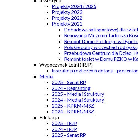
Inwestycje
Projekty 2024 i 2025
Projekty 2023
Projekty 2022
Projekty 2021
Dobudowa sali sportowej dla szkoł
Renowacja Muzeum Tadeusza Kości
Remont Domu Polskiego w Dynebu
Polskie domy w Czechach odzyskuj
Przebudowa Centrum dla Dzieci i 
Remont toalet w Domu PZKO w Kar
Wypoczynek Letni (IRJP)
Instrukcja rozliczenia dotacji – prezentac
Media
2025 – Senat RP
2024 – Regranting
2025 – Media i Struktury
2024 – Media i Struktury
2025 – KPRM/MSZ
2024 – KPRM/MSZ
Edukacja
2025 – IRJP
2024 – IRJP
2025 – Senat RP