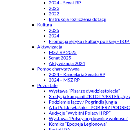
2024 – Senat RP
2023
2022
Instrukcja rozliczenia dotacji
Kultura
2025
2024
Promocja języka i kultury polskiej – IRJ
Aktywizacja
MSZ RP 2025
Senat 2025
Aktywizacja 2024
Pomoc charytatywna
2024 – Kancelaria Senatu RP
2024 – MSZ RP
Pozostałe
Wystawa “Pisarze dwudziestolecia”
3. edycja kampanii #KTOTYJESTEŚ „Języ
Podziemie łączy / Pogrindis jungia
A to Polski właśnie – POBIERZ PODRE
Audycje “Wybitni Polacy II RP”
Wystawa “Polscy orędownicy wolności”
Komiks “Epopeja Legionowa”
Portal IDA