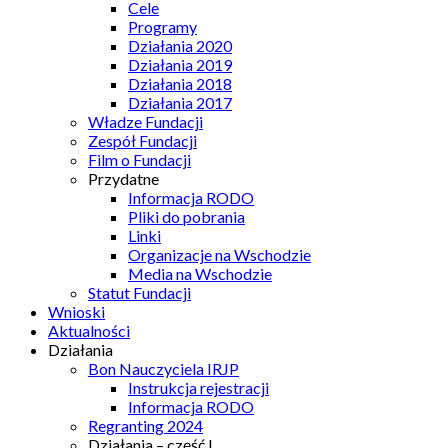
Cele
Programy
Działania 2020
Działania 2019
Działania 2018
Działania 2017
Władze Fundacji
Zespół Fundacji
Film o Fundacji
Przydatne
Informacja RODO
Pliki do pobrania
Linki
Organizacje na Wschodzie
Media na Wschodzie
Statut Fundacji
Wnioski
Aktualności
Działania
Bon Nauczyciela IRJP
Instrukcja rejestracji
Informacja RODO
Regranting 2024
Działania – część I