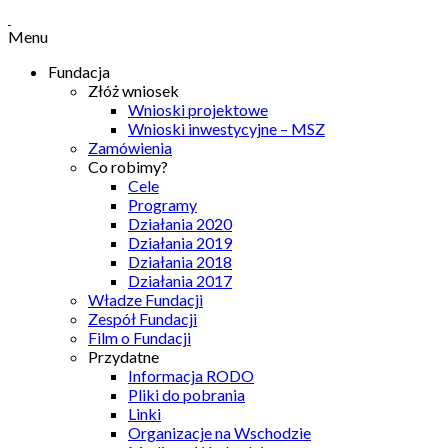
Menu
Fundacja
Złóż wniosek
Wnioski projektowe
Wnioski inwestycyjne – MSZ
Zamówienia
Co robimy?
Cele
Programy
Działania 2020
Działania 2019
Działania 2018
Działania 2017
Władze Fundacji
Zespół Fundacji
Film o Fundacji
Przydatne
Informacja RODO
Pliki do pobrania
Linki
Organizacje na Wschodzie