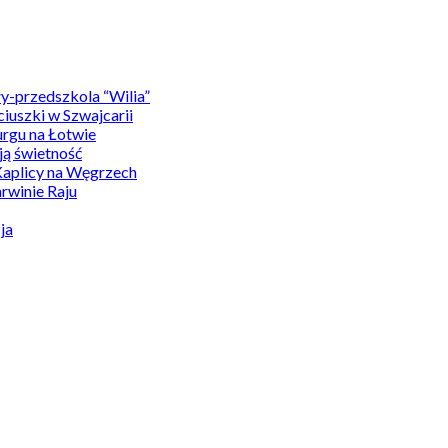
y-przedszkola “Wilia”
uszki w Szwajcarii
rgu na Łotwie
ą świetność
Kaplicy na Węgrzech
winie Raju
ja