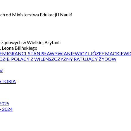
h od Ministerstwa Edukacji i Nauki
ządowych w Wielkiej Brytanii
 Leona Bilińskiego
 EMIGRANCI. STANISŁAW SWIANIEWICZ I JÓZEF MACKIEWI
DZIE. POLACY Z WILEŃSZCZYZNY RATUJĄCY ŻYDÓW
ów
STORIA
 2025
– 2024