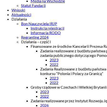
Media na Wschodzie
Statut Fundacji
Wnioski
Aktualności
Działania
Bon Nauczyciela IRJP
Instrukcja rejestracji
Informacja RODO
Regranting 2024
Działania – część I
Finansowane ze środków Kancelarii Prezesa R
Zadania realizowane z budżetu państwa
zadania publicznego dotyczącego Pomocy
2023
2022
Zadania Realizowane z budżetu państwa
konkursu “Polonia i Polacy za Granicą”
2023
2022
Groby rządowe w Czechach i Wielkiej Brytanii
2023
2022
Zadania realizowane przez Instytut Rozwoju J
2026