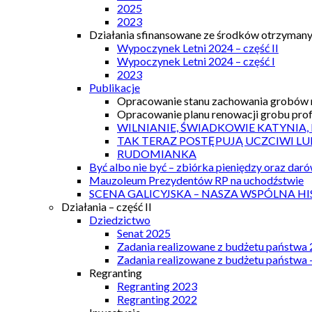
2025
2023
Działania sfinansowane ze środków otrzymanyc
Wypoczynek Letni 2024 – część II
Wypoczynek Letni 2024 – część I
2023
Publikacje
Opracowanie stanu zachowania grobów r
Opracowanie planu renowacji grobu prof.
WILNIANIE, ŚWIADKOWIE KATYNIA,
TAK TERAZ POSTĘPUJĄ UCZCIWI LU
RUDOMIANKA
Być albo nie być – zbiórka pieniędzy oraz dar
Mauzoleum Prezydentów RP na uchodźstwie
SCENA GALICYJSKA – NASZA WSPÓLNA HI
Działania – część II
Dziedzictwo
Senat 2025
Zadania realizowane z budżetu państwa
Zadania realizowane z budżetu państwa 
Regranting
Regranting 2023
Regranting 2022