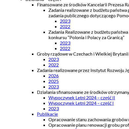
Finansowane ze środków Kancelarii Prezesa R
Zadania realizowane z budżetu państwa
zadania publicznego dotyczącego Pomocy
2023
2022
Zadania Realizowane z budżetu państwa
konkursu “Polonia i Polacy za Granicą”
2023
2022
Groby rządowe w Czechach i Wielkiej Brytanii
2023
2022
Zadania realizowane przez Instytut Rozwoju J
2026
2025
2023
Działania sfinansowane ze środków otrzymanyc
Wypoczynek Letni 2024 – część II
Wypoczynek Letni 2024 – część I
2023
Publikacje
Opracowanie stanu zachowania grobów r
Opracowanie planu renowacji grobu prof.