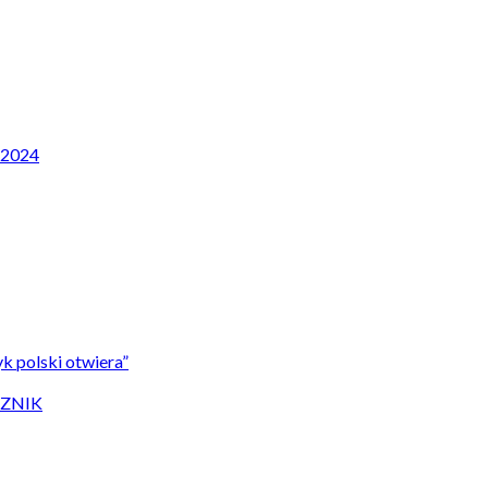
P 2024
k polski otwiera”
CZNIK