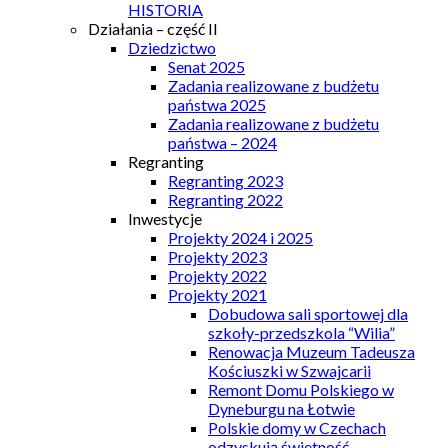
HISTORIA
Działania – część II
Dziedzictwo
Senat 2025
Zadania realizowane z budżetu
państwa 2025
Zadania realizowane z budżetu
państwa – 2024
Regranting
Regranting 2023
Regranting 2022
Inwestycje
Projekty 2024 i 2025
Projekty 2023
Projekty 2022
Projekty 2021
Dobudowa sali sportowej dla
szkoły-przedszkola “Wilia”
Renowacja Muzeum Tadeusza
Kościuszki w Szwajcarii
Remont Domu Polskiego w
Dyneburgu na Łotwie
Polskie domy w Czechach
odzyskują świetność