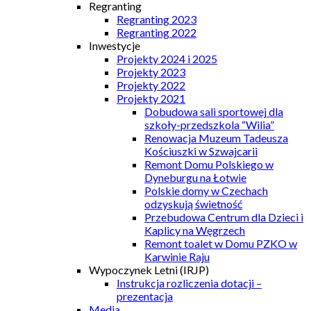
Regranting
Regranting 2023
Regranting 2022
Inwestycje
Projekty 2024 i 2025
Projekty 2023
Projekty 2022
Projekty 2021
Dobudowa sali sportowej dla
szkoły-przedszkola “Wilia”
Renowacja Muzeum Tadeusza
Kościuszki w Szwajcarii
Remont Domu Polskiego w
Dyneburgu na Łotwie
Polskie domy w Czechach
odzyskują świetność
Przebudowa Centrum dla Dzieci i
Kaplicy na Węgrzech
Remont toalet w Domu PZKO w
Karwinie Raju
Wypoczynek Letni (IRJP)
Instrukcja rozliczenia dotacji –
prezentacja
Media