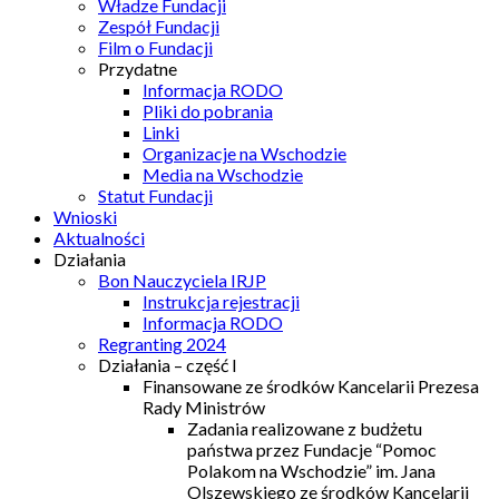
Władze Fundacji
Zespół Fundacji
Film o Fundacji
Przydatne
Informacja RODO
Pliki do pobrania
Linki
Organizacje na Wschodzie
Media na Wschodzie
Statut Fundacji
Wnioski
Aktualności
Działania
Bon Nauczyciela IRJP
Instrukcja rejestracji
Informacja RODO
Regranting 2024
Działania – część I
Finansowane ze środków Kancelarii Prezesa
Rady Ministrów
Zadania realizowane z budżetu
państwa przez Fundacje “Pomoc
Polakom na Wschodzie” im. Jana
Olszewskiego ze środków Kancelarii