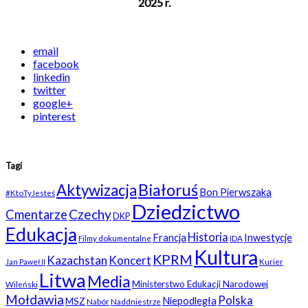
2025 r.
email
facebook
linkedin
twitter
google+
pinterest
Tagi
Białoruś
Aktywizacja
Bon Pierwszaka
#KtoTyJesteś
Dziedzictwo
Czechy
Cmentarze
DKP
Edukacja
Historia
Francja
Inwestycje
Filmy dokumentalne
IDA
Kultura
KPRM
Kazachstan
Koncert
Kurier
Jan Paweł II
Litwa
Media
Ministerstwo Edukacji Narodowej
Wileński
Mołdawia
Polska
Niepodległa
MSZ
Nabór
Naddniestrze