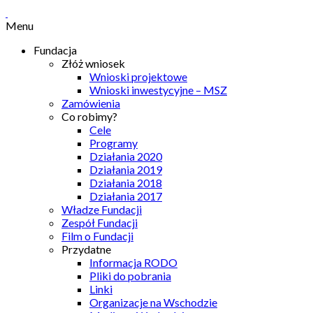
Menu
Fundacja
Złóż wniosek
Wnioski projektowe
Wnioski inwestycyjne – MSZ
Zamówienia
Co robimy?
Cele
Programy
Działania 2020
Działania 2019
Działania 2018
Działania 2017
Władze Fundacji
Zespół Fundacji
Film o Fundacji
Przydatne
Informacja RODO
Pliki do pobrania
Linki
Organizacje na Wschodzie