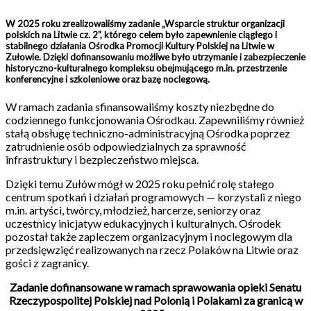
W 2025 roku zrealizowaliśmy zadanie „Wsparcie struktur organizacji
polskich na Litwie cz. 2”, którego celem było zapewnienie ciągłego i
stabilnego działania Ośrodka Promocji Kultury Polskiej na Litwie w
Zułowie. Dzięki dofinansowaniu możliwe było utrzymanie i zabezpieczenie
historyczno-kulturalnego kompleksu obejmującego m.in. przestrzenie
konferencyjne i szkoleniowe oraz bazę noclegową.
W ramach zadania sfinansowaliśmy koszty niezbędne do
codziennego funkcjonowania Ośrodkau. Zapewniliśmy również
stałą obsługę techniczno-administracyjną Ośrodka poprzez
zatrudnienie osób odpowiedzialnych za sprawność
infrastruktury i bezpieczeństwo miejsca.
Dzięki temu Zułów mógł w 2025 roku pełnić rolę stałego
centrum spotkań i działań programowych — korzystali z niego
m.in. artyści, twórcy, młodzież, harcerze, seniorzy oraz
uczestnicy inicjatyw edukacyjnych i kulturalnych. Ośrodek
pozostał także zapleczem organizacyjnym i noclegowym dla
przedsięwzięć realizowanych na rzecz Polaków na Litwie oraz
gości z zagranicy.
Zadanie dofinansowane w ramach sprawowania opieki Senatu
Rzeczypospolitej Polskiej nad Polonią i Polakami za granicą w