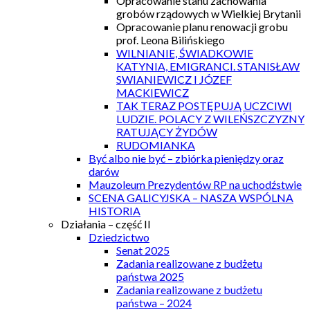
Opracowanie stanu zachowania
grobów rządowych w Wielkiej Brytanii
Opracowanie planu renowacji grobu
prof. Leona Bilińskiego
WILNIANIE, ŚWIADKOWIE
KATYNIA, EMIGRANCI. STANISŁAW
SWIANIEWICZ I JÓZEF
MACKIEWICZ
TAK TERAZ POSTĘPUJĄ UCZCIWI
LUDZIE. POLACY Z WILEŃSZCZYZNY
RATUJĄCY ŻYDÓW
RUDOMIANKA
Być albo nie być – zbiórka pieniędzy oraz
darów
Mauzoleum Prezydentów RP na uchodźstwie
SCENA GALICYJSKA – NASZA WSPÓLNA
HISTORIA
Działania – część II
Dziedzictwo
Senat 2025
Zadania realizowane z budżetu
państwa 2025
Zadania realizowane z budżetu
państwa – 2024