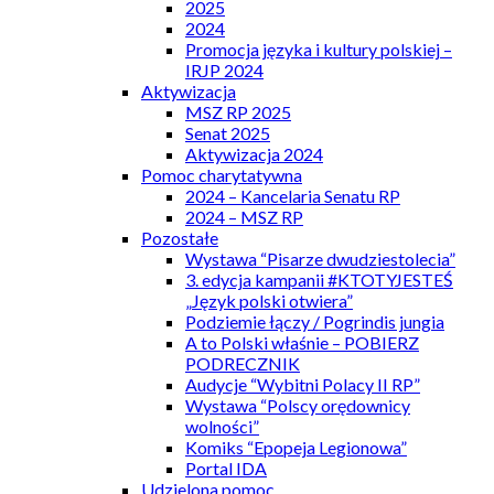
2025
2024
Promocja języka i kultury polskiej –
IRJP 2024
Aktywizacja
MSZ RP 2025
Senat 2025
Aktywizacja 2024
Pomoc charytatywna
2024 – Kancelaria Senatu RP
2024 – MSZ RP
Pozostałe
Wystawa “Pisarze dwudziestolecia”
3. edycja kampanii #KTOTYJESTEŚ
„Język polski otwiera”
Podziemie łączy / Pogrindis jungia
A to Polski właśnie – POBIERZ
PODRECZNIK
Audycje “Wybitni Polacy II RP”
Wystawa “Polscy orędownicy
wolności”
Komiks “Epopeja Legionowa”
Portal IDA
Udzielona pomoc