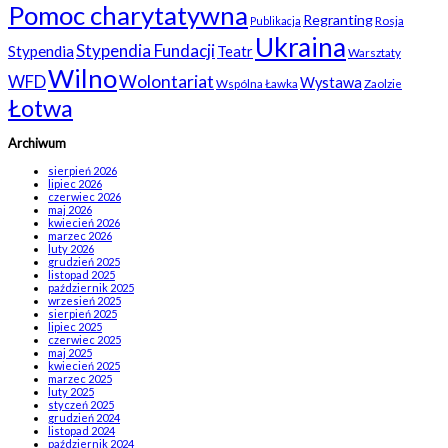
Pomoc charytatywna
Regranting
Rosja
Publikacja
Ukraina
Stypendia Fundacji
Stypendia
Teatr
Warsztaty
Wilno
WFD
Wolontariat
Wystawa
Wspólna Ławka
Zaolzie
Łotwa
Archiwum
sierpień 2026
lipiec 2026
czerwiec 2026
maj 2026
kwiecień 2026
marzec 2026
luty 2026
grudzień 2025
listopad 2025
październik 2025
wrzesień 2025
sierpień 2025
lipiec 2025
czerwiec 2025
maj 2025
kwiecień 2025
marzec 2025
luty 2025
styczeń 2025
grudzień 2024
listopad 2024
październik 2024