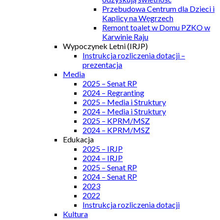
Przebudowa Centrum dla Dzieci i
Kaplicy na Węgrzech
Remont toalet w Domu PZKO w
Karwinie Raju
Wypoczynek Letni (IRJP)
Instrukcja rozliczenia dotacji –
prezentacja
Media
2025 – Senat RP
2024 – Regranting
2025 – Media i Struktury
2024 – Media i Struktury
2025 – KPRM/MSZ
2024 – KPRM/MSZ
Edukacja
2025 – IRJP
2024 – IRJP
2025 – Senat RP
2024 – Senat RP
2023
2022
Instrukcja rozliczenia dotacji
Kultura