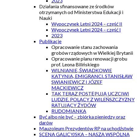
2023
Działania sfinansowane ze środków
otrzymanych od Ministerstwa Edukacji i
Nauki
Wypoczynek Letni 2024 – część II
Wypoczynek Letni 2024 – część I
2023
Publikacje
Opracowanie stanu zachowania
grobów rządowych w Wielkiej Brytanii
Opracowanie planu renowacji grobu
prof. Leona Bilińskiego
WILNIANIE, ŚWIADKOWIE
KATYNIA, EMIGRANCI. STANISŁAW
SWIANIEWICZ I JÓZEF
MACKIEWICZ
TAK TERAZ POSTĘPUJĄ UCZCIWI
LUDZIE. POLACY Z WILEŃSZCZYZNY
RATUJĄCY ŻYDÓW
RUDOMIANKA
Być albo nie być – zbiórka pieniędzy oraz
darów
Mauzoleum Prezydentów RP na uchodźstwie
SCENA GALICYJSKA – NASZA WSPÓLNA