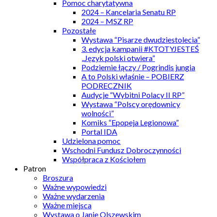
Pomoc charytatywna
2024 – Kancelaria Senatu RP
2024 – MSZ RP
Pozostałe
Wystawa “Pisarze dwudziestolecia”
3. edycja kampanii #KTOTYJESTEŚ
„Język polski otwiera”
Podziemie łączy / Pogrindis jungia
A to Polski właśnie – POBIERZ
PODRECZNIK
Audycje “Wybitni Polacy II RP”
Wystawa “Polscy orędownicy
wolności”
Komiks “Epopeja Legionowa”
Portal IDA
Udzielona pomoc
Wschodni Fundusz Dobroczynności
Współpraca z Kościołem
Patron
Broszura
Ważne wypowiedzi
Ważne wydarzenia
Ważne miejsca
Wystawa o Janie Olszewskim