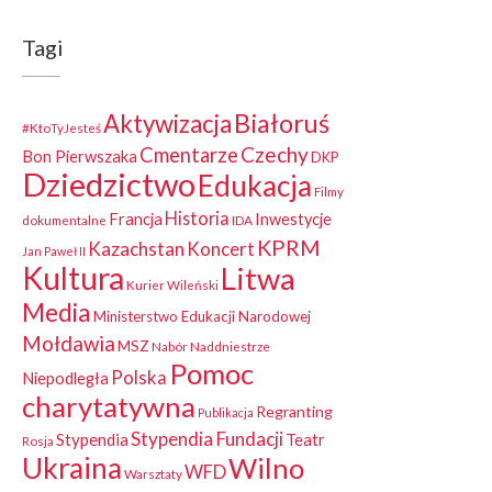
Tagi
Białoruś
Aktywizacja
#KtoTyJesteś
Czechy
Cmentarze
Bon Pierwszaka
DKP
Dziedzictwo
Edukacja
Filmy
Historia
Francja
Inwestycje
dokumentalne
IDA
KPRM
Kazachstan
Koncert
Jan Paweł II
Kultura
Litwa
Kurier Wileński
Media
Ministerstwo Edukacji Narodowej
Mołdawia
MSZ
Nabór
Naddniestrze
Pomoc
Polska
Niepodległa
charytatywna
Regranting
Publikacja
Stypendia Fundacji
Stypendia
Teatr
Rosja
Ukraina
Wilno
WFD
Warsztaty