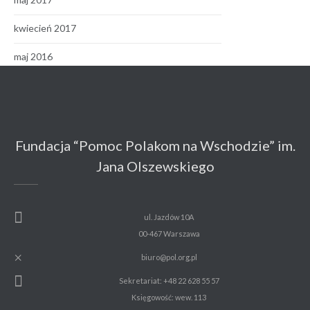
kwiecień 2017
maj 2016
Fundacja “Pomoc Polakom na Wschodzie” im.
Jana Olszewskiego
ul. Jazdów 10A
00-467 Warszawa
biuro@pol.org.pl
Sekretariat: +48 22 628 55 57
Księgowość: wew. 113