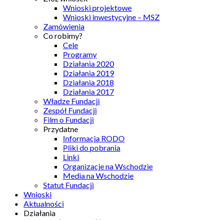
Wnioski projektowe
Wnioski inwestycyjne – MSZ
Zamówienia
Co robimy?
Cele
Programy
Działania 2020
Działania 2019
Działania 2018
Działania 2017
Władze Fundacji
Zespół Fundacji
Film o Fundacji
Przydatne
Informacja RODO
Pliki do pobrania
Linki
Organizacje na Wschodzie
Media na Wschodzie
Statut Fundacji
Wnioski
Aktualności
Działania