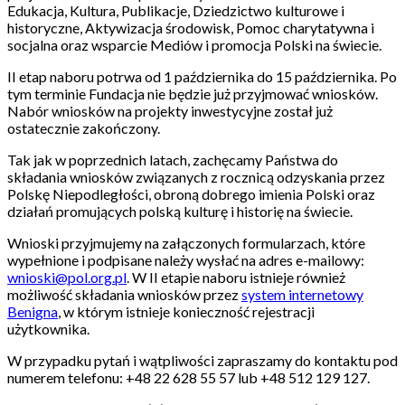
Edukacja, Kultura, Publikacje, Dziedzictwo kulturowe i
historyczne, Aktywizacja środowisk, Pomoc charytatywna i
socjalna oraz wsparcie Mediów i promocja Polski na świecie.
II etap naboru potrwa od 1 października do 15 października. Po
tym terminie Fundacja nie będzie już przyjmować wniosków.
Nabór wniosków na projekty inwestycyjne został już
ostatecznie zakończony.
Tak jak w poprzednich latach, zachęcamy Państwa do
składania wniosków związanych z rocznicą odzyskania przez
Polskę Niepodległości, obroną dobrego imienia Polski oraz
działań promujących polską kulturę i historię na świecie.
Wnioski przyjmujemy na załączonych formularzach, które
wypełnione i podpisane należy wysłać na adres e-mailowy:
wnioski@pol.org.pl
. W II etapie naboru istnieje również
możliwość składania wniosków przez
system internetowy
Benigna
, w którym istnieje konieczność rejestracji
użytkownika.
W przypadku pytań i wątpliwości zapraszamy do kontaktu pod
numerem telefonu: +48 22 628 55 57 lub +48 512 129 127.