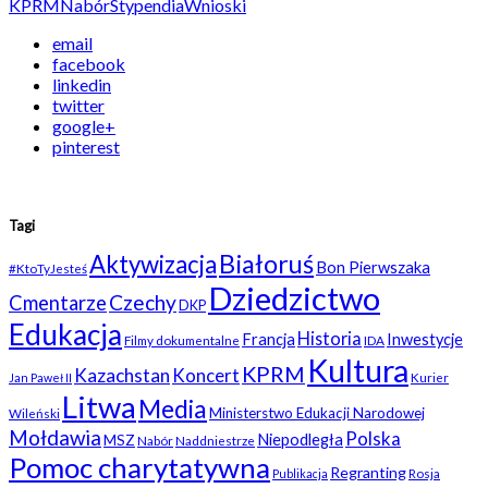
KPRM
Nabór
Stypendia
Wnioski
email
facebook
linkedin
twitter
google+
pinterest
Tagi
Białoruś
Aktywizacja
Bon Pierwszaka
#KtoTyJesteś
Dziedzictwo
Czechy
Cmentarze
DKP
Edukacja
Historia
Francja
Inwestycje
Filmy dokumentalne
IDA
Kultura
KPRM
Kazachstan
Koncert
Kurier
Jan Paweł II
Litwa
Media
Ministerstwo Edukacji Narodowej
Wileński
Mołdawia
Polska
Niepodległa
MSZ
Nabór
Naddniestrze
Pomoc charytatywna
Regranting
Rosja
Publikacja