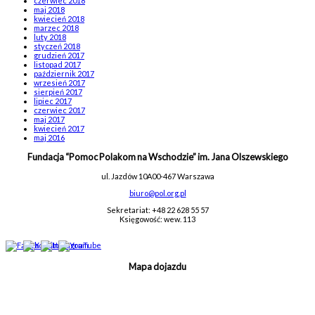
czerwiec 2018
maj 2018
kwiecień 2018
marzec 2018
luty 2018
styczeń 2018
grudzień 2017
listopad 2017
październik 2017
wrzesień 2017
sierpień 2017
lipiec 2017
czerwiec 2017
maj 2017
kwiecień 2017
maj 2016
Fundacja “Pomoc Polakom na Wschodzie” im. Jana Olszewskiego
ul. Jazdów 10A
00-467 Warszawa
biuro@pol.org.pl
Sekretariat: +48 22 628 55 57
Księgowość: wew. 113
Mapa dojazdu