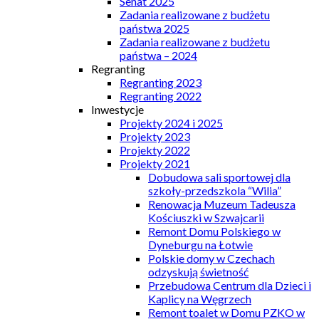
Senat 2025
Zadania realizowane z budżetu
państwa 2025
Zadania realizowane z budżetu
państwa – 2024
Regranting
Regranting 2023
Regranting 2022
Inwestycje
Projekty 2024 i 2025
Projekty 2023
Projekty 2022
Projekty 2021
Dobudowa sali sportowej dla
szkoły-przedszkola “Wilia”
Renowacja Muzeum Tadeusza
Kościuszki w Szwajcarii
Remont Domu Polskiego w
Dyneburgu na Łotwie
Polskie domy w Czechach
odzyskują świetność
Przebudowa Centrum dla Dzieci i
Kaplicy na Węgrzech
Remont toalet w Domu PZKO w