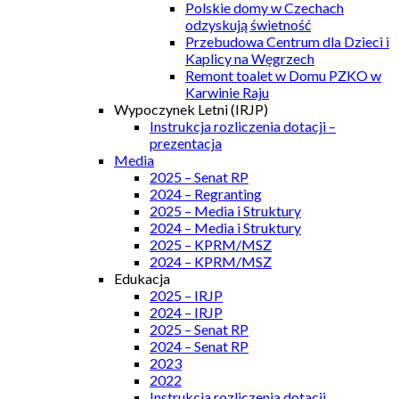
Polskie domy w Czechach
odzyskują świetność
Przebudowa Centrum dla Dzieci i
Kaplicy na Węgrzech
Remont toalet w Domu PZKO w
Karwinie Raju
Wypoczynek Letni (IRJP)
Instrukcja rozliczenia dotacji –
prezentacja
Media
2025 – Senat RP
2024 – Regranting
2025 – Media i Struktury
2024 – Media i Struktury
2025 – KPRM/MSZ
2024 – KPRM/MSZ
Edukacja
2025 – IRJP
2024 – IRJP
2025 – Senat RP
2024 – Senat RP
2023
2022
Instrukcja rozliczenia dotacji