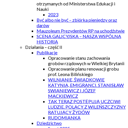
otrzymanych od Ministerstwa Edukacji i
Nauki
2023
Być albo nie być – zbiórka pieniędzy oraz
darów
Mauzoleum Prezydentów RP na uchodźstwie
SCENA GALICYJSKA – NASZA WSPÓLNA
HISTORIA
Działania – część II
Publikacje
Opracowanie stanu zachowania
grobów rządowych w Wielkiej Brytanii
Opracowanie planu renowacji grobu
prof. Leona Bilińskiego
WILNIANIE, ŚWIADKOWIE
KATYNIA, EMIGRANCI. STANISŁAW
SWIANIEWICZ I JÓZEF
MACKIEWICZ
TAK TERAZ POSTĘPUJĄ UCZCIWI
LUDZIE. POLACY Z WILEŃSZCZYZNY
RATUJĄCY ŻYDÓW
RUDOMIANKA
Dziedzictwo