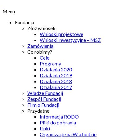
Menu
Fundacja
Złóż wniosek
Wnioski projektowe
Wnioski inwestycyjne – MSZ
Zamówienia
Co robimy?
Cele
Programy
Działania 2020
Działania 2019
Działania 2018
Działania 2017
Władze Fundacji
Zespół Fundacji
Film o Fundacji
Przydatne
Informacja RODO
Pliki do pobrania
Linki
Organizacje na Wschodzie