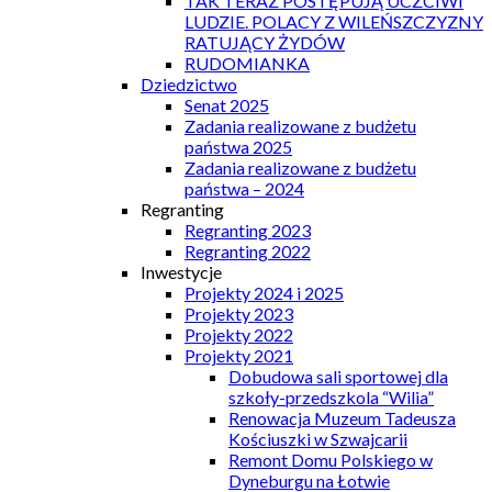
TAK TERAZ POSTĘPUJĄ UCZCIWI
LUDZIE. POLACY Z WILEŃSZCZYZNY
RATUJĄCY ŻYDÓW
RUDOMIANKA
Dziedzictwo
Senat 2025
Zadania realizowane z budżetu
państwa 2025
Zadania realizowane z budżetu
państwa – 2024
Regranting
Regranting 2023
Regranting 2022
Inwestycje
Projekty 2024 i 2025
Projekty 2023
Projekty 2022
Projekty 2021
Dobudowa sali sportowej dla
szkoły-przedszkola “Wilia”
Renowacja Muzeum Tadeusza
Kościuszki w Szwajcarii
Remont Domu Polskiego w
Dyneburgu na Łotwie