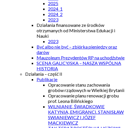
2025
2024_1
2024_2
2023
Działania finansowane ze środków
otrzymanych od Ministerstwa Edukacji i
Nauki
2023
Być albo nie być – zbiórka pieniędzy oraz
darów
Mauzoleum Prezydentów RP na uchodźstwie
SCENA GALICYJSKA – NASZA WSPÓLNA
HISTORIA
Działania – część II
Publikacje
Opracowanie stanu zachowania
grobów rządowych w Wielkiej Brytanii
Opracowanie planu renowacji grobu
prof. Leona Bilińskiego
WILNIANIE, ŚWIADKOWIE
KATYNIA, EMIGRANCI. STANISŁAW
SWIANIEWICZ I JÓZEF
MACKIEWICZ