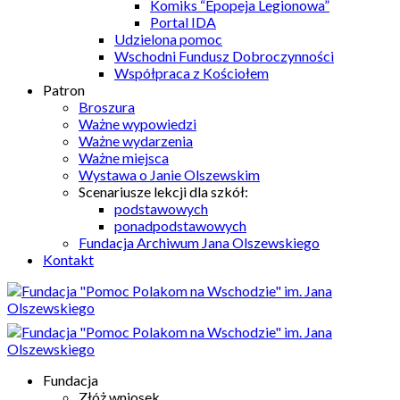
Komiks “Epopeja Legionowa”
Portal IDA
Udzielona pomoc
Wschodni Fundusz Dobroczynności
Współpraca z Kościołem
Patron
Broszura
Ważne wypowiedzi
Ważne wydarzenia
Ważne miejsca
Wystawa o Janie Olszewskim
Scenariusze lekcji dla szkół:
podstawowych
ponadpodstawowych
Fundacja Archiwum Jana Olszewskiego
Kontakt
Fundacja
Złóż wniosek