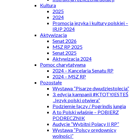
Kultura
2025
2024
Promocja języka i kultury polskiej –
IRJP 2024
Aktywizacja
Senat 2026
MSZ RP 2025
Senat 2025
Aktywizacja 2024
Pomoc charytatywna
2024 – Kancelaria Senatu RP
2024 – MSZ RP
Pozostałe
Wystawa “Pisarze dwudziestolecia”
3. edycja kampanii #KTOTYJESTEŚ
„Język polski otwiera”
Podziemie łączy / Pogrindis jungia
A to Polski właśnie – POBIERZ
PODRECZNIK
Audycje “Wybitni Polacy II RP”
Wystawa “Polscy orędownicy
wolności”