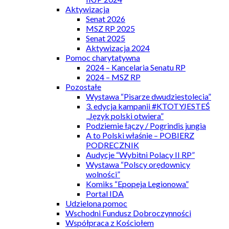
Aktywizacja
Senat 2026
MSZ RP 2025
Senat 2025
Aktywizacja 2024
Pomoc charytatywna
2024 – Kancelaria Senatu RP
2024 – MSZ RP
Pozostałe
Wystawa “Pisarze dwudziestolecia”
3. edycja kampanii #KTOTYJESTEŚ
„Język polski otwiera”
Podziemie łączy / Pogrindis jungia
A to Polski właśnie – POBIERZ
PODRECZNIK
Audycje “Wybitni Polacy II RP”
Wystawa “Polscy orędownicy
wolności”
Komiks “Epopeja Legionowa”
Portal IDA
Udzielona pomoc
Wschodni Fundusz Dobroczynności
Współpraca z Kościołem