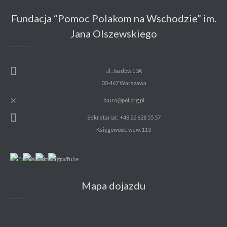
Fundacja “Pomoc Polakom na Wschodzie” im.
Jana Olszewskiego
ul. Jazdów 10A
00-467 Warszawa
biuro@pol.org.pl
Sekretariat: +48 22 628 55 57
Księgowość: wew. 113
Mapa dojazdu