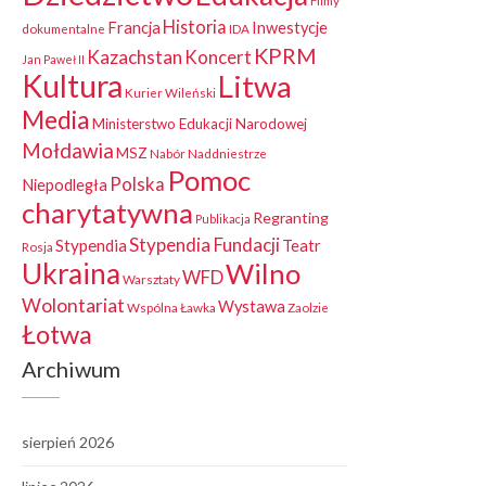
Filmy
Historia
Francja
Inwestycje
dokumentalne
IDA
KPRM
Kazachstan
Koncert
Jan Paweł II
Kultura
Litwa
Kurier Wileński
Media
Ministerstwo Edukacji Narodowej
Mołdawia
MSZ
Nabór
Naddniestrze
Pomoc
Polska
Niepodległa
charytatywna
Regranting
Publikacja
Stypendia Fundacji
Stypendia
Teatr
Rosja
Ukraina
Wilno
WFD
Warsztaty
Wolontariat
Wystawa
Wspólna Ławka
Zaolzie
Łotwa
Archiwum
sierpień 2026