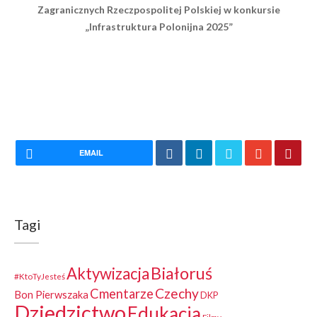
Zagranicznych Rzeczpospolitej Polskiej w konkursie
„Infrastruktura Polonijna 2025”
EMAIL
Tagi
Białoruś
Aktywizacja
#KtoTyJesteś
Czechy
Cmentarze
Bon Pierwszaka
DKP
Dziedzictwo
Edukacja