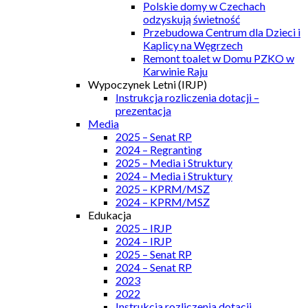
Polskie domy w Czechach
odzyskują świetność
Przebudowa Centrum dla Dzieci i
Kaplicy na Węgrzech
Remont toalet w Domu PZKO w
Karwinie Raju
Wypoczynek Letni (IRJP)
Instrukcja rozliczenia dotacji –
prezentacja
Media
2025 – Senat RP
2024 – Regranting
2025 – Media i Struktury
2024 – Media i Struktury
2025 – KPRM/MSZ
2024 – KPRM/MSZ
Edukacja
2025 – IRJP
2024 – IRJP
2025 – Senat RP
2024 – Senat RP
2023
2022
Instrukcja rozliczenia dotacji