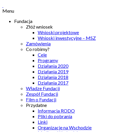
Menu
Fundacja
Złóż wniosek
Wnioski projektowe
Wnioski inwestycyjne – MSZ
Zamówienia
Co robimy?
Cele
Programy
Działania 2020
Działania 2019
Działania 2018
Działania 2017
Władze Fundacji
Zespół Fundacji
Film o Fundacji
Przydatne
Informacja RODO
Pliki do pobrania
Linki
Organizacje na Wschodzie