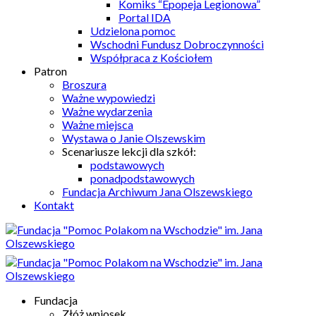
Komiks “Epopeja Legionowa”
Portal IDA
Udzielona pomoc
Wschodni Fundusz Dobroczynności
Współpraca z Kościołem
Patron
Broszura
Ważne wypowiedzi
Ważne wydarzenia
Ważne miejsca
Wystawa o Janie Olszewskim
Scenariusze lekcji dla szkół:
podstawowych
ponadpodstawowych
Fundacja Archiwum Jana Olszewskiego
Kontakt
Fundacja
Złóż wniosek