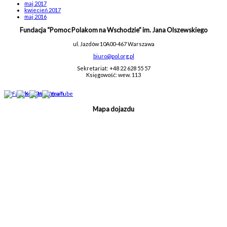
maj 2017
kwiecień 2017
maj 2016
Fundacja “Pomoc Polakom na Wschodzie” im. Jana Olszewskiego
ul. Jazdów 10A
00-467 Warszawa
biuro@pol.org.pl
Sekretariat: +48 22 628 55 57
Księgowość: wew. 113
Mapa dojazdu