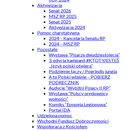
Aktywizacja
Senat 2026
MSZ RP 2025
Senat 2025
Aktywizacja 2024
Pomoc charytatywna
2024 – Kancelaria Senatu RP
2024 – MSZ RP
Pozostałe
Wystawa “Pisarze dwudziestolecia”
3. edycja kampanii #KTOTYJESTEŚ
„Język polski otwiera”
Podziemie łączy / Pogrindis jungia
A to Polski właśnie – POBIERZ
PODRECZNIK
Audycje “Wybitni Polacy II RP”
Wystawa “Polscy orędownicy
wolności”
Komiks “Epopeja Legionowa”
Portal IDA
Udzielona pomoc
Wschodni Fundusz Dobroczynności
Współpraca z Kościołem