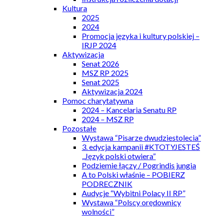
Kultura
2025
2024
Promocja języka i kultury polskiej –
IRJP 2024
Aktywizacja
Senat 2026
MSZ RP 2025
Senat 2025
Aktywizacja 2024
Pomoc charytatywna
2024 – Kancelaria Senatu RP
2024 – MSZ RP
Pozostałe
Wystawa “Pisarze dwudziestolecia”
3. edycja kampanii #KTOTYJESTEŚ
„Język polski otwiera”
Podziemie łączy / Pogrindis jungia
A to Polski właśnie – POBIERZ
PODRECZNIK
Audycje “Wybitni Polacy II RP”
Wystawa “Polscy orędownicy
wolności”