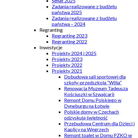
Senat 2025
Zadania realizowane z budżetu
państwa 2025
Zadania realizowane z budżetu
państwa – 2024
Regranting
Regranting 2023
Regranting 2022
Inwestycje
Projekty 2024 i 2025
Projekty 2023
Projekty 2022
Projekty 2021
Dobudowa sali sportowej dla
szkoły-przedszkola “Wilia”
Renowacja Muzeum Tadeusza
Kościuszki w Szwajcarii
Remont Domu Polskiego w
Dyneburgu na Łotwie
Polskie domy w Czechach
odzyskują świetność
Przebudowa Centrum dla Dzieci i
Kaplicy na Węgrzech
Remont toalet w Domu PZKO w