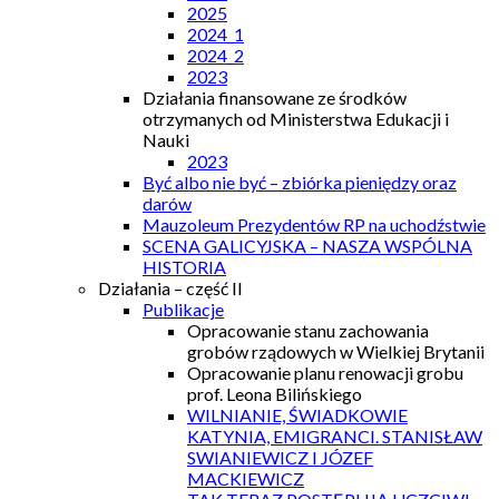
2025
2024_1
2024_2
2023
Działania finansowane ze środków
otrzymanych od Ministerstwa Edukacji i
Nauki
2023
Być albo nie być – zbiórka pieniędzy oraz
darów
Mauzoleum Prezydentów RP na uchodźstwie
SCENA GALICYJSKA – NASZA WSPÓLNA
HISTORIA
Działania – część II
Publikacje
Opracowanie stanu zachowania
grobów rządowych w Wielkiej Brytanii
Opracowanie planu renowacji grobu
prof. Leona Bilińskiego
WILNIANIE, ŚWIADKOWIE
KATYNIA, EMIGRANCI. STANISŁAW
SWIANIEWICZ I JÓZEF
MACKIEWICZ