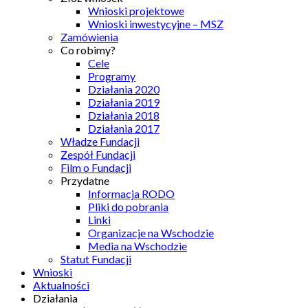
Wnioski projektowe
Wnioski inwestycyjne – MSZ
Zamówienia
Co robimy?
Cele
Programy
Działania 2020
Działania 2019
Działania 2018
Działania 2017
Władze Fundacji
Zespół Fundacji
Film o Fundacji
Przydatne
Informacja RODO
Pliki do pobrania
Linki
Organizacje na Wschodzie
Media na Wschodzie
Statut Fundacji
Wnioski
Aktualności
Działania