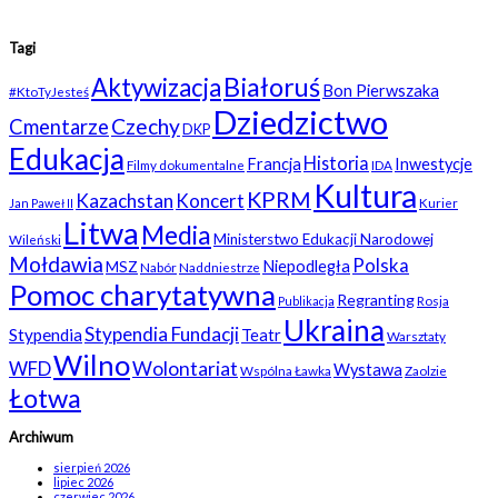
Tagi
Białoruś
Aktywizacja
Bon Pierwszaka
#KtoTyJesteś
Dziedzictwo
Czechy
Cmentarze
DKP
Edukacja
Historia
Francja
Inwestycje
Filmy dokumentalne
IDA
Kultura
KPRM
Kazachstan
Koncert
Kurier
Jan Paweł II
Litwa
Media
Ministerstwo Edukacji Narodowej
Wileński
Mołdawia
Polska
Niepodległa
MSZ
Nabór
Naddniestrze
Pomoc charytatywna
Regranting
Rosja
Publikacja
Ukraina
Stypendia Fundacji
Stypendia
Teatr
Warsztaty
Wilno
WFD
Wolontariat
Wystawa
Wspólna Ławka
Zaolzie
Łotwa
Archiwum
sierpień 2026
lipiec 2026
czerwiec 2026