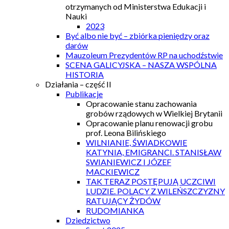
otrzymanych od Ministerstwa Edukacji i
Nauki
2023
Być albo nie być – zbiórka pieniędzy oraz
darów
Mauzoleum Prezydentów RP na uchodźstwie
SCENA GALICYJSKA – NASZA WSPÓLNA
HISTORIA
Działania – część II
Publikacje
Opracowanie stanu zachowania
grobów rządowych w Wielkiej Brytanii
Opracowanie planu renowacji grobu
prof. Leona Bilińskiego
WILNIANIE, ŚWIADKOWIE
KATYNIA, EMIGRANCI. STANISŁAW
SWIANIEWICZ I JÓZEF
MACKIEWICZ
TAK TERAZ POSTĘPUJĄ UCZCIWI
LUDZIE. POLACY Z WILEŃSZCZYZNY
RATUJĄCY ŻYDÓW
RUDOMIANKA
Dziedzictwo