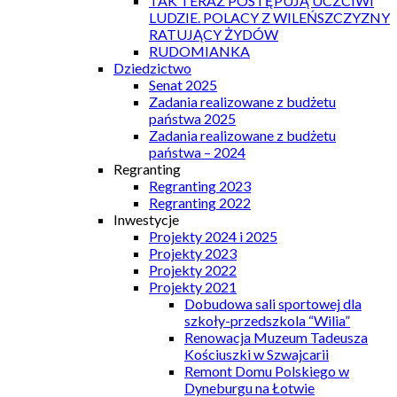
TAK TERAZ POSTĘPUJĄ UCZCIWI
LUDZIE. POLACY Z WILEŃSZCZYZNY
RATUJĄCY ŻYDÓW
RUDOMIANKA
Dziedzictwo
Senat 2025
Zadania realizowane z budżetu
państwa 2025
Zadania realizowane z budżetu
państwa – 2024
Regranting
Regranting 2023
Regranting 2022
Inwestycje
Projekty 2024 i 2025
Projekty 2023
Projekty 2022
Projekty 2021
Dobudowa sali sportowej dla
szkoły-przedszkola “Wilia”
Renowacja Muzeum Tadeusza
Kościuszki w Szwajcarii
Remont Domu Polskiego w
Dyneburgu na Łotwie