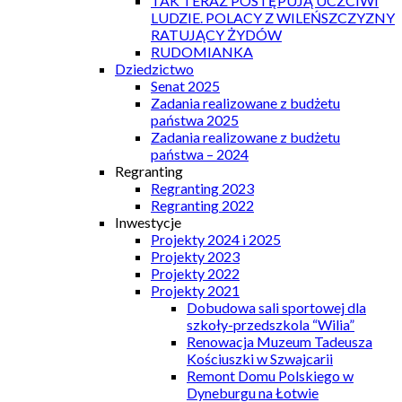
TAK TERAZ POSTĘPUJĄ UCZCIWI
LUDZIE. POLACY Z WILEŃSZCZYZNY
RATUJĄCY ŻYDÓW
RUDOMIANKA
Dziedzictwo
Senat 2025
Zadania realizowane z budżetu
państwa 2025
Zadania realizowane z budżetu
państwa – 2024
Regranting
Regranting 2023
Regranting 2022
Inwestycje
Projekty 2024 i 2025
Projekty 2023
Projekty 2022
Projekty 2021
Dobudowa sali sportowej dla
szkoły-przedszkola “Wilia”
Renowacja Muzeum Tadeusza
Kościuszki w Szwajcarii
Remont Domu Polskiego w
Dyneburgu na Łotwie