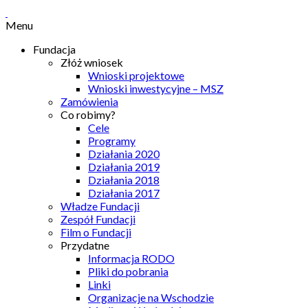
Menu
Fundacja
Złóż wniosek
Wnioski projektowe
Wnioski inwestycyjne – MSZ
Zamówienia
Co robimy?
Cele
Programy
Działania 2020
Działania 2019
Działania 2018
Działania 2017
Władze Fundacji
Zespół Fundacji
Film o Fundacji
Przydatne
Informacja RODO
Pliki do pobrania
Linki
Organizacje na Wschodzie