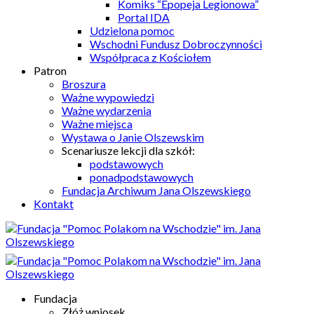
Komiks “Epopeja Legionowa”
Portal IDA
Udzielona pomoc
Wschodni Fundusz Dobroczynności
Współpraca z Kościołem
Patron
Broszura
Ważne wypowiedzi
Ważne wydarzenia
Ważne miejsca
Wystawa o Janie Olszewskim
Scenariusze lekcji dla szkół:
podstawowych
ponadpodstawowych
Fundacja Archiwum Jana Olszewskiego
Kontakt
Fundacja
Złóż wniosek