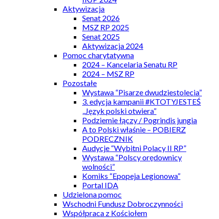
Aktywizacja
Senat 2026
MSZ RP 2025
Senat 2025
Aktywizacja 2024
Pomoc charytatywna
2024 – Kancelaria Senatu RP
2024 – MSZ RP
Pozostałe
Wystawa “Pisarze dwudziestolecia”
3. edycja kampanii #KTOTYJESTEŚ
„Język polski otwiera”
Podziemie łączy / Pogrindis jungia
A to Polski właśnie – POBIERZ
PODRECZNIK
Audycje “Wybitni Polacy II RP”
Wystawa “Polscy orędownicy
wolności”
Komiks “Epopeja Legionowa”
Portal IDA
Udzielona pomoc
Wschodni Fundusz Dobroczynności
Współpraca z Kościołem