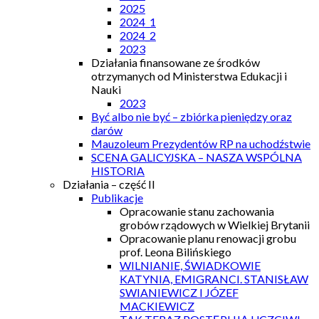
2025
2024_1
2024_2
2023
Działania finansowane ze środków
otrzymanych od Ministerstwa Edukacji i
Nauki
2023
Być albo nie być – zbiórka pieniędzy oraz
darów
Mauzoleum Prezydentów RP na uchodźstwie
SCENA GALICYJSKA – NASZA WSPÓLNA
HISTORIA
Działania – część II
Publikacje
Opracowanie stanu zachowania
grobów rządowych w Wielkiej Brytanii
Opracowanie planu renowacji grobu
prof. Leona Bilińskiego
WILNIANIE, ŚWIADKOWIE
KATYNIA, EMIGRANCI. STANISŁAW
SWIANIEWICZ I JÓZEF
MACKIEWICZ