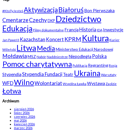
Białoruś
Aktywizacja
Bon Pierwszaka
#KtoTyJesteś
Dziedzictwo
Czechy
Cmentarze
DKP
Edukacja
Historia
Francja
Inwestycje
Filmy dokumentalne
IDA
Kultura
KPRM
Kazachstan
Koncert
Kurier
Jan Paweł II
Litwa
Media
Ministerstwo Edukacji Narodowej
Wileński
Mołdawia
Polska
Niepodległa
MSZ
Nabór
Naddniestrze
Pomoc charytatywna
Regranting
Rosja
Publikacja
Ukraina
Stypendia Fundacji
Stypendia
Teatr
Warsztaty
Wilno
WFD
Wolontariat
Wystawa
Wspólna Ławka
Zaolzie
Łotwa
Archiwum
sierpień 2026
lipiec 2026
czerwiec 2026
maj 2026
kwiecień 2026
marzec 2026