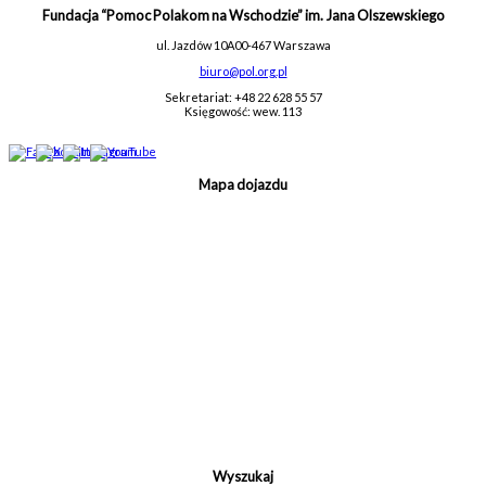
Fundacja “Pomoc Polakom na Wschodzie” im. Jana Olszewskiego
ul. Jazdów 10A
00-467 Warszawa
biuro@pol.org.pl
Sekretariat: +48 22 628 55 57
Księgowość: wew. 113
Mapa dojazdu
Wyszukaj