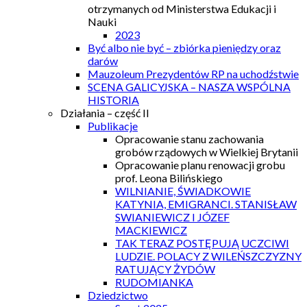
otrzymanych od Ministerstwa Edukacji i
Nauki
2023
Być albo nie być – zbiórka pieniędzy oraz
darów
Mauzoleum Prezydentów RP na uchodźstwie
SCENA GALICYJSKA – NASZA WSPÓLNA
HISTORIA
Działania – część II
Publikacje
Opracowanie stanu zachowania
grobów rządowych w Wielkiej Brytanii
Opracowanie planu renowacji grobu
prof. Leona Bilińskiego
WILNIANIE, ŚWIADKOWIE
KATYNIA, EMIGRANCI. STANISŁAW
SWIANIEWICZ I JÓZEF
MACKIEWICZ
TAK TERAZ POSTĘPUJĄ UCZCIWI
LUDZIE. POLACY Z WILEŃSZCZYZNY
RATUJĄCY ŻYDÓW
RUDOMIANKA
Dziedzictwo