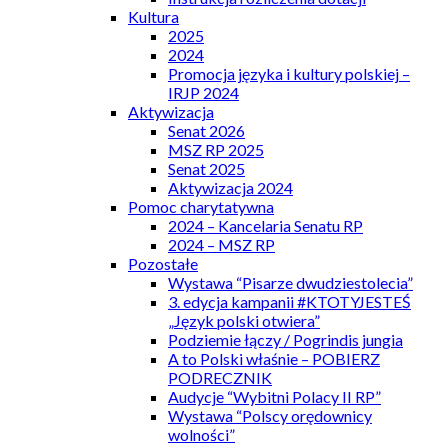
Kultura
2025
2024
Promocja języka i kultury polskiej –
IRJP 2024
Aktywizacja
Senat 2026
MSZ RP 2025
Senat 2025
Aktywizacja 2024
Pomoc charytatywna
2024 – Kancelaria Senatu RP
2024 – MSZ RP
Pozostałe
Wystawa “Pisarze dwudziestolecia”
3. edycja kampanii #KTOTYJESTEŚ
„Język polski otwiera”
Podziemie łączy / Pogrindis jungia
A to Polski właśnie – POBIERZ
PODRECZNIK
Audycje “Wybitni Polacy II RP”
Wystawa “Polscy orędownicy
wolności”