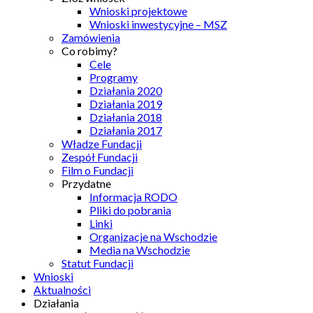
Wnioski projektowe
Wnioski inwestycyjne – MSZ
Zamówienia
Co robimy?
Cele
Programy
Działania 2020
Działania 2019
Działania 2018
Działania 2017
Władze Fundacji
Zespół Fundacji
Film o Fundacji
Przydatne
Informacja RODO
Pliki do pobrania
Linki
Organizacje na Wschodzie
Media na Wschodzie
Statut Fundacji
Wnioski
Aktualności
Działania