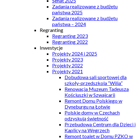
Senat 2025
Zadania realizowane z budżetu
państwa 2025
Zadania realizowane z budżetu
państwa – 2024
Regranting
Regranting 2023
Regranting 2022
Inwestycje
Projekty 2024 i 2025
Projekty 2023
Projekty 2022
Projekty 2021
Dobudowa sali sportowej dla
szkoły-przedszkola “Wilia”
Renowacja Muzeum Tadeusza
Kościuszki w Szwajcarii
Remont Domu Polskiego w
Dyneburgu na Łotwie
Polskie domy w Czechach
odzyskują świetność
Przebudowa Centrum dla Dzieci i
Kaplicy na Węgrzech
Remont toalet w Domu PZKO w