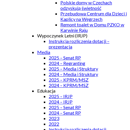
Polskie domy w Czechach
odzyskują świetność
Przebudowa Centrum dla Dzieci i
Kaplicy na Węgrzech
Remont toalet w Domu PZKO w
Karwinie Raju
Wypoczynek Letni (IRJP)
Instrukcja rozliczenia dotacji –
prezentacja
Media
2025 – Senat RP
2024 – Regranting
2025 – Media i Struktury
2024 – Media i Struktury
2025 – KPRM/MSZ
2024 – KPRM/MSZ
Edukacja
2025 – IRJP
2024 – IRJP
2025 – Senat RP
2024 – Senat RP
2023
2022
Instrukcja rozliczenia dotacji