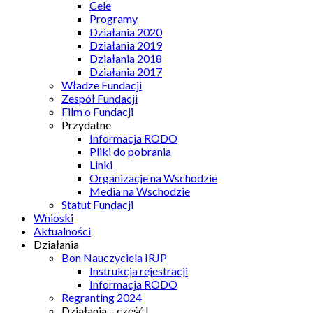
Cele
Programy
Działania 2020
Działania 2019
Działania 2018
Działania 2017
Władze Fundacji
Zespół Fundacji
Film o Fundacji
Przydatne
Informacja RODO
Pliki do pobrania
Linki
Organizacje na Wschodzie
Media na Wschodzie
Statut Fundacji
Wnioski
Aktualności
Działania
Bon Nauczyciela IRJP
Instrukcja rejestracji
Informacja RODO
Regranting 2024
Działania – część I