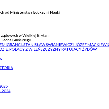
h od Ministerstwa Edukacji i Nauki
ządowych w Wielkiej Brytanii
 Leona Bilińskiego
 EMIGRANCI. STANISŁAW SWIANIEWICZ I JÓZEF MACKIEWI
DZIE. POLACY Z WILEŃSZCZYZNY RATUJĄCY ŻYDÓW
ów
STORIA
 2025
– 2024