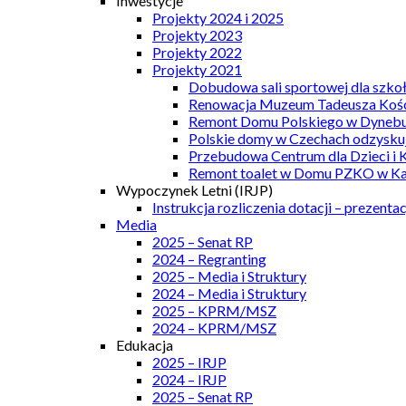
Inwestycje
Projekty 2024 i 2025
Projekty 2023
Projekty 2022
Projekty 2021
Dobudowa sali sportowej dla szkoł
Renowacja Muzeum Tadeusza Kości
Remont Domu Polskiego w Dynebu
Polskie domy w Czechach odzyskuj
Przebudowa Centrum dla Dzieci i 
Remont toalet w Domu PZKO w Kar
Wypoczynek Letni (IRJP)
Instrukcja rozliczenia dotacji – prezentac
Media
2025 – Senat RP
2024 – Regranting
2025 – Media i Struktury
2024 – Media i Struktury
2025 – KPRM/MSZ
2024 – KPRM/MSZ
Edukacja
2025 – IRJP
2024 – IRJP
2025 – Senat RP