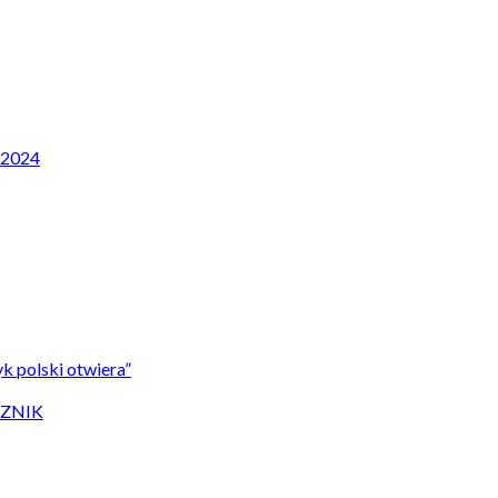
P 2024
k polski otwiera”
CZNIK