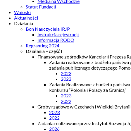
Media na Wschodzie
Statut Fundacji
Wnioski
Aktualności
Działania
Bon Nauczyciela IRJP
Instrukcja rejestracji
Informacja RODO
Regranting 2024
Działania – część I
Finansowane ze środków Kancelarii Prezesa R
Zadania realizowane z budżetu państwa
zadania publicznego dotyczącego Pomocy
2023
2022
Zadania Realizowane z budżetu państwa
konkursu “Polonia i Polacy za Granicą”
2023
2022
Groby rządowe w Czechach i Wielkiej Brytanii
2023
2022
Zadania realizowane przez Instytut Rozwoju J
2026