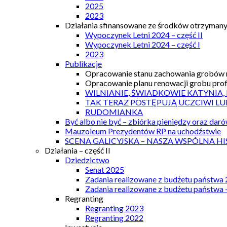
2025
2023
Działania sfinansowane ze środków otrzymanyc
Wypoczynek Letni 2024 – część II
Wypoczynek Letni 2024 – część I
2023
Publikacje
Opracowanie stanu zachowania grobów r
Opracowanie planu renowacji grobu prof.
WILNIANIE, ŚWIADKOWIE KATYNIA,
TAK TERAZ POSTĘPUJĄ UCZCIWI LU
RUDOMIANKA
Być albo nie być – zbiórka pieniędzy oraz dar
Mauzoleum Prezydentów RP na uchodźstwie
SCENA GALICYJSKA – NASZA WSPÓLNA HI
Działania – część II
Dziedzictwo
Senat 2025
Zadania realizowane z budżetu państwa
Zadania realizowane z budżetu państwa 
Regranting
Regranting 2023
Regranting 2022