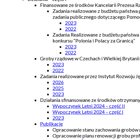
Finansowane ze środków Kancelarii Prezesa R
Zadania realizowane z budżetu państwa
zadania publicznego dotyczącego Pomocy
2023
2022
Zadania Realizowane z budżetu państwa
konkursu “Polonia i Polacy za Granicą”
2023
2022
Groby rządowe w Czechach i Wielkiej Brytanii
2023
2022
Zadania realizowane przez Instytut Rozwoju J
2026
2025
2023
Działania sfinansowane ze środków otrzymanyc
Wypoczynek Letni 2024 – część II
Wypoczynek Letni 2024 – część I
2023
Publikacje
Opracowanie stanu zachowania grobów r
Opracowanie planu renowacji grobu prof.