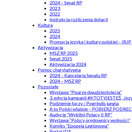
2024 – Senat RP
2023
2022
Instrukcja rozliczenia dotacji
Kultura
2025
2024
Promocja języka i kultury polskiej – IRJ
Aktywizacja
MSZ RP 2025
Senat 2025
Aktywizacja 2024
Pomoc charytatywna
2024 – Kancelaria Senatu RP
2024 – MSZ RP
Pozostałe
Wystawa “Pisarze dwudziestolecia”
3. edycja kampanii #KTOTYJESTEŚ „Języ
Podziemie łączy / Pogrindis jungia
A to Polski właśnie – POBIERZ PODRE
Audycje “Wybitni Polacy II RP”
Wystawa “Polscy orędownicy wolności”
Komiks “Epopeja Legionowa”
Portal IDA