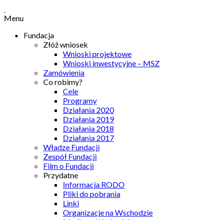
Menu
Fundacja
Złóż wniosek
Wnioski projektowe
Wnioski inwestycyjne – MSZ
Zamówienia
Co robimy?
Cele
Programy
Działania 2020
Działania 2019
Działania 2018
Działania 2017
Władze Fundacji
Zespół Fundacji
Film o Fundacji
Przydatne
Informacja RODO
Pliki do pobrania
Linki
Organizacje na Wschodzie