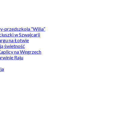
y-przedszkola “Wilia”
uszki w Szwajcarii
rgu na Łotwie
ą świetność
Kaplicy na Węgrzech
winie Raju
ja