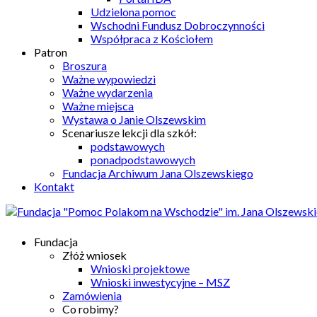
Udzielona pomoc
Wschodni Fundusz Dobroczynności
Współpraca z Kościołem
Patron
Broszura
Ważne wypowiedzi
Ważne wydarzenia
Ważne miejsca
Wystawa o Janie Olszewskim
Scenariusze lekcji dla szkół:
podstawowych
ponadpodstawowych
Fundacja Archiwum Jana Olszewskiego
Kontakt
Fundacja
Złóż wniosek
Wnioski projektowe
Wnioski inwestycyjne – MSZ
Zamówienia
Co robimy?