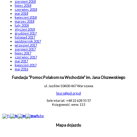
sierpień 2018
lipiec 2018
czerwiec 2018
maj 2018
kwiecień 2018
marzec 2018
luty 2018
styczeń 2018
grudzień 2017
listopad 2017
październik 2017
wrzesień 2017
sierpień 2017
lipiec 2017
czerwiec 2017
maj 2017
kwiecień 2017
maj 2016
Fundacja “Pomoc Polakom na Wschodzie” im. Jana Olszewskiego
ul. Jazdów 10A
00-467 Warszawa
biuro@pol.org.pl
Sekretariat: +48 22 628 55 57
Księgowość: wew. 113
Mapa dojazdu