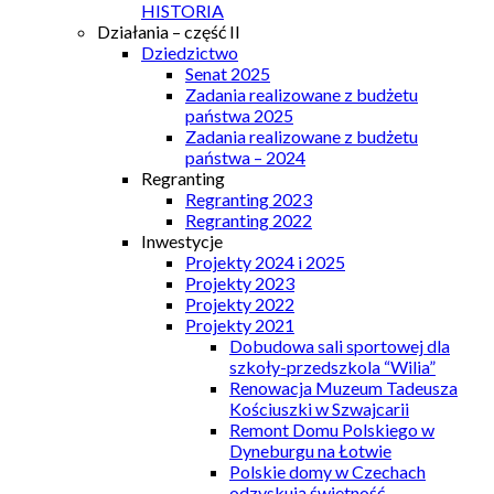
HISTORIA
Działania – część II
Dziedzictwo
Senat 2025
Zadania realizowane z budżetu
państwa 2025
Zadania realizowane z budżetu
państwa – 2024
Regranting
Regranting 2023
Regranting 2022
Inwestycje
Projekty 2024 i 2025
Projekty 2023
Projekty 2022
Projekty 2021
Dobudowa sali sportowej dla
szkoły-przedszkola “Wilia”
Renowacja Muzeum Tadeusza
Kościuszki w Szwajcarii
Remont Domu Polskiego w
Dyneburgu na Łotwie
Polskie domy w Czechach
odzyskują świetność