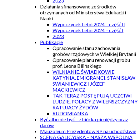
2023
Działania sfinansowane ze środków
otrzymanych od Ministerstwa Edukacji i
Nauki
Wypoczynek Letni 2024 – część II
Wypoczynek Letni 2024 – część I
2023
Publikacje
Opracowanie stanu zachowania
grobów rządowych w Wielkiej Brytanii
Opracowanie planu renowacji grobu
prof. Leona Bilińskiego
WILNIANIE, ŚWIADKOWIE
KATYNIA, EMIGRANCI. STANISŁAW
SWIANIEWICZ I JÓZEF
MACKIEWICZ
TAK TERAZ POSTĘPUJĄ UCZCIWI
LUDZIE. POLACY Z WILEŃSZCZYZNY
RATUJĄCY ŻYDÓW
RUDOMIANKA
Być albo nie być – zbiórka pieniędzy oraz
darów
Mauzoleum Prezydentów RP na uchodźstwie
SCENA GALICYJSKA – NASZA WSPÓLNA