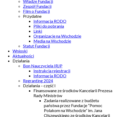
Władze Fundacji
Zespół Fundacji
Film o Fundacji
Przydatne
Informacja RODO
Pliki do pobrania
Linki
Organizacje na Wschodzie
Media na Wschodzie
Statut Fundacji
Wnioski
Aktualności
Działania
Bon Nauczyciela IRJP
Instrukcja rejestracji
Informacja RODO
Regranting 2024
Działania – część I
Finansowane ze środków Kancelarii Prezesa
Rady Ministrów
Zadania realizowane z budżetu
państwa przez Fundacje “Pomoc
Polakom na Wschodzie” im. Jana
Olszewskiego ze środków Kancelarii