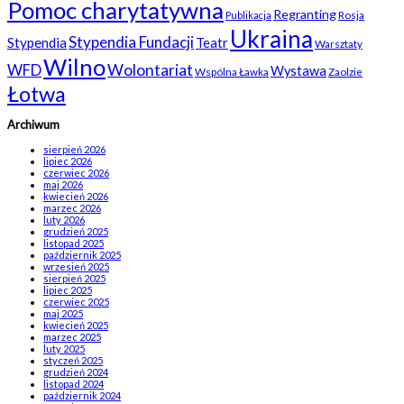
Pomoc charytatywna
Regranting
Rosja
Publikacja
Ukraina
Stypendia Fundacji
Stypendia
Teatr
Warsztaty
Wilno
WFD
Wolontariat
Wystawa
Wspólna Ławka
Zaolzie
Łotwa
Archiwum
sierpień 2026
lipiec 2026
czerwiec 2026
maj 2026
kwiecień 2026
marzec 2026
luty 2026
grudzień 2025
listopad 2025
październik 2025
wrzesień 2025
sierpień 2025
lipiec 2025
czerwiec 2025
maj 2025
kwiecień 2025
marzec 2025
luty 2025
styczeń 2025
grudzień 2024
listopad 2024
październik 2024