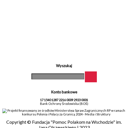
Wyszukaj
Konto bankowe
17 1540 1287 2216 0009 2923 0001
Bank Ochrony Środowiska (BOŚ)
Projekt finansowany ze środków Ministerstwa Spraw Zagranicznych RP w ramach
konkursu Polonia i Polacy za Granicą 2024 - Media i Struktury
Copyright © Fundacja "Pomoc Polakom na Wschodzie" im.
Jana Olszewskiego | 2023