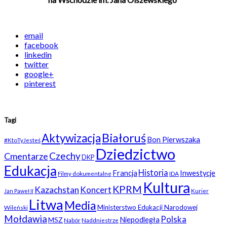
email
facebook
linkedin
twitter
google+
pinterest
Tagi
Białoruś
Aktywizacja
Bon Pierwszaka
#KtoTyJesteś
Dziedzictwo
Czechy
Cmentarze
DKP
Edukacja
Historia
Francja
Inwestycje
Filmy dokumentalne
IDA
Kultura
KPRM
Kazachstan
Koncert
Kurier
Jan Paweł II
Litwa
Media
Ministerstwo Edukacji Narodowej
Wileński
Mołdawia
Polska
Niepodległa
MSZ
Nabór
Naddniestrze