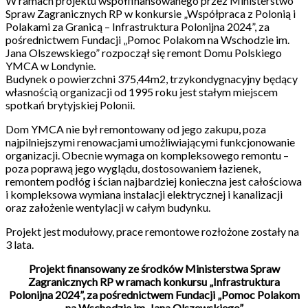
W ramach projektu współfinansowanego przez Ministerstwo
Spraw Zagranicznych RP w konkursie „Współpraca z Polonią i
Polakami za Granicą – Infrastruktura Polonijna 2024”, za
pośrednictwem Fundacji „Pomoc Polakom na Wschodzie im.
Jana Olszewskiego” rozpoczął się remont Domu Polskiego
YMCA w Londynie.
Budynek o powierzchni 375,44m2, trzykondygnacyjny będący
własnością organizacji od 1995 roku jest stałym miejscem
spotkań brytyjskiej Polonii.
Dom YMCA nie był remontowany od jego zakupu, poza
najpilniejszymi renowacjami umożliwiającymi funkcjonowanie
organizacji. Obecnie wymaga on kompleksowego remontu –
poza poprawą jego wyglądu, dostosowaniem łazienek,
remontem podłóg i ścian najbardziej konieczna jest całościowa
i kompleksowa wymiana instalacji elektrycznej i kanalizacji
oraz założenie wentylacji w całym budynku.
Projekt jest modułowy, prace remontowe rozłożone zostały na
3 lata.
Projekt finansowany ze środków Ministerstwa Spraw
Zagranicznych RP w ramach konkursu „Infrastruktura
Polonijna 2024”, za pośrednictwem Fundacji „Pomoc Polakom
na Wschodzie im. Jana Olszewskiego”