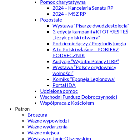
Pomoc charytatywna
2024 – Kancelaria Senatu RP
2024 – MSZ RP
Pozostałe
Wystawa “Pisarze dwudziestolecia”
3. edycja kampanii #KTOTYJESTEŚ
„Język polski otwiera”
Podziemie łączy / Pogrindis jungia
A to Polski właśnie – POBIERZ
PODRECZNIK
Audycje “Wybitni Polacy II RP”
Wystawa “Polscy orędownicy
wolności”
Komiks “Epopeja Legionowa”
Portal IDA
Udzielona pomoc
Wschodni Fundusz Dobroczynności
Współpraca z Kościołem
Patron
Broszura
Ważne wypowiedzi
Ważne wydarzenia
Ważne miejsca
Wystawa o Janie Olszewskim