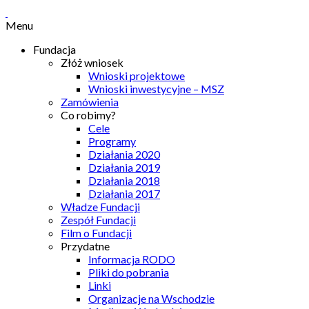
Menu
Fundacja
Złóż wniosek
Wnioski projektowe
Wnioski inwestycyjne – MSZ
Zamówienia
Co robimy?
Cele
Programy
Działania 2020
Działania 2019
Działania 2018
Działania 2017
Władze Fundacji
Zespół Fundacji
Film o Fundacji
Przydatne
Informacja RODO
Pliki do pobrania
Linki
Organizacje na Wschodzie