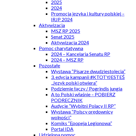
2025
2024
Promocja języka i kultury polskiej –
IRJP 2024
Aktywizacja
MSZ RP 2025
Senat 2025
Aktywizacja 2024
Pomoc charytatywna
2024 – Kancelaria Senatu RP
2024 – MSZ RP
Pozostałe
Wystawa “Pisarze dwudziestolecia”
3. edycja kampanii #KTOTYJESTEŚ
„Język polski otwiera”
Podziemie łączy / Pogrindis jungia
A to Polski właśnie – POBIERZ
PODRECZNIK
Audycje “Wybitni Polacy II RP”
Wystawa “Polscy orędownicy
wolności”
Komiks “Epopeja Legionowa”
Portal IDA
Udzielona pomoc