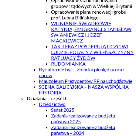
Opracowanie stanu zachowania
grobów rządowych w Wielkiej Brytanii
Opracowanie planu renowacji grobu
prof. Leona Bilińskiego
WILNIANIE, ŚWIADKOWIE
KATYNIA, EMIGRANCI. STANISŁAW
SWIANIEWICZ I JÓZEF
MACKIEWICZ
TAK TERAZ POSTĘPUJĄ UCZCIWI
LUDZIE. POLACY Z WILEŃSZCZYZNY
RATUJĄCY ŻYDÓW
RUDOMIANKA
Być albo nie być – zbiórka pieniędzy oraz
darów
Mauzoleum Prezydentów RP na uchodźstwie
SCENA GALICYJSKA – NASZA WSPÓLNA
HISTORIA
Działania – część II
Dziedzictwo
Senat 2025
Zadania realizowane z budżetu
państwa 2025
Zadania realizowane z budżetu
państwa – 2024