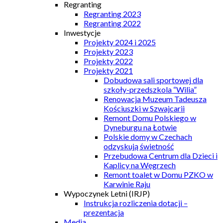
Regranting
Regranting 2023
Regranting 2022
Inwestycje
Projekty 2024 i 2025
Projekty 2023
Projekty 2022
Projekty 2021
Dobudowa sali sportowej dla
szkoły-przedszkola “Wilia”
Renowacja Muzeum Tadeusza
Kościuszki w Szwajcarii
Remont Domu Polskiego w
Dyneburgu na Łotwie
Polskie domy w Czechach
odzyskują świetność
Przebudowa Centrum dla Dzieci i
Kaplicy na Węgrzech
Remont toalet w Domu PZKO w
Karwinie Raju
Wypoczynek Letni (IRJP)
Instrukcja rozliczenia dotacji –
prezentacja
Media