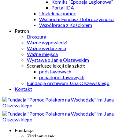
Komiks “Epopeja Legionowa”
Portal IDA
Udzielona pomoc
Wschodni Fundusz Dobroczynności
Współpraca z Kościołem
Patron
Broszura
Ważne wypowiedzi
Ważne wydarzenia
Ważne miejsca
Wystawa o Janie Olszewskim
Scenariusze lekcji dla szkół:
podstawowych
ponadpodstawowych
Fundacja Archiwum Jana Olszewskiego
Kontakt
Fundacja
Złóż wniosek