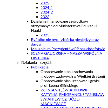
2025
2024_1
2024_2
2023
Działania finansowane ze środków
otrzymanych od Ministerstwa Edukacji i
Nauki
2023
Być albo nie być – zbiórka pieniędzy oraz
darów
Mauzoleum Prezydentów RP na uchodźstwie
SCENA GALICYJSKA – NASZA WSPÓLNA
HISTORIA
Działania – część II
Publikacje
Opracowanie stanu zachowania
grobów rządowych w Wielkiej Brytanii
Opracowanie planu renowacji grobu
prof. Leona Bilińskiego
WILNIANIE, ŚWIADKOWIE
KATYNIA, EMIGRANCI. STANISŁAW
SWIANIEWICZ I JÓZEF
MACKIEWICZ