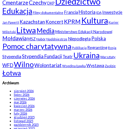
Dziedzictwo
Czechy
Cmentarze
DKP
Edukacja
Historia
Francja
Inwestycje
Filmy dokumentalne
IDA
Kultura
KPRM
Kazachstan
Koncert
Kurier
Jan Paweł II
Litwa
Media
Ministerstwo Edukacji Narodowej
Wileński
Mołdawia
Polska
Niepodległa
MSZ
Nabór
Naddniestrze
Pomoc charytatywna
Regranting
Rosja
Publikacja
Ukraina
Stypendia Fundacji
Stypendia
Teatr
Warsztaty
Wilno
WFD
Wolontariat
Wystawa
Wspólna Ławka
Zaolzie
Łotwa
Archiwum
sierpień 2026
lipiec 2026
czerwiec 2026
maj 2026
kwiecień 2026
marzec 2026
luty 2026
grudzień 2025
listopad 2025
październik 2025
wrzesień 2025