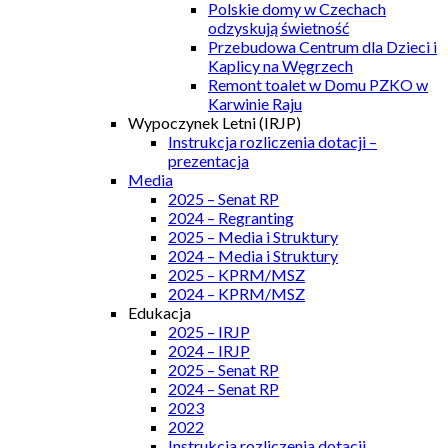
Polskie domy w Czechach
odzyskują świetność
Przebudowa Centrum dla Dzieci i
Kaplicy na Węgrzech
Remont toalet w Domu PZKO w
Karwinie Raju
Wypoczynek Letni (IRJP)
Instrukcja rozliczenia dotacji –
prezentacja
Media
2025 – Senat RP
2024 – Regranting
2025 – Media i Struktury
2024 – Media i Struktury
2025 – KPRM/MSZ
2024 – KPRM/MSZ
Edukacja
2025 – IRJP
2024 – IRJP
2025 – Senat RP
2024 – Senat RP
2023
2022
Instrukcja rozliczenia dotacji