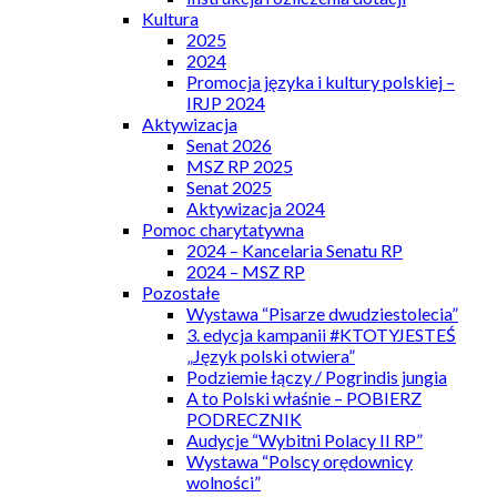
Kultura
2025
2024
Promocja języka i kultury polskiej –
IRJP 2024
Aktywizacja
Senat 2026
MSZ RP 2025
Senat 2025
Aktywizacja 2024
Pomoc charytatywna
2024 – Kancelaria Senatu RP
2024 – MSZ RP
Pozostałe
Wystawa “Pisarze dwudziestolecia”
3. edycja kampanii #KTOTYJESTEŚ
„Język polski otwiera”
Podziemie łączy / Pogrindis jungia
A to Polski właśnie – POBIERZ
PODRECZNIK
Audycje “Wybitni Polacy II RP”
Wystawa “Polscy orędownicy
wolności”