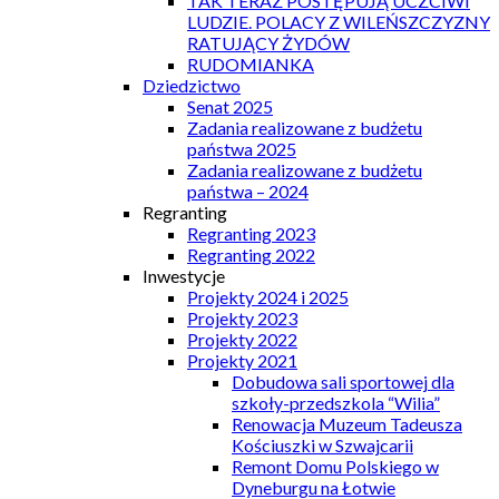
TAK TERAZ POSTĘPUJĄ UCZCIWI
LUDZIE. POLACY Z WILEŃSZCZYZNY
RATUJĄCY ŻYDÓW
RUDOMIANKA
Dziedzictwo
Senat 2025
Zadania realizowane z budżetu
państwa 2025
Zadania realizowane z budżetu
państwa – 2024
Regranting
Regranting 2023
Regranting 2022
Inwestycje
Projekty 2024 i 2025
Projekty 2023
Projekty 2022
Projekty 2021
Dobudowa sali sportowej dla
szkoły-przedszkola “Wilia”
Renowacja Muzeum Tadeusza
Kościuszki w Szwajcarii
Remont Domu Polskiego w
Dyneburgu na Łotwie