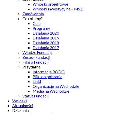
Wnioski projektowe
Wnioski inwestycyjne – MSZ
Zamówienia
Co robimy?
Cele
Programy
Działania 2020
Działania 2019
Działania 2018
Działania 2017
Władze Fundacji
Zespół Fundacji
Film o Fundacji
Przydatne
Informacja RODO
Pliki do pobrania
Linki
Organizacje na Wschodzie
Media na Wschodzie
Statut Fundacji
Wnioski
Aktualności
Działania