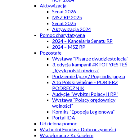
Aktywizacja
Senat 2026
MSZ RP 2025
Senat 2025
Aktywizacja 2024
Pomoc charytatywna
2024 – Kancelaria Senatu RP
2024 – MSZ RP
Pozostałe
Wystawa “Pisarze dwudziestolecia”
3. edycja kampanii #KTOTYJESTEŚ
„Język polski otwiera”
Podziemie łączy / Pogrindis jungia
A to Polski właśnie – POBIERZ
PODRECZNIK
Audycje “Wybitni Polacy II RP”
Wystawa “Polscy orędownicy
wolności”
Komiks “Epopeja Legionowa”
Portal IDA
Udzielona pomoc
Wschodni Fundusz Dobroczynności
Współpraca z Kościołem