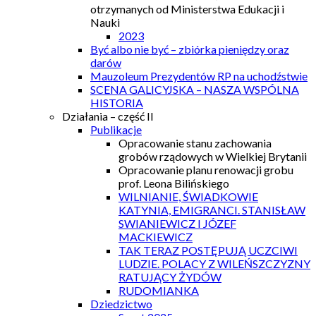
otrzymanych od Ministerstwa Edukacji i
Nauki
2023
Być albo nie być – zbiórka pieniędzy oraz
darów
Mauzoleum Prezydentów RP na uchodźstwie
SCENA GALICYJSKA – NASZA WSPÓLNA
HISTORIA
Działania – część II
Publikacje
Opracowanie stanu zachowania
grobów rządowych w Wielkiej Brytanii
Opracowanie planu renowacji grobu
prof. Leona Bilińskiego
WILNIANIE, ŚWIADKOWIE
KATYNIA, EMIGRANCI. STANISŁAW
SWIANIEWICZ I JÓZEF
MACKIEWICZ
TAK TERAZ POSTĘPUJĄ UCZCIWI
LUDZIE. POLACY Z WILEŃSZCZYZNY
RATUJĄCY ŻYDÓW
RUDOMIANKA
Dziedzictwo