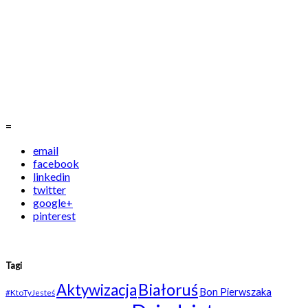
=
email
facebook
linkedin
twitter
google+
pinterest
Tagi
Białoruś
Aktywizacja
Bon Pierwszaka
#KtoTyJesteś