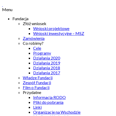
Menu
Fundacja
Złóż wniosek
Wnioski projektowe
Wnioski inwestycyjne – MSZ
Zamówienia
Co robimy?
Cele
Programy
Działania 2020
Działania 2019
Działania 2018
Działania 2017
Władze Fundacji
Zespół Fundacji
Film o Fundacji
Przydatne
Informacja RODO
Pliki do pobrania
Linki
Organizacje na Wschodzie