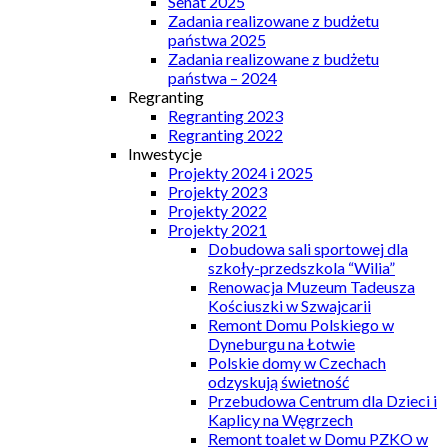
Senat 2025
Zadania realizowane z budżetu
państwa 2025
Zadania realizowane z budżetu
państwa – 2024
Regranting
Regranting 2023
Regranting 2022
Inwestycje
Projekty 2024 i 2025
Projekty 2023
Projekty 2022
Projekty 2021
Dobudowa sali sportowej dla
szkoły-przedszkola “Wilia”
Renowacja Muzeum Tadeusza
Kościuszki w Szwajcarii
Remont Domu Polskiego w
Dyneburgu na Łotwie
Polskie domy w Czechach
odzyskują świetność
Przebudowa Centrum dla Dzieci i
Kaplicy na Węgrzech
Remont toalet w Domu PZKO w