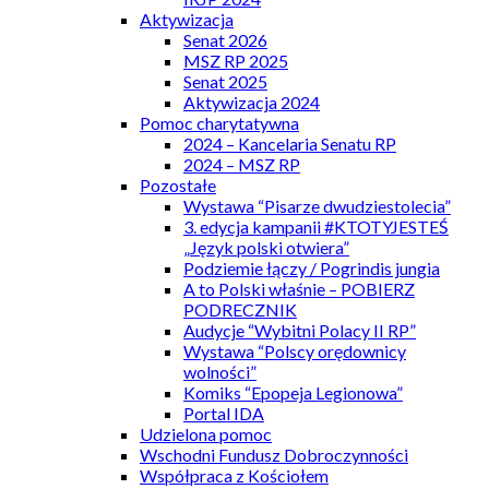
Aktywizacja
Senat 2026
MSZ RP 2025
Senat 2025
Aktywizacja 2024
Pomoc charytatywna
2024 – Kancelaria Senatu RP
2024 – MSZ RP
Pozostałe
Wystawa “Pisarze dwudziestolecia”
3. edycja kampanii #KTOTYJESTEŚ
„Język polski otwiera”
Podziemie łączy / Pogrindis jungia
A to Polski właśnie – POBIERZ
PODRECZNIK
Audycje “Wybitni Polacy II RP”
Wystawa “Polscy orędownicy
wolności”
Komiks “Epopeja Legionowa”
Portal IDA
Udzielona pomoc
Wschodni Fundusz Dobroczynności
Współpraca z Kościołem