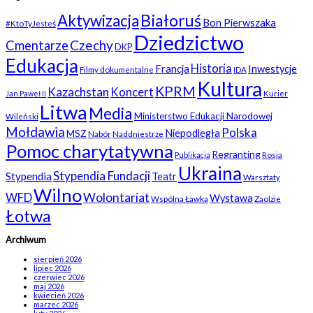
Białoruś
Aktywizacja
Bon Pierwszaka
#KtoTyJesteś
Dziedzictwo
Czechy
Cmentarze
DKP
Edukacja
Historia
Francja
Inwestycje
Filmy dokumentalne
IDA
Kultura
KPRM
Kazachstan
Koncert
Kurier
Jan Paweł II
Litwa
Media
Ministerstwo Edukacji Narodowej
Wileński
Mołdawia
Polska
Niepodległa
MSZ
Nabór
Naddniestrze
Pomoc charytatywna
Regranting
Rosja
Publikacja
Ukraina
Stypendia Fundacji
Stypendia
Teatr
Warsztaty
Wilno
WFD
Wolontariat
Wystawa
Wspólna Ławka
Zaolzie
Łotwa
Archiwum
sierpień 2026
lipiec 2026
czerwiec 2026
maj 2026
kwiecień 2026
marzec 2026