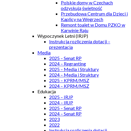
Polskie domy w Czechach
odzyskują świetność
Przebudowa Centrum dla Dzieci i
Kaplicy na Węgrzech
Remont toalet w Domu PZKO w
Karwinie Raju
Wypoczynek Letni (IRJP)
Instrukcja rozliczenia dotacji –
prezentacja
Media
2025 – Senat RP
2024 – Regranting
2025 – Media i Struktury
2024 – Media i Struktury
2025 – KPRM/MSZ
2024 – KPRM/MSZ
Edukacja
2025 – IRJP
2024 – IRJP
2025 – Senat RP
2024 – Senat RP
2023
2022
Instrukcja rozliczenia dotacji