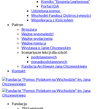
Komiks “Epopeja Legionowa”
Portal IDA
Udzielona pomoc
Wschodni Fundusz Dobroczynności
Współpraca z Kościołem
Patron
Broszura
Ważne wypowiedzi
Ważne wydarzenia
Ważne miejsca
Wystawa o Janie Olszewskim
Scenariusze lekcji dla szkół:
podstawowych
ponadpodstawowych
Fundacja Archiwum Jana Olszewskiego
Kontakt
Fundacja
Złóż wniosek