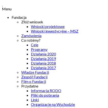
Menu
Fundacja
Złóż wniosek
Wnioski projektowe
Wnioski inwestycyjne – MSZ
Zamówienia
Co robimy?
Cele
Programy
Działania 2020
Działania 2019
Działania 2018
Działania 2017
Władze Fundacji
Zespół Fundacji
Film o Fundacji
Przydatne
Informacja RODO
Pliki do pobrania
Linki
Organizacje na Wschodzie