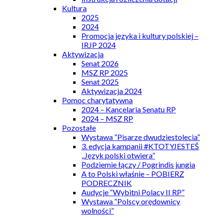
Kultura
2025
2024
Promocja języka i kultury polskiej –
IRJP 2024
Aktywizacja
Senat 2026
MSZ RP 2025
Senat 2025
Aktywizacja 2024
Pomoc charytatywna
2024 – Kancelaria Senatu RP
2024 – MSZ RP
Pozostałe
Wystawa “Pisarze dwudziestolecia”
3. edycja kampanii #KTOTYJESTEŚ
„Język polski otwiera”
Podziemie łączy / Pogrindis jungia
A to Polski właśnie – POBIERZ
PODRECZNIK
Audycje “Wybitni Polacy II RP”
Wystawa “Polscy orędownicy
wolności”