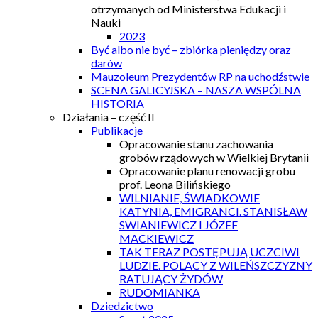
otrzymanych od Ministerstwa Edukacji i
Nauki
2023
Być albo nie być – zbiórka pieniędzy oraz
darów
Mauzoleum Prezydentów RP na uchodźstwie
SCENA GALICYJSKA – NASZA WSPÓLNA
HISTORIA
Działania – część II
Publikacje
Opracowanie stanu zachowania
grobów rządowych w Wielkiej Brytanii
Opracowanie planu renowacji grobu
prof. Leona Bilińskiego
WILNIANIE, ŚWIADKOWIE
KATYNIA, EMIGRANCI. STANISŁAW
SWIANIEWICZ I JÓZEF
MACKIEWICZ
TAK TERAZ POSTĘPUJĄ UCZCIWI
LUDZIE. POLACY Z WILEŃSZCZYZNY
RATUJĄCY ŻYDÓW
RUDOMIANKA
Dziedzictwo