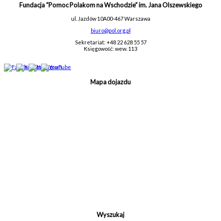
Fundacja “Pomoc Polakom na Wschodzie” im. Jana Olszewskiego
ul. Jazdów 10A
00-467 Warszawa
biuro@pol.org.pl
Sekretariat: +48 22 628 55 57
Księgowość: wew. 113
Mapa dojazdu
Wyszukaj