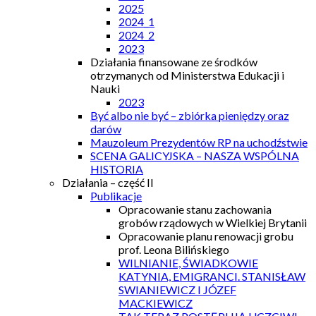
2025
2024_1
2024_2
2023
Działania finansowane ze środków
otrzymanych od Ministerstwa Edukacji i
Nauki
2023
Być albo nie być – zbiórka pieniędzy oraz
darów
Mauzoleum Prezydentów RP na uchodźstwie
SCENA GALICYJSKA – NASZA WSPÓLNA
HISTORIA
Działania – część II
Publikacje
Opracowanie stanu zachowania
grobów rządowych w Wielkiej Brytanii
Opracowanie planu renowacji grobu
prof. Leona Bilińskiego
WILNIANIE, ŚWIADKOWIE
KATYNIA, EMIGRANCI. STANISŁAW
SWIANIEWICZ I JÓZEF
MACKIEWICZ