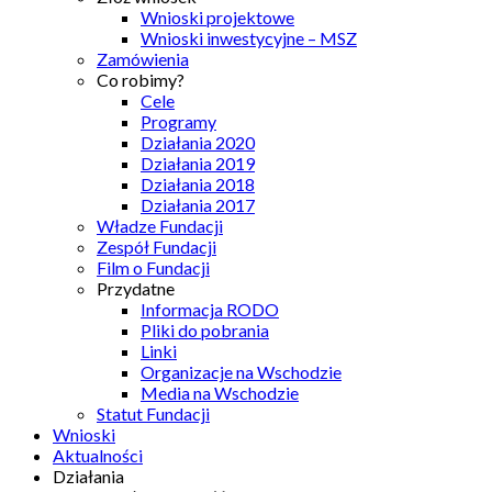
Wnioski projektowe
Wnioski inwestycyjne – MSZ
Zamówienia
Co robimy?
Cele
Programy
Działania 2020
Działania 2019
Działania 2018
Działania 2017
Władze Fundacji
Zespół Fundacji
Film o Fundacji
Przydatne
Informacja RODO
Pliki do pobrania
Linki
Organizacje na Wschodzie
Media na Wschodzie
Statut Fundacji
Wnioski
Aktualności
Działania