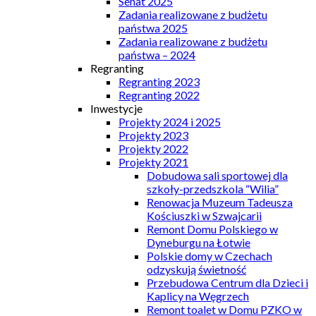
Senat 2025
Zadania realizowane z budżetu
państwa 2025
Zadania realizowane z budżetu
państwa – 2024
Regranting
Regranting 2023
Regranting 2022
Inwestycje
Projekty 2024 i 2025
Projekty 2023
Projekty 2022
Projekty 2021
Dobudowa sali sportowej dla
szkoły-przedszkola “Wilia”
Renowacja Muzeum Tadeusza
Kościuszki w Szwajcarii
Remont Domu Polskiego w
Dyneburgu na Łotwie
Polskie domy w Czechach
odzyskują świetność
Przebudowa Centrum dla Dzieci i
Kaplicy na Węgrzech
Remont toalet w Domu PZKO w