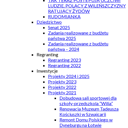
TAK TERAZ POSTĘPUJĄ UCZCIWI
LUDZIE. POLACY Z WILEŃSZCZYZNY
RATUJĄCY ŻYDÓW
RUDOMIANKA
Dziedzictwo
Senat 2025
Zadania realizowane z budżetu
państwa 2025
Zadania realizowane z budżetu
państwa – 2024
Regranting
Regranting 2023
Regranting 2022
Inwestycje
Projekty 2024 i 2025
Projekty 2023
Projekty 2022
Projekty 2021
Dobudowa sali sportowej dla
szkoły-przedszkola “Wilia”
Renowacja Muzeum Tadeusza
Kościuszki w Szwajcarii
Remont Domu Polskiego w
Dyneburgu na Łotwie