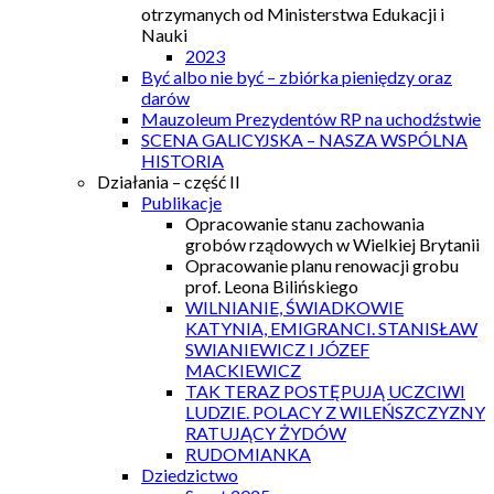
otrzymanych od Ministerstwa Edukacji i
Nauki
2023
Być albo nie być – zbiórka pieniędzy oraz
darów
Mauzoleum Prezydentów RP na uchodźstwie
SCENA GALICYJSKA – NASZA WSPÓLNA
HISTORIA
Działania – część II
Publikacje
Opracowanie stanu zachowania
grobów rządowych w Wielkiej Brytanii
Opracowanie planu renowacji grobu
prof. Leona Bilińskiego
WILNIANIE, ŚWIADKOWIE
KATYNIA, EMIGRANCI. STANISŁAW
SWIANIEWICZ I JÓZEF
MACKIEWICZ
TAK TERAZ POSTĘPUJĄ UCZCIWI
LUDZIE. POLACY Z WILEŃSZCZYZNY
RATUJĄCY ŻYDÓW
RUDOMIANKA
Dziedzictwo