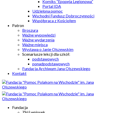
Komiks “Epopeja Legionowa”
Portal IDA
Udzielona pomoc
Wschodni Fundusz Dobroczynności
Współpraca z Kościołem
Patron
Broszura
Ważne wypowiedzi
Ważne wydarzenia
Ważne miejsca
Wystawa o Janie Olszewskim
Scenariusze lekcji dla szkół:
podstawowych
ponadpodstawowych
Fundacja Archiwum Jana Olszewskiego
Kontakt
Fundacja
Złóż wniosek