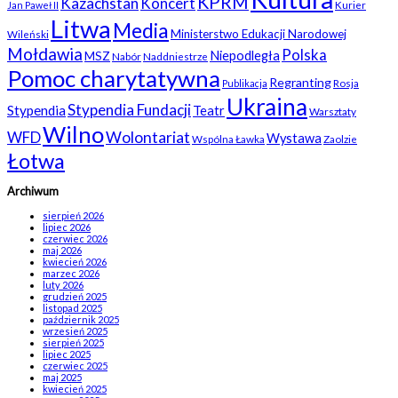
KPRM
Kazachstan
Koncert
Kurier
Jan Paweł II
Litwa
Media
Ministerstwo Edukacji Narodowej
Wileński
Mołdawia
Polska
Niepodległa
MSZ
Nabór
Naddniestrze
Pomoc charytatywna
Regranting
Rosja
Publikacja
Ukraina
Stypendia Fundacji
Stypendia
Teatr
Warsztaty
Wilno
WFD
Wolontariat
Wystawa
Wspólna Ławka
Zaolzie
Łotwa
Archiwum
sierpień 2026
lipiec 2026
czerwiec 2026
maj 2026
kwiecień 2026
marzec 2026
luty 2026
grudzień 2025
listopad 2025
październik 2025
wrzesień 2025
sierpień 2025
lipiec 2025
czerwiec 2025
maj 2025
kwiecień 2025