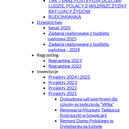
TAK TERAZ POSTĘPUJĄ UCZCIWI
LUDZIE. POLACY Z WILEŃSZCZYZNY
RATUJĄCY ŻYDÓW
RUDOMIANKA
Dziedzictwo
Senat 2025
Zadania realizowane z budżetu
państwa 2025
Zadania realizowane z budżetu
państwa – 2024
Regranting
Regranting 2023
Regranting 2022
Inwestycje
Projekty 2024 i 2025
Projekty 2023
Projekty 2022
Projekty 2021
Dobudowa sali sportowej dla
szkoły-przedszkola “Wilia”
Renowacja Muzeum Tadeusza
Kościuszki w Szwajcarii
Remont Domu Polskiego w
Dyneburgu na Łotwie