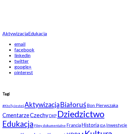
Aktywizacja
Edukacja
email
facebook
linkedin
twitter
google+
pinterest
Tagi
Białoruś
Aktywizacja
Bon Pierwszaka
#KtoTyJesteś
Dziedzictwo
Czechy
Cmentarze
DKP
Edukacja
Historia
Francja
Inwestycje
Filmy dokumentalne
IDA
Kultura