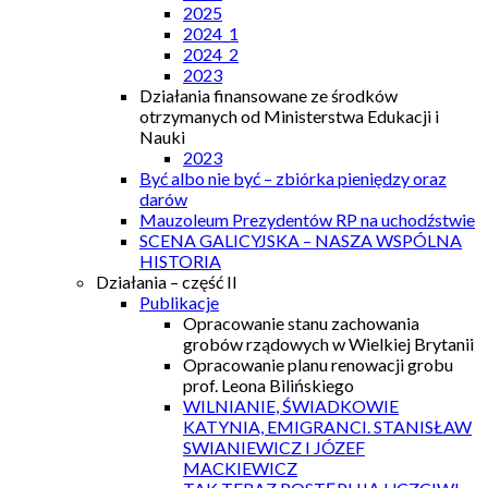
2025
2024_1
2024_2
2023
Działania finansowane ze środków
otrzymanych od Ministerstwa Edukacji i
Nauki
2023
Być albo nie być – zbiórka pieniędzy oraz
darów
Mauzoleum Prezydentów RP na uchodźstwie
SCENA GALICYJSKA – NASZA WSPÓLNA
HISTORIA
Działania – część II
Publikacje
Opracowanie stanu zachowania
grobów rządowych w Wielkiej Brytanii
Opracowanie planu renowacji grobu
prof. Leona Bilińskiego
WILNIANIE, ŚWIADKOWIE
KATYNIA, EMIGRANCI. STANISŁAW
SWIANIEWICZ I JÓZEF
MACKIEWICZ