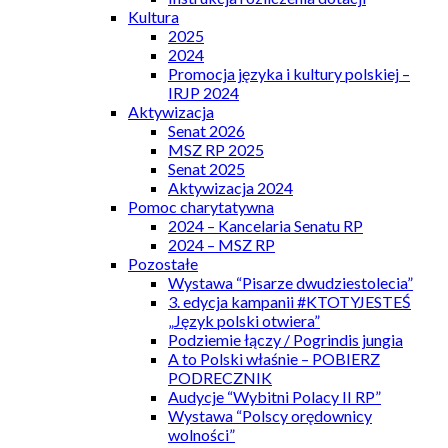
Kultura
2025
2024
Promocja języka i kultury polskiej –
IRJP 2024
Aktywizacja
Senat 2026
MSZ RP 2025
Senat 2025
Aktywizacja 2024
Pomoc charytatywna
2024 – Kancelaria Senatu RP
2024 – MSZ RP
Pozostałe
Wystawa “Pisarze dwudziestolecia”
3. edycja kampanii #KTOTYJESTEŚ
„Język polski otwiera”
Podziemie łączy / Pogrindis jungia
A to Polski właśnie – POBIERZ
PODRECZNIK
Audycje “Wybitni Polacy II RP”
Wystawa “Polscy orędownicy
wolności”