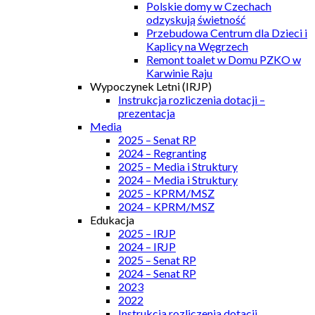
Polskie domy w Czechach
odzyskują świetność
Przebudowa Centrum dla Dzieci i
Kaplicy na Węgrzech
Remont toalet w Domu PZKO w
Karwinie Raju
Wypoczynek Letni (IRJP)
Instrukcja rozliczenia dotacji –
prezentacja
Media
2025 – Senat RP
2024 – Regranting
2025 – Media i Struktury
2024 – Media i Struktury
2025 – KPRM/MSZ
2024 – KPRM/MSZ
Edukacja
2025 – IRJP
2024 – IRJP
2025 – Senat RP
2024 – Senat RP
2023
2022
Instrukcja rozliczenia dotacji