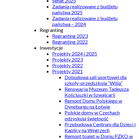
Senat 2025
Zadania realizowane z budżetu
państwa 2025
Zadania realizowane z budżetu
państwa – 2024
Regranting
Regranting 2023
Regranting 2022
Inwestycje
Projekty 2024 i 2025
Projekty 2023
Projekty 2022
Projekty 2021
Dobudowa sali sportowej dla
szkoły-przedszkola “Wilia”
Renowacja Muzeum Tadeusza
Kościuszki w Szwajcarii
Remont Domu Polskiego w
Dyneburgu na Łotwie
Polskie domy w Czechach
odzyskują świetność
Przebudowa Centrum dla Dzieci i
Kaplicy na Węgrzech
Remont toalet w Domu PZKO w