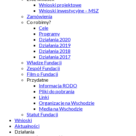
Wnioski projektowe
Wnioski inwestycyjne – MSZ
Zamówienia
Co robimy?
Cele
Programy
Działania 2020
Działania 2019
Działania 2018
Działania 2017
Władze Fundacji
Zespół Fundacji
Film o Fundacji
Przydatne
Informacja RODO
Pliki do pobrania
Linki
Organizacje na Wschodzie
Media na Wschodzie
Statut Fundacji
Wnioski
Aktualności
Działania