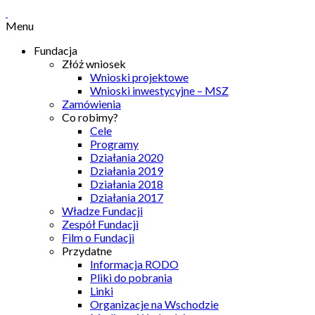
Menu
Fundacja
Złóż wniosek
Wnioski projektowe
Wnioski inwestycyjne – MSZ
Zamówienia
Co robimy?
Cele
Programy
Działania 2020
Działania 2019
Działania 2018
Działania 2017
Władze Fundacji
Zespół Fundacji
Film o Fundacji
Przydatne
Informacja RODO
Pliki do pobrania
Linki
Organizacje na Wschodzie