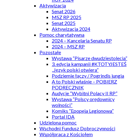
Aktywizacja
Senat 2026
MSZ RP 2025
Senat 2025
Aktywizacja 2024
Pomoc charytatywna
2024 – Kancelaria Senatu RP
2024 – MSZ RP
Pozostałe
Wystawa “Pisarze dwudziestolecia”
3. edycja kampanii #KTOTYJESTEŚ
„Język polski otwiera”
Podziemie łączy / Pogrindis jungia
A to Polski właśnie – POBIERZ
PODRECZNIK
Audycje “Wybitni Polacy II RP”
Wystawa “Polscy orędownicy
wolności”
Komiks “Epopeja Legionowa”
Portal IDA
Udzielona pomoc
Wschodni Fundusz Dobroczynności
Współpraca z Kościołem