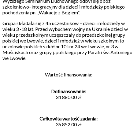
Wyższego Seminarium Duchownego odbył się obóz
szkoleniowo–integracyjny dla dzieci i młodzieży polskiego
pochodzenia pn. „Wakacje z Bogiem”.
Grupa składała się z 45 uczestników – dzieci i młodzieży w
wieku 3 -18 lat. Przed wybuchem wojny na Ukrainie dzieci w
wieku przedszkolnym uczęszczały do przedszkolnej grupy
polskiej we Lwowie, dzieci i młodzież w wieku szkolnym to
uczniowie polskich szkół nr 10 i nr 24 we Lwowie, nr 3 w
Mościskach oraz grupy j. polskiego przy Parafii św. Antoniego
we Lwowie.
Wartość finansowania:
Dofinansowanie:
34 880,00 zł
Całkowita wartość zadania:
36 852,00 zł