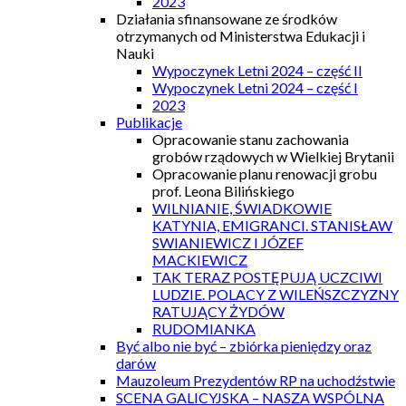
2023
Działania sfinansowane ze środków
otrzymanych od Ministerstwa Edukacji i
Nauki
Wypoczynek Letni 2024 – część II
Wypoczynek Letni 2024 – część I
2023
Publikacje
Opracowanie stanu zachowania
grobów rządowych w Wielkiej Brytanii
Opracowanie planu renowacji grobu
prof. Leona Bilińskiego
WILNIANIE, ŚWIADKOWIE
KATYNIA, EMIGRANCI. STANISŁAW
SWIANIEWICZ I JÓZEF
MACKIEWICZ
TAK TERAZ POSTĘPUJĄ UCZCIWI
LUDZIE. POLACY Z WILEŃSZCZYZNY
RATUJĄCY ŻYDÓW
RUDOMIANKA
Być albo nie być – zbiórka pieniędzy oraz
darów
Mauzoleum Prezydentów RP na uchodźstwie
SCENA GALICYJSKA – NASZA WSPÓLNA