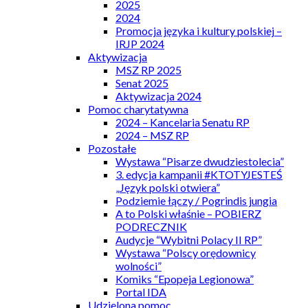
2025
2024
Promocja języka i kultury polskiej –
IRJP 2024
Aktywizacja
MSZ RP 2025
Senat 2025
Aktywizacja 2024
Pomoc charytatywna
2024 – Kancelaria Senatu RP
2024 – MSZ RP
Pozostałe
Wystawa “Pisarze dwudziestolecia”
3. edycja kampanii #KTOTYJESTEŚ
„Język polski otwiera”
Podziemie łączy / Pogrindis jungia
A to Polski właśnie – POBIERZ
PODRECZNIK
Audycje “Wybitni Polacy II RP”
Wystawa “Polscy orędownicy
wolności”
Komiks “Epopeja Legionowa”
Portal IDA
Udzielona pomoc