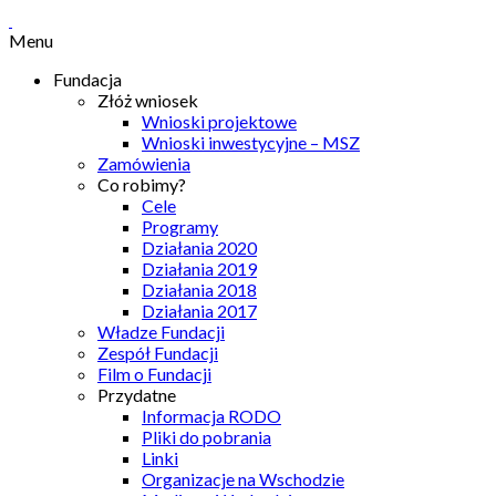
Menu
Fundacja
Złóż wniosek
Wnioski projektowe
Wnioski inwestycyjne – MSZ
Zamówienia
Co robimy?
Cele
Programy
Działania 2020
Działania 2019
Działania 2018
Działania 2017
Władze Fundacji
Zespół Fundacji
Film o Fundacji
Przydatne
Informacja RODO
Pliki do pobrania
Linki
Organizacje na Wschodzie