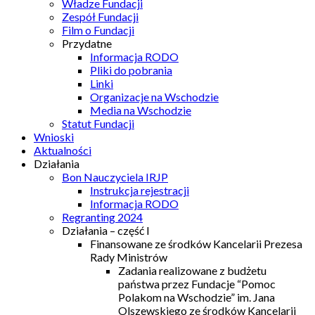
Władze Fundacji
Zespół Fundacji
Film o Fundacji
Przydatne
Informacja RODO
Pliki do pobrania
Linki
Organizacje na Wschodzie
Media na Wschodzie
Statut Fundacji
Wnioski
Aktualności
Działania
Bon Nauczyciela IRJP
Instrukcja rejestracji
Informacja RODO
Regranting 2024
Działania – część I
Finansowane ze środków Kancelarii Prezesa
Rady Ministrów
Zadania realizowane z budżetu
państwa przez Fundacje “Pomoc
Polakom na Wschodzie” im. Jana
Olszewskiego ze środków Kancelarii