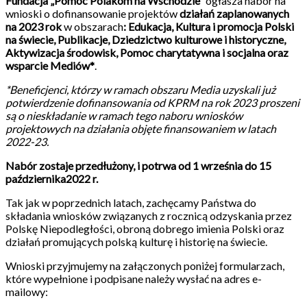
Fundacja „Pomoc Polakom na Wschodzie”
ogłasza nabór na
wnioski o dofinansowanie projektów
działań zaplanowanych
na 2023 rok
w obszarach
: Edukacja, Kultura i promocja Polski
na świecie, Publikacje, Dziedzictwo kulturowe i historyczne,
Aktywizacja środowisk, Pomoc charytatywna i socjalna oraz
wsparcie Mediów*
.
*Beneficjenci, którzy w ramach obszaru Media uzyskali już
potwierdzenie dofinansowania od KPRM na rok 2023 proszeni
są o nieskładanie w ramach tego naboru wniosków
projektowych na działania objęte finansowaniem w latach
2022-23.
Nabór zostaje przedłużony, i potrwa od 1 września do 15
października2022 r.
Tak jak w poprzednich latach, zachęcamy Państwa do
składania wniosków związanych z rocznicą odzyskania przez
Polskę Niepodległości, obroną dobrego imienia Polski oraz
działań promujących polską kulturę i historię na świecie.
Wnioski przyjmujemy na załączonych poniżej formularzach,
które wypełnione i podpisane należy wysłać na adres e-
mailowy: