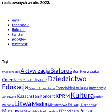
realizowanych w roku 2023.
email
facebook
linkedin
twitter
google+
pinterest
Tagi
Białoruś
Aktywizacja
Bon Pierwszaka
#KtoTyJesteś
Dziedzictwo
Czechy
Cmentarze
DKP
Edukacja
Historia
Francja
Inwestycje
Filmy dokumentalne
IDA
Kultura
KPRM
Kazachstan
Koncert
Kurier
Jan Paweł II
Litwa
Media
Ministerstwo Edukacji Narodowej
Wileński
Mołdawia
Polska
Niepodległa
MSZ
Nabór
Naddniestrze