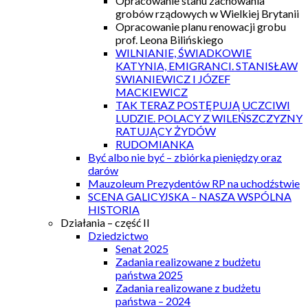
Opracowanie stanu zachowania
grobów rządowych w Wielkiej Brytanii
Opracowanie planu renowacji grobu
prof. Leona Bilińskiego
WILNIANIE, ŚWIADKOWIE
KATYNIA, EMIGRANCI. STANISŁAW
SWIANIEWICZ I JÓZEF
MACKIEWICZ
TAK TERAZ POSTĘPUJĄ UCZCIWI
LUDZIE. POLACY Z WILEŃSZCZYZNY
RATUJĄCY ŻYDÓW
RUDOMIANKA
Być albo nie być – zbiórka pieniędzy oraz
darów
Mauzoleum Prezydentów RP na uchodźstwie
SCENA GALICYJSKA – NASZA WSPÓLNA
HISTORIA
Działania – część II
Dziedzictwo
Senat 2025
Zadania realizowane z budżetu
państwa 2025
Zadania realizowane z budżetu
państwa – 2024