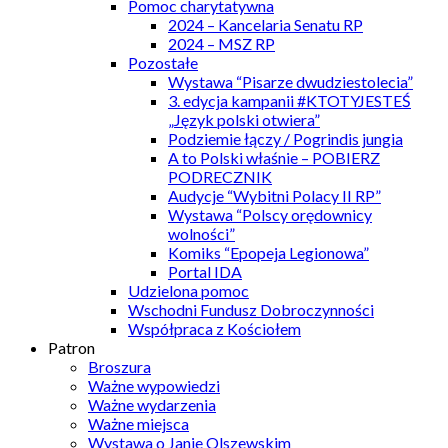
Pomoc charytatywna
2024 – Kancelaria Senatu RP
2024 – MSZ RP
Pozostałe
Wystawa “Pisarze dwudziestolecia”
3. edycja kampanii #KTOTYJESTEŚ
„Język polski otwiera”
Podziemie łączy / Pogrindis jungia
A to Polski właśnie – POBIERZ
PODRECZNIK
Audycje “Wybitni Polacy II RP”
Wystawa “Polscy orędownicy
wolności”
Komiks “Epopeja Legionowa”
Portal IDA
Udzielona pomoc
Wschodni Fundusz Dobroczynności
Współpraca z Kościołem
Patron
Broszura
Ważne wypowiedzi
Ważne wydarzenia
Ważne miejsca
Wystawa o Janie Olszewskim