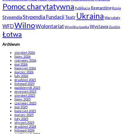
Pomoc charytatywna
Regranting
Rosja
Publikacja
Ukraina
Stypendia Fundacji
Stypendia
Teatr
Warsztaty
Wilno
WFD
Wolontariat
Wystawa
Wspólna Ławka
Zaolzie
Łotwa
Archiwum
sierpień 2026
lipiec 2026
czerwiec 2026
maj 2026
kwiecień 2026
marzec 2026
luty 2026
grudzień 2025
listopad 2025
październik 2025
wrzesień 2025
sierpień 2025
lipiec 2025
czerwiec 2025
maj 2025
kwiecień 2025
marzec 2025
luty 2025
styczeń 2025
grudzień 2024
listopad 2024