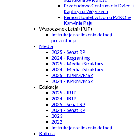
Przebudowa Centrum dla Dzieci i
Kaplicy na Węgrzech
Remont toalet w Domu PZKO w
Karwinie Raju
Wypoczynek Letni (IRJP)
Instrukcja rozliczenia dotacji –
prezentacja
Media
2025 – Senat RP
2024 – Regranting
2025 – Media i Struktury
2024 – Media i Struktury
2025 – KPRM/MSZ
2024 – KPRM/MSZ
Edukacja
2025 – IRJP
2024 – IRJP
2025 – Senat RP
2024 – Senat RP
2023
2022
Instrukcja rozliczenia dotacji
Kultura