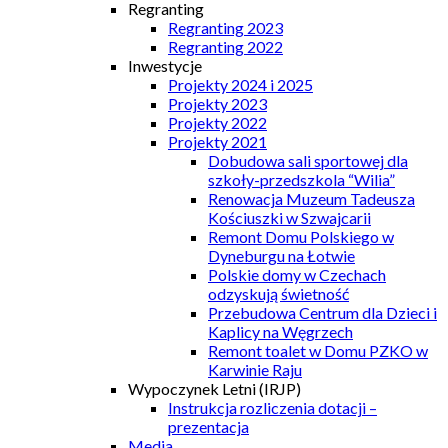
Regranting
Regranting 2023
Regranting 2022
Inwestycje
Projekty 2024 i 2025
Projekty 2023
Projekty 2022
Projekty 2021
Dobudowa sali sportowej dla
szkoły-przedszkola “Wilia”
Renowacja Muzeum Tadeusza
Kościuszki w Szwajcarii
Remont Domu Polskiego w
Dyneburgu na Łotwie
Polskie domy w Czechach
odzyskują świetność
Przebudowa Centrum dla Dzieci i
Kaplicy na Węgrzech
Remont toalet w Domu PZKO w
Karwinie Raju
Wypoczynek Letni (IRJP)
Instrukcja rozliczenia dotacji –
prezentacja
Media