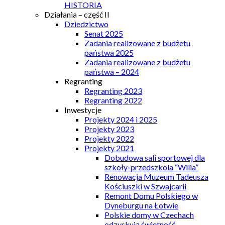
HISTORIA
Działania – część II
Dziedzictwo
Senat 2025
Zadania realizowane z budżetu
państwa 2025
Zadania realizowane z budżetu
państwa – 2024
Regranting
Regranting 2023
Regranting 2022
Inwestycje
Projekty 2024 i 2025
Projekty 2023
Projekty 2022
Projekty 2021
Dobudowa sali sportowej dla
szkoły-przedszkola “Wilia”
Renowacja Muzeum Tadeusza
Kościuszki w Szwajcarii
Remont Domu Polskiego w
Dyneburgu na Łotwie
Polskie domy w Czechach
odzyskują świetność