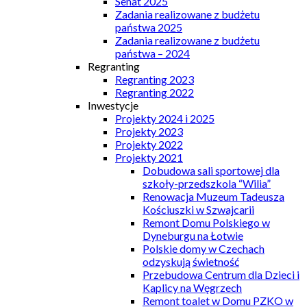
Senat 2025
Zadania realizowane z budżetu
państwa 2025
Zadania realizowane z budżetu
państwa – 2024
Regranting
Regranting 2023
Regranting 2022
Inwestycje
Projekty 2024 i 2025
Projekty 2023
Projekty 2022
Projekty 2021
Dobudowa sali sportowej dla
szkoły-przedszkola “Wilia”
Renowacja Muzeum Tadeusza
Kościuszki w Szwajcarii
Remont Domu Polskiego w
Dyneburgu na Łotwie
Polskie domy w Czechach
odzyskują świetność
Przebudowa Centrum dla Dzieci i
Kaplicy na Węgrzech
Remont toalet w Domu PZKO w