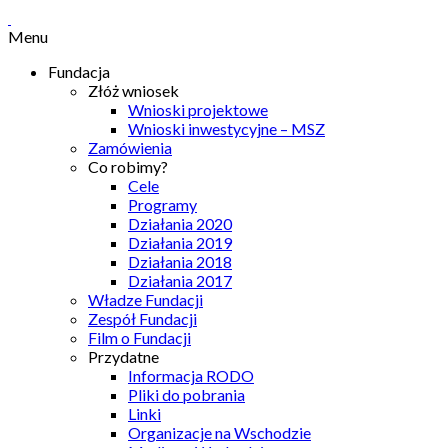
Menu
Fundacja
Złóż wniosek
Wnioski projektowe
Wnioski inwestycyjne – MSZ
Zamówienia
Co robimy?
Cele
Programy
Działania 2020
Działania 2019
Działania 2018
Działania 2017
Władze Fundacji
Zespół Fundacji
Film o Fundacji
Przydatne
Informacja RODO
Pliki do pobrania
Linki
Organizacje na Wschodzie