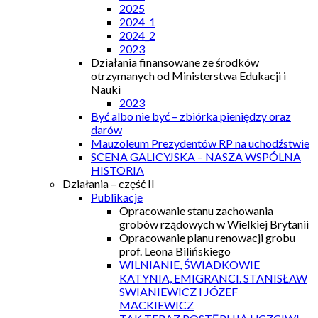
2025
2024_1
2024_2
2023
Działania finansowane ze środków
otrzymanych od Ministerstwa Edukacji i
Nauki
2023
Być albo nie być – zbiórka pieniędzy oraz
darów
Mauzoleum Prezydentów RP na uchodźstwie
SCENA GALICYJSKA – NASZA WSPÓLNA
HISTORIA
Działania – część II
Publikacje
Opracowanie stanu zachowania
grobów rządowych w Wielkiej Brytanii
Opracowanie planu renowacji grobu
prof. Leona Bilińskiego
WILNIANIE, ŚWIADKOWIE
KATYNIA, EMIGRANCI. STANISŁAW
SWIANIEWICZ I JÓZEF
MACKIEWICZ