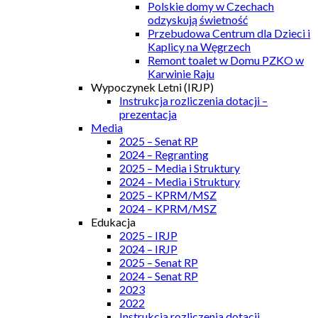
Polskie domy w Czechach
odzyskują świetność
Przebudowa Centrum dla Dzieci i
Kaplicy na Węgrzech
Remont toalet w Domu PZKO w
Karwinie Raju
Wypoczynek Letni (IRJP)
Instrukcja rozliczenia dotacji –
prezentacja
Media
2025 – Senat RP
2024 – Regranting
2025 – Media i Struktury
2024 – Media i Struktury
2025 – KPRM/MSZ
2024 – KPRM/MSZ
Edukacja
2025 – IRJP
2024 – IRJP
2025 – Senat RP
2024 – Senat RP
2023
2022
Instrukcja rozliczenia dotacji