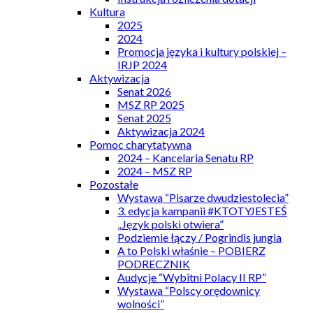
Kultura
2025
2024
Promocja języka i kultury polskiej –
IRJP 2024
Aktywizacja
Senat 2026
MSZ RP 2025
Senat 2025
Aktywizacja 2024
Pomoc charytatywna
2024 – Kancelaria Senatu RP
2024 – MSZ RP
Pozostałe
Wystawa “Pisarze dwudziestolecia”
3. edycja kampanii #KTOTYJESTEŚ
„Język polski otwiera”
Podziemie łączy / Pogrindis jungia
A to Polski właśnie – POBIERZ
PODRECZNIK
Audycje “Wybitni Polacy II RP”
Wystawa “Polscy orędownicy
wolności”