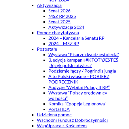
Aktywizacja
Senat 2026
MSZ RP 2025
Senat 2025
Aktywizacja 2024
Pomoc charytatywna
2024 – Kancelaria Senatu RP
2024 – MSZ RP
Pozostałe
Wystawa “Pisarze dwudziestolecia”
3. edycja kampanii #KTOTYJESTEŚ
„Język polski otwiera”
Podziemie łączy / Pogrindis jungia
A to Polski właśnie – POBIERZ
PODRECZNIK
Audycje “Wybitni Polacy II RP”
Wystawa “Polscy orędownicy
wolności”
Komiks “Epopeja Legionowa”
Portal IDA
Udzielona pomoc
Wschodni Fundusz Dobroczynności
Współpraca z Kościołem