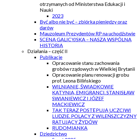
otrzymanych od Ministerstwa Edukacji i
Nauki
2023
Być albo nie być – zbiórka pieniędzy oraz
darów
Mauzoleum Prezydentów RP na uchodźstwie
SCENA GALICYJSKA – NASZA WSPÓLNA
HISTORIA
Działania – część II
Publikacje
Opracowanie stanu zachowania
grobów rządowych w Wielkiej Brytanii
Opracowanie planu renowacji grobu
prof. Leona Bilińskiego
WILNIANIE, ŚWIADKOWIE
KATYNIA, EMIGRANCI. STANISŁAW
SWIANIEWICZ I JÓZEF
MACKIEWICZ
TAK TERAZ POSTĘPUJĄ UCZCIWI
LUDZIE. POLACY Z WILEŃSZCZYZNY
RATUJĄCY ŻYDÓW
RUDOMIANKA
Dziedzictwo