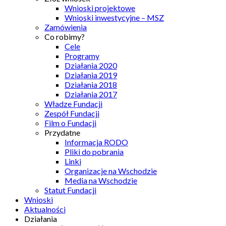
Wnioski projektowe
Wnioski inwestycyjne – MSZ
Zamówienia
Co robimy?
Cele
Programy
Działania 2020
Działania 2019
Działania 2018
Działania 2017
Władze Fundacji
Zespół Fundacji
Film o Fundacji
Przydatne
Informacja RODO
Pliki do pobrania
Linki
Organizacje na Wschodzie
Media na Wschodzie
Statut Fundacji
Wnioski
Aktualności
Działania