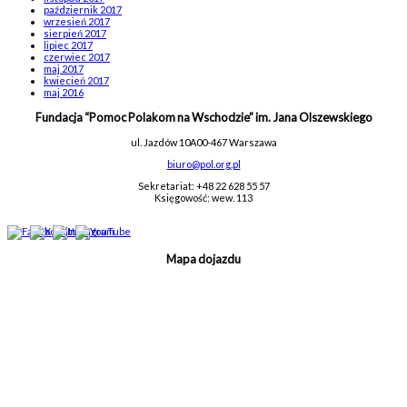
październik 2017
wrzesień 2017
sierpień 2017
lipiec 2017
czerwiec 2017
maj 2017
kwiecień 2017
maj 2016
Fundacja “Pomoc Polakom na Wschodzie” im. Jana Olszewskiego
ul. Jazdów 10A
00-467 Warszawa
biuro@pol.org.pl
Sekretariat: +48 22 628 55 57
Księgowość: wew. 113
Mapa dojazdu