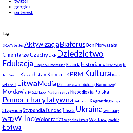
twitter
google+
pinterest
Tagi
Białoruś
Aktywizacja
Bon Pierwszaka
#KtoTyJesteś
Dziedzictwo
Czechy
Cmentarze
DKP
Edukacja
Historia
Francja
Inwestycje
Filmy dokumentalne
IDA
Kultura
KPRM
Kazachstan
Koncert
Kurier
Jan Paweł II
Litwa
Media
Ministerstwo Edukacji Narodowej
Wileński
Mołdawia
Polska
Niepodległa
MSZ
Nabór
Naddniestrze
Pomoc charytatywna
Regranting
Rosja
Publikacja
Ukraina
Stypendia Fundacji
Stypendia
Teatr
Warsztaty
Wilno
WFD
Wolontariat
Wystawa
Wspólna Ławka
Zaolzie
Łotwa