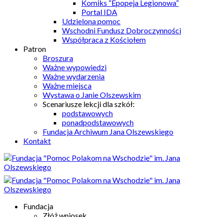
Komiks “Epopeja Legionowa”
Portal IDA
Udzielona pomoc
Wschodni Fundusz Dobroczynności
Współpraca z Kościołem
Patron
Broszura
Ważne wypowiedzi
Ważne wydarzenia
Ważne miejsca
Wystawa o Janie Olszewskim
Scenariusze lekcji dla szkół:
podstawowych
ponadpodstawowych
Fundacja Archiwum Jana Olszewskiego
Kontakt
Fundacja
Złóż wniosek