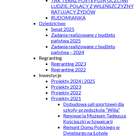
TAK TERAZ POSTĘPUJĄ UCZCIWI
LUDZIE. POLACY Z WILEŃSZCZYZNY
RATUJĄCY ŻYDÓW
RUDOMIANKA
Dziedzictwo
Senat 2025
Zadania realizowane z budżetu
państwa 2025
Zadania realizowane z budżetu
państwa – 2024
Regranting
Regranting 2023
Regranting 2022
Inwestycje
Projekty 2024 i 2025
Projekty 2023
Projekty 2022
Projekty 2021
Dobudowa sali sportowej dla
szkoły-przedszkola “Wilia”
Renowacja Muzeum Tadeusza
Kościuszki w Szwajcarii
Remont Domu Polskiego w
Dyneburgu na Łotwie