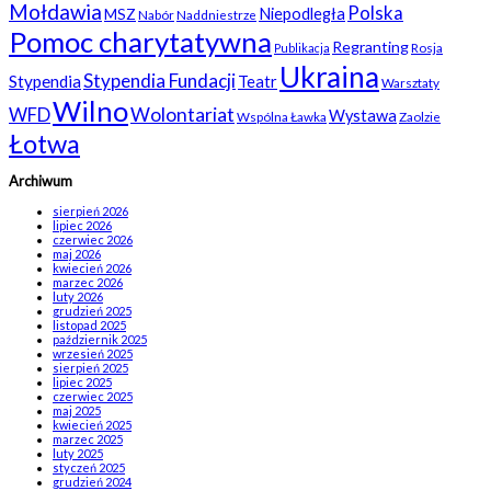
Mołdawia
Polska
Niepodległa
MSZ
Nabór
Naddniestrze
Pomoc charytatywna
Regranting
Rosja
Publikacja
Ukraina
Stypendia Fundacji
Stypendia
Teatr
Warsztaty
Wilno
WFD
Wolontariat
Wystawa
Wspólna Ławka
Zaolzie
Łotwa
Archiwum
sierpień 2026
lipiec 2026
czerwiec 2026
maj 2026
kwiecień 2026
marzec 2026
luty 2026
grudzień 2025
listopad 2025
październik 2025
wrzesień 2025
sierpień 2025
lipiec 2025
czerwiec 2025
maj 2025
kwiecień 2025
marzec 2025
luty 2025
styczeń 2025
grudzień 2024