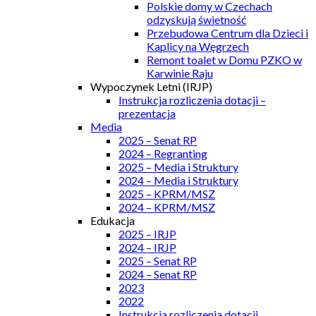
Polskie domy w Czechach
odzyskują świetność
Przebudowa Centrum dla Dzieci i
Kaplicy na Węgrzech
Remont toalet w Domu PZKO w
Karwinie Raju
Wypoczynek Letni (IRJP)
Instrukcja rozliczenia dotacji –
prezentacja
Media
2025 – Senat RP
2024 – Regranting
2025 – Media i Struktury
2024 – Media i Struktury
2025 – KPRM/MSZ
2024 – KPRM/MSZ
Edukacja
2025 – IRJP
2024 – IRJP
2025 – Senat RP
2024 – Senat RP
2023
2022
Instrukcja rozliczenia dotacji