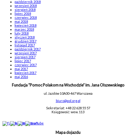
październik 2018
wrzesień 2018
sierpień 2018
lipiec 2018
czerwiec 2018
maj 2018
kwiecień 2018
marzec 2018
luty 2018
styczeń 2018
grudzień 2017
listopad 2017
październik 2017
wrzesień 2017
sierpień 2017
lipiec 2017
czerwiec 2017
maj 2017
kwiecień 2017
maj 2016
Fundacja “Pomoc Polakom na Wschodzie” im. Jana Olszewskiego
ul. Jazdów 10A
00-467 Warszawa
biuro@pol.org.pl
Sekretariat: +48 22 628 55 57
Księgowość: wew. 113
Mapa dojazdu