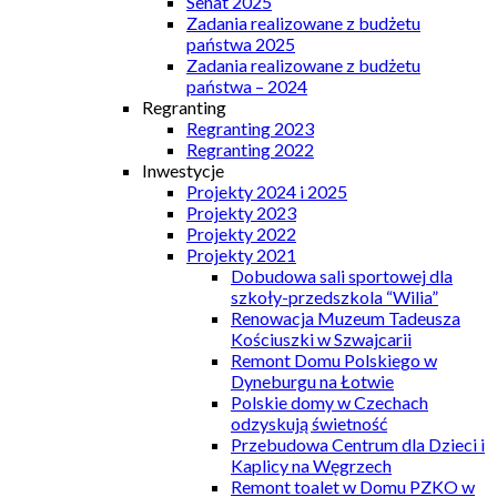
Senat 2025
Zadania realizowane z budżetu
państwa 2025
Zadania realizowane z budżetu
państwa – 2024
Regranting
Regranting 2023
Regranting 2022
Inwestycje
Projekty 2024 i 2025
Projekty 2023
Projekty 2022
Projekty 2021
Dobudowa sali sportowej dla
szkoły-przedszkola “Wilia”
Renowacja Muzeum Tadeusza
Kościuszki w Szwajcarii
Remont Domu Polskiego w
Dyneburgu na Łotwie
Polskie domy w Czechach
odzyskują świetność
Przebudowa Centrum dla Dzieci i
Kaplicy na Węgrzech
Remont toalet w Domu PZKO w