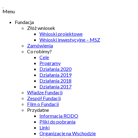
Menu
Fundacja
Złóż wniosek
Wnioski projektowe
Wnioski inwestycyjne – MSZ
Zamówienia
Co robimy?
Cele
Programy
Działania 2020
Działania 2019
Działania 2018
Działania 2017
Władze Fundacji
Zespół Fundacji
Film o Fundacji
Przydatne
Informacja RODO
Pliki do pobrania
Linki
Organizacje na Wschodzie