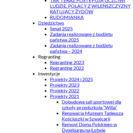
TAK TERAZ POSTĘPUJĄ UCZCIWI
LUDZIE. POLACY Z WILEŃSZCZYZNY
RATUJĄCY ŻYDÓW
RUDOMIANKA
Dziedzictwo
Senat 2025
Zadania realizowane z budżetu
państwa 2025
Zadania realizowane z budżetu
państwa – 2024
Regranting
Regranting 2023
Regranting 2022
Inwestycje
Projekty 2024 i 2025
Projekty 2023
Projekty 2022
Projekty 2021
Dobudowa sali sportowej dla
szkoły-przedszkola “Wilia”
Renowacja Muzeum Tadeusza
Kościuszki w Szwajcarii
Remont Domu Polskiego w
Dyneburgu na Łotwie