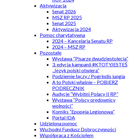
Aktywizacja
Senat 2026
MSZ RP 2025
Senat 2025
Aktywizacja 2024
Pomoc charytatywna
2024 – Kancelaria Senatu RP
2024 – MSZ RP
Pozostałe
Wystawa “Pisarze dwudziestolecia”
3. edycja kampanii #KTOTYJESTEŚ
„Język polski otwiera”
Podziemie łączy / Pogrindis jungia
A to Polski właśnie – POBIERZ
PODRECZNIK
Audycje “Wybitni Polacy II RP”
Wystawa “Polscy orędownicy
wolności”
Komiks “Epopeja Legionowa”
Portal IDA
Udzielona pomoc
Wschodni Fundusz Dobroczynności
Współpraca z Kościołem