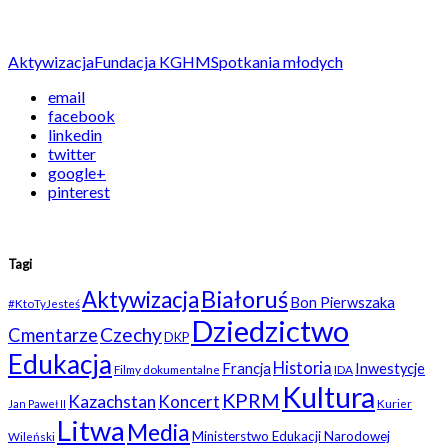
Aktywizacja
Fundacja KGHM
Spotkania młodych
email
facebook
linkedin
twitter
google+
pinterest
Tagi
Białoruś
Aktywizacja
Bon Pierwszaka
#KtoTyJesteś
Dziedzictwo
Czechy
Cmentarze
DKP
Edukacja
Historia
Francja
Inwestycje
Filmy dokumentalne
IDA
Kultura
KPRM
Kazachstan
Koncert
Kurier
Jan Paweł II
Litwa
Media
Ministerstwo Edukacji Narodowej
Wileński