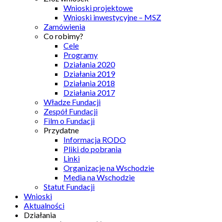
Wnioski projektowe
Wnioski inwestycyjne – MSZ
Zamówienia
Co robimy?
Cele
Programy
Działania 2020
Działania 2019
Działania 2018
Działania 2017
Władze Fundacji
Zespół Fundacji
Film o Fundacji
Przydatne
Informacja RODO
Pliki do pobrania
Linki
Organizacje na Wschodzie
Media na Wschodzie
Statut Fundacji
Wnioski
Aktualności
Działania