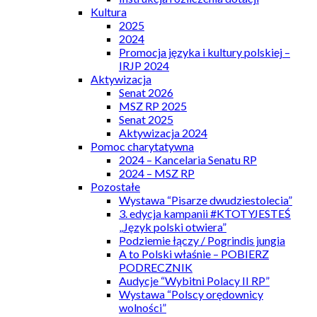
Kultura
2025
2024
Promocja języka i kultury polskiej –
IRJP 2024
Aktywizacja
Senat 2026
MSZ RP 2025
Senat 2025
Aktywizacja 2024
Pomoc charytatywna
2024 – Kancelaria Senatu RP
2024 – MSZ RP
Pozostałe
Wystawa “Pisarze dwudziestolecia”
3. edycja kampanii #KTOTYJESTEŚ
„Język polski otwiera”
Podziemie łączy / Pogrindis jungia
A to Polski właśnie – POBIERZ
PODRECZNIK
Audycje “Wybitni Polacy II RP”
Wystawa “Polscy orędownicy
wolności”