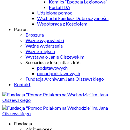
Komiks “Epopeja Legionowa”
Portal IDA
Udzielona pomoc
Wschodni Fundusz Dobroczynności
Współpraca z Kościołem
Patron
Broszura
Ważne wypowiedzi
Ważne wydarzenia
Ważne miejsca
Wystawa o Janie Olszewskim
Scenariusze lekcji dla szkół:
podstawowych
ponadpodstawowych
Fundacja Archiwum Jana Olszewskiego
Kontakt
Fundacja
Złóż wniosek