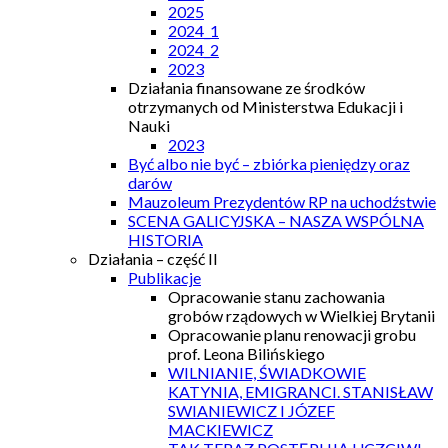
2025
2024_1
2024_2
2023
Działania finansowane ze środków
otrzymanych od Ministerstwa Edukacji i
Nauki
2023
Być albo nie być – zbiórka pieniędzy oraz
darów
Mauzoleum Prezydentów RP na uchodźstwie
SCENA GALICYJSKA – NASZA WSPÓLNA
HISTORIA
Działania – część II
Publikacje
Opracowanie stanu zachowania
grobów rządowych w Wielkiej Brytanii
Opracowanie planu renowacji grobu
prof. Leona Bilińskiego
WILNIANIE, ŚWIADKOWIE
KATYNIA, EMIGRANCI. STANISŁAW
SWIANIEWICZ I JÓZEF
MACKIEWICZ