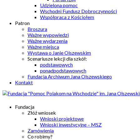
Udzielona pomoc
Wschodni Fundusz Dobroczynności
Współpraca z Kościołem
Patron
Broszura
Ważne wypowiedzi
Ważne wydarzenia
Ważne miejsca
Wystawa o Janie Olszewskim
Scenariusze lekcji dla szkół:
podstawowych
ponadpodstawowych
Fundacja Archiwum Jana Olszewskiego
Kontakt
Fundacja
Złóż wniosek
Wnioski projektowe
Wnioski inwestycyjne – MSZ
Zamówienia
Co robimy?