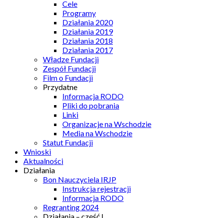
Cele
Programy
Działania 2020
Działania 2019
Działania 2018
Działania 2017
Władze Fundacji
Zespół Fundacji
Film o Fundacji
Przydatne
Informacja RODO
Pliki do pobrania
Linki
Organizacje na Wschodzie
Media na Wschodzie
Statut Fundacji
Wnioski
Aktualności
Działania
Bon Nauczyciela IRJP
Instrukcja rejestracji
Informacja RODO
Regranting 2024
Działania – część I