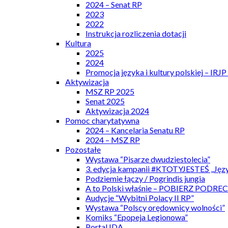
2024 – Senat RP
2023
2022
Instrukcja rozliczenia dotacji
Kultura
2025
2024
Promocja języka i kultury polskiej – IRJ
Aktywizacja
MSZ RP 2025
Senat 2025
Aktywizacja 2024
Pomoc charytatywna
2024 – Kancelaria Senatu RP
2024 – MSZ RP
Pozostałe
Wystawa “Pisarze dwudziestolecia”
3. edycja kampanii #KTOTYJESTEŚ „Języ
Podziemie łączy / Pogrindis jungia
A to Polski właśnie – POBIERZ PODRE
Audycje “Wybitni Polacy II RP”
Wystawa “Polscy orędownicy wolności”
Komiks “Epopeja Legionowa”
Portal IDA