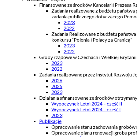
Finansowane ze środków Kancelarii Prezesa R
Zadania realizowane z budżetu państwa
zadania publicznego dotyczącego Pomocy
2023
2022
Zadania Realizowane z budżetu państwa
konkursu “Polonia i Polacy za Granicą”
2023
2022
Groby rządowe w Czechach i Wielkiej Brytanii
2023
2022
Zadania realizowane przez Instytut Rozwoju J
2026
2025
2023
Działania sfinansowane ze środków otrzymanyc
Wypoczynek Letni 2024 – część II
Wypoczynek Letni 2024 – część I
2023
Publikacje
Opracowanie stanu zachowania grobów r
Opracowanie planu renowacji grobu prof.