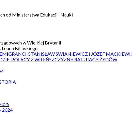
h od Ministerstwa Edukacji i Nauki
ządowych w Wielkiej Brytanii
 Leona Bilińskiego
 EMIGRANCI. STANISŁAW SWIANIEWICZ I JÓZEF MACKIEWI
DZIE. POLACY Z WILEŃSZCZYZNY RATUJĄCY ŻYDÓW
ów
STORIA
 2025
– 2024