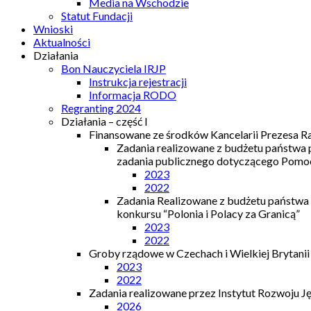
Media na Wschodzie
Statut Fundacji
Wnioski
Aktualności
Działania
Bon Nauczyciela IRJP
Instrukcja rejestracji
Informacja RODO
Regranting 2024
Działania – część I
Finansowane ze środków Kancelarii Prezesa R
Zadania realizowane z budżetu państwa
zadania publicznego dotyczącego Pomocy
2023
2022
Zadania Realizowane z budżetu państwa
konkursu “Polonia i Polacy za Granicą”
2023
2022
Groby rządowe w Czechach i Wielkiej Brytanii
2023
2022
Zadania realizowane przez Instytut Rozwoju J
2026