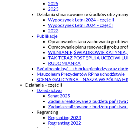
2025
2023
Działania sfinansowane ze środków otrzymanyc
Wypoczynek Letni 2024 – część II
Wypoczynek Letni 2024 – część I
2023
Publikacje
Opracowanie stanu zachowania grobów r
Opracowanie planu renowacji grobu prof.
WILNIANIE, ŚWIADKOWIE KATYNIA,
TAK TERAZ POSTĘPUJĄ UCZCIWI LU
RUDOMIANKA
Być albo nie być – zbiórka pieniędzy oraz dar
Mauzoleum Prezydentów RP na uchodźstwie
SCENA GALICYJSKA – NASZA WSPÓLNA HI
Działania – część II
Dziedzictwo
Senat 2025
Zadania realizowane z budżetu państwa
Zadania realizowane z budżetu państwa 
Regranting
Regranting 2023
Regranting 2022