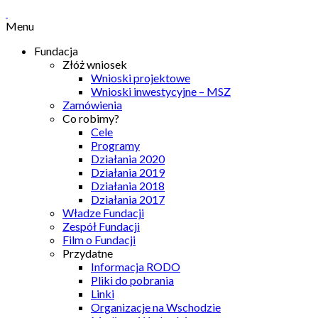
Menu
Fundacja
Złóż wniosek
Wnioski projektowe
Wnioski inwestycyjne – MSZ
Zamówienia
Co robimy?
Cele
Programy
Działania 2020
Działania 2019
Działania 2018
Działania 2017
Władze Fundacji
Zespół Fundacji
Film o Fundacji
Przydatne
Informacja RODO
Pliki do pobrania
Linki
Organizacje na Wschodzie