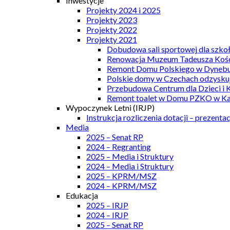
Inwestycje
Projekty 2024 i 2025
Projekty 2023
Projekty 2022
Projekty 2021
Dobudowa sali sportowej dla szkoł
Renowacja Muzeum Tadeusza Kości
Remont Domu Polskiego w Dynebu
Polskie domy w Czechach odzyskuj
Przebudowa Centrum dla Dzieci i 
Remont toalet w Domu PZKO w Kar
Wypoczynek Letni (IRJP)
Instrukcja rozliczenia dotacji – prezentac
Media
2025 – Senat RP
2024 – Regranting
2025 – Media i Struktury
2024 – Media i Struktury
2025 – KPRM/MSZ
2024 – KPRM/MSZ
Edukacja
2025 – IRJP
2024 – IRJP
2025 – Senat RP