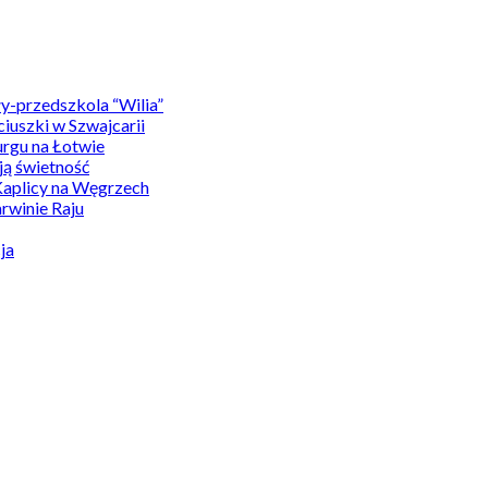
y-przedszkola “Wilia”
uszki w Szwajcarii
rgu na Łotwie
ą świetność
Kaplicy na Węgrzech
winie Raju
ja