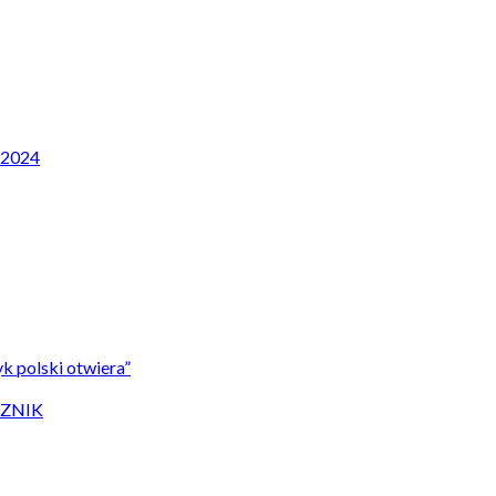
P 2024
k polski otwiera”
CZNIK