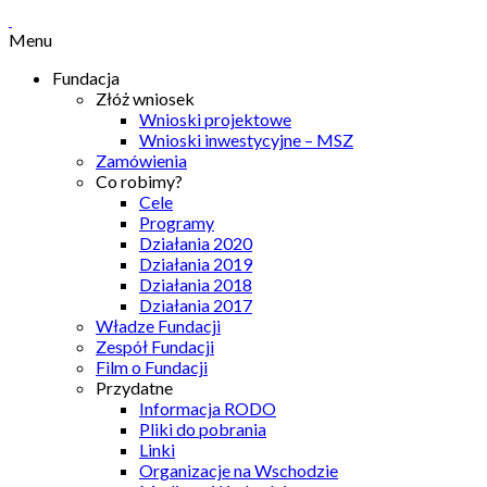
Menu
Fundacja
Złóż wniosek
Wnioski projektowe
Wnioski inwestycyjne – MSZ
Zamówienia
Co robimy?
Cele
Programy
Działania 2020
Działania 2019
Działania 2018
Działania 2017
Władze Fundacji
Zespół Fundacji
Film o Fundacji
Przydatne
Informacja RODO
Pliki do pobrania
Linki
Organizacje na Wschodzie