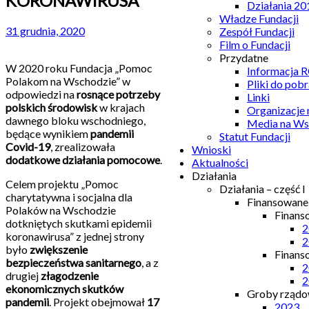
KORONAWIRUSA
Działania 20
Władze Fundacji
31 grudnia, 2020
Zespół Fundacji
Film o Fundacji
Przydatne
W 2020 roku Fundacja „Pomoc
Informacja
Polakom na Wschodzie” w
Pliki do pobr
odpowiedzi na
rosnące potrzeby
Linki
polskich środowisk
w krajach
Organizacje
dawnego bloku wschodniego,
Media na Ws
będące wynikiem
pandemii
Statut Fundacji
Covid-19
, zrealizowała
Wnioski
dodatkowe działania pomocowe
.
Aktualności
Działania
Celem projektu „Pomoc
Działania – część I
charytatywna i socjalna dla
Finansowan
Polaków na Wschodzie
Finans
dotkniętych skutkami epidemii
2
koronawirusa” z jednej strony
2
było
zwiększenie
Finans
bezpieczeństwa sanitarnego
, a z
2
drugiej
złagodzenie
2
ekonomicznych skutków
Groby rządow
pandemii
. Projekt obejmował
17
2023