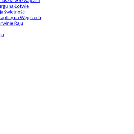
uszki w Szwajcarii
rgu na Łotwie
ą świetność
Kaplicy na Węgrzech
winie Raju
ja