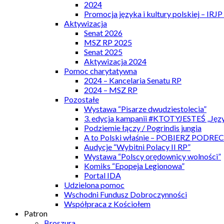
2024
Promocja języka i kultury polskiej – IRJ
Aktywizacja
Senat 2026
MSZ RP 2025
Senat 2025
Aktywizacja 2024
Pomoc charytatywna
2024 – Kancelaria Senatu RP
2024 – MSZ RP
Pozostałe
Wystawa “Pisarze dwudziestolecia”
3. edycja kampanii #KTOTYJESTEŚ „Języ
Podziemie łączy / Pogrindis jungia
A to Polski właśnie – POBIERZ PODRE
Audycje “Wybitni Polacy II RP”
Wystawa “Polscy orędownicy wolności”
Komiks “Epopeja Legionowa”
Portal IDA
Udzielona pomoc
Wschodni Fundusz Dobroczynności
Współpraca z Kościołem
Patron
Broszura