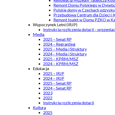
Renowacja Muzeum Tadeusza Kości
Remont Domu Polskiego w Dynebu
Polskie domy w Czechach odzyskuj
Przebudowa Centrum dla Dzieci i 
Remont toalet w Domu PZKO w Kar
Wypoczynek Letni (IRJP)
Instrukcja rozliczenia dotacji – prezentac
Media
2025 – Senat RP
2024 – Regranting
2025 – Media i Struktury
2024 – Media i Struktury
2025 – KPRM/MSZ
2024 – KPRM/MSZ
Edukacja
2025 – IRJP
2024 – IRJP
2025 – Senat RP
2024 – Senat RP
2023
2022
Instrukcja rozliczenia dotacji
Kultura
2025