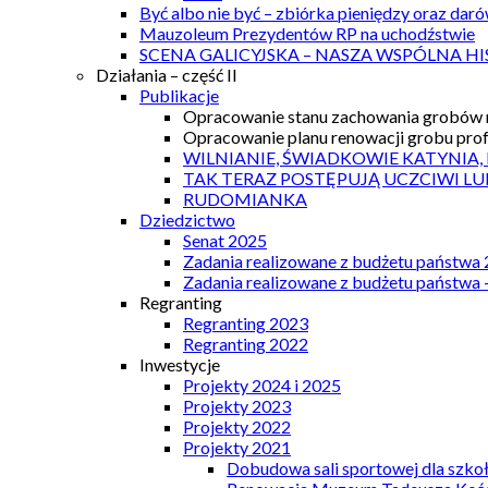
Być albo nie być – zbiórka pieniędzy oraz dar
Mauzoleum Prezydentów RP na uchodźstwie
SCENA GALICYJSKA – NASZA WSPÓLNA HI
Działania – część II
Publikacje
Opracowanie stanu zachowania grobów r
Opracowanie planu renowacji grobu prof.
WILNIANIE, ŚWIADKOWIE KATYNIA,
TAK TERAZ POSTĘPUJĄ UCZCIWI LU
RUDOMIANKA
Dziedzictwo
Senat 2025
Zadania realizowane z budżetu państwa
Zadania realizowane z budżetu państwa 
Regranting
Regranting 2023
Regranting 2022
Inwestycje
Projekty 2024 i 2025
Projekty 2023
Projekty 2022
Projekty 2021
Dobudowa sali sportowej dla szkoł