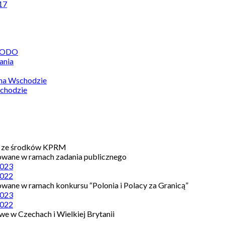
17
 RODO
ania
 na Wschodzie
chodzie
e ze środków KPRM
owane w ramach zadania publicznego
023
022
owane w ramach konkursu “Polonia i Polacy za Granicą”
023
022
e w Czechach i Wielkiej Brytanii