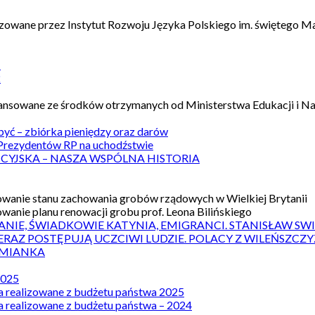
izowane przez Instytut Rozwoju Języka Polskiego im. świętego M
1
2
nansowane ze środków otrzymanych od Ministerstwa Edukacji i N
 być – zbiórka pieniędzy oraz darów
rezydentów RP na uchodźstwie
ICYJSKA – NASZA WSPÓLNA HISTORIA
wanie stanu zachowania grobów rządowych w Wielkiej Brytanii
wanie planu renowacji grobu prof. Leona Bilińskiego
ANIE, ŚWIADKOWIE KATYNIA, EMIGRANCI. STANISŁAW SW
ERAZ POSTĘPUJĄ UCZCIWI LUDZIE. POLACY Z WILEŃSZC
MIANKA
2025
a realizowane z budżetu państwa 2025
a realizowane z budżetu państwa – 2024