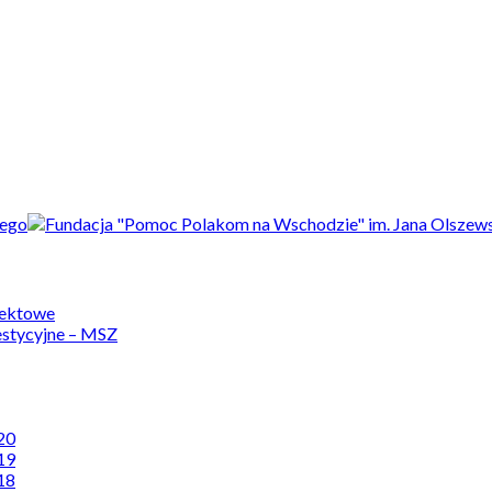
jektowe
estycyjne – MSZ
20
19
18