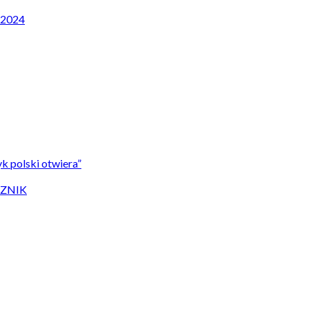
P 2024
k polski otwiera”
CZNIK