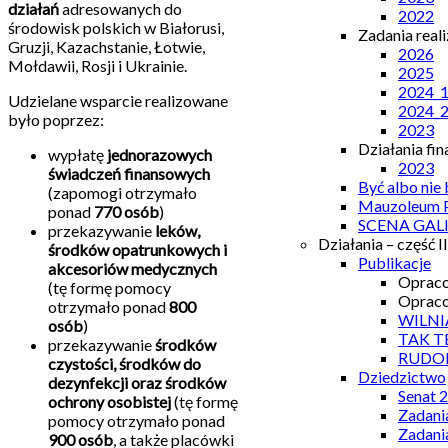
działań
adresowanych do
2022
środowisk polskich w Białorusi,
Zadania real
Gruzji, Kazachstanie, Łotwie,
2026
Mołdawii, Rosji i Ukrainie.
2025
2024_
Udzielane wsparcie realizowane
2024_
było poprzez:
2023
Działania fi
wypłatę
jednorazowych
2023
świadczeń finansowych
Być albo nie
(zapomogi otrzymało
Mauzoleum P
ponad
770 osób
)
SCENA GAL
przekazywanie
leków,
Działania – część II
środków opatrunkowych i
Publikacje
akcesoriów medycznych
Opraco
(tę formę pomocy
Opraco
otrzymało ponad
800
WILNI
osób
)
TAK T
przekazywanie
środków
RUDO
czystości, środków do
Dziedzictwo
dezynfekcji oraz środków
Senat 
ochrony osobistej
(tę formę
Zadani
pomocy otrzymało ponad
Zadani
900 osób
, a także placówki