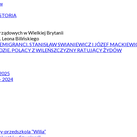
ów
STORIA
ządowych w Wielkiej Brytanii
 Leona Bilińskiego
 EMIGRANCI. STANISŁAW SWIANIEWICZ I JÓZEF MACKIEWI
DZIE. POLACY Z WILEŃSZCZYZNY RATUJĄCY ŻYDÓW
 2025
– 2024
y-przedszkola “Wilia”