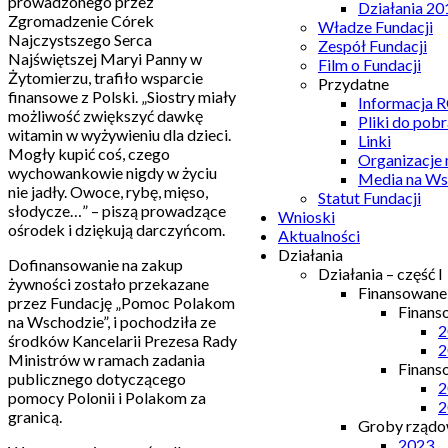
prowadzonego przez
Działania 20
Zgromadzenie Córek
Władze Fundacji
Najczystszego Serca
Zespół Fundacji
Najświętszej Maryi Panny w
Film o Fundacji
Żytomierzu, trafiło wsparcie
Przydatne
finansowe z Polski. „Siostry miały
Informacja
możliwość zwiększyć dawkę
Pliki do pobr
witamin w wyżywieniu dla dzieci.
Linki
Mogły kupić coś, czego
Organizacje
wychowankowie nigdy w życiu
Media na Ws
nie jadły. Owoce, rybę, mięso,
Statut Fundacji
słodycze…” – piszą prowadzące
Wnioski
ośrodek i dziękują darczyńcom.
Aktualności
Działania
Dofinansowanie na zakup
Działania – część I
żywności zostało przekazane
Finansowan
przez Fundację „Pomoc Polakom
Finans
na Wschodzie”, i pochodziła ze
2
środków Kancelarii Prezesa Rady
2
Ministrów w ramach zadania
Finans
publicznego dotyczącego
2
pomocy Polonii i Polakom za
2
granicą.
Groby rządow
2023