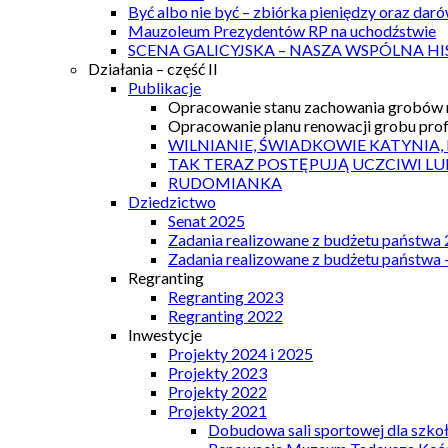
Być albo nie być – zbiórka pieniędzy oraz dar
Mauzoleum Prezydentów RP na uchodźstwie
SCENA GALICYJSKA – NASZA WSPÓLNA HI
Działania – część II
Publikacje
Opracowanie stanu zachowania grobów r
Opracowanie planu renowacji grobu prof.
WILNIANIE, ŚWIADKOWIE KATYNIA,
TAK TERAZ POSTĘPUJĄ UCZCIWI LU
RUDOMIANKA
Dziedzictwo
Senat 2025
Zadania realizowane z budżetu państwa
Zadania realizowane z budżetu państwa 
Regranting
Regranting 2023
Regranting 2022
Inwestycje
Projekty 2024 i 2025
Projekty 2023
Projekty 2022
Projekty 2021
Dobudowa sali sportowej dla szkoł