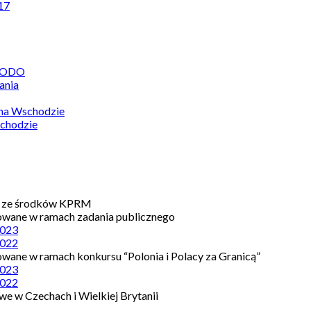
17
 RODO
ania
 na Wschodzie
chodzie
e ze środków KPRM
owane w ramach zadania publicznego
023
022
owane w ramach konkursu “Polonia i Polacy za Granicą”
023
022
e w Czechach i Wielkiej Brytanii