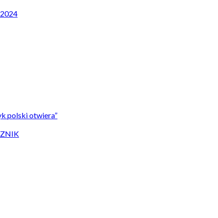
P 2024
k polski otwiera”
CZNIK