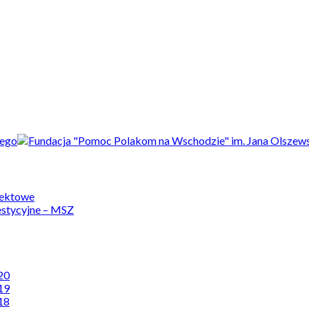
jektowe
estycyjne – MSZ
20
19
18