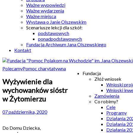
Ważne wypowiedzi
Ważne wydarzenia
Ważne miejsca
Wystawa o Janie Olszewskim
Scenariusze lekcji dla szkół:
podstawowych
ponadpodstawowych
Fundacja Archiwum Jana Olszewskiego
Kontakt
Polecamy
Pomoc charytatywna
Fundacja
Złóż wniosek
Wyżywienie dla
Wnioski pro
wychowanków sióstr
Wnioski inw
Zamówienia
w Żytomierzu
Co robimy?
Cele
07 października, 2020
Programy
Działania 20
Działania 20
Do Domu Dziecka,
Działania 20