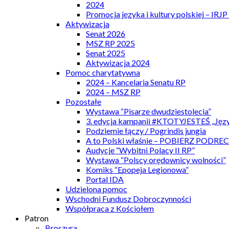
2024
Promocja języka i kultury polskiej – IRJ
Aktywizacja
Senat 2026
MSZ RP 2025
Senat 2025
Aktywizacja 2024
Pomoc charytatywna
2024 – Kancelaria Senatu RP
2024 – MSZ RP
Pozostałe
Wystawa “Pisarze dwudziestolecia”
3. edycja kampanii #KTOTYJESTEŚ „Języ
Podziemie łączy / Pogrindis jungia
A to Polski właśnie – POBIERZ PODRE
Audycje “Wybitni Polacy II RP”
Wystawa “Polscy orędownicy wolności”
Komiks “Epopeja Legionowa”
Portal IDA
Udzielona pomoc
Wschodni Fundusz Dobroczynności
Współpraca z Kościołem
Patron
Broszura