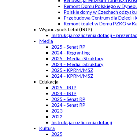
Renowacja Muzeum Tadeusza Kości
Remont Domu Polskiego w Dynebu
Polskie domy w Czechach odzyskuj
Przebudowa Centrum dla Dzieci i 
Remont toalet w Domu PZKO w Kar
Wypoczynek Letni (IRJP)
Instrukcja rozliczenia dotacji – prezentac
Media
2025 – Senat RP
2024 – Regranting
2025 – Media i Struktury
2024 – Media i Struktury
2025 – KPRM/MSZ
2024 – KPRM/MSZ
Edukacja
2025 – IRJP
2024 – IRJP
2025 – Senat RP
2024 – Senat RP
2023
2022
Instrukcja rozliczenia dotacji
Kultura
2025