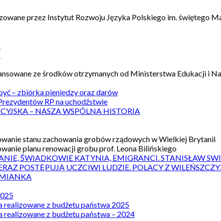
izowane przez Instytut Rozwoju Języka Polskiego im. świętego M
1
2
nansowane ze środków otrzymanych od Ministerstwa Edukacji i N
 być – zbiórka pieniędzy oraz darów
rezydentów RP na uchodźstwie
ICYJSKA – NASZA WSPÓLNA HISTORIA
wanie stanu zachowania grobów rządowych w Wielkiej Brytanii
wanie planu renowacji grobu prof. Leona Bilińskiego
ANIE, ŚWIADKOWIE KATYNIA, EMIGRANCI. STANISŁAW SW
ERAZ POSTĘPUJĄ UCZCIWI LUDZIE. POLACY Z WILEŃSZC
MIANKA
2025
a realizowane z budżetu państwa 2025
a realizowane z budżetu państwa – 2024