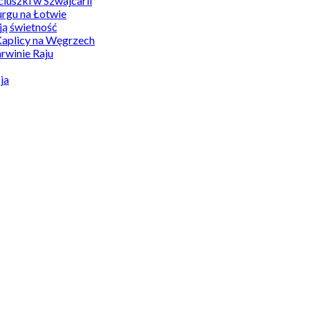
uszki w Szwajcarii
rgu na Łotwie
ą świetność
Kaplicy na Węgrzech
winie Raju
ja