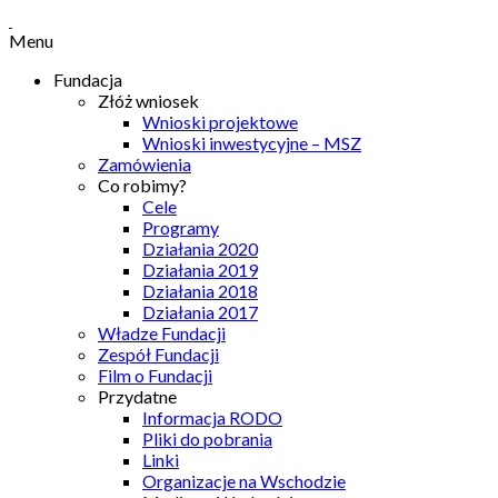
Menu
Fundacja
Złóż wniosek
Wnioski projektowe
Wnioski inwestycyjne – MSZ
Zamówienia
Co robimy?
Cele
Programy
Działania 2020
Działania 2019
Działania 2018
Działania 2017
Władze Fundacji
Zespół Fundacji
Film o Fundacji
Przydatne
Informacja RODO
Pliki do pobrania
Linki
Organizacje na Wschodzie