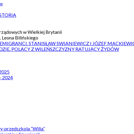
ów
STORIA
ządowych w Wielkiej Brytanii
 Leona Bilińskiego
 EMIGRANCI. STANISŁAW SWIANIEWICZ I JÓZEF MACKIEWI
DZIE. POLACY Z WILEŃSZCZYZNY RATUJĄCY ŻYDÓW
 2025
– 2024
y-przedszkola “Wilia”