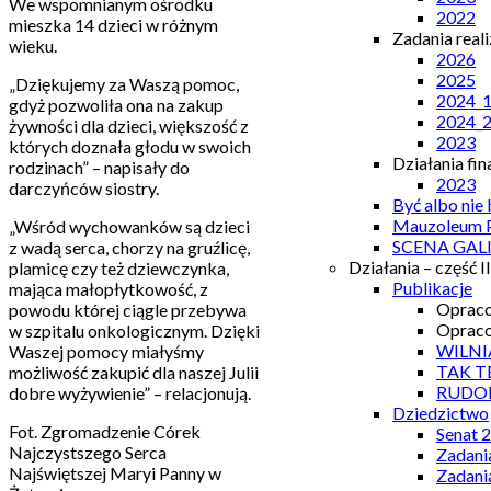
We wspomnianym ośrodku
2022
mieszka 14 dzieci w różnym
Zadania real
wieku.
2026
2025
„Dziękujemy za Waszą pomoc,
2024_
gdyż pozwoliła ona na zakup
2024_
żywności dla dzieci, większość z
2023
których doznała głodu w swoich
Działania fi
rodzinach” – napisały do
2023
darczyńców siostry.
Być albo nie
Mauzoleum P
„Wśród wychowanków są dzieci
SCENA GAL
z wadą serca, chorzy na gruźlicę,
Działania – część II
plamicę czy też dziewczynka,
Publikacje
mająca małopłytkowość, z
Opraco
powodu której ciągle przebywa
Opraco
w szpitalu onkologicznym. Dzięki
WILNI
Waszej pomocy miałyśmy
TAK T
możliwość zakupić dla naszej Julii
RUDO
dobre wyżywienie” – relacjonują.
Dziedzictwo
Fot. Zgromadzenie Córek
Senat 
Najczystszego Serca
Zadani
Najświętszej Maryi Panny w
Zadani