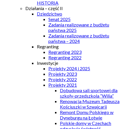
HISTORIA
Działania – część II
Dziedzictwo
Senat 2025
Zadania realizowane z budżetu
państwa 2025
Zadania realizowane z budżetu
państwa – 2024
Regranting
Regranting 2023
Regranting 2022
Inwestycje
Projekty 2024 i 2025
Projekty 2023
Projekty 2022
Projekty 2021
Dobudowa sali sportowej dla
szkoły-przedszkola “Wilia”
Renowacja Muzeum Tadeusza
Kościuszki w Szwajcarii
Remont Domu Polskiego w
Dyneburgu na Łotwie
Polskie domy w Czechach
odzyskują świetność