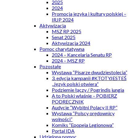
2025
2024
Promocja języka i kultury polskiej –
IRJP 2024
Aktywizacja
MSZ RP 2025
Senat 2025
Aktywizacja 2024
Pomoc charytatywna
2024 – Kancelaria Senatu RP
2024 – MSZ RP
Pozostałe
Wystawa “Pisarze dwudziestolecia”
3. edycja kampanii #KTOTYJESTEŚ
„Język polski otwiera”
Podziemie łączy / Pogrindis jungia
A to Polski właśnie – POBIERZ
PODRECZNIK
Audycje “Wybitni Polacy II RP”
Wystawa “Polscy orędownicy
wolności”
Komiks “Epopeja Legionowa”
Portal IDA
Udzielona pomoc