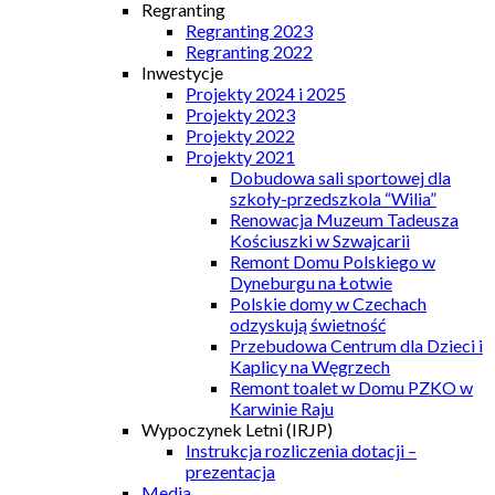
Regranting
Regranting 2023
Regranting 2022
Inwestycje
Projekty 2024 i 2025
Projekty 2023
Projekty 2022
Projekty 2021
Dobudowa sali sportowej dla
szkoły-przedszkola “Wilia”
Renowacja Muzeum Tadeusza
Kościuszki w Szwajcarii
Remont Domu Polskiego w
Dyneburgu na Łotwie
Polskie domy w Czechach
odzyskują świetność
Przebudowa Centrum dla Dzieci i
Kaplicy na Węgrzech
Remont toalet w Domu PZKO w
Karwinie Raju
Wypoczynek Letni (IRJP)
Instrukcja rozliczenia dotacji –
prezentacja
Media