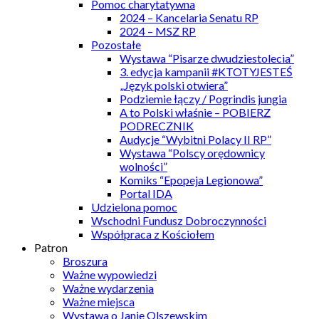
Pomoc charytatywna
2024 – Kancelaria Senatu RP
2024 – MSZ RP
Pozostałe
Wystawa “Pisarze dwudziestolecia”
3. edycja kampanii #KTOTYJESTEŚ
„Język polski otwiera”
Podziemie łączy / Pogrindis jungia
A to Polski właśnie – POBIERZ
PODRECZNIK
Audycje “Wybitni Polacy II RP”
Wystawa “Polscy orędownicy
wolności”
Komiks “Epopeja Legionowa”
Portal IDA
Udzielona pomoc
Wschodni Fundusz Dobroczynności
Współpraca z Kościołem
Patron
Broszura
Ważne wypowiedzi
Ważne wydarzenia
Ważne miejsca
Wystawa o Janie Olszewskim