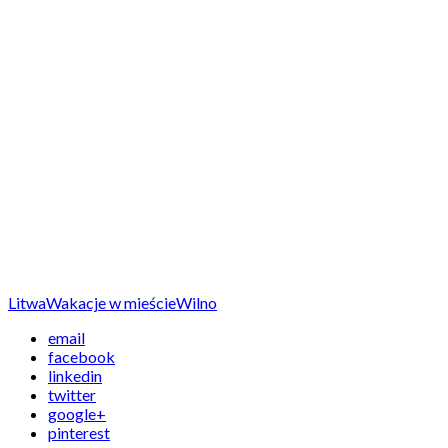
Litwa
Wakacje w mieście
Wilno
email
facebook
linkedin
twitter
google+
pinterest