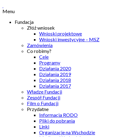
Menu
Fundacja
Złóż wniosek
Wnioski projektowe
Wnioski inwestycyjne – MSZ
Zamówienia
Co robimy?
Cele
Programy
Działania 2020
Działania 2019
Działania 2018
Działania 2017
Władze Fundacji
Zespół Fundacji
Film o Fundacji
Przydatne
Informacja RODO
Pliki do pobrania
Linki
Organizacje na Wschodzie