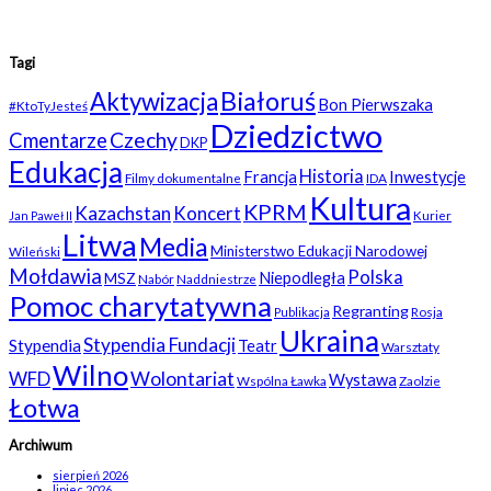
Tagi
Białoruś
Aktywizacja
Bon Pierwszaka
#KtoTyJesteś
Dziedzictwo
Czechy
Cmentarze
DKP
Edukacja
Historia
Francja
Inwestycje
Filmy dokumentalne
IDA
Kultura
KPRM
Kazachstan
Koncert
Kurier
Jan Paweł II
Litwa
Media
Ministerstwo Edukacji Narodowej
Wileński
Mołdawia
Polska
Niepodległa
MSZ
Nabór
Naddniestrze
Pomoc charytatywna
Regranting
Rosja
Publikacja
Ukraina
Stypendia Fundacji
Stypendia
Teatr
Warsztaty
Wilno
WFD
Wolontariat
Wystawa
Wspólna Ławka
Zaolzie
Łotwa
Archiwum
sierpień 2026
lipiec 2026