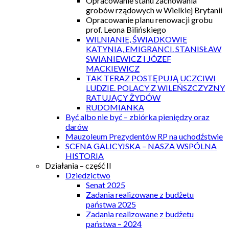
Opracowanie stanu zachowania
grobów rządowych w Wielkiej Brytanii
Opracowanie planu renowacji grobu
prof. Leona Bilińskiego
WILNIANIE, ŚWIADKOWIE
KATYNIA, EMIGRANCI. STANISŁAW
SWIANIEWICZ I JÓZEF
MACKIEWICZ
TAK TERAZ POSTĘPUJĄ UCZCIWI
LUDZIE. POLACY Z WILEŃSZCZYZNY
RATUJĄCY ŻYDÓW
RUDOMIANKA
Być albo nie być – zbiórka pieniędzy oraz
darów
Mauzoleum Prezydentów RP na uchodźstwie
SCENA GALICYJSKA – NASZA WSPÓLNA
HISTORIA
Działania – część II
Dziedzictwo
Senat 2025
Zadania realizowane z budżetu
państwa 2025
Zadania realizowane z budżetu
państwa – 2024