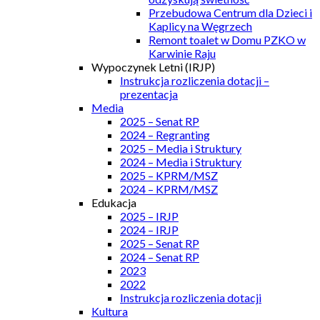
Przebudowa Centrum dla Dzieci i
Kaplicy na Węgrzech
Remont toalet w Domu PZKO w
Karwinie Raju
Wypoczynek Letni (IRJP)
Instrukcja rozliczenia dotacji –
prezentacja
Media
2025 – Senat RP
2024 – Regranting
2025 – Media i Struktury
2024 – Media i Struktury
2025 – KPRM/MSZ
2024 – KPRM/MSZ
Edukacja
2025 – IRJP
2024 – IRJP
2025 – Senat RP
2024 – Senat RP
2023
2022
Instrukcja rozliczenia dotacji
Kultura