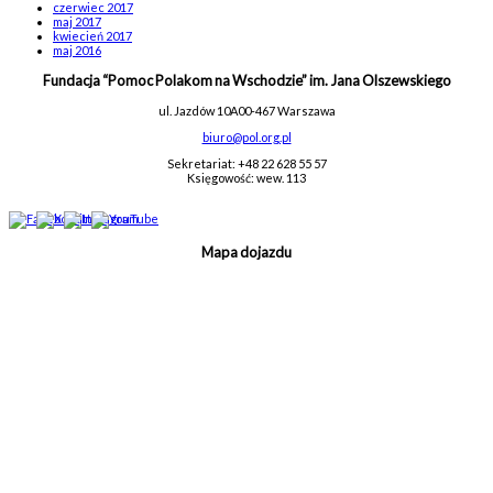
czerwiec 2017
maj 2017
kwiecień 2017
maj 2016
Fundacja “Pomoc Polakom na Wschodzie” im. Jana Olszewskiego
ul. Jazdów 10A
00-467 Warszawa
biuro@pol.org.pl
Sekretariat: +48 22 628 55 57
Księgowość: wew. 113
Mapa dojazdu