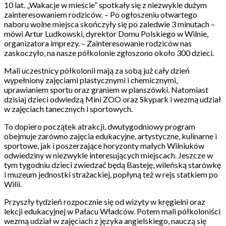
10 lat. „Wakacje w mieście” spotkały się z niezwykle dużym
zainteresowaniem rodziców. – Po ogłoszeniu otwartego
naboru wolne miejsca skończyły się po zaledwie 3 minutach –
mówi Artur Ludkowski, dyrektor Domu Polskiego w Wilnie,
organizatora imprezy. – Zainteresowanie rodziców nas
zaskoczyło, na nasze półkolonie zgłoszono około 300 dzieci.
Mali uczestnicy półkolonii mają za sobą już cały dzień
wypełniony zajęciami plastycznymi i chemicznymi,
uprawianiem sportu oraz graniem w planszówki. Natomiast
dzisiaj dzieci odwiedzą Mini ZOO oraz Skypark i wezmą udział
w zajęciach tanecznych i sportowych.
To dopiero początek atrakcji, dwutygodniowy program
obejmuje zarówno zajęcia edukacyjne, artystyczne, kulinarne i
sportowe, jak i poszerzające horyzonty małych Wilniuków
odwiedziny w niezwykle interesujących miejscach. Jeszcze w
tym tygodniu dzieci zwiedzać będą Basteję, wileńską starówkę
i muzeum jednostki strażackiej, popłyną też w rejs statkiem po
Wilii.
Przyszły tydzień rozpocznie się od wizyty w kręgielni oraz
lekcji edukacyjnej w Pałacu Władców. Potem mali półkoloniści
wezmą udział w zajęciach z języka angielskiego, nauczą się