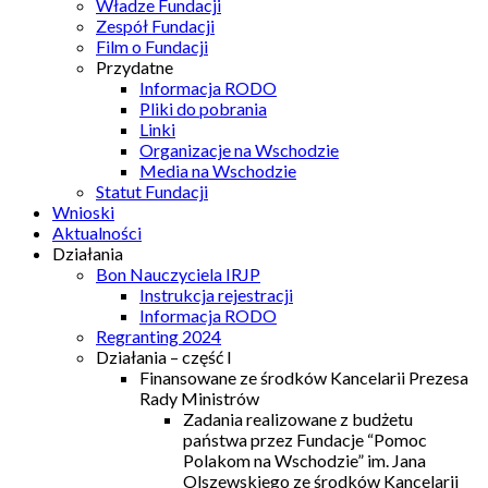
Władze Fundacji
Zespół Fundacji
Film o Fundacji
Przydatne
Informacja RODO
Pliki do pobrania
Linki
Organizacje na Wschodzie
Media na Wschodzie
Statut Fundacji
Wnioski
Aktualności
Działania
Bon Nauczyciela IRJP
Instrukcja rejestracji
Informacja RODO
Regranting 2024
Działania – część I
Finansowane ze środków Kancelarii Prezesa
Rady Ministrów
Zadania realizowane z budżetu
państwa przez Fundacje “Pomoc
Polakom na Wschodzie” im. Jana
Olszewskiego ze środków Kancelarii