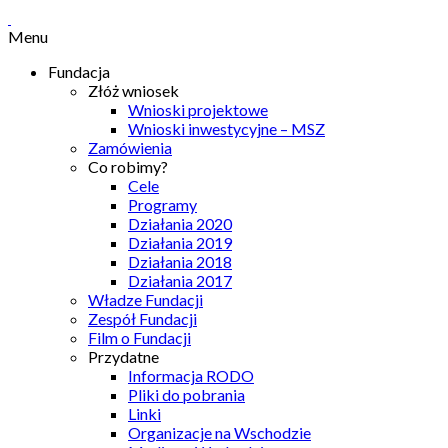
Menu
Fundacja
Złóż wniosek
Wnioski projektowe
Wnioski inwestycyjne – MSZ
Zamówienia
Co robimy?
Cele
Programy
Działania 2020
Działania 2019
Działania 2018
Działania 2017
Władze Fundacji
Zespół Fundacji
Film o Fundacji
Przydatne
Informacja RODO
Pliki do pobrania
Linki
Organizacje na Wschodzie