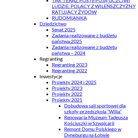
TAK TERAZ POSTĘPUJĄ UCZCIWI
LUDZIE. POLACY Z WILEŃSZCZYZNY
RATUJĄCY ŻYDÓW
RUDOMIANKA
Dziedzictwo
Senat 2025
Zadania realizowane z budżetu
państwa 2025
Zadania realizowane z budżetu
państwa – 2024
Regranting
Regranting 2023
Regranting 2022
Inwestycje
Projekty 2024 i 2025
Projekty 2023
Projekty 2022
Projekty 2021
Dobudowa sali sportowej dla
szkoły-przedszkola “Wilia”
Renowacja Muzeum Tadeusza
Kościuszki w Szwajcarii
Remont Domu Polskiego w
Dyneburgu na Łotwie