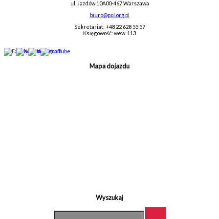
ul. Jazdów 10A
00-467 Warszawa
biuro@pol.org.pl
Sekretariat: +48 22 628 55 57
Księgowość: wew. 113
Mapa dojazdu
Wyszukaj