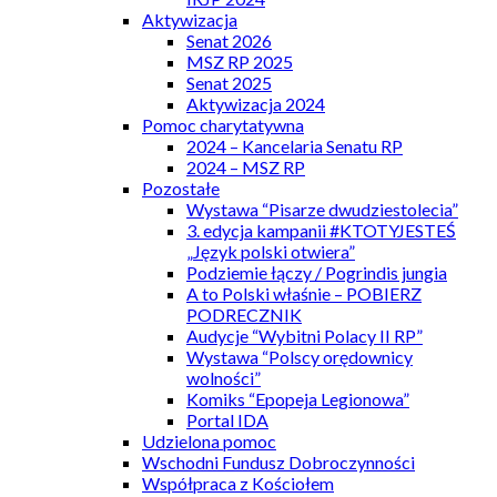
Aktywizacja
Senat 2026
MSZ RP 2025
Senat 2025
Aktywizacja 2024
Pomoc charytatywna
2024 – Kancelaria Senatu RP
2024 – MSZ RP
Pozostałe
Wystawa “Pisarze dwudziestolecia”
3. edycja kampanii #KTOTYJESTEŚ
„Język polski otwiera”
Podziemie łączy / Pogrindis jungia
A to Polski właśnie – POBIERZ
PODRECZNIK
Audycje “Wybitni Polacy II RP”
Wystawa “Polscy orędownicy
wolności”
Komiks “Epopeja Legionowa”
Portal IDA
Udzielona pomoc
Wschodni Fundusz Dobroczynności
Współpraca z Kościołem