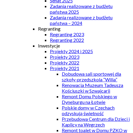
Senat 2025
Zadania realizowane z budżetu
państwa 2025
Zadania realizowane z budżetu
państwa – 2024
Regranting
Regranting 2023
Regranting 2022
Inwestycje
Projekty 2024 i 2025
Projekty 2023
Projekty 2022
Projekty 2021
Dobudowa sali sportowej dla
szkoły-przedszkola “Wilia”
Renowacja Muzeum Tadeusza
Kościuszki w Szwajcarii
Remont Domu Polskiego w
Dyneburgu na Łotwie
Polskie domy w Czechach
odzyskują świetność
Przebudowa Centrum dla Dzieci i
Kaplicy na Węgrzech
Remont toalet w Domu PZKO w