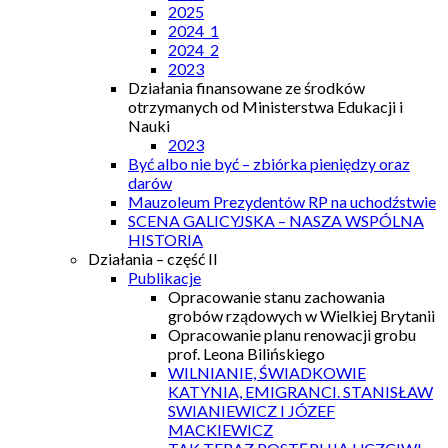
2025
2024_1
2024_2
2023
Działania finansowane ze środków
otrzymanych od Ministerstwa Edukacji i
Nauki
2023
Być albo nie być – zbiórka pieniędzy oraz
darów
Mauzoleum Prezydentów RP na uchodźstwie
SCENA GALICYJSKA – NASZA WSPÓLNA
HISTORIA
Działania – część II
Publikacje
Opracowanie stanu zachowania
grobów rządowych w Wielkiej Brytanii
Opracowanie planu renowacji grobu
prof. Leona Bilińskiego
WILNIANIE, ŚWIADKOWIE
KATYNIA, EMIGRANCI. STANISŁAW
SWIANIEWICZ I JÓZEF
MACKIEWICZ