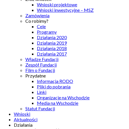
Wnioski projektowe
Wnioski inwestycyjne – MSZ
Zamówienia
Co robimy?
Cele
Programy
Działania 2020
Działania 2019
Działania 2018
Działania 2017
Władze Fundacji
Zespół Fundacji
Film o Fundacji
Przydatne
Informacja RODO
Pliki do pobrania
Linki
Organizacje na Wschodzie
Media na Wschodzie
Statut Fundacji
Wnioski
Aktualności
Działania