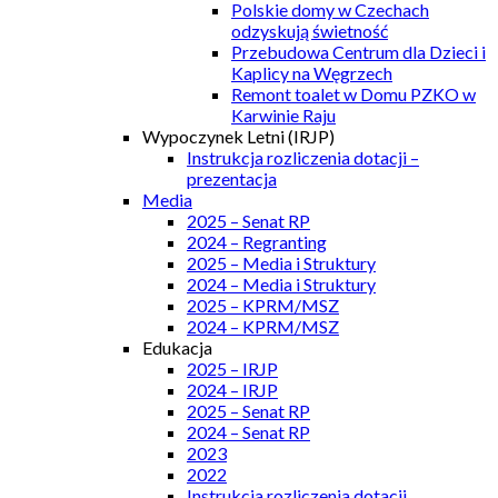
Polskie domy w Czechach
odzyskują świetność
Przebudowa Centrum dla Dzieci i
Kaplicy na Węgrzech
Remont toalet w Domu PZKO w
Karwinie Raju
Wypoczynek Letni (IRJP)
Instrukcja rozliczenia dotacji –
prezentacja
Media
2025 – Senat RP
2024 – Regranting
2025 – Media i Struktury
2024 – Media i Struktury
2025 – KPRM/MSZ
2024 – KPRM/MSZ
Edukacja
2025 – IRJP
2024 – IRJP
2025 – Senat RP
2024 – Senat RP
2023
2022
Instrukcja rozliczenia dotacji