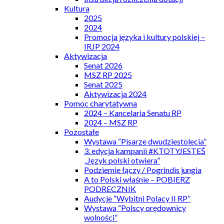
Kultura
2025
2024
Promocja języka i kultury polskiej –
IRJP 2024
Aktywizacja
Senat 2026
MSZ RP 2025
Senat 2025
Aktywizacja 2024
Pomoc charytatywna
2024 – Kancelaria Senatu RP
2024 – MSZ RP
Pozostałe
Wystawa “Pisarze dwudziestolecia”
3. edycja kampanii #KTOTYJESTEŚ
„Język polski otwiera”
Podziemie łączy / Pogrindis jungia
A to Polski właśnie – POBIERZ
PODRECZNIK
Audycje “Wybitni Polacy II RP”
Wystawa “Polscy orędownicy
wolności”