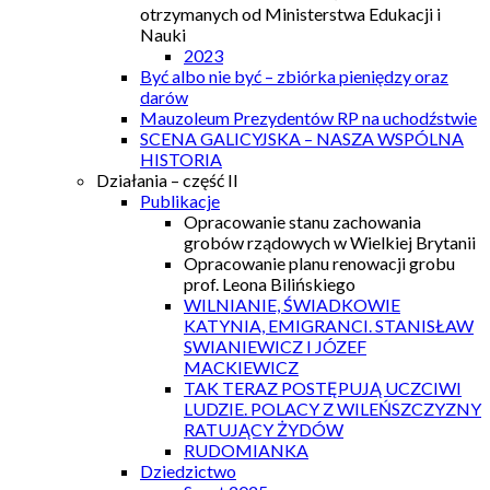
otrzymanych od Ministerstwa Edukacji i
Nauki
2023
Być albo nie być – zbiórka pieniędzy oraz
darów
Mauzoleum Prezydentów RP na uchodźstwie
SCENA GALICYJSKA – NASZA WSPÓLNA
HISTORIA
Działania – część II
Publikacje
Opracowanie stanu zachowania
grobów rządowych w Wielkiej Brytanii
Opracowanie planu renowacji grobu
prof. Leona Bilińskiego
WILNIANIE, ŚWIADKOWIE
KATYNIA, EMIGRANCI. STANISŁAW
SWIANIEWICZ I JÓZEF
MACKIEWICZ
TAK TERAZ POSTĘPUJĄ UCZCIWI
LUDZIE. POLACY Z WILEŃSZCZYZNY
RATUJĄCY ŻYDÓW
RUDOMIANKA
Dziedzictwo