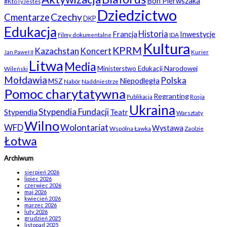
Bon Pierwszaka
#KtoTyJesteś
Dziedzictwo
Czechy
Cmentarze
DKP
Edukacja
Historia
Francja
Inwestycje
Filmy dokumentalne
IDA
Kultura
KPRM
Kazachstan
Koncert
Kurier
Jan Paweł II
Litwa
Media
Ministerstwo Edukacji Narodowej
Wileński
Mołdawia
Polska
Niepodległa
MSZ
Nabór
Naddniestrze
Pomoc charytatywna
Regranting
Rosja
Publikacja
Ukraina
Stypendia Fundacji
Stypendia
Teatr
Warsztaty
Wilno
WFD
Wolontariat
Wystawa
Wspólna Ławka
Zaolzie
Łotwa
Archiwum
sierpień 2026
lipiec 2026
czerwiec 2026
maj 2026
kwiecień 2026
marzec 2026
luty 2026
grudzień 2025
listopad 2025