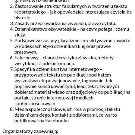
gatunków dziennikarskich.
Zastosowanie struktur fabularnych w tworzeniu tekstu
reporterskiego – jak opowiedzieć interesującą czytelnika
historię.
Zasady przeprowadzania wywiadu, prawo cytatu.
Dziennikarstwo obywatelskie – na czym polega i czemu
służy.
Podstawowe zasady pluralizmu i obiektywizmu zawarte
w kodeksach etyki dziennikarskiej oraz prawie
prasowym.
Fake newsy – charakterystyka zjawiska, metody
weryfikacji źródeł informacji.
Specyfika dziennikarstwa internetowego –
przygotowanie tekstu do publikacji pod kątem
wyszukiwarek, pozycjonowanie, tagowanie. Jak
poprawnie konstruować tytuł, lead, tekst, tworzyć i
dobierać materiał wideo oraz zdjęciowy do publikacji na
portalu, stronie internetowej i mediach
społecznościowych
Media społecznościowe, ich rola w promocji tekstu
dziennikarskiego, kontakt z odbiorcami, co warto
publikować na Facebooku
Organizatorzy zapewniają: