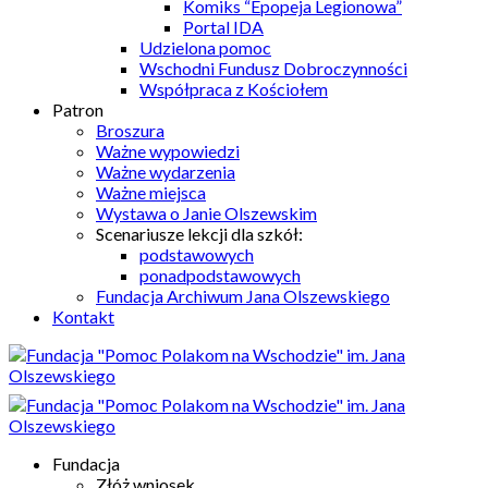
Komiks “Epopeja Legionowa”
Portal IDA
Udzielona pomoc
Wschodni Fundusz Dobroczynności
Współpraca z Kościołem
Patron
Broszura
Ważne wypowiedzi
Ważne wydarzenia
Ważne miejsca
Wystawa o Janie Olszewskim
Scenariusze lekcji dla szkół:
podstawowych
ponadpodstawowych
Fundacja Archiwum Jana Olszewskiego
Kontakt
Fundacja
Złóż wniosek