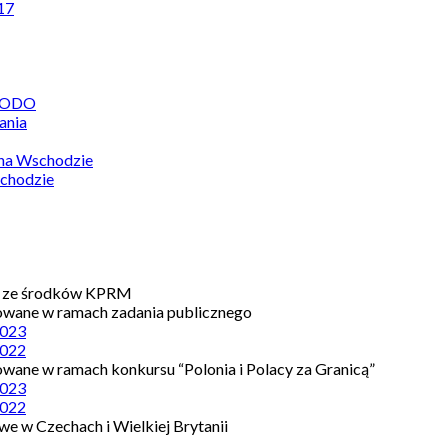
17
 RODO
ania
 na Wschodzie
chodzie
e ze środków KPRM
owane w ramach zadania publicznego
023
022
owane w ramach konkursu “Polonia i Polacy za Granicą”
023
022
e w Czechach i Wielkiej Brytanii