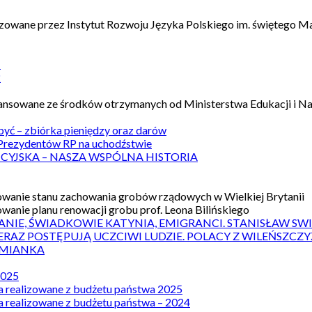
izowane przez Instytut Rozwoju Języka Polskiego im. świętego M
1
2
nansowane ze środków otrzymanych od Ministerstwa Edukacji i N
 być – zbiórka pieniędzy oraz darów
rezydentów RP na uchodźstwie
ICYJSKA – NASZA WSPÓLNA HISTORIA
wanie stanu zachowania grobów rządowych w Wielkiej Brytanii
wanie planu renowacji grobu prof. Leona Bilińskiego
ANIE, ŚWIADKOWIE KATYNIA, EMIGRANCI. STANISŁAW SW
ERAZ POSTĘPUJĄ UCZCIWI LUDZIE. POLACY Z WILEŃSZC
MIANKA
2025
a realizowane z budżetu państwa 2025
a realizowane z budżetu państwa – 2024