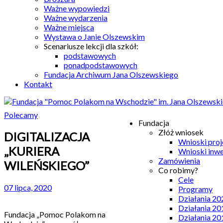
Ważne wypowiedzi
Ważne wydarzenia
Ważne miejsca
Wystawa o Janie Olszewskim
Scenariusze lekcji dla szkół:
podstawowych
ponadpodstawowych
Fundacja Archiwum Jana Olszewskiego
Kontakt
Polecamy
Fundacja
Złóż wniosek
DIGITALIZACJA
Wnioski pro
„KURIERA
Wnioski inw
Zamówienia
WILEŃSKIEGO”
Co robimy?
Cele
07 lipca, 2020
Programy
Działania 20
Działania 20
Fundacja „Pomoc Polakom na
Działania 20