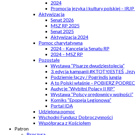
2024
Promocja języka i kultury polskiej – IRJ
Aktywizacja
Senat 2026
MSZ RP 2025
Senat 2025
Aktywizacja 2024
Pomoc charytatywna
2024 – Kancelaria Senatu RP
2024 – MSZ RP
Pozostałe
Wystawa “Pisarze dwudziestolecia”
3. edycja kampanii #KTOTYJESTEŚ „Języ
Podziemie łączy / Pogrindis jungia
A to Polski właśnie – POBIERZ PODRE
Audycje “Wybitni Polacy II RP”
Wystawa “Polscy orędownicy wolności”
Komiks “Epopeja Legionowa”
Portal IDA
Udzielona pomoc
Wschodni Fundusz Dobroczynności
Współpraca z Kościołem
Patron
Broszura