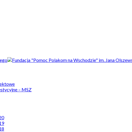
jektowe
estycyjne – MSZ
20
19
18