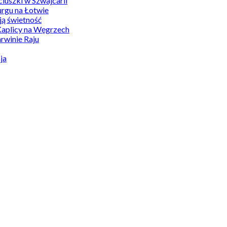
uszki w Szwajcarii
rgu na Łotwie
ą świetność
Kaplicy na Węgrzech
winie Raju
ja