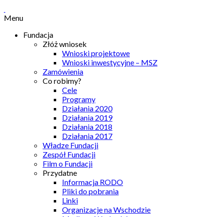
Menu
Fundacja
Złóż wniosek
Wnioski projektowe
Wnioski inwestycyjne – MSZ
Zamówienia
Co robimy?
Cele
Programy
Działania 2020
Działania 2019
Działania 2018
Działania 2017
Władze Fundacji
Zespół Fundacji
Film o Fundacji
Przydatne
Informacja RODO
Pliki do pobrania
Linki
Organizacje na Wschodzie