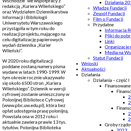
Wschodzie” we współpracy z
Działania 20
redakcją „Kuriera Wileńskiego”
Władze Fundacji
oraz Wydziałem Dziennikarstwa
Zespół Fundacji
Informacji i Bibliologii
Film o Fundacji
Uniwersytetu Warszawskiego
Przydatne
przystąpiła w tym roku do
Informacja
realizacji projektu, mającego na
Pliki do pobr
celu digitalizację papierowych
Linki
wydań dziennika „Kurier
Organizacje
Wileński”.
Media na Ws
Statut Fundacji
W 2020 roku digitalizacji
Wnioski
poddane zostaną numery pisma
Aktualności
wydane w latach 1990-1999. W
Działania
tym okresie rocznie ukazywało
Działania – część I
się około 6500 stron „Kuriera
Finansowan
Wileńskiego”. Dziennik w wersji
Finans
cyfrowej zostanie umieszczony w
2
Polonijnej Bibliotece Cyfrowej
2
(www.pbc.uw.edu.pl), która bez
Finans
opłat udostępnia prasę polonijną.
2
Powstała ona w 2012 roku i
2
aktualnie zawiera prawie 13 tys.
Groby rządow
tytułów. Polonijna Biblioteka
2023