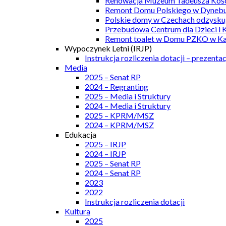
Renowacja Muzeum Tadeusza Kości
Remont Domu Polskiego w Dynebu
Polskie domy w Czechach odzyskuj
Przebudowa Centrum dla Dzieci i 
Remont toalet w Domu PZKO w Kar
Wypoczynek Letni (IRJP)
Instrukcja rozliczenia dotacji – prezentac
Media
2025 – Senat RP
2024 – Regranting
2025 – Media i Struktury
2024 – Media i Struktury
2025 – KPRM/MSZ
2024 – KPRM/MSZ
Edukacja
2025 – IRJP
2024 – IRJP
2025 – Senat RP
2024 – Senat RP
2023
2022
Instrukcja rozliczenia dotacji
Kultura
2025