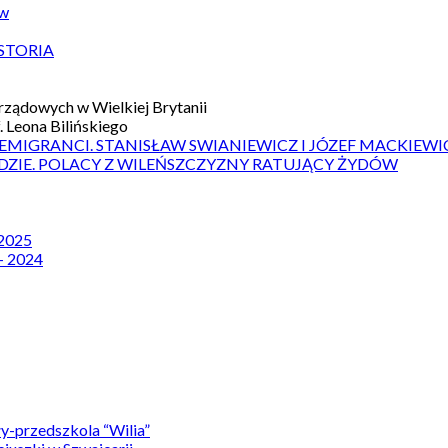
ów
STORIA
ządowych w Wielkiej Brytanii
 Leona Bilińskiego
 EMIGRANCI. STANISŁAW SWIANIEWICZ I JÓZEF MACKIEWI
DZIE. POLACY Z WILEŃSZCZYZNY RATUJĄCY ŻYDÓW
 2025
– 2024
y-przedszkola “Wilia”