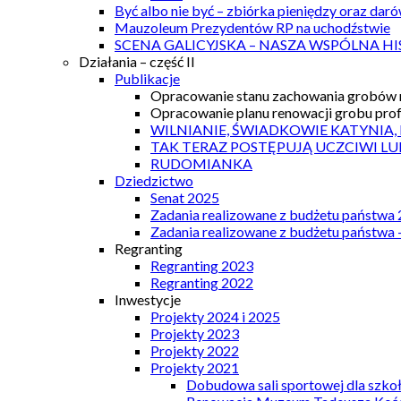
Być albo nie być – zbiórka pieniędzy oraz dar
Mauzoleum Prezydentów RP na uchodźstwie
SCENA GALICYJSKA – NASZA WSPÓLNA HI
Działania – część II
Publikacje
Opracowanie stanu zachowania grobów r
Opracowanie planu renowacji grobu prof.
WILNIANIE, ŚWIADKOWIE KATYNIA,
TAK TERAZ POSTĘPUJĄ UCZCIWI LU
RUDOMIANKA
Dziedzictwo
Senat 2025
Zadania realizowane z budżetu państwa
Zadania realizowane z budżetu państwa 
Regranting
Regranting 2023
Regranting 2022
Inwestycje
Projekty 2024 i 2025
Projekty 2023
Projekty 2022
Projekty 2021
Dobudowa sali sportowej dla szkoł