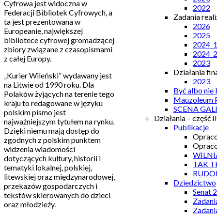
Cyfrowa jest widoczna w
2022
Federacji Bibliotek Cyfrowych, a
Zadania real
ta jest prezentowana w
2026
Europeanie, największej
2025
bibliotece cyfrowej gromadzącej
2024_
zbiory związane z czasopismami
2024_
z całej Europy.
2023
Działania fi
„Kurier Wileński” wydawany jest
2023
na Litwie od 1990 roku. Dla
Być albo nie
Polaków żyjących na terenie tego
Mauzoleum P
kraju to redagowane w języku
SCENA GAL
polskim pismo jest
Działania – część II
najważniejszym tytułem na rynku.
Publikacje
Dzięki niemu mają dostęp do
Opraco
zgodnych z polskim punktem
Opraco
widzenia wiadomości
WILNI
dotyczących kultury, historii i
TAK T
tematyki lokalnej, polskiej,
RUDO
litewskiej oraz międzynarodowej,
Dziedzictwo
przekazów gospodarczych i
Senat 
tekstów skierowanych do dzieci
Zadani
oraz młodzieży.
Zadani