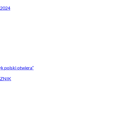
P 2024
k polski otwiera”
CZNIK