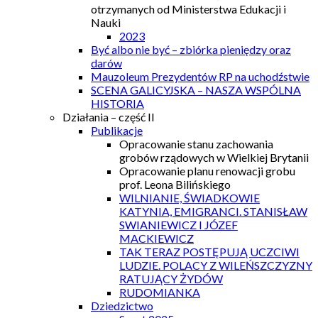
otrzymanych od Ministerstwa Edukacji i
Nauki
2023
Być albo nie być – zbiórka pieniędzy oraz
darów
Mauzoleum Prezydentów RP na uchodźstwie
SCENA GALICYJSKA – NASZA WSPÓLNA
HISTORIA
Działania – część II
Publikacje
Opracowanie stanu zachowania
grobów rządowych w Wielkiej Brytanii
Opracowanie planu renowacji grobu
prof. Leona Bilińskiego
WILNIANIE, ŚWIADKOWIE
KATYNIA, EMIGRANCI. STANISŁAW
SWIANIEWICZ I JÓZEF
MACKIEWICZ
TAK TERAZ POSTĘPUJĄ UCZCIWI
LUDZIE. POLACY Z WILEŃSZCZYZNY
RATUJĄCY ŻYDÓW
RUDOMIANKA
Dziedzictwo