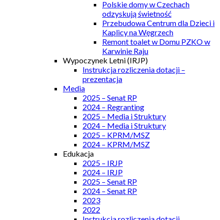
Polskie domy w Czechach
odzyskują świetność
Przebudowa Centrum dla Dzieci i
Kaplicy na Węgrzech
Remont toalet w Domu PZKO w
Karwinie Raju
Wypoczynek Letni (IRJP)
Instrukcja rozliczenia dotacji –
prezentacja
Media
2025 – Senat RP
2024 – Regranting
2025 – Media i Struktury
2024 – Media i Struktury
2025 – KPRM/MSZ
2024 – KPRM/MSZ
Edukacja
2025 – IRJP
2024 – IRJP
2025 – Senat RP
2024 – Senat RP
2023
2022
Instrukcja rozliczenia dotacji