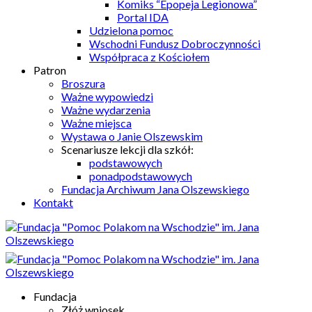
Komiks “Epopeja Legionowa”
Portal IDA
Udzielona pomoc
Wschodni Fundusz Dobroczynności
Współpraca z Kościołem
Patron
Broszura
Ważne wypowiedzi
Ważne wydarzenia
Ważne miejsca
Wystawa o Janie Olszewskim
Scenariusze lekcji dla szkół:
podstawowych
ponadpodstawowych
Fundacja Archiwum Jana Olszewskiego
Kontakt
Fundacja
Złóż wniosek