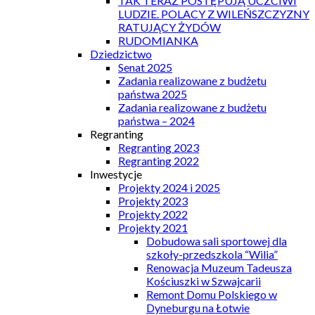
TAK TERAZ POSTĘPUJĄ UCZCIWI
LUDZIE. POLACY Z WILEŃSZCZYZNY
RATUJĄCY ŻYDÓW
RUDOMIANKA
Dziedzictwo
Senat 2025
Zadania realizowane z budżetu
państwa 2025
Zadania realizowane z budżetu
państwa – 2024
Regranting
Regranting 2023
Regranting 2022
Inwestycje
Projekty 2024 i 2025
Projekty 2023
Projekty 2022
Projekty 2021
Dobudowa sali sportowej dla
szkoły-przedszkola “Wilia”
Renowacja Muzeum Tadeusza
Kościuszki w Szwajcarii
Remont Domu Polskiego w
Dyneburgu na Łotwie