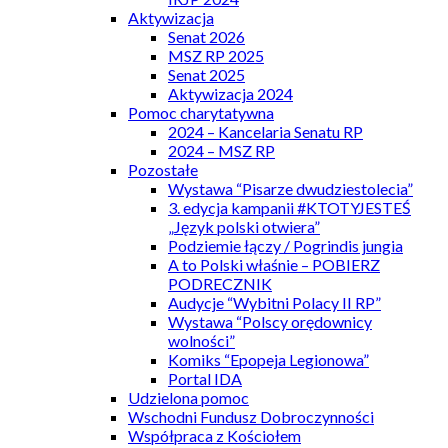
Aktywizacja
Senat 2026
MSZ RP 2025
Senat 2025
Aktywizacja 2024
Pomoc charytatywna
2024 – Kancelaria Senatu RP
2024 – MSZ RP
Pozostałe
Wystawa “Pisarze dwudziestolecia”
3. edycja kampanii #KTOTYJESTEŚ
„Język polski otwiera”
Podziemie łączy / Pogrindis jungia
A to Polski właśnie – POBIERZ
PODRECZNIK
Audycje “Wybitni Polacy II RP”
Wystawa “Polscy orędownicy
wolności”
Komiks “Epopeja Legionowa”
Portal IDA
Udzielona pomoc
Wschodni Fundusz Dobroczynności
Współpraca z Kościołem