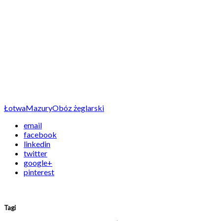
Łotwa
Mazury
Obóz żeglarski
email
facebook
linkedin
twitter
google+
pinterest
Tagi