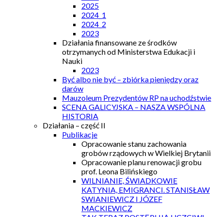
2025
2024_1
2024_2
2023
Działania finansowane ze środków
otrzymanych od Ministerstwa Edukacji i
Nauki
2023
Być albo nie być – zbiórka pieniędzy oraz
darów
Mauzoleum Prezydentów RP na uchodźstwie
SCENA GALICYJSKA – NASZA WSPÓLNA
HISTORIA
Działania – część II
Publikacje
Opracowanie stanu zachowania
grobów rządowych w Wielkiej Brytanii
Opracowanie planu renowacji grobu
prof. Leona Bilińskiego
WILNIANIE, ŚWIADKOWIE
KATYNIA, EMIGRANCI. STANISŁAW
SWIANIEWICZ I JÓZEF
MACKIEWICZ