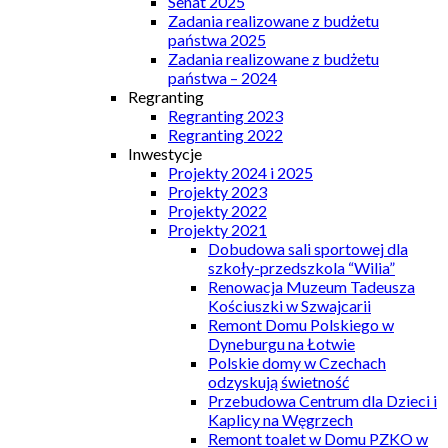
Senat 2025
Zadania realizowane z budżetu
państwa 2025
Zadania realizowane z budżetu
państwa – 2024
Regranting
Regranting 2023
Regranting 2022
Inwestycje
Projekty 2024 i 2025
Projekty 2023
Projekty 2022
Projekty 2021
Dobudowa sali sportowej dla
szkoły-przedszkola “Wilia”
Renowacja Muzeum Tadeusza
Kościuszki w Szwajcarii
Remont Domu Polskiego w
Dyneburgu na Łotwie
Polskie domy w Czechach
odzyskują świetność
Przebudowa Centrum dla Dzieci i
Kaplicy na Węgrzech
Remont toalet w Domu PZKO w