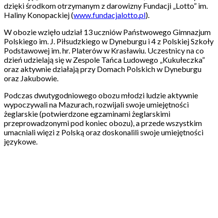
dzięki środkom otrzymanym z darowizny Fundacji „Lotto” im.
Haliny Konopackiej (
www.fundacjalotto.pl
).
W obozie wzięło udział 13 uczniów Państwowego Gimnazjum
Polskiego im. J. Piłsudzkiego w Dyneburgu i 4 z Polskiej Szkoły
Podstawowej im. hr. Platerów w Krasławiu. Uczestnicy na co
dzień udzielają się w Zespole Tańca Ludowego „Kukułeczka”
oraz aktywnie działają przy Domach Polskich w Dyneburgu
oraz Jakubowie.
Podczas dwutygodniowego obozu młodzi ludzie aktywnie
wypoczywali na Mazurach, rozwijali swoje umiejętności
żeglarskie (potwierdzone egzaminami żeglarskimi
przeprowadzonymi pod koniec obozu), a przede wszystkim
umacniali więzi z Polską oraz doskonalili swoje umiejętności
językowe.