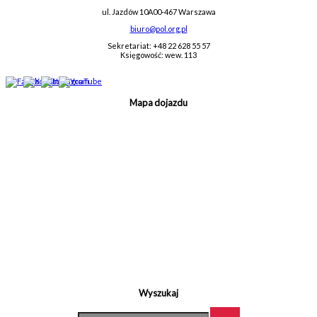
ul. Jazdów 10A
00-467 Warszawa
biuro@pol.org.pl
Sekretariat: +48 22 628 55 57
Księgowość: wew. 113
Mapa dojazdu
Wyszukaj