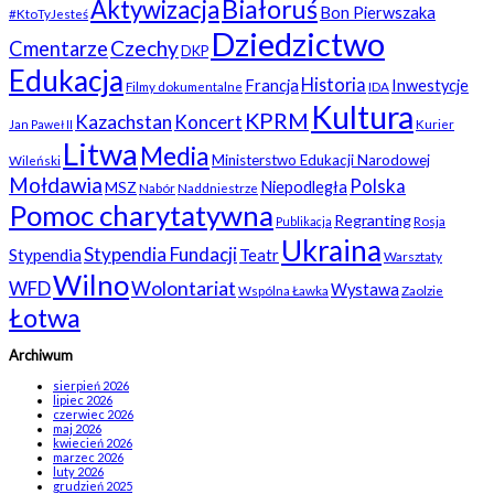
Białoruś
Aktywizacja
Bon Pierwszaka
#KtoTyJesteś
Dziedzictwo
Czechy
Cmentarze
DKP
Edukacja
Historia
Francja
Inwestycje
Filmy dokumentalne
IDA
Kultura
KPRM
Kazachstan
Koncert
Kurier
Jan Paweł II
Litwa
Media
Ministerstwo Edukacji Narodowej
Wileński
Mołdawia
Polska
Niepodległa
MSZ
Nabór
Naddniestrze
Pomoc charytatywna
Regranting
Rosja
Publikacja
Ukraina
Stypendia Fundacji
Stypendia
Teatr
Warsztaty
Wilno
WFD
Wolontariat
Wystawa
Wspólna Ławka
Zaolzie
Łotwa
Archiwum
sierpień 2026
lipiec 2026
czerwiec 2026
maj 2026
kwiecień 2026
marzec 2026
luty 2026
grudzień 2025