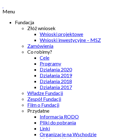
Menu
Fundacja
Złóż wniosek
Wnioski projektowe
Wnioski inwestycyjne – MSZ
Zamówienia
Co robimy?
Cele
Programy
Działania 2020
Działania 2019
Działania 2018
Działania 2017
Władze Fundacji
Zespół Fundacji
Film o Fundacji
Przydatne
Informacja RODO
Pliki do pobrania
Linki
Organizacje na Wschodzie