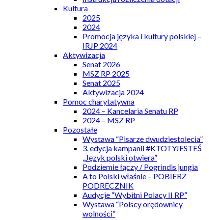
Kultura
2025
2024
Promocja języka i kultury polskiej –
IRJP 2024
Aktywizacja
Senat 2026
MSZ RP 2025
Senat 2025
Aktywizacja 2024
Pomoc charytatywna
2024 – Kancelaria Senatu RP
2024 – MSZ RP
Pozostałe
Wystawa “Pisarze dwudziestolecia”
3. edycja kampanii #KTOTYJESTEŚ
„Język polski otwiera”
Podziemie łączy / Pogrindis jungia
A to Polski właśnie – POBIERZ
PODRECZNIK
Audycje “Wybitni Polacy II RP”
Wystawa “Polscy orędownicy
wolności”