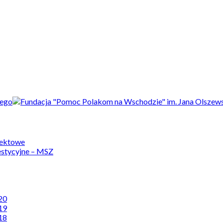
jektowe
estycyjne – MSZ
20
19
18