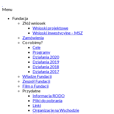
Menu
Fundacja
Złóż wniosek
Wnioski projektowe
Wnioski inwestycyjne – MSZ
Zamówienia
Co robimy?
Cele
Programy
Działania 2020
Działania 2019
Działania 2018
Działania 2017
Władze Fundacji
Zespół Fundacji
Film o Fundacji
Przydatne
Informacja RODO
Pliki do pobrania
Linki
Organizacje na Wschodzie