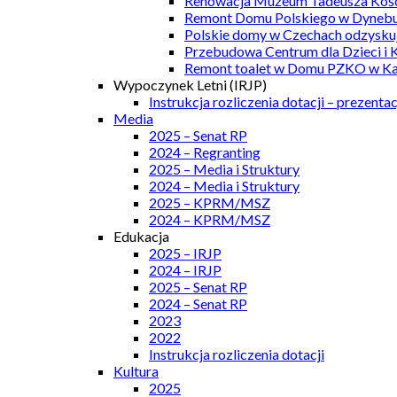
Renowacja Muzeum Tadeusza Kości
Remont Domu Polskiego w Dynebu
Polskie domy w Czechach odzyskuj
Przebudowa Centrum dla Dzieci i 
Remont toalet w Domu PZKO w Kar
Wypoczynek Letni (IRJP)
Instrukcja rozliczenia dotacji – prezentac
Media
2025 – Senat RP
2024 – Regranting
2025 – Media i Struktury
2024 – Media i Struktury
2025 – KPRM/MSZ
2024 – KPRM/MSZ
Edukacja
2025 – IRJP
2024 – IRJP
2025 – Senat RP
2024 – Senat RP
2023
2022
Instrukcja rozliczenia dotacji
Kultura
2025