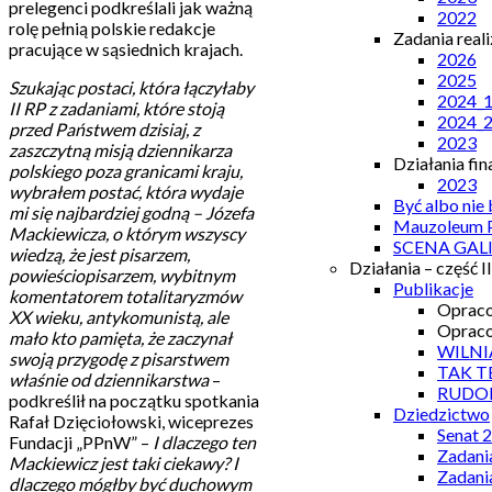
prelegenci podkreślali jak ważną
2022
rolę pełnią polskie redakcje
Zadania real
pracujące w sąsiednich krajach.
2026
2025
Szukając postaci, która łączyłaby
2024_
II RP z zadaniami, które stoją
2024_
przed Państwem dzisiaj, z
2023
zaszczytną misją dziennikarza
Działania fi
polskiego poza granicami kraju,
2023
wybrałem postać, która wydaje
Być albo nie
mi się najbardziej godną – Józefa
Mauzoleum P
Mackiewicza, o którym wszyscy
SCENA GAL
wiedzą, że jest pisarzem,
Działania – część II
powieściopisarzem, wybitnym
Publikacje
komentatorem totalitaryzmów
Opraco
XX wieku, antykomunistą, ale
Opraco
mało kto pamięta, że zaczynał
WILNI
swoją przygodę z pisarstwem
TAK T
właśnie od dziennikarstwa
–
RUDO
podkreślił na początku spotkania
Dziedzictwo
Rafał Dzięciołowski, wiceprezes
Senat 
Fundacji „PPnW” –
I dlaczego ten
Zadani
Mackiewicz jest taki ciekawy? I
Zadani
dlaczego mógłby być duchowym