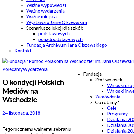
Ważne wypowiedzi
Ważne wydarzenia
Ważne miejsca
Wystawa o Janie Olszewskim
Scenariusze lekcji dla szkół:
podstawowych
ponadpodstawowych
Fundacja Archiwum Jana Olszewskiego
Kontakt
Polecamy
Wydarzenia
Fundacja
Złóż wniosek
O kondycji Polskich
Wnioski pro
Mediów na
Wnioski inw
Zamówienia
Wschodzie
Co robimy?
Cele
24 listopada, 2018
Programy
Działania 20
Działania 20
Tegorocznemu walnemu zebraniu
Działania 20