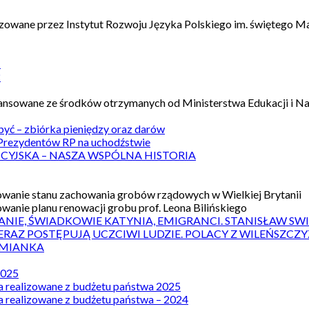
izowane przez Instytut Rozwoju Języka Polskiego im. świętego M
1
2
nansowane ze środków otrzymanych od Ministerstwa Edukacji i N
 być – zbiórka pieniędzy oraz darów
rezydentów RP na uchodźstwie
ICYJSKA – NASZA WSPÓLNA HISTORIA
wanie stanu zachowania grobów rządowych w Wielkiej Brytanii
wanie planu renowacji grobu prof. Leona Bilińskiego
ANIE, ŚWIADKOWIE KATYNIA, EMIGRANCI. STANISŁAW SW
ERAZ POSTĘPUJĄ UCZCIWI LUDZIE. POLACY Z WILEŃSZC
MIANKA
2025
a realizowane z budżetu państwa 2025
a realizowane z budżetu państwa – 2024