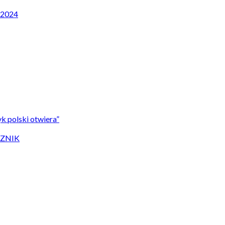
P 2024
k polski otwiera”
CZNIK