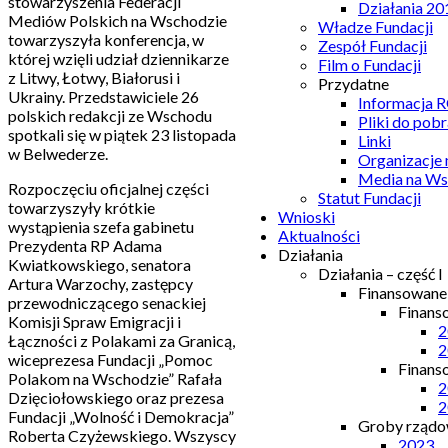
stowarzyszenia Federacji
Działania 20
Mediów Polskich na Wschodzie
Władze Fundacji
towarzyszyła konferencja, w
Zespół Fundacji
której wzięli udział dziennikarze
Film o Fundacji
z Litwy, Łotwy, Białorusi i
Przydatne
Ukrainy. Przedstawiciele 26
Informacja
polskich redakcji ze Wschodu
Pliki do pobr
spotkali się w piątek 23 listopada
Linki
w Belwederze.
Organizacje
Media na Ws
Rozpoczęciu oficjalnej części
Statut Fundacji
towarzyszyły krótkie
Wnioski
wystąpienia szefa gabinetu
Aktualności
Prezydenta RP Adama
Działania
Kwiatkowskiego, senatora
Działania – część I
Artura Warzochy, zastępcy
Finansowan
przewodniczącego senackiej
Finans
Komisji Spraw Emigracji i
2
Łączności z Polakami za Granicą,
2
wiceprezesa Fundacji „Pomoc
Finans
Polakom na Wschodzie” Rafała
2
Dzięciołowskiego oraz prezesa
2
Fundacji „Wolność i Demokracja”
Groby rządow
Roberta Czyżewskiego. Wszyscy
2023