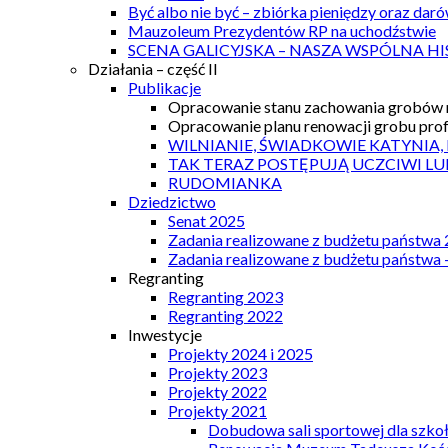
Być albo nie być – zbiórka pieniędzy oraz dar
Mauzoleum Prezydentów RP na uchodźstwie
SCENA GALICYJSKA – NASZA WSPÓLNA HI
Działania – część II
Publikacje
Opracowanie stanu zachowania grobów r
Opracowanie planu renowacji grobu prof.
WILNIANIE, ŚWIADKOWIE KATYNIA,
TAK TERAZ POSTĘPUJĄ UCZCIWI LU
RUDOMIANKA
Dziedzictwo
Senat 2025
Zadania realizowane z budżetu państwa
Zadania realizowane z budżetu państwa 
Regranting
Regranting 2023
Regranting 2022
Inwestycje
Projekty 2024 i 2025
Projekty 2023
Projekty 2022
Projekty 2021
Dobudowa sali sportowej dla szkoł