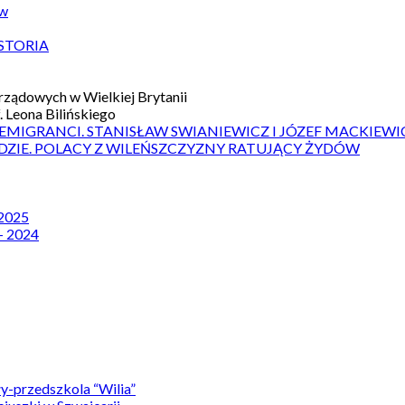
ów
STORIA
ządowych w Wielkiej Brytanii
 Leona Bilińskiego
 EMIGRANCI. STANISŁAW SWIANIEWICZ I JÓZEF MACKIEWI
DZIE. POLACY Z WILEŃSZCZYZNY RATUJĄCY ŻYDÓW
 2025
– 2024
y-przedszkola “Wilia”