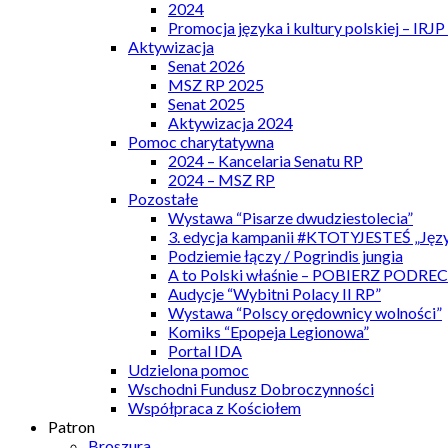
2024
Promocja języka i kultury polskiej – IRJ
Aktywizacja
Senat 2026
MSZ RP 2025
Senat 2025
Aktywizacja 2024
Pomoc charytatywna
2024 – Kancelaria Senatu RP
2024 – MSZ RP
Pozostałe
Wystawa “Pisarze dwudziestolecia”
3. edycja kampanii #KTOTYJESTEŚ „Języ
Podziemie łączy / Pogrindis jungia
A to Polski właśnie – POBIERZ PODRE
Audycje “Wybitni Polacy II RP”
Wystawa “Polscy orędownicy wolności”
Komiks “Epopeja Legionowa”
Portal IDA
Udzielona pomoc
Wschodni Fundusz Dobroczynności
Współpraca z Kościołem
Patron
Broszura