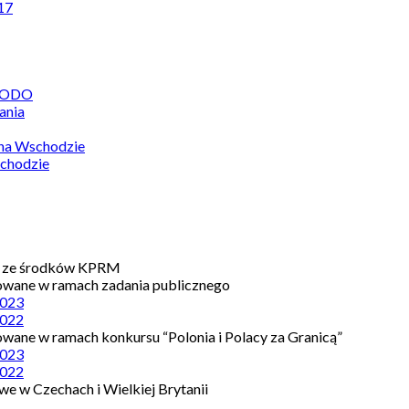
17
 RODO
ania
 na Wschodzie
chodzie
e ze środków KPRM
owane w ramach zadania publicznego
023
022
owane w ramach konkursu “Polonia i Polacy za Granicą”
023
022
e w Czechach i Wielkiej Brytanii