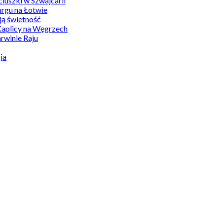
uszki w Szwajcarii
rgu na Łotwie
ą świetność
Kaplicy na Węgrzech
winie Raju
ja