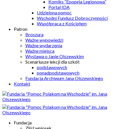
Komiks “Epopeja Legionowa”
Portal IDA
Udzielona pomoc
Wschodni Fundusz Dobroczynności
Współpraca z Kościołem
Patron
Broszura
Ważne wypowiedzi
Ważne wydarzenia
Ważne miejsca
Wystawa o Janie Olszewskim
Scenariusze lekcji dla szkół:
podstawowych
ponadpodstawowych
Fundacja Archiwum Jana Olszewskiego
Kontakt
Fundacja
Złóż wniosek