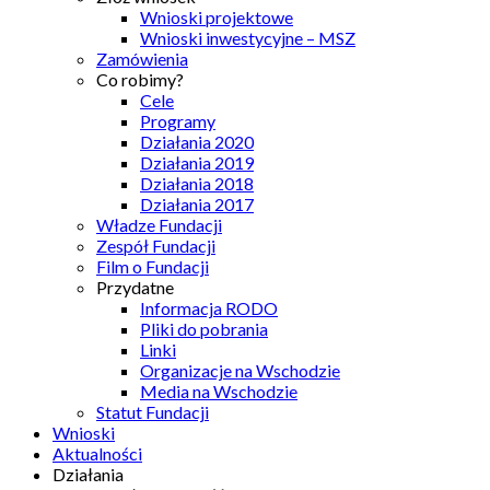
Wnioski projektowe
Wnioski inwestycyjne – MSZ
Zamówienia
Co robimy?
Cele
Programy
Działania 2020
Działania 2019
Działania 2018
Działania 2017
Władze Fundacji
Zespół Fundacji
Film o Fundacji
Przydatne
Informacja RODO
Pliki do pobrania
Linki
Organizacje na Wschodzie
Media na Wschodzie
Statut Fundacji
Wnioski
Aktualności
Działania