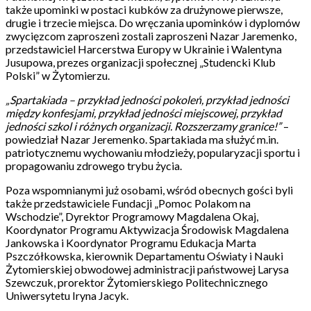
także upominki w postaci kubków za drużynowe pierwsze,
drugie i trzecie miejsca. Do wręczania upominków i dyplomów
zwycięzcom zaproszeni zostali zaproszeni Nazar Jaremenko,
przedstawiciel Harcerstwa Europy w Ukrainie i Walentyna
Jusupowa, prezes organizacji społecznej „Studencki Klub
Polski” w Żytomierzu.
„Spartakiada – przykład jedności pokoleń, przykład jedności
między konfesjami, przykład jedności miejscowej, przykład
jedności szkol i różnych organizacji. Rozszerzamy granice!”
–
powiedział Nazar Jeremenko. Spartakiada ma służyć m.in.
patriotycznemu wychowaniu młodzieży, popularyzacji sportu i
propagowaniu zdrowego trybu życia.
Poza wspomnianymi już osobami, wśród obecnych gości byli
także przedstawiciele Fundacji „Pomoc Polakom na
Wschodzie”, Dyrektor Programowy Magdalena Okaj,
Koordynator Programu Aktywizacja Środowisk Magdalena
Jankowska i Koordynator Programu Edukacja Marta
Pszczółkowska, kierownik Departamentu Oświaty i Nauki
Żytomierskiej obwodowej administracji państwowej Larysa
Szewczuk, prorektor Żytomierskiego Politechnicznego
Uniwersytetu Iryna Jacyk.