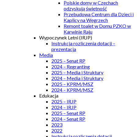
Polskie domy w Czechach
odzyskują świetność
Przebudowa Centrum dla Dzieci i
Kaplicy na Węgrzech
Remont toalet w Domu PZKO w
Karwinie Raju
Wypoczynek Letni (IRJP)
Instrukcja rozliczenia dotacji –
prezentacja
Media
2025 – Senat RP
2024 – Regranting
2025 – Media i Struktury
2024 – Media i Struktury
2025 – KPRM/MSZ
2024 – KPRM/MSZ
Edukacja
2025 – IRJP
2024 – IRJP
2025 – Senat RP
2024 – Senat RP
2023
2022
Instrukcja rozliczenia dotacji