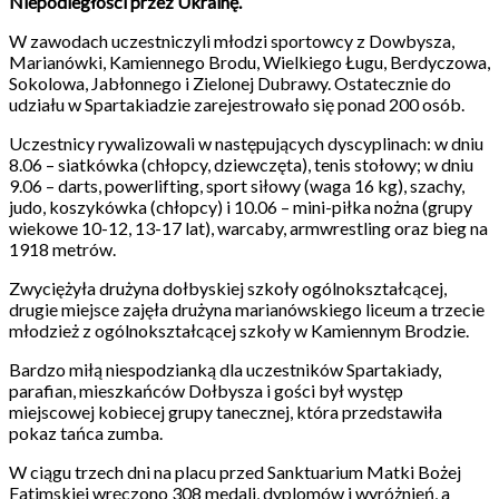
Niepodległości przez Ukrainę.
W zawodach uczestniczyli młodzi sportowcy z Dowbysza,
Marianówki, Kamiennego Brodu, Wielkiego Ługu, Berdyczowa,
Sokolowa, Jabłonnego i Zielonej Dubrawy. Ostatecznie do
udziału w Spartakiadzie zarejestrowało się ponad 200 osób.
Uczestnicy rywalizowali w następujących dyscyplinach: w dniu
8.06 – siatkówka (chłopcy, dziewczęta), tenis stołowy; w dniu
9.06 – darts, powerlifting, sport siłowy (waga 16 kg), szachy,
judo, koszykówka (chłopcy) i 10.06 – mini-piłka nożna (grupy
wiekowe 10-12, 13-17 lat), warcaby, armwrestling oraz bieg na
1918 metrów.
Zwyciężyła drużyna dołbyskiej szkoły ogólnokształcącej,
drugie miejsce zajęła drużyna marianówskiego liceum a trzecie
młodzież z ogólnokształcącej szkoły w Kamiennym Brodzie.
Bardzo miłą niespodzianką dla uczestników Spartakiady,
parafian, mieszkańców Dołbysza i gości był występ
miejscowej kobiecej grupy tanecznej, która przedstawiła
pokaz tańca zumba.
W ciągu trzech dni na placu przed Sanktuarium Matki Bożej
Fatimskiej wręczono 308 medali, dyplomów i wyróżnień, a