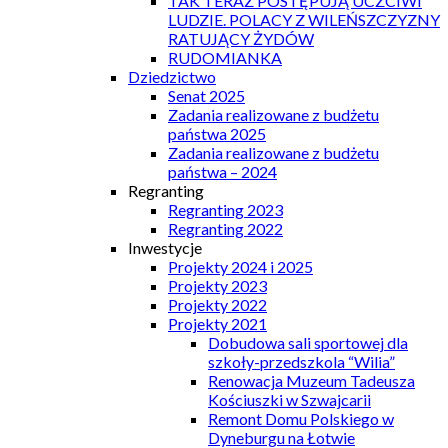
TAK TERAZ POSTĘPUJĄ UCZCIWI
LUDZIE. POLACY Z WILEŃSZCZYZNY
RATUJĄCY ŻYDÓW
RUDOMIANKA
Dziedzictwo
Senat 2025
Zadania realizowane z budżetu
państwa 2025
Zadania realizowane z budżetu
państwa – 2024
Regranting
Regranting 2023
Regranting 2022
Inwestycje
Projekty 2024 i 2025
Projekty 2023
Projekty 2022
Projekty 2021
Dobudowa sali sportowej dla
szkoły-przedszkola “Wilia”
Renowacja Muzeum Tadeusza
Kościuszki w Szwajcarii
Remont Domu Polskiego w
Dyneburgu na Łotwie