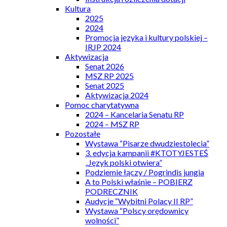
Kultura
2025
2024
Promocja języka i kultury polskiej –
IRJP 2024
Aktywizacja
Senat 2026
MSZ RP 2025
Senat 2025
Aktywizacja 2024
Pomoc charytatywna
2024 – Kancelaria Senatu RP
2024 – MSZ RP
Pozostałe
Wystawa “Pisarze dwudziestolecia”
3. edycja kampanii #KTOTYJESTEŚ
„Język polski otwiera”
Podziemie łączy / Pogrindis jungia
A to Polski właśnie – POBIERZ
PODRECZNIK
Audycje “Wybitni Polacy II RP”
Wystawa “Polscy orędownicy
wolności”