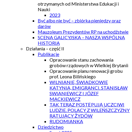
otrzymanych od Ministerstwa Edukacji i
Nauki
2023
Być albo nie być – zbiórka pieniędzy oraz
darów
Mauzoleum Prezydentów RP na uchodźstwie
SCENA GALICYJSKA – NASZA WSPÓLNA
HISTORIA
Działania – część II
Publikacje
Opracowanie stanu zachowania
grobów rządowych w Wielkiej Brytanii
Opracowanie planu renowacji grobu
prof. Leona Bilińskiego
WILNIANIE, ŚWIADKOWIE
KATYNIA, EMIGRANCI. STANISŁAW
SWIANIEWICZ I JÓZEF
MACKIEWICZ
TAK TERAZ POSTĘPUJĄ UCZCIWI
LUDZIE. POLACY Z WILEŃSZCZYZNY
RATUJĄCY ŻYDÓW
RUDOMIANKA
Dziedzictwo