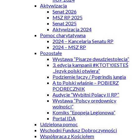
Aktywizacja
Senat 2026
MSZ RP 2025
Senat 2025
Aktywizacja 2024
Pomoc charytatywna
2024 – Kancelaria Senatu RP
2024 – MSZ RP
Pozostałe
Wystawa “Pisarze dwudziestolecia”
3. edycja kampanii #KTOTYJESTEŚ
„Język polski otwiera”
Podziemie łączy / Pogrindis jungia
A to Polski właśnie – POBIERZ
PODRECZNIK
Audycje “Wybitni Polacy II RP”
Wystawa “Polscy orędownicy
wolności”
Komiks “Epopeja Legionowa”
Portal IDA
Udzielona pomoc
Wschodni Fundusz Dobroczynności
Współpraca z Kościołem