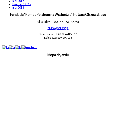
maj 2017
kwiecień 2017
maj 2016
Fundacja “Pomoc Polakom na Wschodzie” im. Jana Olszewskiego
ul. Jazdów 10A
00-467 Warszawa
biuro@pol.org.pl
Sekretariat: +48 22 628 55 57
Księgowość: wew. 113
Mapa dojazdu