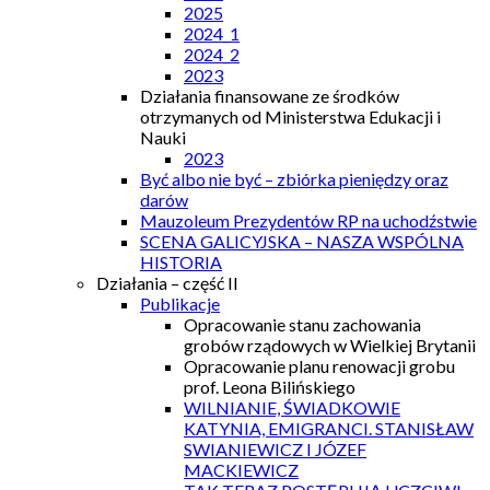
2025
2024_1
2024_2
2023
Działania finansowane ze środków
otrzymanych od Ministerstwa Edukacji i
Nauki
2023
Być albo nie być – zbiórka pieniędzy oraz
darów
Mauzoleum Prezydentów RP na uchodźstwie
SCENA GALICYJSKA – NASZA WSPÓLNA
HISTORIA
Działania – część II
Publikacje
Opracowanie stanu zachowania
grobów rządowych w Wielkiej Brytanii
Opracowanie planu renowacji grobu
prof. Leona Bilińskiego
WILNIANIE, ŚWIADKOWIE
KATYNIA, EMIGRANCI. STANISŁAW
SWIANIEWICZ I JÓZEF
MACKIEWICZ