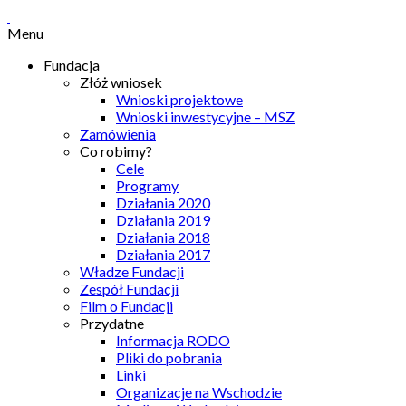
Menu
Fundacja
Złóż wniosek
Wnioski projektowe
Wnioski inwestycyjne – MSZ
Zamówienia
Co robimy?
Cele
Programy
Działania 2020
Działania 2019
Działania 2018
Działania 2017
Władze Fundacji
Zespół Fundacji
Film o Fundacji
Przydatne
Informacja RODO
Pliki do pobrania
Linki
Organizacje na Wschodzie