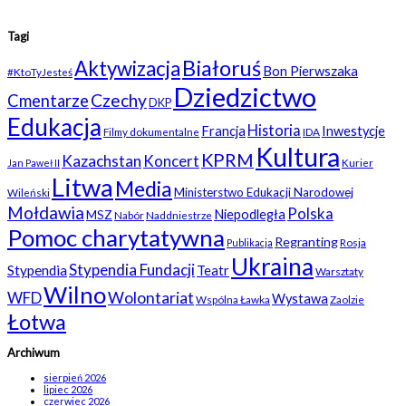
Tagi
Białoruś
Aktywizacja
Bon Pierwszaka
#KtoTyJesteś
Dziedzictwo
Czechy
Cmentarze
DKP
Edukacja
Historia
Francja
Inwestycje
Filmy dokumentalne
IDA
Kultura
KPRM
Kazachstan
Koncert
Kurier
Jan Paweł II
Litwa
Media
Ministerstwo Edukacji Narodowej
Wileński
Mołdawia
Polska
Niepodległa
MSZ
Nabór
Naddniestrze
Pomoc charytatywna
Regranting
Rosja
Publikacja
Ukraina
Stypendia Fundacji
Stypendia
Teatr
Warsztaty
Wilno
WFD
Wolontariat
Wystawa
Wspólna Ławka
Zaolzie
Łotwa
Archiwum
sierpień 2026
lipiec 2026
czerwiec 2026