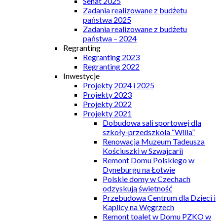
Senat 2025
Zadania realizowane z budżetu
państwa 2025
Zadania realizowane z budżetu
państwa – 2024
Regranting
Regranting 2023
Regranting 2022
Inwestycje
Projekty 2024 i 2025
Projekty 2023
Projekty 2022
Projekty 2021
Dobudowa sali sportowej dla
szkoły-przedszkola “Wilia”
Renowacja Muzeum Tadeusza
Kościuszki w Szwajcarii
Remont Domu Polskiego w
Dyneburgu na Łotwie
Polskie domy w Czechach
odzyskują świetność
Przebudowa Centrum dla Dzieci i
Kaplicy na Węgrzech
Remont toalet w Domu PZKO w