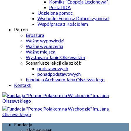
Komiks “Epopeja Legionowa”
Portal IDA
Udzielona pomoc
Wschodni Fundusz Dobroczynności
Współpraca z Kościołem
Patron
Broszura
Ważne wypowiedzi
Ważne wydarzenia
Ważne miejsca
Wystawa o Janie Olszewskim
Scenariusze lekcji dla szkół:
podstawowych
ponadpodstawowych
Fundacja Archiwum Jana Olszewskiego
Kontakt
Fundacja
Złóż wniosek