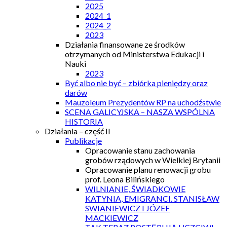
2025
2024_1
2024_2
2023
Działania finansowane ze środków
otrzymanych od Ministerstwa Edukacji i
Nauki
2023
Być albo nie być – zbiórka pieniędzy oraz
darów
Mauzoleum Prezydentów RP na uchodźstwie
SCENA GALICYJSKA – NASZA WSPÓLNA
HISTORIA
Działania – część II
Publikacje
Opracowanie stanu zachowania
grobów rządowych w Wielkiej Brytanii
Opracowanie planu renowacji grobu
prof. Leona Bilińskiego
WILNIANIE, ŚWIADKOWIE
KATYNIA, EMIGRANCI. STANISŁAW
SWIANIEWICZ I JÓZEF
MACKIEWICZ