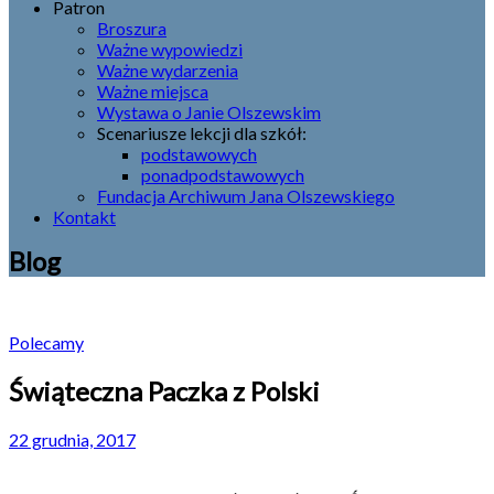
Patron
Broszura
Ważne wypowiedzi
Ważne wydarzenia
Ważne miejsca
Wystawa o Janie Olszewskim
Scenariusze lekcji dla szkół:
podstawowych
ponadpodstawowych
Fundacja Archiwum Jana Olszewskiego
Kontakt
Blog
Polecamy
Świąteczna Paczka z Polski
22 grudnia, 2017