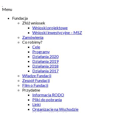
Menu
Fundacja
Złóż wniosek
Wnioski projektowe
Wnioski inwestycyjne – MSZ
Zamówienia
Co robimy?
Cele
Programy
Działania 2020
Działania 2019
Działania 2018
Działania 2017
Władze Fundacji
Zespół Fundacji
Film o Fundacji
Przydatne
Informacja RODO
Pliki do pobrania
Linki
Organizacje na Wschodzie