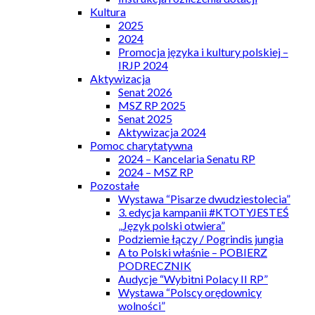
Kultura
2025
2024
Promocja języka i kultury polskiej –
IRJP 2024
Aktywizacja
Senat 2026
MSZ RP 2025
Senat 2025
Aktywizacja 2024
Pomoc charytatywna
2024 – Kancelaria Senatu RP
2024 – MSZ RP
Pozostałe
Wystawa “Pisarze dwudziestolecia”
3. edycja kampanii #KTOTYJESTEŚ
„Język polski otwiera”
Podziemie łączy / Pogrindis jungia
A to Polski właśnie – POBIERZ
PODRECZNIK
Audycje “Wybitni Polacy II RP”
Wystawa “Polscy orędownicy
wolności”