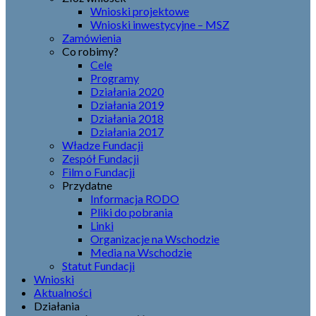
Wnioski projektowe
Wnioski inwestycyjne – MSZ
Zamówienia
Co robimy?
Cele
Programy
Działania 2020
Działania 2019
Działania 2018
Działania 2017
Władze Fundacji
Zespół Fundacji
Film o Fundacji
Przydatne
Informacja RODO
Pliki do pobrania
Linki
Organizacje na Wschodzie
Media na Wschodzie
Statut Fundacji
Wnioski
Aktualności
Działania