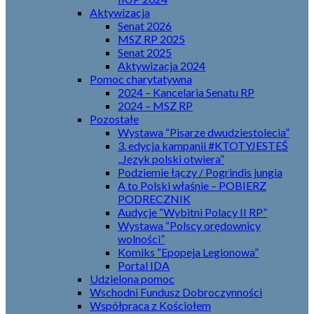
Aktywizacja
Senat 2026
MSZ RP 2025
Senat 2025
Aktywizacja 2024
Pomoc charytatywna
2024 – Kancelaria Senatu RP
2024 – MSZ RP
Pozostałe
Wystawa “Pisarze dwudziestolecia”
3. edycja kampanii #KTOTYJESTEŚ
„Język polski otwiera”
Podziemie łączy / Pogrindis jungia
A to Polski właśnie – POBIERZ
PODRECZNIK
Audycje “Wybitni Polacy II RP”
Wystawa “Polscy orędownicy
wolności”
Komiks “Epopeja Legionowa”
Portal IDA
Udzielona pomoc
Wschodni Fundusz Dobroczynności
Współpraca z Kościołem