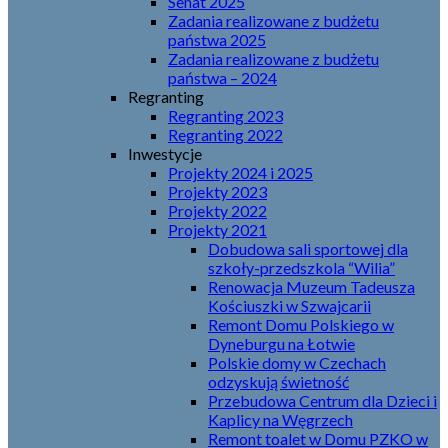
Senat 2025
Zadania realizowane z budżetu
państwa 2025
Zadania realizowane z budżetu
państwa – 2024
Regranting
Regranting 2023
Regranting 2022
Inwestycje
Projekty 2024 i 2025
Projekty 2023
Projekty 2022
Projekty 2021
Dobudowa sali sportowej dla
szkoły-przedszkola “Wilia”
Renowacja Muzeum Tadeusza
Kościuszki w Szwajcarii
Remont Domu Polskiego w
Dyneburgu na Łotwie
Polskie domy w Czechach
odzyskują świetność
Przebudowa Centrum dla Dzieci i
Kaplicy na Węgrzech
Remont toalet w Domu PZKO w