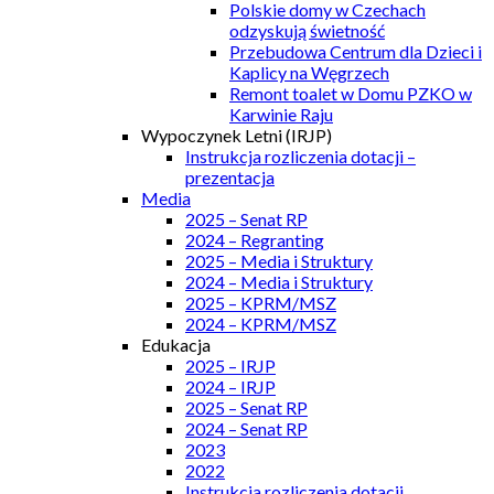
Polskie domy w Czechach
odzyskują świetność
Przebudowa Centrum dla Dzieci i
Kaplicy na Węgrzech
Remont toalet w Domu PZKO w
Karwinie Raju
Wypoczynek Letni (IRJP)
Instrukcja rozliczenia dotacji –
prezentacja
Media
2025 – Senat RP
2024 – Regranting
2025 – Media i Struktury
2024 – Media i Struktury
2025 – KPRM/MSZ
2024 – KPRM/MSZ
Edukacja
2025 – IRJP
2024 – IRJP
2025 – Senat RP
2024 – Senat RP
2023
2022
Instrukcja rozliczenia dotacji