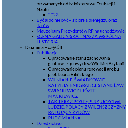
otrzymanych od Ministerstwa Edukacji i
Nauki
2023
Być albo nie być – zbiórka pieniędzy oraz
darów
Mauzoleum Prezydentów RP na uchodźstwie
SCENA GALICYJSKA – NASZA WSPÓLNA
HISTORIA
Działania – część II
Publikacje
Opracowanie stanu zachowania
grobów rządowych w Wielkiej Brytanii
Opracowanie planu renowacji grobu
prof. Leona Bilińskiego
WILNIANIE, ŚWIADKOWIE
KATYNIA, EMIGRANCI. STANISŁAW
SWIANIEWICZ I JÓZEF
MACKIEWICZ
TAK TERAZ POSTĘPUJĄ UCZCIWI
LUDZIE. POLACY Z WILEŃSZCZYZNY
RATUJĄCY ŻYDÓW
RUDOMIANKA
Dziedzictwo