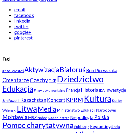
email
facebook
linkedin
twitter
google+
pinterest
Tagi
Białoruś
Aktywizacja
Bon Pierwszaka
#KtoTyJesteś
Dziedzictwo
Czechy
Cmentarze
DKP
Edukacja
Historia
Francja
Inwestycje
Filmy dokumentalne
IDA
Kultura
KPRM
Kazachstan
Koncert
Kurier
Jan Paweł II
Litwa
Media
Ministerstwo Edukacji Narodowej
Wileński
Mołdawia
Polska
Niepodległa
MSZ
Nabór
Naddniestrze
Pomoc charytatywna
Regranting
Rosja
Publikacja