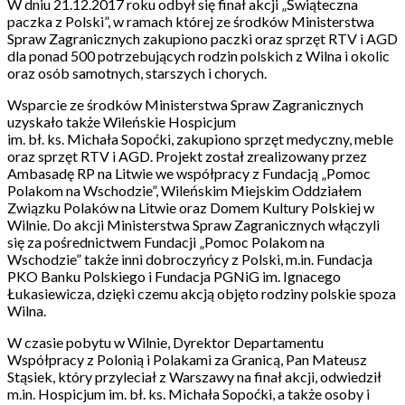
W dniu 21.12.2017 roku odbył się finał akcji „Świąteczna
paczka z Polski”, w ramach której ze środków Ministerstwa
Spraw Zagranicznych zakupiono paczki oraz sprzęt RTV i AGD
dla ponad 500 potrzebujących rodzin polskich z Wilna i okolic
oraz osób samotnych, starszych i chorych.
Wsparcie ze środków Ministerstwa Spraw Zagranicznych
uzyskało także Wileńskie Hospicjum
im. bł. ks. Michała Sopoćki, zakupiono sprzęt medyczny, meble
oraz sprzęt RTV i AGD. Projekt został zrealizowany przez
Ambasadę RP na Litwie we współpracy z Fundacją „Pomoc
Polakom na Wschodzie”, Wileńskim Miejskim Oddziałem
Związku Polaków na Litwie oraz Domem Kultury Polskiej w
Wilnie. Do akcji Ministerstwa Spraw Zagranicznych włączyli
się za pośrednictwem Fundacji „Pomoc Polakom na
Wschodzie” także inni dobroczyńcy z Polski, m.in. Fundacja
PKO Banku Polskiego i Fundacja PGNiG im. Ignacego
Łukasiewicza, dzięki czemu akcją objęto rodziny polskie spoza
Wilna.
W czasie pobytu w Wilnie, Dyrektor Departamentu
Współpracy z Polonią i Polakami za Granicą, Pan Mateusz
Stąsiek, który przyleciał z Warszawy na finał akcji, odwiedził
m.in. Hospicjum im. bł. ks. Michała Sopoćki, a także osoby i