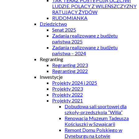
TAK TERAZ POSTĘPUJĄ UCZCIWI
LUDZIE. POLACY Z WILEŃSZCZYZNY
RATUJĄCY ŻYDÓW
RUDOMIANKA
Dziedzictwo
Senat 2025
Zadania realizowane z budżetu
państwa 2025
Zadania realizowane z budżetu
państwa – 2024
Regranting
Regranting 2023
Regranting 2022
Inwestycje
Projekty 2024 i 2025
Projekty 2023
Projekty 2022
Projekty 2021
Dobudowa sali sportowej dla
szkoły-przedszkola “Wilia”
Renowacja Muzeum Tadeusza
Kościuszki w Szwajcarii
Remont Domu Polskiego w
Dyneburgu na Łotwie